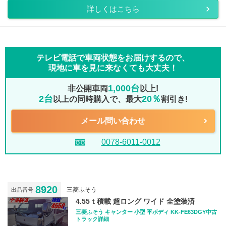
詳しくはこちら
テレビ電話で車両状態をお届けするので、
現地に車を見に来なくても大丈夫！
1,000台
非公開車両
以上!
2台
20％
以上の同時購入で、最大
割引き!
メール問い合わせ
0078-6011-0012
8920
三菱ふそう
出品番号
4.55ｔ積載 超ロング ワイド 全塗装済
三菱ふそう キャンター 小型 平ボディ KK-FE63DGY中古
トラック詳細