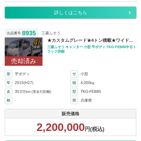
詳しくはこちら
8935
三菱ふそう
出品番号
★カスタムグレード★4トン積載★ワイド...
三菱ふそう キャンター 小型 平ボディ TKG-FEB80中古ト
ラック詳細
売却済み
形
平ボディ
サ
小型
年
2015(H27)
積
4,000
kg
走
30.0
型
TKG-FEB80
万km
(実走行距離)
検
-
県
兵庫県
販売価格
2,200,000
円(税込)