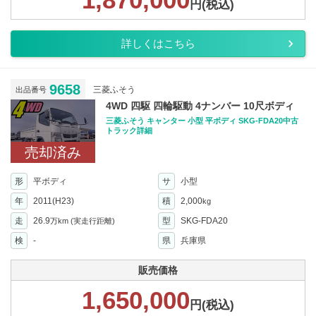
円(税込)
詳しくはこちら
9658
三菱ふそう
出品番号
4WD 四駆 四輪駆動 4ナンバー 10尺ボディ
三菱ふそう キャンター 小型 平ボディ SKG-FDA20中古
トラック詳細
売却済み
形
平ボディ
サ
小型
年
2011(H23)
積
2,000
kg
走
26.9
型
SKG-FDA20
万km
(実走行距離)
検
-
県
兵庫県
販売価格
1,650,000
円(税込)