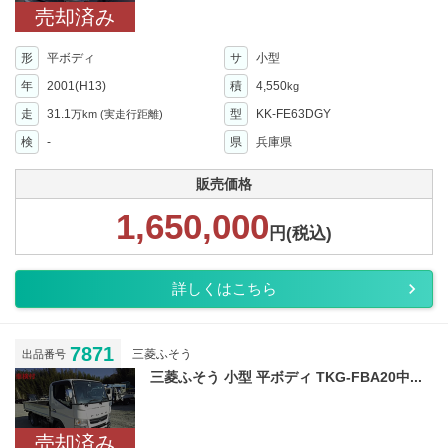
売却済み
形
平ボディ
サ
小型
年
2001(H13)
積
4,550
kg
走
31.1
型
KK-FE63DGY
万km
(実走行距離)
検
-
県
兵庫県
販売価格
1,650,000
円(税込)
詳しくはこちら
7871
三菱ふそう
出品番号
三菱ふそう 小型 平ボディ TKG-FBA20中...
売却済み