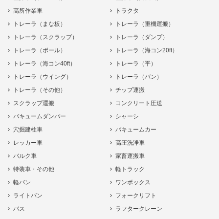
高所作業車
トラクタ
トレーラ（まな板）
トレーラ（重機運搬）
トレーラ（スクラップ）
トレーラ（ダンプ）
トレーラ（ポール）
トレーラ（海コン20ft）
トレーラ（海コン40ft）
トレーラ（平）
トレーラ（ウイング）
トレーラ（バン）
トレーラ（その他）
チップ運搬
スクラップ運搬
コンクリート圧送
バキュームダンパー
シャーシ
穴掘建柱車
バキュームカー
レッカー車
高圧洗浄車
バルク車
家畜運搬車
特装車・その他
軽トラック
軽バン
ワンボックス
ライトバン
フォークリフト
バス
ラフタークレーン