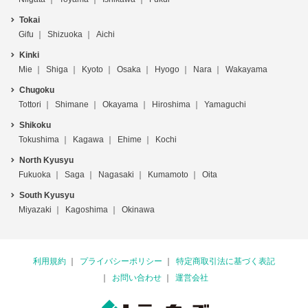
Tokai
Gifu
Shizuoka
Aichi
Kinki
Mie
Shiga
Kyoto
Osaka
Hyogo
Nara
Wakayama
Chugoku
Tottori
Shimane
Okayama
Hiroshima
Yamaguchi
Shikoku
Tokushima
Kagawa
Ehime
Kochi
North Kyusyu
Fukuoka
Saga
Nagasaki
Kumamoto
Oita
South Kyusyu
Miyazaki
Kagoshima
Okinawa
利用規約
プライバシーポリシー
特定商取引法に基づく表記
お問い合わせ
運営会社