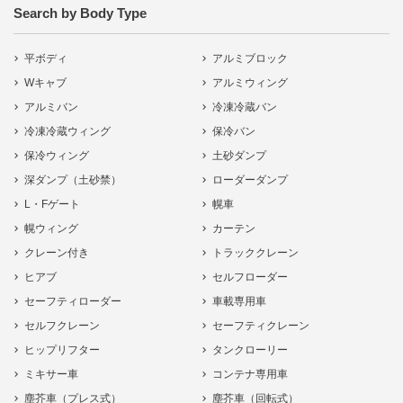
Search by Body Type
平ボディ
アルミブロック
Wキャブ
アルミウィング
アルミバン
冷凍冷蔵バン
冷凍冷蔵ウィング
保冷バン
保冷ウィング
土砂ダンプ
深ダンプ（土砂禁）
ローダーダンプ
L・Fゲート
幌車
幌ウィング
カーテン
クレーン付き
トラッククレーン
ヒアブ
セルフローダー
セーフティローダー
車載専用車
セルフクレーン
セーフティクレーン
ヒップリフター
タンクローリー
ミキサー車
コンテナ専用車
塵芥車（プレス式）
塵芥車（回転式）