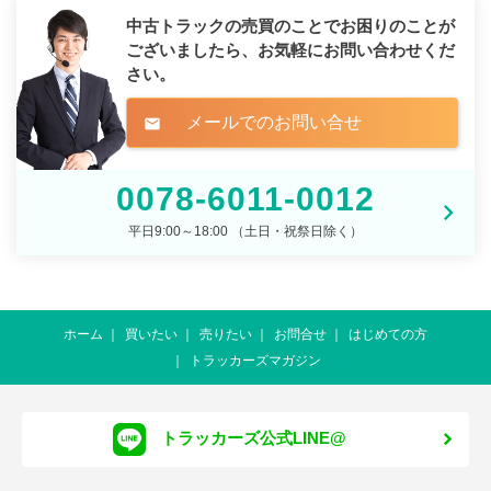
中古トラックの売買のことでお困りのことが
ございましたら、
お気軽にお問い合わせくだ
さい。
メールでのお問い合せ
mail
0078-6011-0012
平日9:00～18:00 （土日・祝祭日除く）
ホーム
買いたい
売りたい
お問合せ
はじめての方
トラッカーズマガジン
トラッカーズ公式LINE@