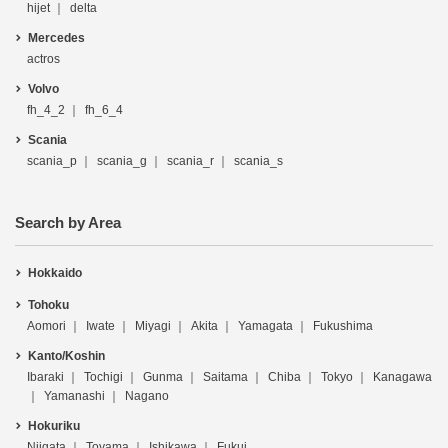
hijet
delta
Mercedes
actros
Volvo
fh_4_2
fh_6_4
Scania
scania_p
scania_g
scania_r
scania_s
Search by Area
Hokkaido
Tohoku
Aomori
Iwate
Miyagi
Akita
Yamagata
Fukushima
Kanto/Koshin
Ibaraki
Tochigi
Gunma
Saitama
Chiba
Tokyo
Kanagawa
Yamanashi
Nagano
Hokuriku
Niigata
Toyama
Ishikawa
Fukui