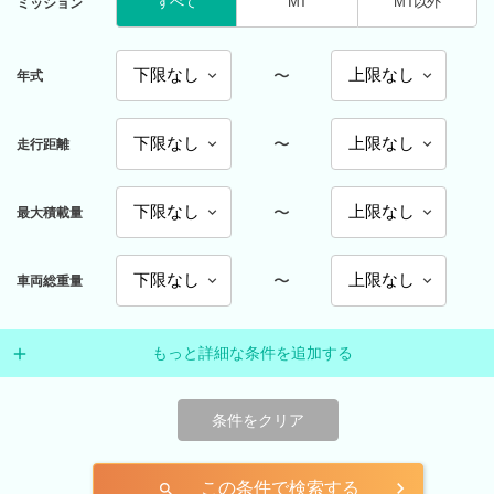
すべて
MT
MT以外
ミッション
〜
年式
〜
走行距離
〜
最大積載量
〜
車両総重量
もっと詳細な条件を追加する
条件をクリア
この条件で検索する
search