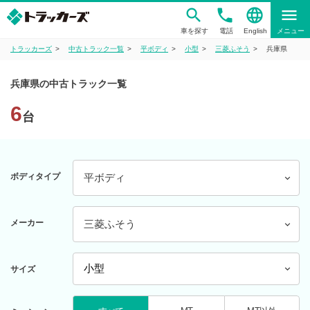
phone
language
menu
車を探す
電話
English
メニュー
トラッカーズ
中古トラック一覧
平ボディ
小型
三菱ふそう
兵庫県
兵庫県の中古トラック一覧
6
台
ボディタイプ
平ボディ
メーカー
三菱ふそう
サイズ