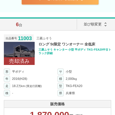
6
unfold_more
並び順変更
台
11003
三菱ふそう
出品番号
ロング 5t限定 ワンオーナー 全低床
三菱ふそう キャンター 小型 平ボディ TKG-FEA20中古ト
ラック詳細
売却済み
形
平ボディ
サ
小型
年
2016(H28)
積
2,000
kg
走
18.2
型
TKG-FEA20
万km
(実走行距離)
検
-
県
兵庫県
販売価格
1,870,000