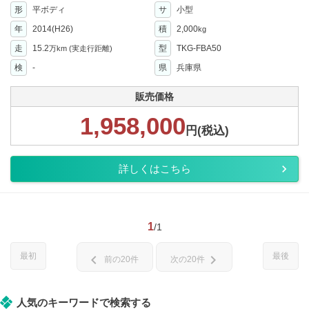
形
平ボディ
サ
小型
年
2014(H26)
積
2,000
kg
走
15.2
型
TKG-FBA50
万km
(実走行距離)
検
-
県
兵庫県
販売価格
1,958,000
円(税込)
詳しくはこちら
1
/1
最初
最後
chevron_left
chevron_right
前の20件
次の20件
人気のキーワードで検索する