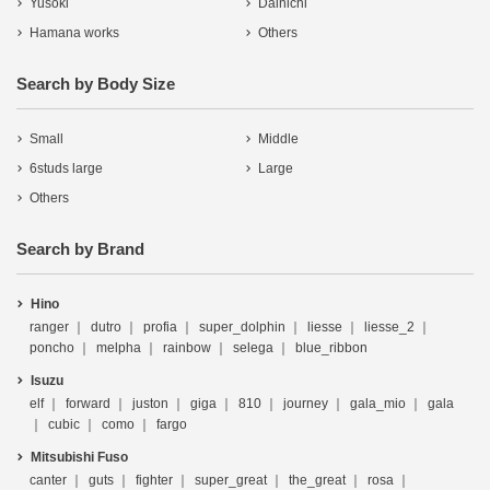
Yusoki
Dainichi
Hamana works
Others
Search by Body Size
Small
Middle
6studs large
Large
Others
Search by Brand
Hino
ranger
dutro
profia
super_dolphin
liesse
liesse_2
poncho
melpha
rainbow
selega
blue_ribbon
Isuzu
elf
forward
juston
giga
810
journey
gala_mio
gala
cubic
como
fargo
Mitsubishi Fuso
canter
guts
fighter
super_great
the_great
rosa