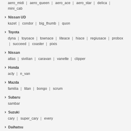
aero_midi
aero_queen
aero_ace
aero_star
delica
mini_cab
Nissan UD
kazet
condor
big_thumb
quon
Toyota
dyna
toyoace
townace
liteace
hiace
regiusace
probox
succeed
coaster
pixis
Nissan
atlas
sivilian
caravan
vanette
clipper
Honda
acty
n_van
Mazda
familia
titan
bongo
scrum
Subaru
sambar
Suzuki
cary
super_cary
every
Daihatsu