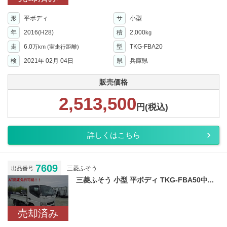
形
平ボディ
サ
小型
年
2016(H28)
積
2,000
kg
走
6.0
型
TKG-FBA20
万km
(実走行距離)
検
2021年 02月 04日
県
兵庫県
販売価格
2,513,500
円(税込)
詳しくはこちら
7609
三菱ふそう
出品番号
三菱ふそう 小型 平ボディ TKG-FBA50中...
売却済み