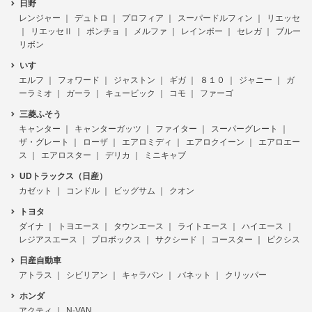
日野
レンジャー
デュトロ
プロフィア
スーパードルフィン
リエッセ
リエッセⅡ
ポンチョ
メルファ
レインボー
セレガ
ブルー
リボン
いすゞ
エルフ
フォワード
ジャストン
ギガ
８１０
ジャニー
ガ
ーラミオ
ガーラ
キュービック
コモ
ファーゴ
三菱ふそう
キャンター
キャンターガッツ
ファイター
スーパーグレート
ザ・グレート
ローザ
エアロミディ
エアロクイーン
エアロエー
ス
エアロスター
デリカ
ミニキャブ
UDトラックス（日産）
カゼット
コンドル
ビッグサム
クオン
トヨタ
ダイナ
トヨエース
タウンエース
ライトエース
ハイエース
レジアスエース
プロボックス
サクシード
コースター
ピクシス
日産自動車
アトラス
シビリアン
キャラバン
バネット
クリッパー
ホンダ
アクティ
N-VAN