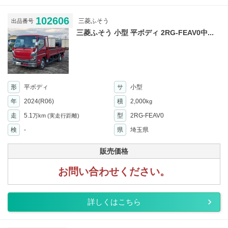
102606
三菱ふそう
出品番号
三菱ふそう 小型 平ボディ 2RG-FEAV0中...
形
平ボディ
サ
小型
年
2024(R06)
積
2,000
kg
走
5.1
型
2RG-FEAV0
万km
(実走行距離)
検
-
県
埼玉県
販売価格
お問い合わせください。
詳しくはこちら