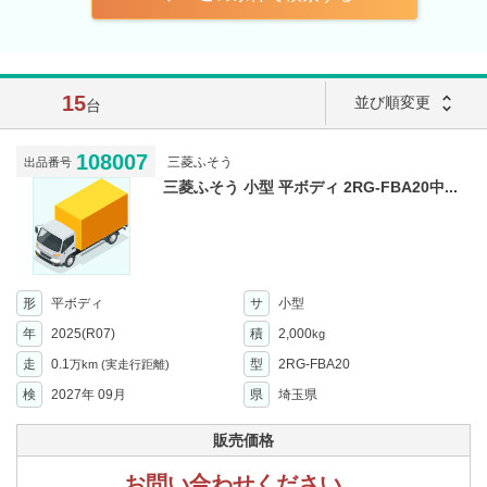
15
unfold_more
並び順変更
台
108007
三菱ふそう
出品番号
三菱ふそう 小型 平ボディ 2RG-FBA20中...
形
平ボディ
サ
小型
年
2025(R07)
積
2,000
kg
走
0.1
型
2RG-FBA20
万km
(実走行距離)
検
2027年 09月
県
埼玉県
販売価格
お問い合わせください。