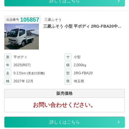
詳しくはこちら
105857
三菱ふそう
出品番号
三菱ふそう 小型 平ボディ 2RG-FBA20中...
形
平ボディ
サ
小型
年
2025(R07)
積
2,000
kg
走
0.1
型
2RG-FBA20
万km
(実走行距離)
検
2027年 12月
県
埼玉県
販売価格
お問い合わせください。
詳しくはこちら