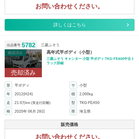
お問い合わせください。
詳しくはこちら
5782
三菱ふそう
出品番号
高年式平ボディ（小型）
確認済み
三菱ふそう キャンター 小型 平ボディ TKG-FEA50中古ト
ラック詳細
売却済み
形
平ボディ
サ
小型
年
2012(H24)
積
2,000
kg
走
21.0
型
TKG-FEA50
万km
(実走行距離)
検
2020年 06月 28日
県
埼玉県
販売価格
お問い合わせください。