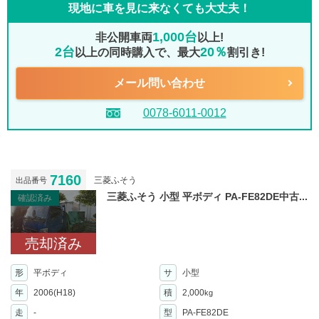
現地に車を見に来なくても大丈夫！
1,000台
非公開車両
以上!
2台
20％
以上の同時購入で、最大
割引き!
メール問い合わせ
0078-6011-0012
7160
三菱ふそう
出品番号
三菱ふそう 小型 平ボディ PA-FE82DE中古...
確認済み
売却済み
形
平ボディ
サ
小型
年
2006(H18)
積
2,000
kg
走
-
型
PA-FE82DE