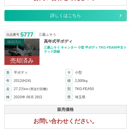
詳しくはこちら
5777
三菱ふそう
出品番号
高年式平ボディ
確認済み
三菱ふそう キャンター 小型 平ボディ TKG-FEA50中古ト
ラック詳細
売却済み
形
平ボディ
サ
小型
年
2012(H24)
積
2,000
kg
走
27.2
型
TKG-FEA50
万km
(実走行距離)
検
2020年 06月 28日
県
埼玉県
販売価格
お問い合わせください。