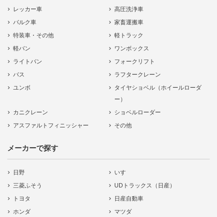
レッカー車
高圧洗浄車
バルク車
家畜運搬車
特装車・その他
軽トラック
軽バン
ワンボックス
ライトバン
フォークリフト
バス
ラフタークレーン
ユンボ
タイヤショベル（ホイールローダ
ー）
カニクレーン
ショベルローダー
アスファルトフィニッシャー
その他
メーカーで探す
日野
いすゞ
三菱ふそう
UDトラックス（日産）
トヨタ
日産自動車
ホンダ
マツダ