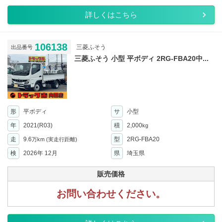
詳しくはこちら
106138
三菱ふそう
出品番号
三菱ふそう 小型 平ボディ 2RG-FBA20中...
形
平ボディ
サ
小型
年
2021(R03)
積
2,000
kg
走
9.6
型
2RG-FBA20
万km
(実走行距離)
検
2026年 12月
県
埼玉県
販売価格
お問い合わせください。