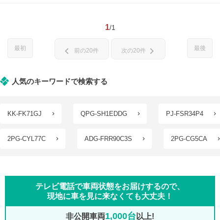
1
/1
最初
最後
chevron_left
chevron_right
前の20件
次の20件
人気のキーワードで検索する
KK-FK71GJ
QPG-SH1EDDG
PJ-FSR34P4
2PG-CYL77C
ADG-FRR90C3S
2PG-CG5CA
テレビ電話で車両状態をお届けするので、
現地に車を見に来なくても大丈夫！
1,000台
非公開車両
以上!