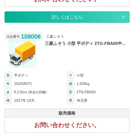
詳しくはこちら
108006
三菱ふそう
出品番号
三菱ふそう 小型 平ボディ 2TG-FBA00中...
形
平ボディ
サ
小型
年
2025(R07)
積
1,500
kg
走
0.1
型
2TG-FBA00
万km
(実走行距離)
検
2027年 10月
県
埼玉県
販売価格
お問い合わせください。