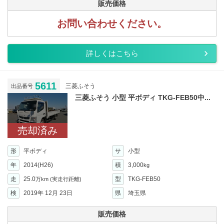
販売価格
お問い合わせください。
詳しくはこちら
5611
三菱ふそう
出品番号
三菱ふそう 小型 平ボディ TKG-FEB50中...
売却済み
形
平ボディ
サ
小型
年
2014(H26)
積
3,000
kg
走
25.0
型
TKG-FEB50
万km
(実走行距離)
検
2019年 12月 23日
県
埼玉県
販売価格