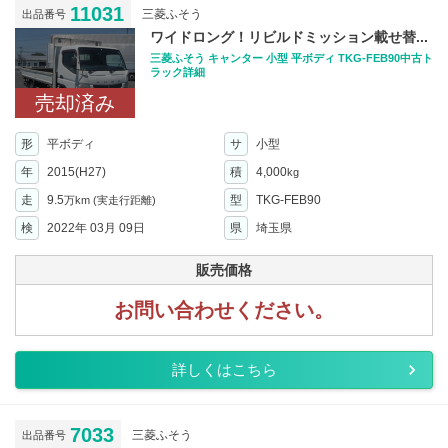
11031
三菱ふそう
出品番号
ワイドロング！リビルドミッション載せ替...
三菱ふそう キャンター 小型 平ボディ TKG-FEB90中古ト
ラック詳細
売却済み
形
平ボディ
サ
小型
年
2015(H27)
積
4,000
kg
走
9.5
型
TKG-FEB90
万km
(実走行距離)
検
2022年 03月 09日
県
埼玉県
販売価格
お問い合わせください。
詳しくはこちら
7033
三菱ふそう
出品番号