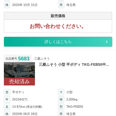
検
2020年 10月 31日
県
埼玉県
販売価格
お問い合わせください。
詳しくはこちら
5683
三菱ふそう
出品番号
三菱ふそう 小型 平ボディ TKG-FEB50中...
売却済み
形
平ボディ
サ
小型
年
2015(H27)
積
2,000
kg
走
13.9
型
TKG-FEB50
万km
(実走行距離)
検
2020年 06月 28日
県
埼玉県