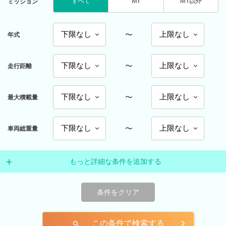
すべて
MT
MT以外
ミッション
〜
年式
〜
走行距離
〜
最大積載量
〜
車両総重量
もっと詳細な条件を追加する
条件をクリア
この条件で検索する
search