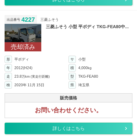
4227
三菱ふそう
出品番号
三菱ふそう 小型 平ボディ TKG-FEA80中...
売却済み
形
平ボディ
サ
小型
年
2012(H24)
積
4,000
kg
走
23.8
型
TKG-FEA80
万km
(実走行距離)
検
2020年 11月 15日
県
埼玉県
販売価格
お問い合わせください。
詳しくはこちら