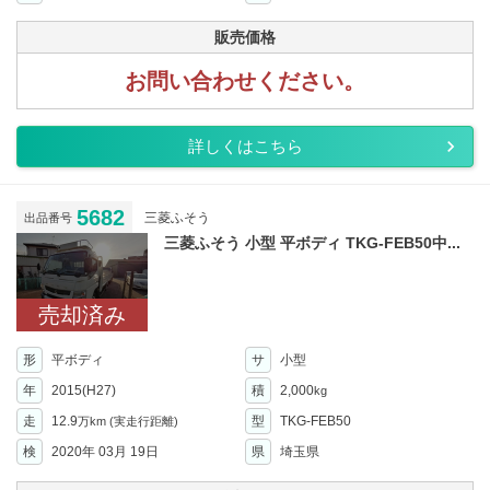
販売価格
お問い合わせください。
詳しくはこちら
5682
三菱ふそう
出品番号
三菱ふそう 小型 平ボディ TKG-FEB50中...
売却済み
形
平ボディ
サ
小型
年
2015(H27)
積
2,000
kg
走
12.9
型
TKG-FEB50
万km
(実走行距離)
検
2020年 03月 19日
県
埼玉県