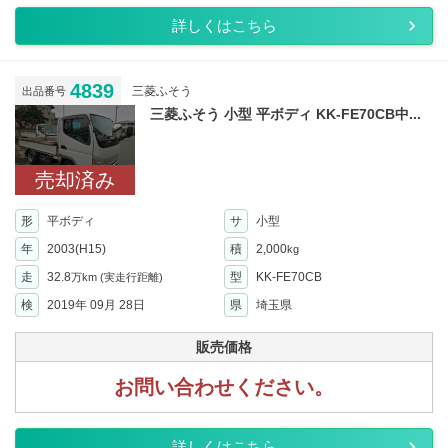
詳しくはこちら
4839
三菱ふそう
出品番号
三菱ふそう 小型 平ボディ KK-FE70CB中...
売却済み
形
平ボディ
サ
小型
年
2003(H15)
積
2,000
kg
走
32.8
型
KK-FE70CB
万km
(実走行距離)
検
2019年 09月 28日
県
埼玉県
販売価格
お問い合わせください。
詳しくはこちら