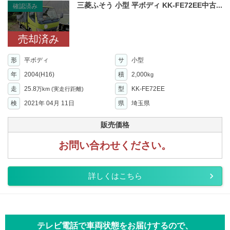
三菱ふそう 小型 平ボディ KK-FE72EE中古...
確認済み
売却済み
形
平ボディ
サ
小型
年
2004(H16)
積
2,000
kg
走
25.8
型
KK-FE72EE
万km
(実走行距離)
検
2021年 04月 11日
県
埼玉県
販売価格
お問い合わせください。
詳しくはこちら
テレビ電話で車両状態をお届けするので、