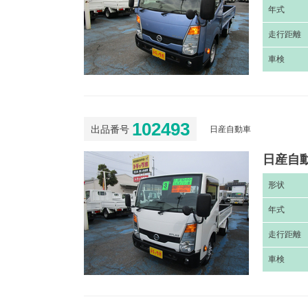
年
式
走
行距離
車
検
102493
出品番号
日産自動車
日産自動
形
状
年
式
走
行距離
車
検