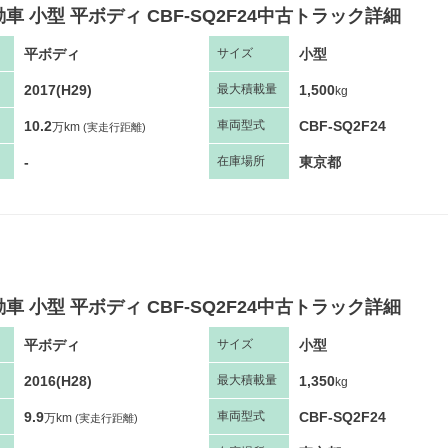
車 小型 平ボディ CBF-SQ2F24中古トラック詳細
平ボディ
小型
サ
イズ
2017(H29)
1,500
最大
積
載量
kg
10.2
CBF-SQ2F24
車両
型
式
万km
(実走行距離)
-
東京都
在庫場所
車 小型 平ボディ CBF-SQ2F24中古トラック詳細
平ボディ
小型
サ
イズ
2016(H28)
1,350
最大
積
載量
kg
9.9
CBF-SQ2F24
車両
型
式
万km
(実走行距離)