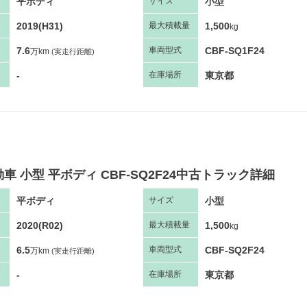
平ボディ
小型
サ
イズ
2019(H31)
1,500
最大
積
載量
kg
7.6
CBF-SQ1F24
車両
型
式
万km
(実走行距離)
-
東京都
在庫場所
車 小型 平ボディ CBF-SQ2F24中古トラック詳細
平ボディ
小型
サ
イズ
2020(R02)
1,500
最大
積
載量
kg
6.5
CBF-SQ2F24
車両
型
式
万km
(実走行距離)
-
東京都
在庫場所