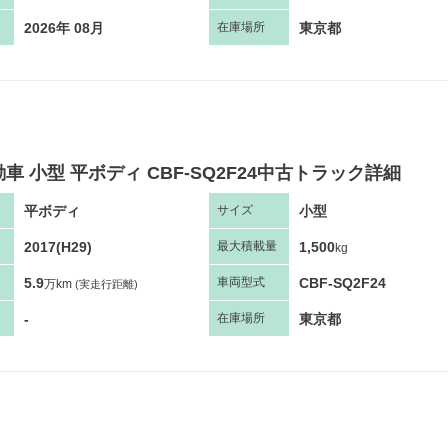
2026年 08月
東京都
在庫場所
車 小型 平ボディ CBF-SQ2F24中古トラック詳細
平ボディ
小型
サ
イズ
2017(H29)
1,500
最大
積
載量
kg
5.9
CBF-SQ2F24
車両
型
式
万km
(実走行距離)
-
東京都
在庫場所