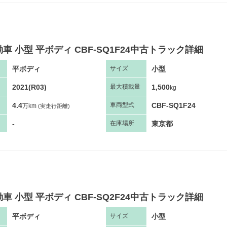
車 小型 平ボディ CBF-SQ1F24中古トラック詳細
平ボディ
小型
サ
イズ
2021(R03)
1,500
最大
積
載量
kg
4.4
CBF-SQ1F24
車両
型
式
万km
(実走行距離)
-
東京都
在庫場所
車 小型 平ボディ CBF-SQ2F24中古トラック詳細
平ボディ
小型
サ
イズ