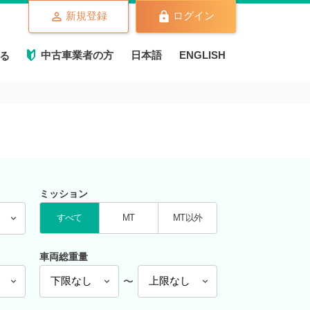
新規登録
ログイン
中古車業者の方
日本語
ENGLISH
る
ミッション
すべて
MT
MT以外
車両総重量
〜