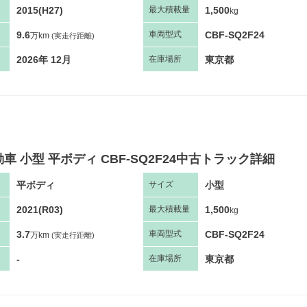
2015(H27)
1,500
最大
積
載量
kg
9.6
CBF-SQ2F24
車両
型
式
万km
(実走行距離)
2026年 12月
東京都
在庫場所
車 小型 平ボディ CBF-SQ2F24中古トラック詳細
平ボディ
小型
サ
イズ
2021(R03)
1,500
最大
積
載量
kg
3.7
CBF-SQ2F24
車両
型
式
万km
(実走行距離)
-
東京都
在庫場所