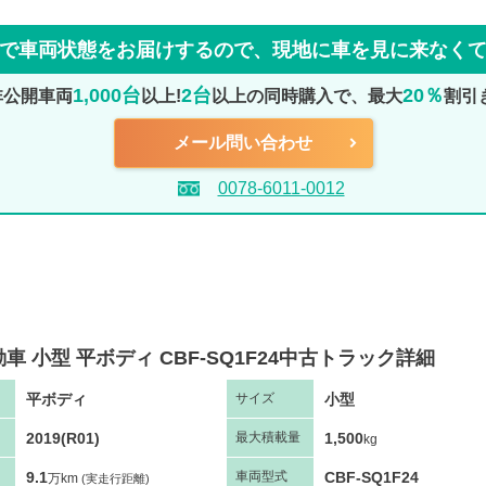
で車両状態をお届けするので、
現地に車を見に来なく
1,000台
2台
20％
非公開車両
以上!
以上の同時購入で、最大
割引
メール問い合わせ
0078-6011-0012
車 小型 平ボディ CBF-SQ1F24中古トラック詳細
平ボディ
小型
サ
イズ
2019(R01)
1,500
最大
積
載量
kg
9.1
CBF-SQ1F24
車両
型
式
万km
(実走行距離)