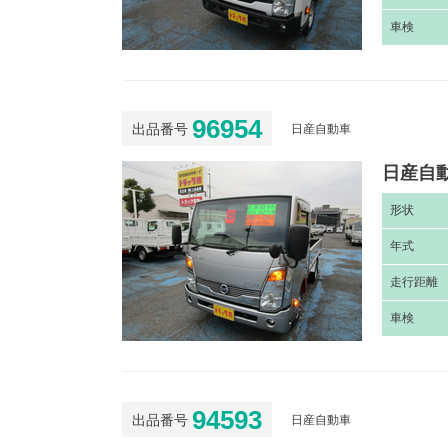
車
検
96954
出品番号
日産自動車
日産自動
形
状
年
式
走
行距離
車
検
94593
出品番号
日産自動車