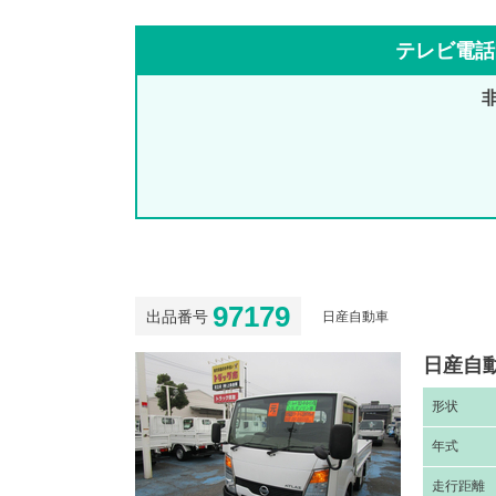
テレビ電話
97179
出品番号
日産自動車
日産自動
形
状
年
式
走
行距離