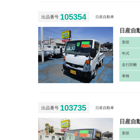
105354
出品番号
日産自動車
日産自動
形
状
年
式
走
行距離
車
検
103735
出品番号
日産自動車
日産自動
形
状