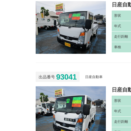
日産自動
形
状
年
式
走
行距離
車
検
93041
出品番号
日産自動車
日産自動
形
状
年
式
走
行距離