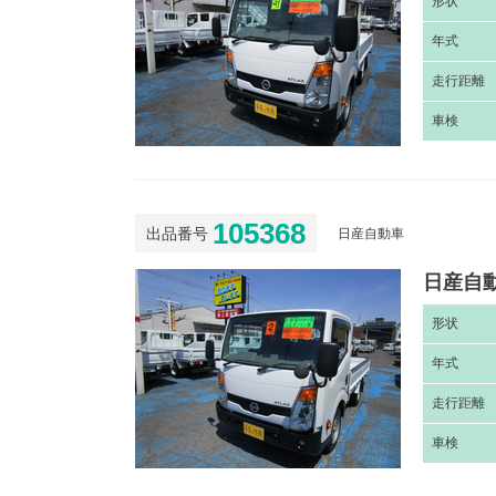
形
状
年
式
走
行距離
車
検
105368
出品番号
日産自動車
日産自動
形
状
年
式
走
行距離
車
検