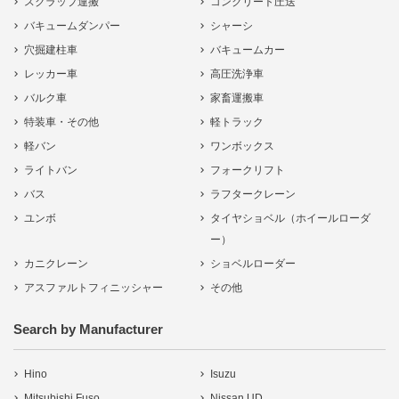
スクラップ運搬
コンクリート圧送
バキュームダンパー
シャーシ
穴掘建柱車
バキュームカー
レッカー車
高圧洗浄車
バルク車
家畜運搬車
特装車・その他
軽トラック
軽バン
ワンボックス
ライトバン
フォークリフト
バス
ラフタークレーン
ユンボ
タイヤショベル（ホイールローダ
ー）
カニクレーン
ショベルローダー
アスファルトフィニッシャー
その他
Search by Manufacturer
Hino
Isuzu
Mitsubishi Fuso
Nissan UD