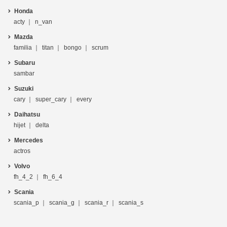
Honda
acty
n_van
Mazda
familia
titan
bongo
scrum
Subaru
sambar
Suzuki
cary
super_cary
every
Daihatsu
hijet
delta
Mercedes
actros
Volvo
fh_4_2
fh_6_4
Scania
scania_p
scania_g
scania_r
scania_s