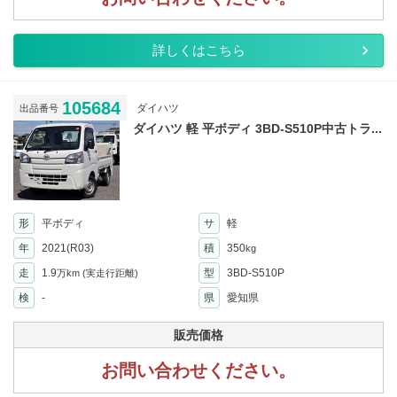
詳しくはこちら
105684
ダイハツ
出品番号
ダイハツ 軽 平ボディ 3BD-S510P中古トラ...
形
平ボディ
サ
軽
年
2021(R03)
積
350
kg
走
1.9
型
3BD-S510P
万km
(実走行距離)
検
-
県
愛知県
販売価格
お問い合わせください。