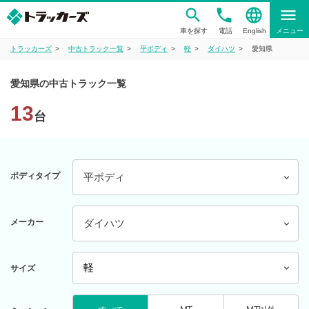
phone
language
menu
車を探す
電話
English
メニュー
トラッカーズ
中古トラック一覧
平ボディ
軽
ダイハツ
愛知県
愛知県の中古トラック一覧
13
台
ボディタイプ
平ボディ
メーカー
ダイハツ
サイズ