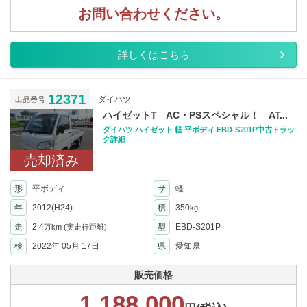
お問い合わせください。
詳しくはこちら
12371
ダイハツ
出品番号
ハイゼットT AC・PSスペシャル！ AT...
ダイハツ ハイゼット 軽 平ボディ EBD-S201P中古トラッ
ク詳細
売却済み
形
平ボディ
サ
軽
年
2012(H24)
積
350
kg
走
2.4
型
EBD-S201P
万km
(実走行距離)
検
2022年 05月 17日
県
愛知県
販売価格
1,188,000