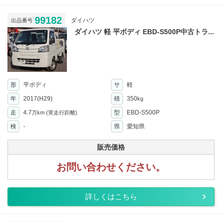
99182
ダイハツ
出品番号
ダイハツ 軽 平ボディ EBD-S500P中古トラ...
形
平ボディ
サ
軽
年
2017(H29)
積
350
kg
走
4.7
型
EBD-S500P
万km
(実走行距離)
検
-
県
愛知県
販売価格
お問い合わせください。
詳しくはこちら