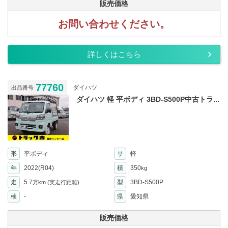
販売価格
お問い合わせください。
詳しくはこちら
77760
ダイハツ
出品番号
ダイハツ 軽 平ボディ 3BD-S500P中古トラ...
形
平ボディ
サ
軽
年
2022(R04)
積
350
kg
走
5.7
型
3BD-S500P
万km
(実走行距離)
検
-
県
愛知県
販売価格