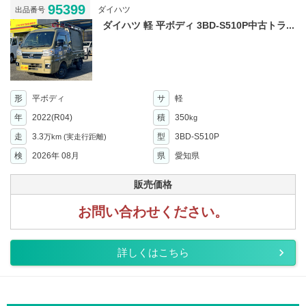
95399
ダイハツ
出品番号
ダイハツ 軽 平ボディ 3BD-S510P中古トラ...
形
平ボディ
サ
軽
年
2022(R04)
積
350
kg
走
3.3
型
3BD-S510P
万km
(実走行距離)
検
2026年 08月
県
愛知県
販売価格
お問い合わせください。
詳しくはこちら