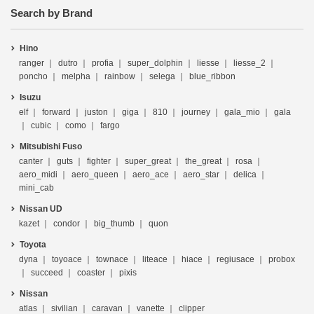
Search by Brand
Hino
ranger
dutro
profia
super_dolphin
liesse
liesse_2
poncho
melpha
rainbow
selega
blue_ribbon
Isuzu
elf
forward
juston
giga
810
journey
gala_mio
gala
cubic
como
fargo
Mitsubishi Fuso
canter
guts
fighter
super_great
the_great
rosa
aero_midi
aero_queen
aero_ace
aero_star
delica
mini_cab
Nissan UD
kazet
condor
big_thumb
quon
Toyota
dyna
toyoace
townace
liteace
hiace
regiusace
probox
succeed
coaster
pixis
Nissan
atlas
sivilian
caravan
vanette
clipper