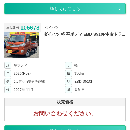
詳しくはこちら
105678
ダイハツ
出品番号
ダイハツ 軽 平ボディ EBD-S510P中古トラ...
形
平ボディ
サ
軽
年
2020(R02)
積
350
kg
走
1.6
型
EBD-S510P
万km
(実走行距離)
検
2027年 11月
県
愛知県
販売価格
お問い合わせください。