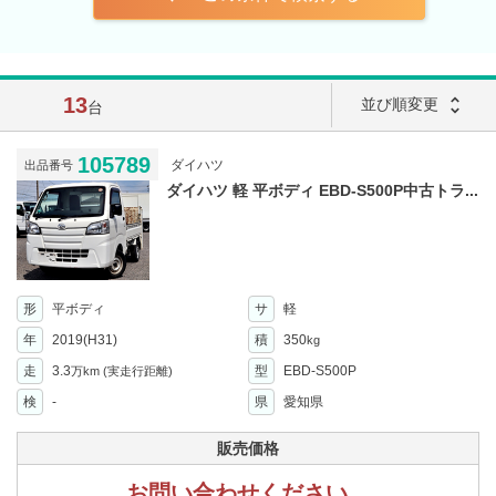
13
unfold_more
並び順変更
台
105789
ダイハツ
出品番号
ダイハツ 軽 平ボディ EBD-S500P中古トラ...
形
平ボディ
サ
軽
年
2019(H31)
積
350
kg
走
3.3
型
EBD-S500P
万km
(実走行距離)
検
-
県
愛知県
販売価格
お問い合わせください。