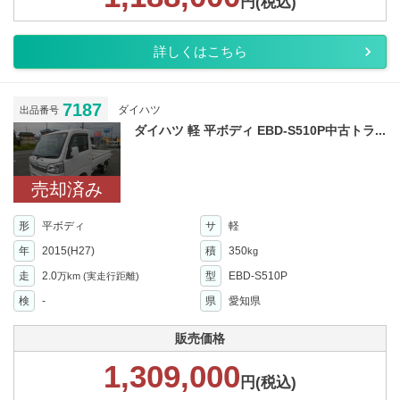
円(税込)
詳しくはこちら
7187
ダイハツ
出品番号
ダイハツ 軽 平ボディ EBD-S510P中古トラ...
売却済み
形
平ボディ
サ
軽
年
2015(H27)
積
350
kg
走
2.0
型
EBD-S510P
万km
(実走行距離)
検
-
県
愛知県
販売価格
1,309,000
円(税込)