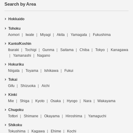
Search by Area
Hokkaido
Tohoku
Aomori
Iwate
Miyagi
Akita
Yamagata
Fukushima
Kanto/Koshin
Ibaraki
Tochigi
Gunma
Saitama
Chiba
Tokyo
Kanagawa
Yamanashi
Nagano
Hokuriku
Niigata
Toyama
Ishikawa
Fukui
Tokai
Gifu
Shizuoka
Aichi
Kinki
Mie
Shiga
Kyoto
Osaka
Hyogo
Nara
Wakayama
Chugoku
Tottori
Shimane
Okayama
Hiroshima
Yamaguchi
Shikoku
Tokushima
Kagawa
Ehime
Kochi