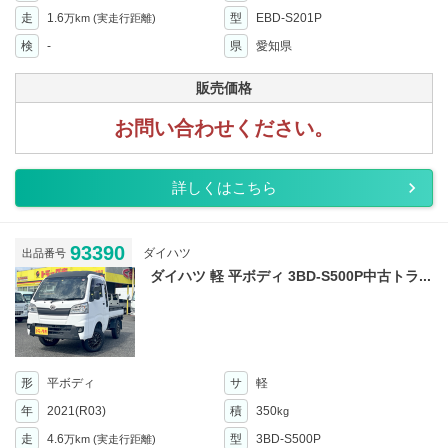
走
1.6
型
EBD-S201P
万km
(実走行距離)
検
-
県
愛知県
販売価格
お問い合わせください。
詳しくはこちら
93390
ダイハツ
出品番号
ダイハツ 軽 平ボディ 3BD-S500P中古トラ...
形
平ボディ
サ
軽
年
2021(R03)
積
350
kg
走
4.6
型
3BD-S500P
万km
(実走行距離)