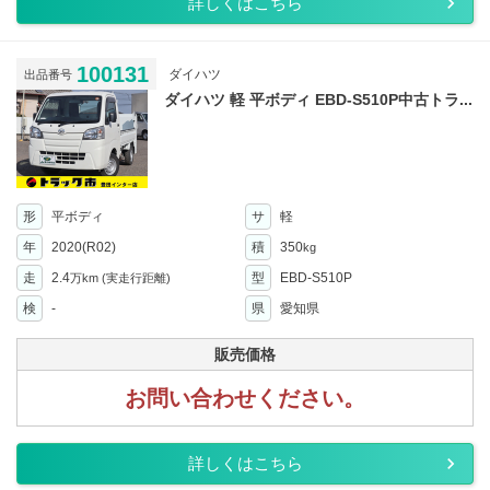
詳しくはこちら
100131
ダイハツ
出品番号
ダイハツ 軽 平ボディ EBD-S510P中古トラ...
形
平ボディ
サ
軽
年
2020(R02)
積
350
kg
走
2.4
型
EBD-S510P
万km
(実走行距離)
検
-
県
愛知県
販売価格
お問い合わせください。
詳しくはこちら