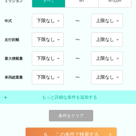
すべて
MT
MT以外
ミッション
〜
年式
〜
走行距離
〜
最大積載量
〜
車両総重量
もっと詳細な条件を追加する
条件をクリア
この条件で検索する
search