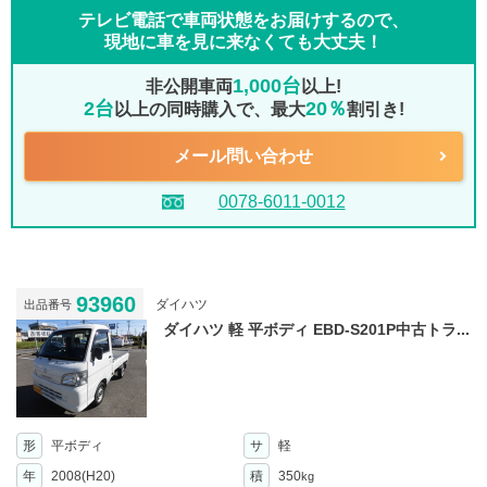
テレビ電話で車両状態をお届けするので、
現地に車を見に来なくても大丈夫！
1,000台
非公開車両
以上!
2台
20％
以上の同時購入で、最大
割引き!
メール問い合わせ
0078-6011-0012
93960
ダイハツ
出品番号
ダイハツ 軽 平ボディ EBD-S201P中古トラ...
形
平ボディ
サ
軽
年
2008(H20)
積
350
kg