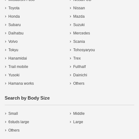
Toyota
Nissan
Honda
Mazda
Subaru
Suzuki
Daihatsu
Mercedes
Volvo
Scania
Tokyu
Tohosyaryou
Hanamidai
Trex
Trail mobile
Fullhalf
Yusoki
Dainichi
Hamana works
Others
Search by Body Size
Small
Middle
6studs large
Large
Others