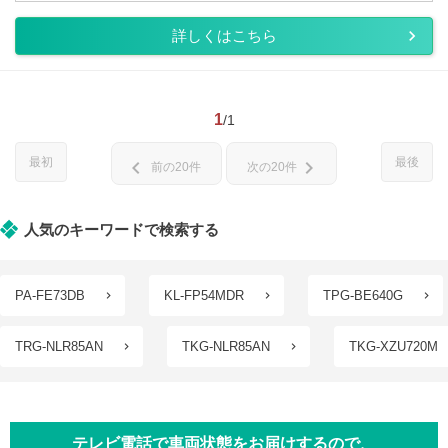
詳しくはこちら
1
/1
最初
最後
chevron_left
chevron_right
前の20件
次の20件
人気のキーワードで検索する
PA-FE73DB
KL-FP54MDR
TPG-BE640G
TRG-NLR85AN
TKG-NLR85AN
TKG-XZU720M
テレビ電話で車両状態をお届けするので、