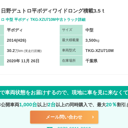
 日野デュトロ平ボディワイドロング積載3.5ｔ
ロ 中型 平ボディ TKG-XZU710M中古トラック詳細
平ボディ
中型
サ
イズ
2014(H26)
3,500
最大
積
載量
kg
30.2
TKG-XZU710M
車両
型
式
万km
(実走行距離)
2020年 11月 26日
千葉県
在庫場所
で車両状態をお届けするので、
現地に車を見に来なく
1,000台
2台
20％
非公開車両
以上!
以上の同時購入で、最大
割引
メール問い合わせ