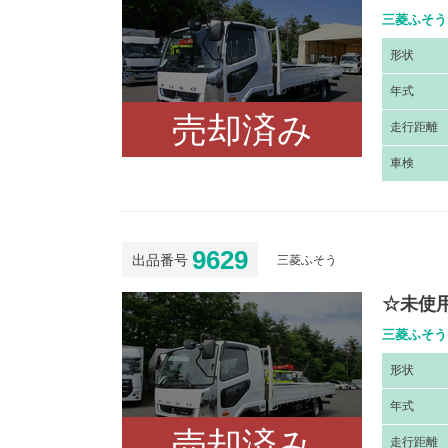
三菱ふそう 
形
状
年
式
売却済み
走
行距離
車
検
9629
出品番号
三菱ふそう
☆未使
三菱ふそう 
形
状
年
式
売却済み
走
行距離