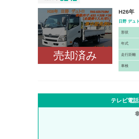
H26年
日野 デュト
形
状
年
式
売却済み
走
行距離
車
検
テレビ電話