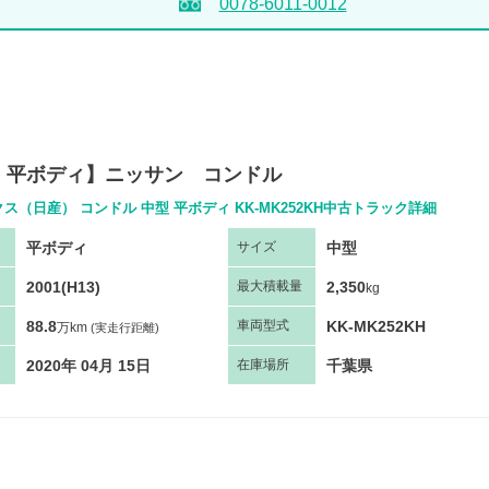
0078-6011-0012
 平ボディ】ニッサン コンドル
ス（日産） コンドル 中型 平ボディ KK-MK252KH中古トラック詳細
平ボディ
中型
サ
イズ
2001(H13)
2,350
最大
積
載量
kg
88.8
KK-MK252KH
車両
型
式
万km
(実走行距離)
2020年 04月 15日
千葉県
在庫場所