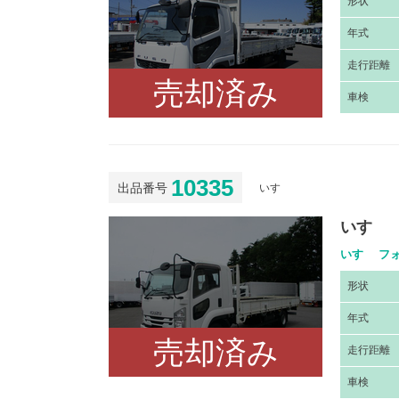
形
状
年
式
走
行距離
売却済み
車
検
10335
出品番号
いすゞ
いすゞ
いすゞ フォ
形
状
年
式
売却済み
走
行距離
車
検