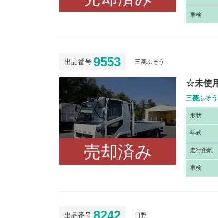
車
検
9553
出品番号
三菱ふそう
☆未使
三菱ふそう 
形
状
年
式
売却済み
走
行距離
車
検
8242
出品番号
日野