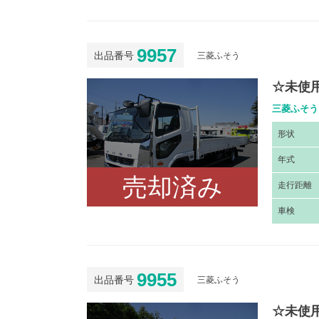
9957
出品番号
三菱ふそう
☆未使用
三菱ふそう 
形
状
年
式
売却済み
走
行距離
車
検
9955
出品番号
三菱ふそう
☆未使用