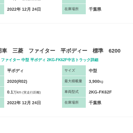
2022年 12月 24日
千葉県
在庫場所
用車 三菱 ファイター 平ボディー 標準 6200
ファイター 中型 平ボディ 2KG-FK62F中古トラック詳細
平ボディ
中型
サ
イズ
2020(R02)
3,900
最大
積
載量
kg
0.1
2KG-FK62F
車両
型
式
万km
(実走行距離)
2022年 12月 24日
千葉県
在庫場所