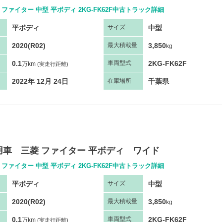
ファイター 中型 平ボディ 2KG-FK62F中古トラック詳細
平ボディ
中型
サ
イズ
2020(R02)
3,850
最大
積
載量
kg
0.1
2KG-FK62F
車両
型
式
万km
(実走行距離)
2022年 12月 24日
千葉県
在庫場所
用車 三菱 ファイター 平ボディ ワイド
ファイター 中型 平ボディ 2KG-FK62F中古トラック詳細
平ボディ
中型
サ
イズ
2020(R02)
3,850
最大
積
載量
kg
0.1
2KG-FK62F
車両
型
式
万km
(実走行距離)