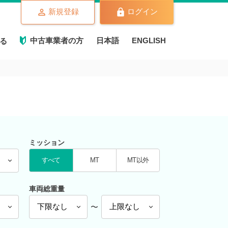
新規登録
ログイン
中古車業者の方
日本語
ENGLISH
る
ミッション
すべて
MT
MT以外
車両総重量
〜