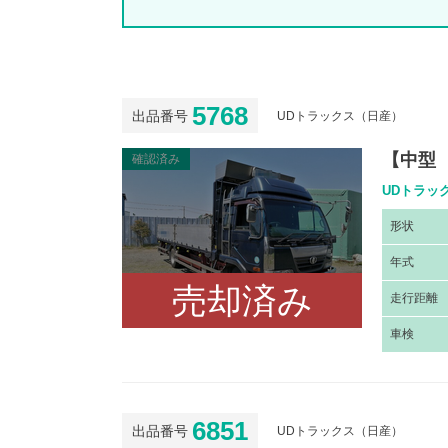
5768
出品番号
UDトラックス（日産）
【中型
確認済み
UDトラック
形
状
年
式
売却済み
走
行距離
車
検
6851
出品番号
UDトラックス（日産）