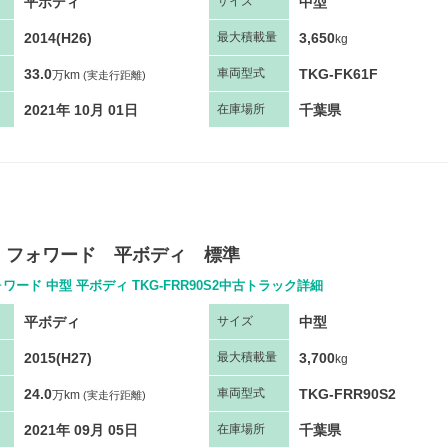
平ボディ
中型
サ
イズ
2014(H26)
3,650
最大
積
載量
kg
33.0
TKG-FK61F
車両
型
式
万km
(実走行距離)
2021年 10月 01日
千葉県
在庫場所
 フォワード 平ボディ 標準
ワード 中型 平ボディ TKG-FRR90S2中古トラック詳細
平ボディ
中型
サ
イズ
2015(H27)
3,700
最大
積
載量
kg
24.0
TKG-FRR90S2
車両
型
式
万km
(実走行距離)
2021年 09月 05日
千葉県
在庫場所