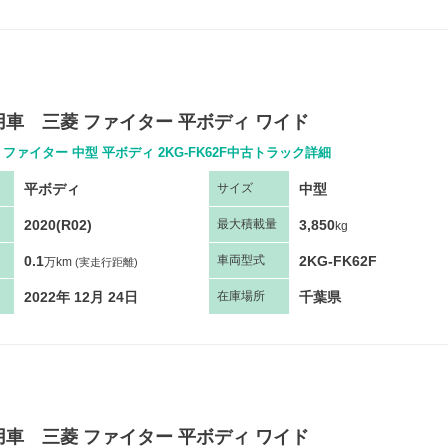
車 三菱 ファイター 平ボディ ワイド
ファイター 中型 平ボディ 2KG-FK62F中古トラック詳細
平ボディ
中型
サ
イズ
2020(R02)
3,850
最大
積
載量
kg
0.1
2KG-FK62F
車両
型
式
万km
(実走行距離)
2022年 12月 24日
千葉県
在庫場所
車 三菱 ファイター 平ボディ ワイド