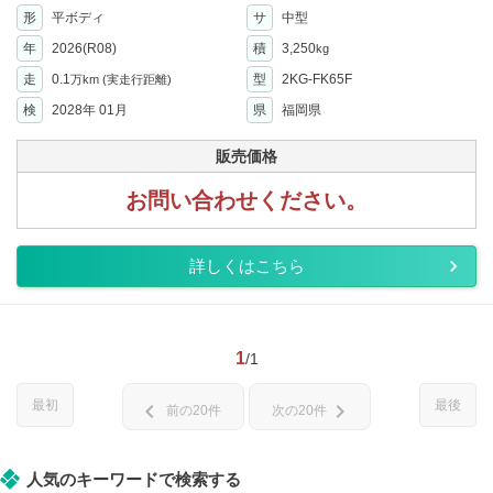
形
平ボディ
サ
中型
年
2026(R08)
積
3,250
kg
走
0.1
型
2KG-FK65F
万km
(実走行距離)
検
2028年 01月
県
福岡県
販売価格
お問い合わせください。
詳しくはこちら
1
/1
最初
最後
chevron_left
chevron_right
前の20件
次の20件
人気のキーワードで検索する