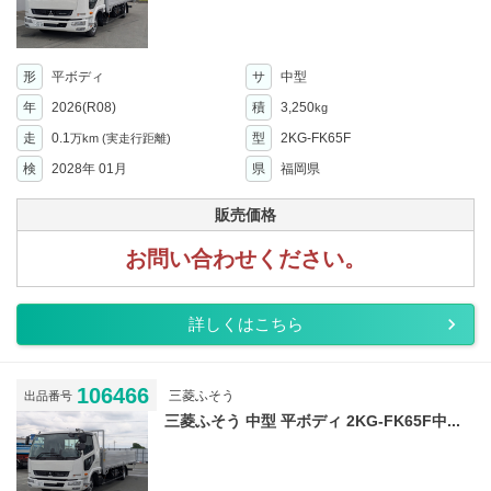
形
平ボディ
サ
中型
年
2026(R08)
積
3,250
kg
走
0.1
型
2KG-FK65F
万km
(実走行距離)
検
2028年 01月
県
福岡県
販売価格
お問い合わせください。
詳しくはこちら
106466
三菱ふそう
出品番号
三菱ふそう 中型 平ボディ 2KG-FK65F中...