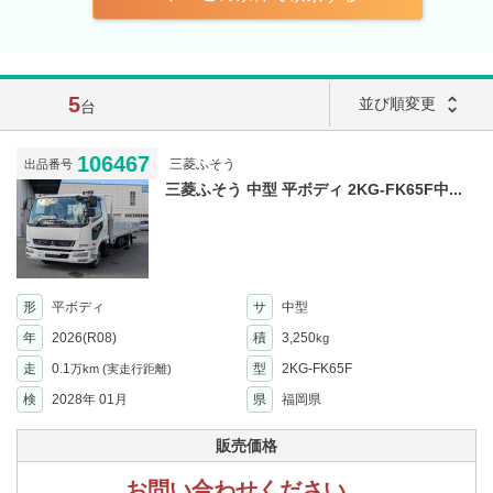
5
unfold_more
並び順変更
台
106467
三菱ふそう
出品番号
三菱ふそう 中型 平ボディ 2KG-FK65F中...
形
平ボディ
サ
中型
年
2026(R08)
積
3,250
kg
走
0.1
型
2KG-FK65F
万km
(実走行距離)
検
2028年 01月
県
福岡県
販売価格
お問い合わせください。