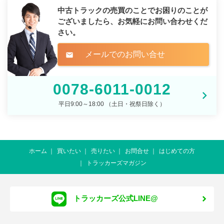
中古トラックの売買のことでお困りのことが
ございましたら、
お気軽にお問い合わせくだ
さい。
メールでのお問い合せ
mail
0078-6011-0012
平日9:00～18:00 （土日・祝祭日除く）
ホーム
買いたい
売りたい
お問合せ
はじめての方
トラッカーズマガジン
トラッカーズ公式LINE@