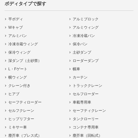
ボディタイプで探す
平ボディ
アルミブロック
Wキャブ
アルミウィング
アルミバン
冷凍冷蔵バン
冷凍冷蔵ウィング
保冷バン
保冷ウィング
土砂ダンプ
深ダンプ（土砂禁）
ローダーダンプ
L・Fゲート
幌車
幌ウィング
カーテン
クレーン付き
トラッククレーン
ヒアブ
セルフローダー
セーフティローダー
車載専用車
セルフクレーン
セーフティクレーン
ヒップリフター
タンクローリー
ミキサー車
コンテナ専用車
塵芥車（プレス式）
塵芥車（回転式）