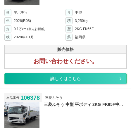
形
平ボディ
サ
中型
年
2026(R08)
積
3,250
kg
走
0.1
型
2KG-FK65F
万km
(実走行距離)
検
2028年 01月
県
福岡県
販売価格
お問い合わせください。
詳しくはこちら
106378
三菱ふそう
出品番号
三菱ふそう 中型 平ボディ 2KG-FK65F中...