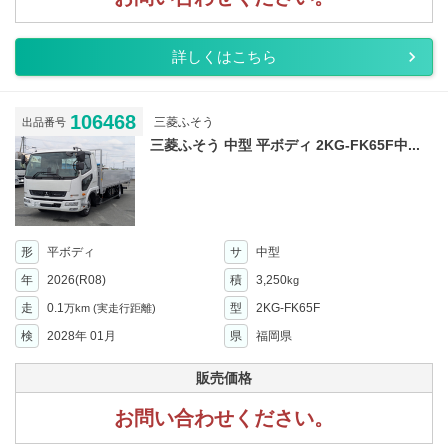
詳しくはこちら
106468
三菱ふそう
出品番号
三菱ふそう 中型 平ボディ 2KG-FK65F中...
形
平ボディ
サ
中型
年
2026(R08)
積
3,250
kg
走
0.1
型
2KG-FK65F
万km
(実走行距離)
検
2028年 01月
県
福岡県
販売価格
お問い合わせください。