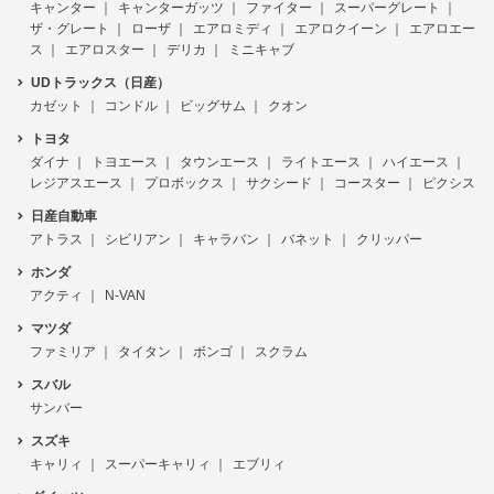
キャンター
キャンターガッツ
ファイター
スーパーグレート
ザ・グレート
ローザ
エアロミディ
エアロクイーン
エアロエー
ス
エアロスター
デリカ
ミニキャブ
UDトラックス（日産）
カゼット
コンドル
ビッグサム
クオン
トヨタ
ダイナ
トヨエース
タウンエース
ライトエース
ハイエース
レジアスエース
プロボックス
サクシード
コースター
ピクシス
日産自動車
アトラス
シビリアン
キャラバン
バネット
クリッパー
ホンダ
アクティ
N-VAN
マツダ
ファミリア
タイタン
ボンゴ
スクラム
スバル
サンバー
スズキ
キャリィ
スーパーキャリィ
エブリィ