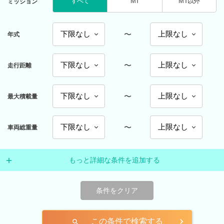
すべて
MT
MT以外
ミッション
〜
年式
〜
走行距離
〜
最大積載量
〜
車両総重量
もっと詳細な条件を追加する
条件をクリア
この条件で検索する
search