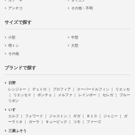
ユソーキ
ダイニチ
アンチコ
その他・不明
サイズで探す
小型
中型
増トン
大型
その他
ブランドで探す
日野
レンジャー
デュトロ
プロフィア
スーパードルフィン
リエッセ
リエッセⅡ
ポンチョ
メルファ
レインボー
セレガ
ブルー
リボン
いすゞ
エルフ
フォワード
ジャストン
ギガ
８１０
ジャニー
ガ
ーラミオ
ガーラ
キュービック
コモ
ファーゴ
三菱ふそう