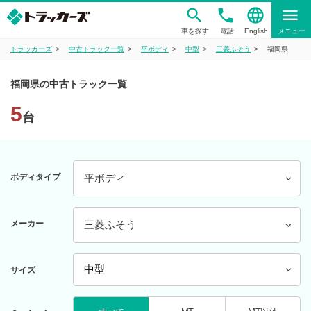
phone
language
menu
車を探す
電話
English
メニュー
トラッカーズ
中古トラック一覧
平ボディ
中型
三菱ふそう
福岡県
福岡県の中古トラック一覧
5
台
ボディタイプ
平ボディ
メーカー
三菱ふそう
サイズ