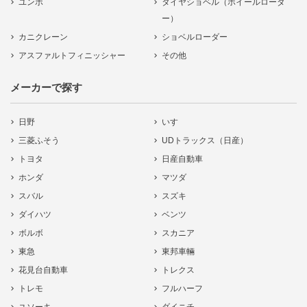
ユンボ
タイヤショベル（ホイールローダ
ー）
カニクレーン
ショベルローダー
アスファルトフィニッシャー
その他
メーカーで探す
日野
いすゞ
三菱ふそう
UDトラックス（日産）
トヨタ
日産自動車
ホンダ
マツダ
スバル
スズキ
ダイハツ
ベンツ
ボルボ
スカニア
東急
東邦車輛
花見台自動車
トレクス
トレモ
フルハーフ