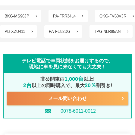
BKG-MS96JP
PA-FRR34L4
QKG-FV60VJR
PB-XZU411
PA-FE82DG
TPG-NLR85AN
テレビ電話で車両状態をお届けするので、
現地に車を見に来なくても大丈夫！
1,000台
非公開車両
以上!
2台
20％
以上の同時購入で、最大
割引き!
メール問い合わせ
0078-6011-0012