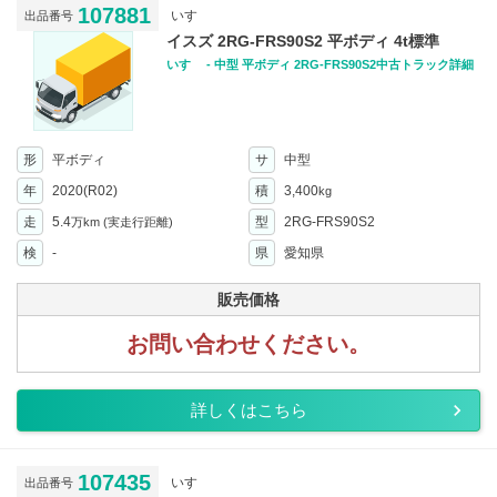
107881
いすゞ
出品番号
イスズ 2RG-FRS90S2 平ボディ 4t標準
いすゞ - 中型 平ボディ 2RG-FRS90S2中古トラック詳細
形
平ボディ
サ
中型
年
2020(R02)
積
3,400
kg
走
5.4
型
2RG-FRS90S2
万km
(実走行距離)
検
-
県
愛知県
販売価格
お問い合わせください。
詳しくはこちら
107435
いすゞ
出品番号