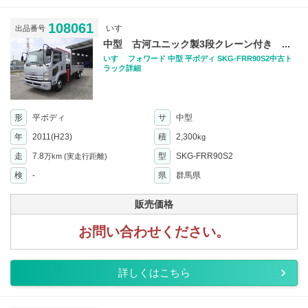
108061
いすゞ
出品番号
中型 古河ユニック製3段クレーン付き ...
いすゞ フォワード 中型 平ボディ SKG-FRR90S2中古ト
ラック詳細
形
平ボディ
サ
中型
年
2011(H23)
積
2,300
kg
走
7.8
型
SKG-FRR90S2
万km
(実走行距離)
検
-
県
群馬県
販売価格
お問い合わせください。
詳しくはこちら