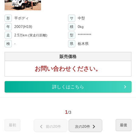
形
平ボディ
サ
中型
年
2007(H19)
積
0
kg
走
2.5
型
*********
万km
(実走行距離)
検
-
県
栃木県
販売価格
お問い合わせください。
詳しくはこちら
1
/3
最初
最後
chevron_left
chevron_right
前の20件
次の20件