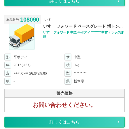
詳しくはこちら
108090
いすゞ
出品番号
いすゞ フォワード ベースグレード 増トン...
いすゞ フォワード 中型 平ボディ *********中古トラック詳
細
形
平ボディ
サ
中型
年
2015(H27)
積
0
kg
走
74.8
型
*********
万km
(実走行距離)
検
-
県
栃木県
販売価格
お問い合わせください。
詳しくはこちら