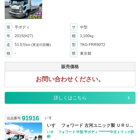
形
平ボディ
サ
中型
年
2015(H27)
積
3,100
kg
走
51.0
型
TKG-FRR90T2
万km
(実走行距離)
検
-
県
東京都
販売価格
お問い合わせください。
詳しくはこちら
91916
いすゞ
出品番号
いすゞ フォワード 古河ユニック製 ＵＲＵ...
いすゞ フォワード 中型 平ボディ *********中古トラック詳
細