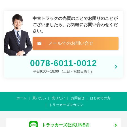
中古トラックの売買のことでお困りのことが
ございましたら、
お気軽にお問い合わせくだ
さい。
メールでのお問い合せ
mail
0078-6011-0012
平日9:00～18:00 （土日・祝祭日除く）
ホーム
買いたい
売りたい
お問合せ
はじめての方
トラッカーズマガジン
トラッカーズ公式LINE@