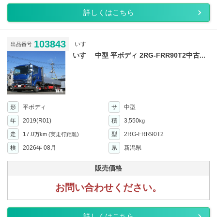
詳しくはこちら
103843
いすゞ
出品番号
いすゞ 中型 平ボディ 2RG-FRR90T2中古...
形
平ボディ
サ
中型
年
2019(R01)
積
3,550
kg
走
17.0
型
2RG-FRR90T2
万km
(実走行距離)
検
2026年 08月
県
新潟県
販売価格
お問い合わせください。
詳しくはこちら