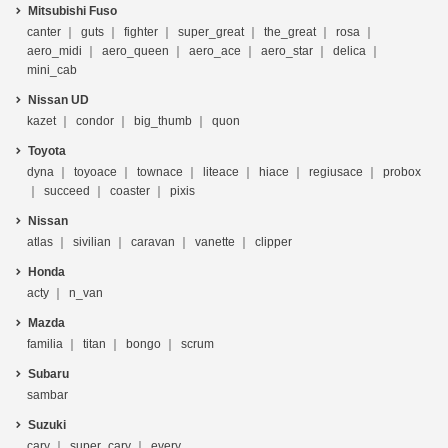
Mitsubishi Fuso
canter
guts
fighter
super_great
the_great
rosa
aero_midi
aero_queen
aero_ace
aero_star
delica
mini_cab
Nissan UD
kazet
condor
big_thumb
quon
Toyota
dyna
toyoace
townace
liteace
hiace
regiusace
probox
succeed
coaster
pixis
Nissan
atlas
sivilian
caravan
vanette
clipper
Honda
acty
n_van
Mazda
familia
titan
bongo
scrum
Subaru
sambar
Suzuki
cary
super_cary
every