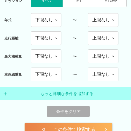
すべて
MT
MT以外
ミッション
〜
年式
〜
走行距離
〜
最大積載量
〜
車両総重量
もっと詳細な条件を追加する
条件をクリア
この条件で検索する
search