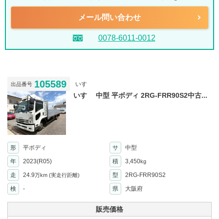
メール問い合わせ
0078-6011-0012
105589
いすゞ
出品番号
いすゞ 中型 平ボディ 2RG-FRR90S2中古...
形
平ボディ
サ
中型
年
2023(R05)
積
3,450
kg
走
24.9
型
2RG-FRR90S2
万km
(実走行距離)
検
-
県
大阪府
販売価格