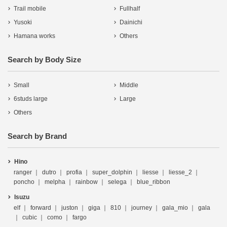
Trail mobile
Fullhalf
Yusoki
Dainichi
Hamana works
Others
Search by Body Size
Small
Middle
6studs large
Large
Others
Search by Brand
Hino
ranger
dutro
profia
super_dolphin
liesse
liesse_2
poncho
melpha
rainbow
selega
blue_ribbon
Isuzu
elf
forward
juston
giga
810
journey
gala_mio
gala
cubic
como
fargo