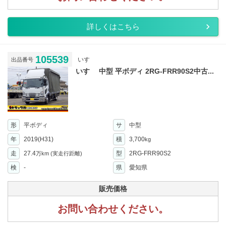
詳しくはこちら
105539
いすゞ
出品番号
いすゞ 中型 平ボディ 2RG-FRR90S2中古...
形
平ボディ
サ
中型
年
2019(H31)
積
3,700
kg
走
27.4
型
2RG-FRR90S2
万km
(実走行距離)
検
-
県
愛知県
販売価格
お問い合わせください。