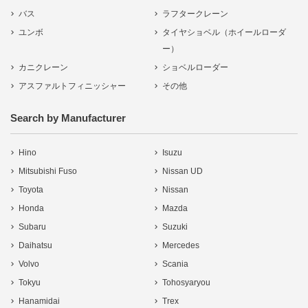
バス
ラフタークレーン
ユンボ
タイヤショベル（ホイールローダ
ー）
カニクレーン
ショベルローダー
アスファルトフィニッシャー
その他
Search by Manufacturer
Hino
Isuzu
Mitsubishi Fuso
Nissan UD
Toyota
Nissan
Honda
Mazda
Subaru
Suzuki
Daihatsu
Mercedes
Volvo
Scania
Tokyu
Tohosyaryou
Hanamidai
Trex