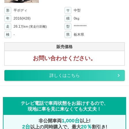
形
平ボディ
サ
中型
年
2016(H28)
積
0
kg
走
26.1
型
*********
万km
(実走行距離)
検
-
県
栃木県
販売価格
お問い合わせください。
詳しくはこちら
テレビ電話で車両状態をお届けするので、
現地に車を見に来なくても大丈夫！
1,000台
非公開車両
以上!
2台
20％
以上の同時購入で、最大
割引き!