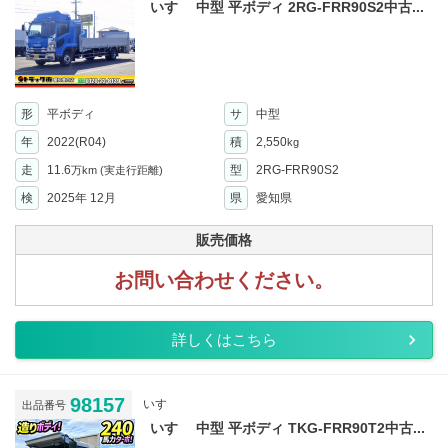
いすゞ 中型 平ボディ 2RG-FRR90S2中古...
形
平ボディ
サ
中型
年
2022(R04)
積
2,550
kg
走
11.6
型
2RG-FRR90S2
万km
(実走行距離)
検
2025年 12月
県
愛知県
販売価格
お問い合わせください。
詳しくはこちら
98157
いすゞ
出品番号
いすゞ 中型 平ボディ TKG-FRR90T2中古...