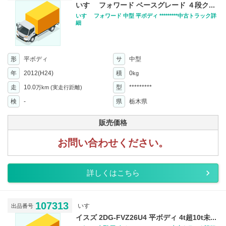
いすゞ フォワード ベースグレード ４段ク...
いすゞ フォワード 中型 平ボディ *********中古トラック詳
細
形
平ボディ
サ
中型
年
2012(H24)
積
0
kg
走
10.0
型
*********
万km
(実走行距離)
検
-
県
栃木県
販売価格
お問い合わせください。
詳しくはこちら
107313
いすゞ
出品番号
イスズ 2DG-FVZ26U4 平ボディ 4t超10t未...