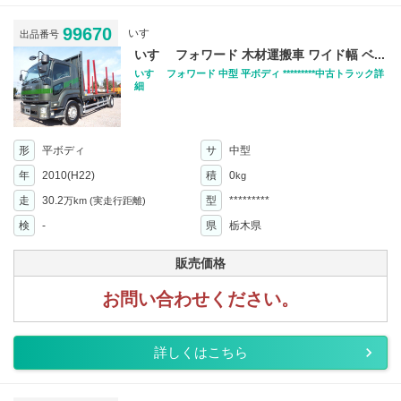
99670
いすゞ
出品番号
いすゞ フォワード 木材運搬車 ワイド幅 ベ...
いすゞ フォワード 中型 平ボディ *********中古トラック詳
細
形
平ボディ
サ
中型
年
2010(H22)
積
0
kg
走
30.2
型
*********
万km
(実走行距離)
検
-
県
栃木県
販売価格
お問い合わせください。
詳しくはこちら