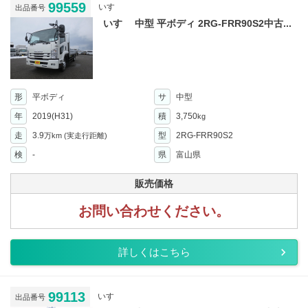
99559
いすゞ
出品番号
いすゞ 中型 平ボディ 2RG-FRR90S2中古...
形
平ボディ
サ
中型
年
2019(H31)
積
3,750
kg
走
3.9
型
2RG-FRR90S2
万km
(実走行距離)
検
-
県
富山県
販売価格
お問い合わせください。
詳しくはこちら
99113
いすゞ
出品番号