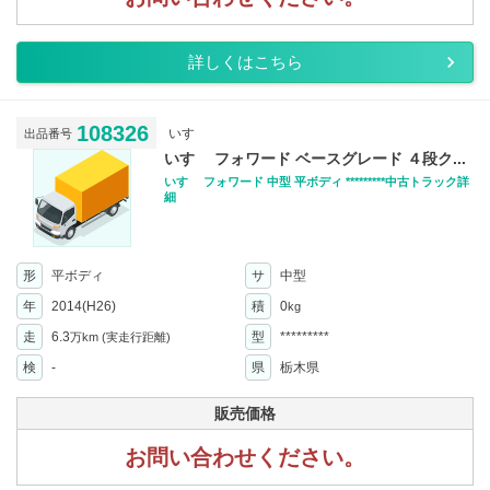
詳しくはこちら
108326
いすゞ
出品番号
いすゞ フォワード ベースグレード ４段ク...
いすゞ フォワード 中型 平ボディ *********中古トラック詳
細
形
平ボディ
サ
中型
年
2014(H26)
積
0
kg
走
6.3
型
*********
万km
(実走行距離)
検
-
県
栃木県
販売価格
お問い合わせください。