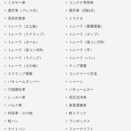
ミキサー車
コンテナ専用車
塵芥車（プレス式）
塵芥車（回転式）
高所作業車
トラクタ
トレーラ（まな板）
トレーラ（重機運搬）
トレーラ（スクラップ）
トレーラ（ダンプ）
トレーラ（ポール）
トレーラ（海コン20ft）
トレーラ（海コン40ft）
トレーラ（平）
トレーラ（ウイング）
トレーラ（バン）
トレーラ（その他）
チップ運搬
スクラップ運搬
コンクリート圧送
バキュームダンパー
シャーシ
穴掘建柱車
バキュームカー
レッカー車
高圧洗浄車
バルク車
家畜運搬車
特装車・その他
軽トラック
軽バン
ワンボックス
ライトバン
フォークリフト