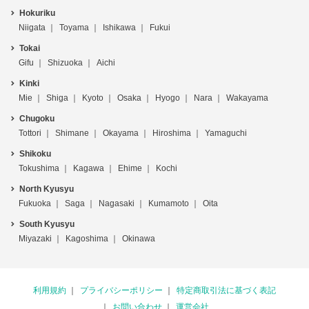
Hokuriku
Niigata
Toyama
Ishikawa
Fukui
Tokai
Gifu
Shizuoka
Aichi
Kinki
Mie
Shiga
Kyoto
Osaka
Hyogo
Nara
Wakayama
Chugoku
Tottori
Shimane
Okayama
Hiroshima
Yamaguchi
Shikoku
Tokushima
Kagawa
Ehime
Kochi
North Kyusyu
Fukuoka
Saga
Nagasaki
Kumamoto
Oita
South Kyusyu
Miyazaki
Kagoshima
Okinawa
利用規約
プライバシーポリシー
特定商取引法に基づく表記
お問い合わせ
運営会社