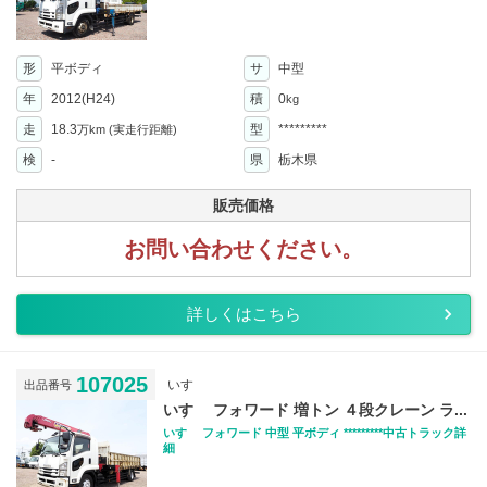
形
平ボディ
サ
中型
年
2012(H24)
積
0
kg
走
18.3
型
*********
万km
(実走行距離)
検
-
県
栃木県
販売価格
お問い合わせください。
詳しくはこちら
107025
いすゞ
出品番号
いすゞ フォワード 増トン ４段クレーン ラ...
いすゞ フォワード 中型 平ボディ *********中古トラック詳
細