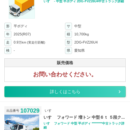
いすゞ - 中型 平ボディ 2DG-FVZ26U4中古トラック詳細
形
平ボディ
サ
中型
年
2025(R07)
積
10,700
kg
走
0.9
型
2DG-FVZ26U4
万km
(実走行距離)
検
-
県
愛知県
販売価格
お問い合わせください。
詳しくはこちら
107029
いすゞ
出品番号
いすゞ フォワード 増トン 中型６ｔ ５段ク...
いすゞ フォワード 中型 平ボディ *********中古トラック詳
細