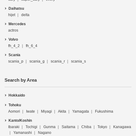
Daihatsu
hijet
delta
Mercedes
actros
Volvo
fh_4_2
fh_6_4
Scania
scania_p
scania_g
scania_r
scania_s
Search by Area
Hokkaido
Tohoku
Aomori
Iwate
Miyagi
Akita
Yamagata
Fukushima
Kanto/Koshin
Ibaraki
Tochigi
Gunma
Saitama
Chiba
Tokyo
Kanagawa
Yamanashi
Nagano