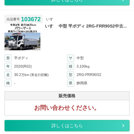
103672
いすゞ
出品番号
いすゞ 中型 平ボディ 2RG-FRR90S2中古...
形
平ボディ
サ
中型
年
2020(R02)
積
3,100
kg
走
30.2
型
2RG-FRR90S2
万km
(実走行距離)
検
-
県
静岡県
販売価格
お問い合わせください。
詳しくはこちら