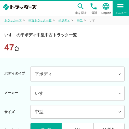
phone
language
menu
車を探す
電話
English
メニュー
トラッカーズ
中古トラック一覧
平ボディ
中型
いすゞ
いすゞの平ボディ中型中古トラック一覧
47
台
ボディタイプ
平ボディ
メーカー
いすゞ
サイズ