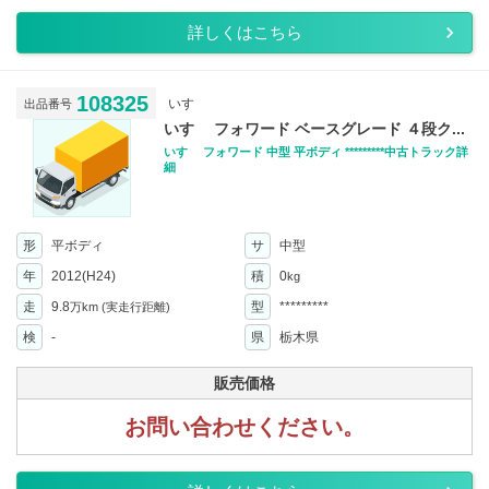
詳しくはこちら
108325
いすゞ
出品番号
いすゞ フォワード ベースグレード ４段ク...
いすゞ フォワード 中型 平ボディ *********中古トラック詳
細
形
平ボディ
サ
中型
年
2012(H24)
積
0
kg
走
9.8
型
*********
万km
(実走行距離)
検
-
県
栃木県
販売価格
お問い合わせください。