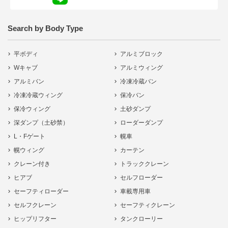
Search by Body Type
平ボディ
アルミブロック
Wキャブ
アルミウィング
アルミバン
冷凍冷蔵バン
冷凍冷蔵ウィング
保冷バン
保冷ウィング
土砂ダンプ
深ダンプ（土砂禁）
ローダーダンプ
L・Fゲート
幌車
幌ウィング
カーテン
クレーン付き
トラッククレーン
ヒアブ
セルフローダー
セーフティローダー
車載専用車
セルフクレーン
セーフティクレーン
ヒップリフター
タンクローリー