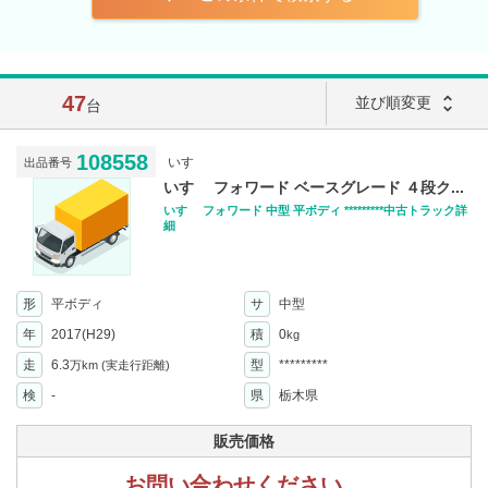
47
unfold_more
並び順変更
台
108558
いすゞ
出品番号
いすゞ フォワード ベースグレード ４段ク...
いすゞ フォワード 中型 平ボディ *********中古トラック詳
細
形
平ボディ
サ
中型
年
2017(H29)
積
0
kg
走
6.3
型
*********
万km
(実走行距離)
検
-
県
栃木県
販売価格
お問い合わせください。