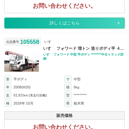
お問い合わせください。
詳しくはこちら
105558
いすゞ
出品番号
いすゞ フォワード 増トン 造りボディ平 ４...
いすゞ フォワード 中型 平ボディ *********中古トラック詳
細
形
平ボディ
サ
中型
年
2008(H20)
積
0
kg
走
61.8
型
*********
万km
(実走行距離)
検
2026年 10月
県
栃木県
販売価格
お問い合わせください。