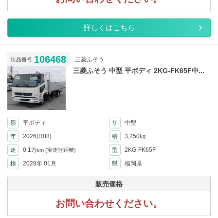
詳しくはこちら
106468
三菱ふそう
出品番号
三菱ふそう 中型 平ボディ 2KG-FK65F中...
形
平ボディ
サ
中型
年
2026(R08)
積
3,250
kg
走
0.1
型
2KG-FK65F
万km
(実走行距離)
検
2028年 01月
県
福岡県
販売価格
お問い合わせください。