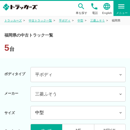
phone
language
menu
車を探す
電話
English
メニュー
トラッカーズ
中古トラック一覧
平ボディ
中型
三菱ふそう
福岡県
福岡県の中古トラック一覧
5
台
ボディタイプ
平ボディ
メーカー
三菱ふそう
サイズ