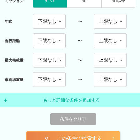
すべて
MT
MT以外
ミッション
〜
年式
〜
走行距離
〜
最大積載量
〜
車両総重量
もっと詳細な条件を追加する
条件をクリア
この条件で検索する
search