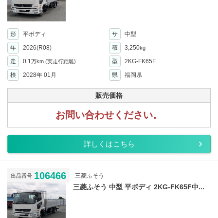
形
平ボディ
サ
中型
年
2026(R08)
積
3,250
kg
走
0.1
型
2KG-FK65F
万km
(実走行距離)
検
2028年 01月
県
福岡県
販売価格
お問い合わせください。
詳しくはこちら
106466
三菱ふそう
出品番号
三菱ふそう 中型 平ボディ 2KG-FK65F中...