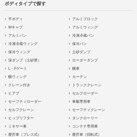
ボディタイプで探す
平ボディ
アルミブロック
Wキャブ
アルミウィング
アルミバン
冷凍冷蔵バン
冷凍冷蔵ウィング
保冷バン
保冷ウィング
土砂ダンプ
深ダンプ（土砂禁）
ローダーダンプ
L・Fゲート
幌車
幌ウィング
カーテン
クレーン付き
トラッククレーン
ヒアブ
セルフローダー
セーフティローダー
車載専用車
セルフクレーン
セーフティクレーン
ヒップリフター
タンクローリー
ミキサー車
コンテナ専用車
塵芥車（プレス式）
塵芥車（回転式）