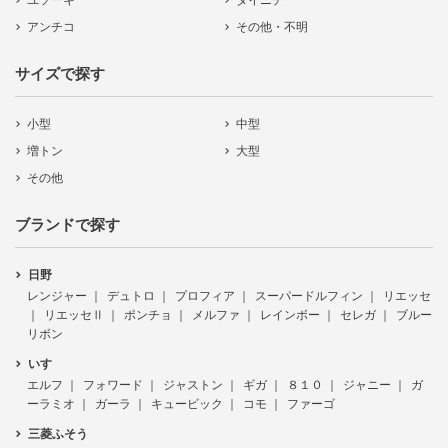
ユソーキ
ダイニチ
アンチコ
その他・不明
サイズで探す
小型
中型
増トン
大型
その他
ブランドで探す
日野
レンジャー
デュトロ
プロフィア
スーパードルフィン
リエッセ
リエッセⅡ
ポンチョ
メルファ
レインボー
セレガ
ブルー
リボン
いすゞ
エルフ
フォワード
ジャストン
ギガ
８１０
ジャニー
ガ
ーラミオ
ガーラ
キュービック
コモ
ファーゴ
三菱ふそう