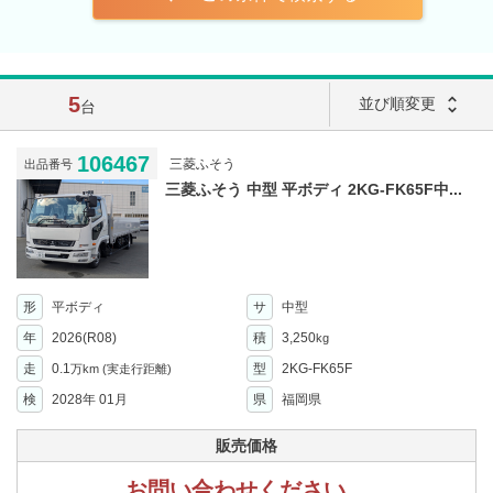
5
unfold_more
並び順変更
台
106467
三菱ふそう
出品番号
三菱ふそう 中型 平ボディ 2KG-FK65F中...
形
平ボディ
サ
中型
年
2026(R08)
積
3,250
kg
走
0.1
型
2KG-FK65F
万km
(実走行距離)
検
2028年 01月
県
福岡県
販売価格
お問い合わせください。