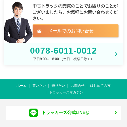
中古トラックの売買のことでお困りのことが
ございましたら、
お気軽にお問い合わせくだ
さい。
メールでのお問い合せ
mail
0078-6011-0012
平日9:00～18:00 （土日・祝祭日除く）
ホーム
買いたい
売りたい
お問合せ
はじめての方
トラッカーズマガジン
トラッカーズ公式LINE@