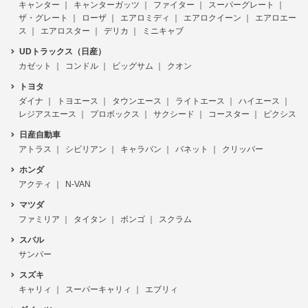
キャンター
キャンターガッツ
ファイター
スーパーグレート
ザ・グレート
ローザ
エアロミディ
エアロクイーン
エアロエー
ス
エアロスター
デリカ
ミニキャブ
UDトラックス（日産）
カゼット
コンドル
ビッグサム
クオン
トヨタ
ダイナ
トヨエース
タウンエース
ライトエース
ハイエース
レジアスエース
プロボックス
サクシード
コースター
ピクシス
日産自動車
アトラス
シビリアン
キャラバン
バネット
クリッパー
ホンダ
アクティ
N-VAN
マツダ
ファミリア
タイタン
ボンゴ
スクラム
スバル
サンバー
スズキ
キャリィ
スーパーキャリィ
エブリィ