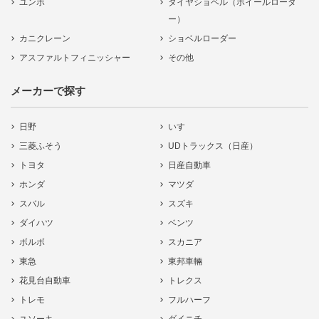
ユンボ
タイヤショベル（ホイールローダ
ー）
カニクレーン
ショベルローダー
アスファルトフィニッシャー
その他
メーカーで探す
日野
いすゞ
三菱ふそう
UDトラックス（日産）
トヨタ
日産自動車
ホンダ
マツダ
スバル
スズキ
ダイハツ
ベンツ
ボルボ
スカニア
東急
東邦車輛
花見台自動車
トレクス
トレモ
フルハーフ