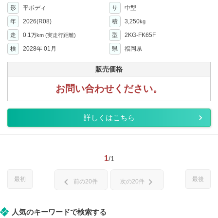
形
平ボディ
サ
中型
年
2026(R08)
積
3,250
kg
走
0.1
型
2KG-FK65F
万km
(実走行距離)
検
2028年 01月
県
福岡県
販売価格
お問い合わせください。
詳しくはこちら
1
/1
最初
最後
chevron_left
chevron_right
前の20件
次の20件
人気のキーワードで検索する