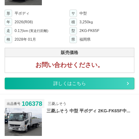
形
平ボディ
サ
中型
年
2026(R08)
積
3,250
kg
走
0.1
型
2KG-FK65F
万km
(実走行距離)
検
2028年 01月
県
福岡県
販売価格
お問い合わせください。
詳しくはこちら
106378
三菱ふそう
出品番号
三菱ふそう 中型 平ボディ 2KG-FK65F中...