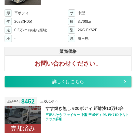
形
平ボディ
サ
中型
年
2023(R05)
積
3,700
kg
走
0.2
型
2KG-FK62F
万km
(実走行距離)
検
-
県
埼玉県
販売価格
お問い合わせください。
詳しくはこちら
8452
三菱ふそう
出品番号
すす焼き無し 620ボディ 距離浅13万ｷﾛ台
三菱ふそう ファイター 中型 平ボディ PA-FK71D中古ト
ラック詳細
売却済み