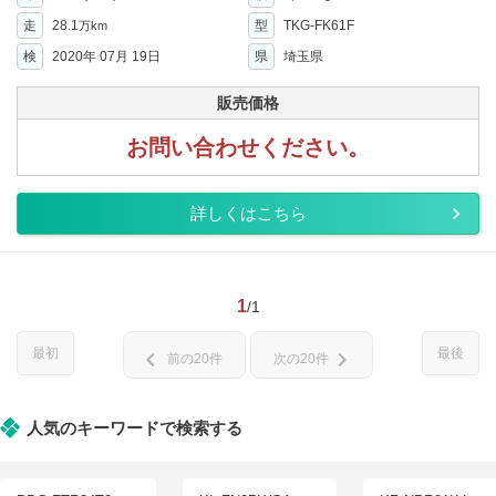
走
28.1
型
TKG-FK61F
万km
検
2020年 07月 19日
県
埼玉県
販売価格
お問い合わせください。
詳しくはこちら
1
/1
最初
最後
chevron_left
chevron_right
前の20件
次の20件
人気のキーワードで検索する