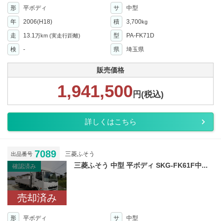
形
平ボディ
サ
中型
年
2006(H18)
積
3,700
kg
走
13.1
型
PA-FK71D
万km
(実走行距離)
検
-
県
埼玉県
販売価格
1,941,500
円(税込)
詳しくはこちら
7089
三菱ふそう
出品番号
三菱ふそう 中型 平ボディ SKG-FK61F中...
確認済み
売却済み
形
平ボディ
サ
中型