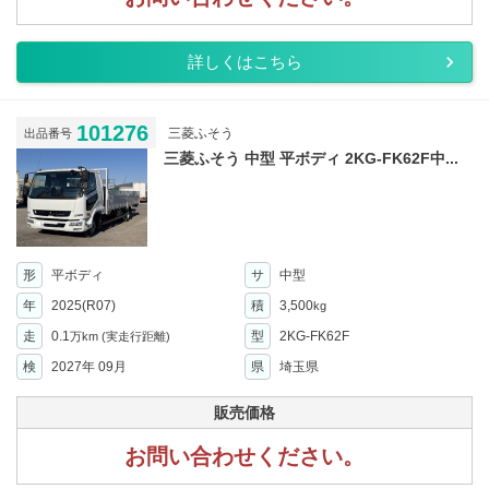
詳しくはこちら
101276
三菱ふそう
出品番号
三菱ふそう 中型 平ボディ 2KG-FK62F中...
形
平ボディ
サ
中型
年
2025(R07)
積
3,500
kg
走
0.1
型
2KG-FK62F
万km
(実走行距離)
検
2027年 09月
県
埼玉県
販売価格
お問い合わせください。