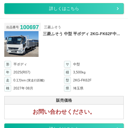
詳しくはこちら
100697
三菱ふそう
出品番号
三菱ふそう 中型 平ボディ 2KG-FK62F中...
形
平ボディ
サ
中型
年
2025(R07)
積
3,500
kg
走
0.1
型
2KG-FK62F
万km
(実走行距離)
検
2027年 08月
県
埼玉県
販売価格
お問い合わせください。