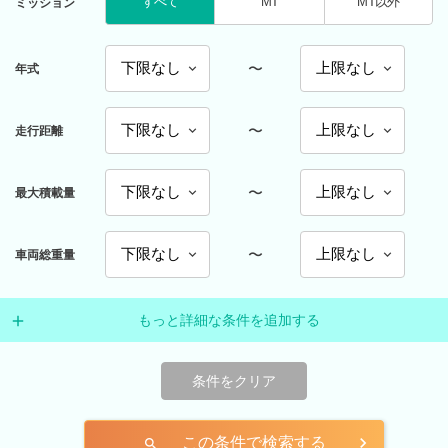
すべて
MT
MT以外
ミッション
〜
年式
〜
走行距離
〜
最大積載量
〜
車両総重量
もっと詳細な条件を追加する
条件をクリア
この条件で検索する
search