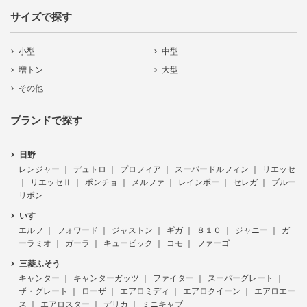
サイズで探す
小型
中型
増トン
大型
その他
ブランドで探す
日野
レンジャー
デュトロ
プロフィア
スーパードルフィン
リエッセ
リエッセⅡ
ポンチョ
メルファ
レインボー
セレガ
ブルー
リボン
いすゞ
エルフ
フォワード
ジャストン
ギガ
８１０
ジャニー
ガ
ーラミオ
ガーラ
キュービック
コモ
ファーゴ
三菱ふそう
キャンター
キャンターガッツ
ファイター
スーパーグレート
ザ・グレート
ローザ
エアロミディ
エアロクイーン
エアロエー
ス
エアロスター
デリカ
ミニキャブ