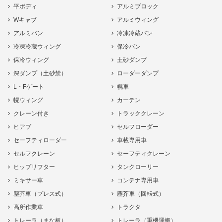
平ボディ
アルミブロック
Wキャブ
アルミウィング
アルミバン
冷凍冷蔵バン
冷凍冷蔵ウィング
保冷バン
保冷ウィング
土砂ダンプ
深ダンプ（土砂禁）
ローダーダンプ
L・Fゲート
幌車
幌ウィング
カーテン
クレーン付き
トラッククレーン
ヒアブ
セルフローダー
セーフティローダー
車載専用車
セルフクレーン
セーフティクレーン
ヒップリフター
タンクローリー
ミキサー車
コンテナ専用車
塵芥車（プレス式）
塵芥車（回転式）
高所作業車
トラクタ
トレーラ（まな板）
トレーラ（重機運搬）