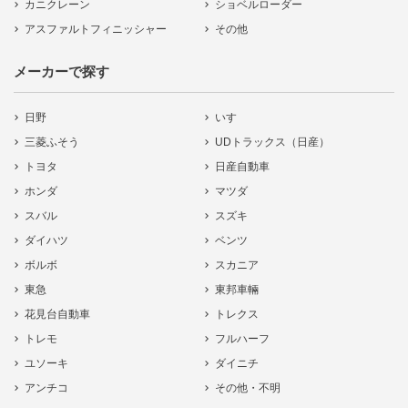
カニクレーン
ショベルローダー
アスファルトフィニッシャー
その他
メーカーで探す
日野
いすゞ
三菱ふそう
UDトラックス（日産）
トヨタ
日産自動車
ホンダ
マツダ
スバル
スズキ
ダイハツ
ベンツ
ボルボ
スカニア
東急
東邦車輛
花見台自動車
トレクス
トレモ
フルハーフ
ユソーキ
ダイニチ
アンチコ
その他・不明