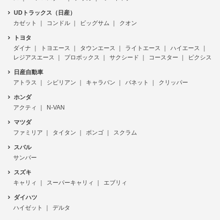
UDトラックス（日産）
カゼット
コンドル
ビッグサム
クオン
トヨタ
ダイナ
トヨエース
タウンエース
ライトエース
ハイエース
レジアスエース
プロボックス
サクシード
コースター
ピクシス
日産自動車
アトラス
シビリアン
キャラバン
バネット
クリッパー
ホンダ
アクティ
N-VAN
マツダ
ファミリア
タイタン
ボンゴ
スクラム
スバル
サンバー
スズキ
キャリィ
スーパーキャリィ
エブリィ
ダイハツ
ハイゼット
デルタ