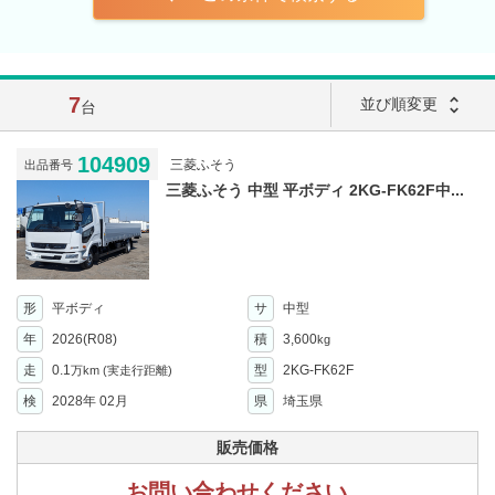
7
unfold_more
並び順変更
台
104909
三菱ふそう
出品番号
三菱ふそう 中型 平ボディ 2KG-FK62F中...
形
平ボディ
サ
中型
年
2026(R08)
積
3,600
kg
走
0.1
型
2KG-FK62F
万km
(実走行距離)
検
2028年 02月
県
埼玉県
販売価格
お問い合わせください。