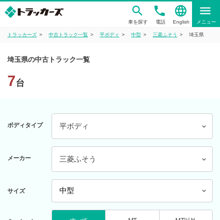
phone
language
menu
車を探す
電話
English
メニュー
トラッカーズ
中古トラック一覧
平ボディ
中型
三菱ふそう
埼玉県
埼玉県の中古トラック一覧
7
台
ボディタイプ
平ボディ
メーカー
三菱ふそう
サイズ