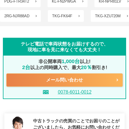
PDG-FTR34T2
KL-FN2PWGA
KR-NPR81LV
2RG-NJR88AD
TKG-FK64F
TKG-XZU720M
テレビ電話で車両状態をお届けするので、
現地に車を見に来なくても大丈夫！
1,000台
非公開車両
以上!
2台
20％
以上の同時購入で、最大
割引き!
メール問い合わせ
0078-6011-0012
中古トラックの売買のことでお困りのことが
ございましたら、
お気軽にお問い合わせくだ