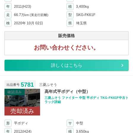
年
2011(H23)
積
3,400
kg
走
66.7
型
SKG-FK61F
万km
(実走行距離)
検
2020年 10月 02日
県
埼玉県
販売価格
お問い合わせください。
詳しくはこちら
5781
三菱ふそう
出品番号
高年式平ボディ（中型）
確認済み
三菱ふそう ファイター 中型 平ボディ TKG-FK61F中古ト
ラック詳細
売却済み
形
平ボディ
サ
中型
年
2012(H24)
積
3,650
kg