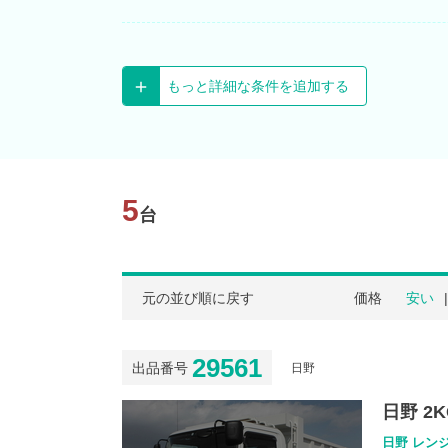
もっと詳細な条件を追加する
5
台
元の並び順に戻す
価格
安い
29561
出品番号
日野
日野 2K
日野 レンジ