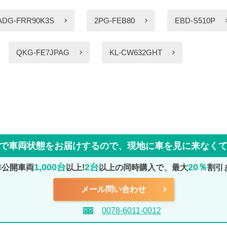
ADG-FRR90K3S
2PG-FEB80
EBD-S510P
QKG-FE7JPAG
KL-CW632GHT
で車両状態をお届けするので、
現地に車を見に来なく
1,000台
2台
20％
非公開車両
以上!
以上の同時購入で、最大
割引
メール問い合わせ
0078-6011-0012