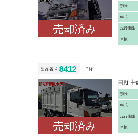
形
状
年
式
売却済み
走
行距離
車
検
8412
出品番号
日野
日野 中
形
状
年
式
走
行距離
売却済み
車
検