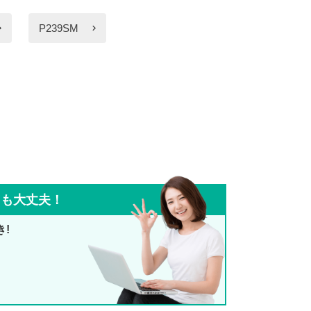
P239SM
ても大丈夫！
き!