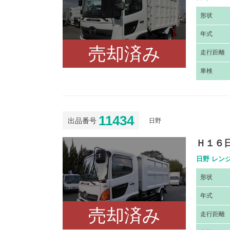
形
状
年
式
売却済み
走
行距離
車
検
11434
出品番号
日野
Ｈ１６
日野 レンジ
形
状
年
式
売却済み
走
行距離