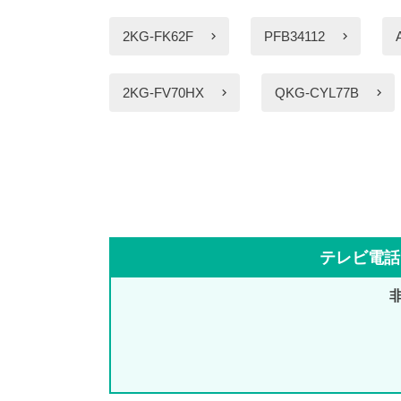
2KG-FK62F
PFB34112
2KG-FV70HX
QKG-CYL77B
テレビ電話