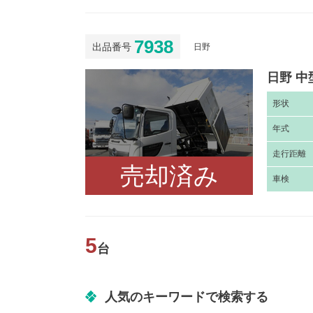
7938
出品番号
日野
日野 中
形
状
年
式
走
行距離
売却済み
車
検
5
台
人気のキーワードで検索する