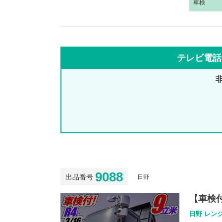
車
検
テレビ電話
9088
出品番号
日野
【車検付
日野 レンジ