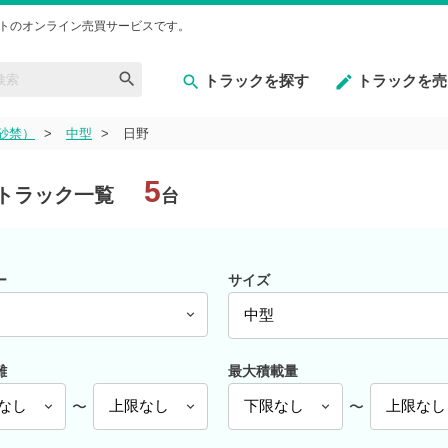
トのオンライン売買サービスです。
トラックを探す
トラックを売
砂禁）
中型
日野
5
トラック一覧
台
ー
サイズ
離
最大積載量
〜
〜