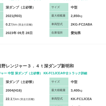
深ダンプ（土砂禁）
中型
サ
イズ
2021(R03)
2,850
最大
積
載量
kg
0.2
2KG-FC2ABA
車両
型
式
万km
(実走行距離)
2023年 09月 28日
愛知県
在庫場所
日野レンジャー３．４ｔ深ダンプ新明和
ャー 中型 深ダンプ（土砂禁） KK-FC1JCEA中古トラック詳細
深ダンプ（土砂禁）
中型
サ
イズ
2004(H16)
3,400
最大
積
載量
kg
22.1
KK-FC1JCEA
車両
型
式
万km
(実走行距離)