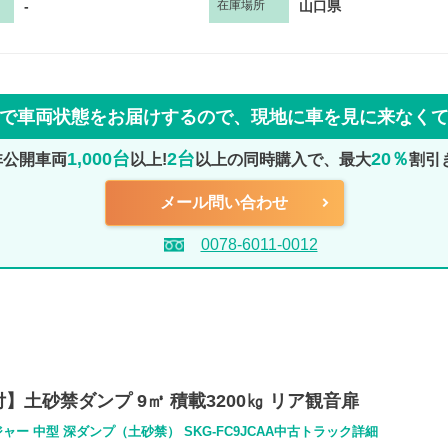
-
山口県
在庫場所
で車両状態をお届けするので、
現地に車を見に来なく
1,000台
2台
20％
非公開車両
以上!
以上の同時購入で、最大
割引
メール問い合わせ
0078-6011-0012
】土砂禁ダンプ 9㎥ 積載3200㎏ リア観音扉
ャー 中型 深ダンプ（土砂禁） SKG-FC9JCAA中古トラック詳細