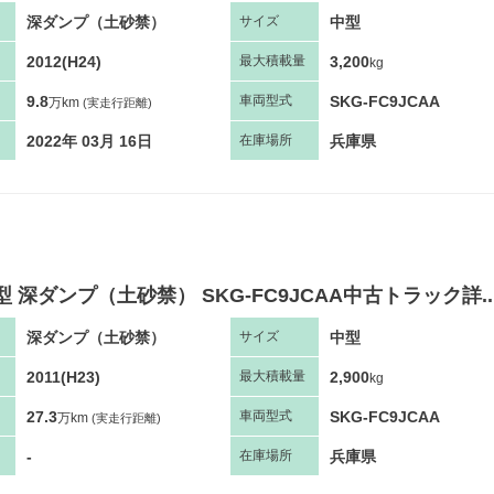
深ダンプ（土砂禁）
中型
サ
イズ
2012(H24)
3,200
最大
積
載量
kg
9.8
SKG-FC9JCAA
車両
型
式
万km
(実走行距離)
2022年 03月 16日
兵庫県
在庫場所
型 深ダンプ（土砂禁） SKG-FC9JCAA中古トラック詳..
深ダンプ（土砂禁）
中型
サ
イズ
2011(H23)
2,900
最大
積
載量
kg
27.3
SKG-FC9JCAA
車両
型
式
万km
(実走行距離)
-
兵庫県
在庫場所