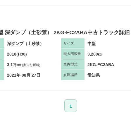
型 深ダンプ（土砂禁） 2KG-FC2ABA中古トラック詳細
深ダンプ（土砂禁）
中型
サ
イズ
2018(H30)
3,200
最大
積
載量
kg
3.1
2KG-FC2ABA
車両
型
式
万km
(実走行距離)
2021年 08月 27日
愛知県
在庫場所
1