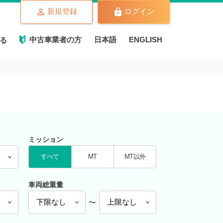
新規登録
ログイン
中古車業者の方
日本語
ENGLISH
る
ミッション
すべて
MT
MT以外
車両総重量
〜