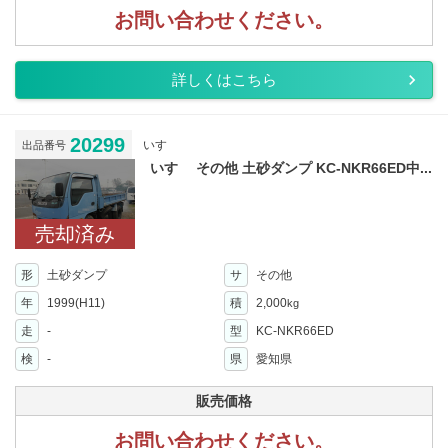
お問い合わせください。
詳しくはこちら
20299
いすゞ
出品番号
いすゞ その他 土砂ダンプ KC-NKR66ED中...
売却済み
形
土砂ダンプ
サ
その他
年
1999(H11)
積
2,000
kg
走
-
型
KC-NKR66ED
検
-
県
愛知県
販売価格
お問い合わせください。