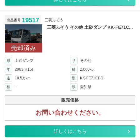
19517
三菱ふそう
出品番号
三菱ふそう その他 土砂ダンプ KK-FE71C...
売却済み
形
土砂ダンプ
サ
その他
年
2003(H15)
積
2,000
kg
走
18.5
型
KK-FE71CBD
万km
検
-
県
愛知県
販売価格
お問い合わせください。
詳しくはこちら