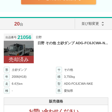
20
unfold_more
並び順変更
台
21056
日野
出品番号
日野 その他 土砂ダンプ ADG-FC6JCWA-N...
売却済み
形
土砂ダンプ
サ
その他
年
2006(H18)
積
3,750
kg
走
6.4
型
ADG-FC6JCWA-NKE
万km
検
-
県
愛知県
販売価格
お問い合わせください。