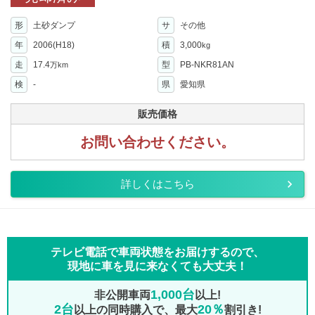
形
土砂ダンプ
サ
その他
年
2006(H18)
積
3,000
kg
走
17.4
型
PB-NKR81AN
万km
検
-
県
愛知県
販売価格
お問い合わせください。
詳しくはこちら
テレビ電話で車両状態をお届けするので、
現地に車を見に来なくても大丈夫！
1,000台
非公開車両
以上!
2台
20％
以上の同時購入で、最大
割引き!