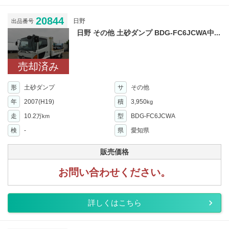
20844
日野
出品番号
日野 その他 土砂ダンプ BDG-FC6JCWA中...
売却済み
形
土砂ダンプ
サ
その他
年
2007(H19)
積
3,950
kg
走
10.2
型
BDG-FC6JCWA
万km
検
-
県
愛知県
販売価格
お問い合わせください。
詳しくはこちら