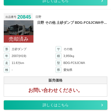
詳しくはこちら
20845
日野
出品番号
日野 その他 土砂ダンプ BDG-FC6JCWA中...
売却済み
形
土砂ダンプ
サ
その他
年
2007(H19)
積
3,950
kg
走
11.6
型
BDG-FC6JCWA
万km
検
-
県
愛知県
販売価格
お問い合わせください。
詳しくはこちら