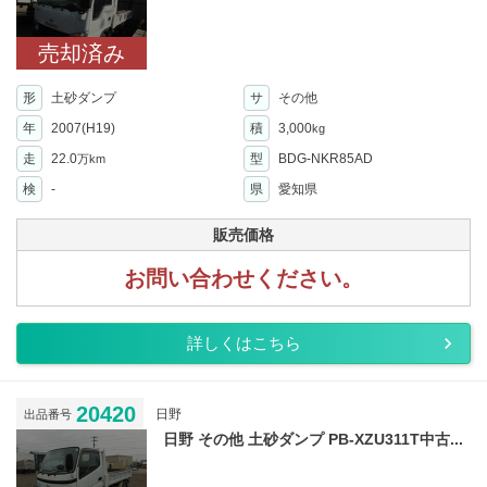
売却済み
形
土砂ダンプ
サ
その他
年
2007(H19)
積
3,000
kg
走
22.0
型
BDG-NKR85AD
万km
検
-
県
愛知県
販売価格
お問い合わせください。
詳しくはこちら
20420
日野
出品番号
日野 その他 土砂ダンプ PB-XZU311T中古...