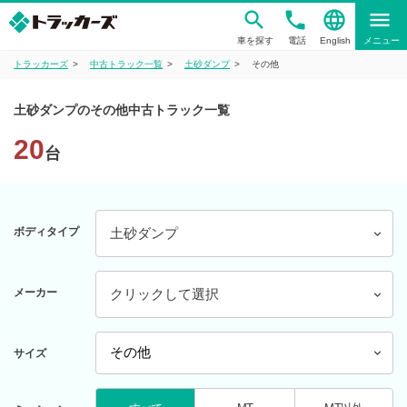
phone
language
menu
車を探す
電話
English
メニュー
トラッカーズ
中古トラック一覧
土砂ダンプ
その他
土砂ダンプのその他中古トラック一覧
20
台
ボディタイプ
土砂ダンプ
メーカー
クリックして選択
サイズ