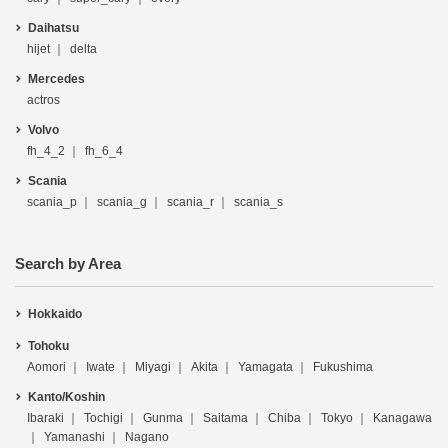
Daihatsu
hijet
delta
Mercedes
actros
Volvo
fh_4_2
fh_6_4
Scania
scania_p
scania_g
scania_r
scania_s
Search by Area
Hokkaido
Tohoku
Aomori
Iwate
Miyagi
Akita
Yamagata
Fukushima
Kanto/Koshin
Ibaraki
Tochigi
Gunma
Saitama
Chiba
Tokyo
Kanagawa
Yamanashi
Nagano