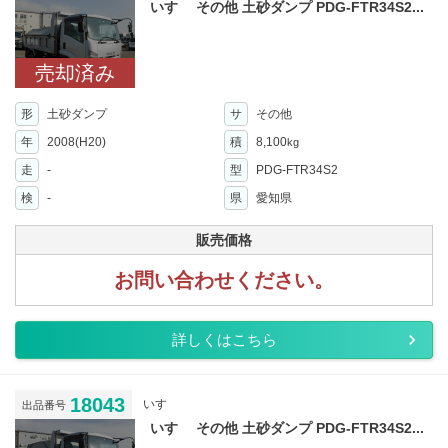
いすゞ その他 土砂ダンプ PDG-FTR34S2...
売却済み
形
土砂ダンプ
サ
その他
年
2008(H20)
積
8,100
kg
走
-
型
PDG-FTR34S2
検
-
県
愛知県
販売価格
お問い合わせください。
詳しくはこちら
18043
いすゞ
出品番号
いすゞ その他 土砂ダンプ PDG-FTR34S2...