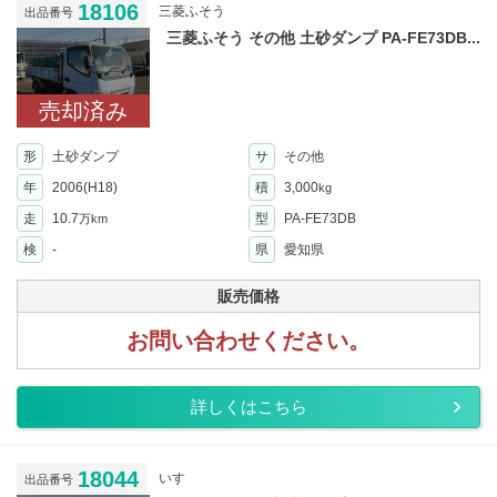
18106
三菱ふそう
出品番号
三菱ふそう その他 土砂ダンプ PA-FE73DB...
売却済み
形
土砂ダンプ
サ
その他
年
2006(H18)
積
3,000
kg
走
10.7
型
PA-FE73DB
万km
検
-
県
愛知県
販売価格
お問い合わせください。
詳しくはこちら
18044
いすゞ
出品番号