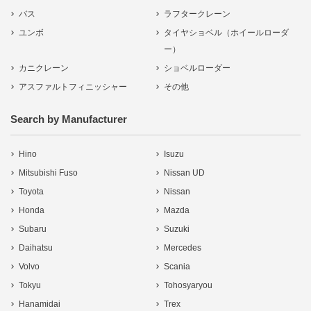
バス
ラフタークレーン
ユンボ
タイヤショベル（ホイールローダ
ー）
カニクレーン
ショベルローダー
アスファルトフィニッシャー
その他
Search by Manufacturer
Hino
Isuzu
Mitsubishi Fuso
Nissan UD
Toyota
Nissan
Honda
Mazda
Subaru
Suzuki
Daihatsu
Mercedes
Volvo
Scania
Tokyu
Tohosyaryou
Hanamidai
Trex