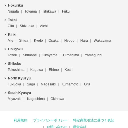
Hokuriku
Niigata
Toyama
Ishikawa
Fukui
Tokai
Gifu
Shizuoka
Aichi
Kinki
Mie
Shiga
Kyoto
Osaka
Hyogo
Nara
Wakayama
Chugoku
Tottori
Shimane
Okayama
Hiroshima
Yamaguchi
Shikoku
Tokushima
Kagawa
Ehime
Kochi
North Kyusyu
Fukuoka
Saga
Nagasaki
Kumamoto
Oita
South Kyusyu
Miyazaki
Kagoshima
Okinawa
利用規約
プライバシーポリシー
特定商取引法に基づく表記
お問い合わせ
運営会社