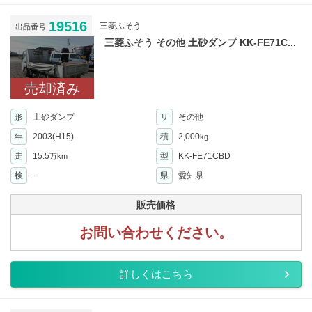
19516
三菱ふそう
出品番号
三菱ふそう その他 土砂ダンプ KK-FE71C...
売却済み
形
土砂ダンプ
サ
その他
年
2003(H15)
積
2,000
kg
走
15.5
型
KK-FE71CBD
万km
検
-
県
愛知県
販売価格
お問い合わせください。
詳しくはこちら