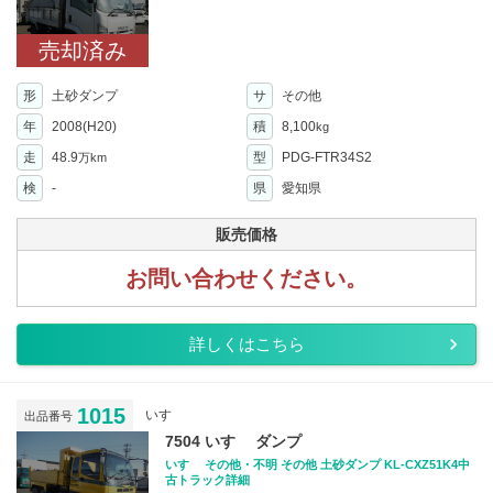
売却済み
形
土砂ダンプ
サ
その他
年
2008(H20)
積
8,100
kg
走
48.9
型
PDG-FTR34S2
万km
検
-
県
愛知県
販売価格
お問い合わせください。
詳しくはこちら
1015
いすゞ
出品番号
7504 いすゞ ダンプ
いすゞ その他・不明 その他 土砂ダンプ KL-CXZ51K4中
古トラック詳細