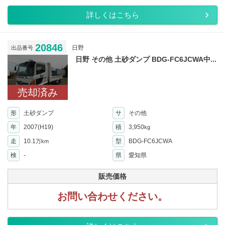
詳しくはこちら
20846
日野
出品番号
日野 その他 土砂ダンプ BDG-FC6JCWA中...
売却済み
形
土砂ダンプ
サ
その他
年
2007(H19)
積
3,950
kg
走
10.1
型
BDG-FC6JCWA
万km
検
-
県
愛知県
販売価格
お問い合わせください。