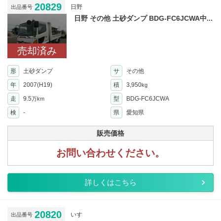
20829
日野
出品番号
日野 その他 土砂ダンプ BDG-FC6JCWA中...
売却済み
形
土砂ダンプ
サ
その他
年
2007(H19)
積
3,950
kg
走
9.5
型
BDG-FC6JCWA
万km
検
-
県
愛知県
販売価格
お問い合わせください。
詳しくはこちら
20820
いすゞ
出品番号