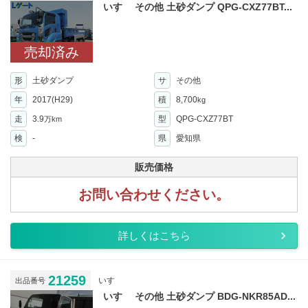
いすゞ その他 土砂ダンプ QPG-CXZ77BT...
売却済み
形
土砂ダンプ
サ
その他
年
2017(H29)
積
8,700
kg
走
3.9
型
QPG-CXZ77BT
万km
検
-
県
愛知県
販売価格
お問い合わせください。
詳しくはこちら
21259
いすゞ
出品番号
いすゞ その他 土砂ダンプ BDG-NKR85AD...