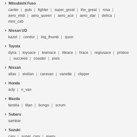
Mitsubishi Fuso
canter
guts
fighter
super_great
the_great
rosa
aero_midi
aero_queen
aero_ace
aero_star
delica
mini_cab
Nissan UD
kazet
condor
big_thumb
quon
Toyota
dyna
toyoace
townace
liteace
hiace
regiusace
probox
succeed
coaster
pixis
Nissan
atlas
sivilian
caravan
vanette
clipper
Honda
acty
n_van
Mazda
familia
titan
bongo
scrum
Subaru
sambar
Suzuki
cary
super_cary
every