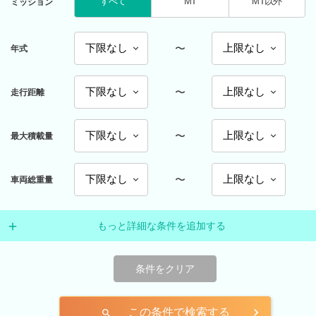
すべて
MT
MT以外
ミッション
〜
年式
〜
走行距離
〜
最大積載量
〜
車両総重量
もっと詳細な条件を追加する
条件をクリア
この条件で検索する
search