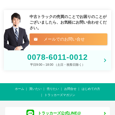
中古トラックの売買のことでお困りのことが
ございましたら、
お気軽にお問い合わせくだ
さい。
メールでのお問い合せ
mail
0078-6011-0012
平日9:00～18:00 （土日・祝祭日除く）
ホーム
買いたい
売りたい
お問合せ
はじめての方
トラッカーズマガジン
トラッカーズ公式LINE@