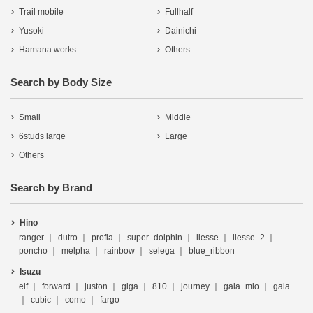
Trail mobile
Fullhalf
Yusoki
Dainichi
Hamana works
Others
Search by Body Size
Small
Middle
6studs large
Large
Others
Search by Brand
Hino
ranger
dutro
profia
super_dolphin
liesse
liesse_2
poncho
melpha
rainbow
selega
blue_ribbon
Isuzu
elf
forward
juston
giga
810
journey
gala_mio
gala
cubic
como
fargo