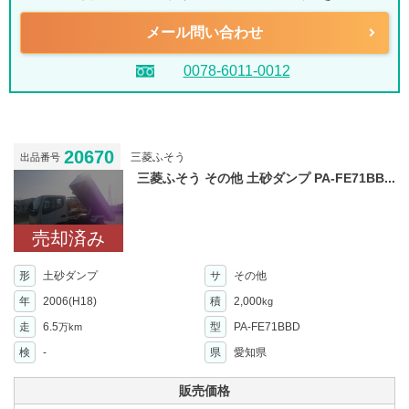
メール問い合わせ
0078-6011-0012
20670
三菱ふそう
出品番号
三菱ふそう その他 土砂ダンプ PA-FE71BB...
売却済み
形
土砂ダンプ
サ
その他
年
2006(H18)
積
2,000
kg
走
6.5
型
PA-FE71BBD
万km
検
-
県
愛知県
販売価格