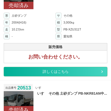
売却済み
形
土砂ダンプ
サ
その他
年
2004(H16)
積
3,000
kg
走
10.2
型
PB-XZU311T
万km
検
-
県
愛知県
販売価格
お問い合わせください。
詳しくはこちら
20513
いすゞ
出品番号
いすゞ その他 土砂ダンプ PB-NKR81AN中...
売却済み