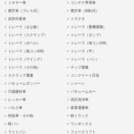
ミキサー車
コンテナ専用車
塵芥車（プレス式）
塵芥車（回転式）
高所作業車
トラクタ
トレーラ（まな板）
トレーラ（重機運搬）
トレーラ（スクラップ）
トレーラ（ダンプ）
トレーラ（ポール）
トレーラ（海コン20ft）
トレーラ（海コン40ft）
トレーラ（平）
トレーラ（ウイング）
トレーラ（バン）
トレーラ（その他）
チップ運搬
スクラップ運搬
コンクリート圧送
バキュームダンパー
シャーシ
穴掘建柱車
バキュームカー
レッカー車
高圧洗浄車
バルク車
家畜運搬車
特装車・その他
軽トラック
軽バン
ワンボックス
ライトバン
フォークリフト