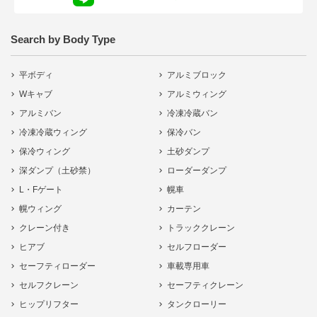
Search by Body Type
平ボディ
アルミブロック
Wキャブ
アルミウィング
アルミバン
冷凍冷蔵バン
冷凍冷蔵ウィング
保冷バン
保冷ウィング
土砂ダンプ
深ダンプ（土砂禁）
ローダーダンプ
L・Fゲート
幌車
幌ウィング
カーテン
クレーン付き
トラッククレーン
ヒアブ
セルフローダー
セーフティローダー
車載専用車
セルフクレーン
セーフティクレーン
ヒップリフター
タンクローリー