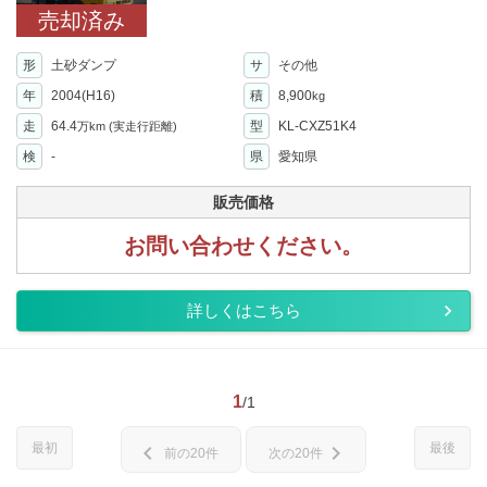
売却済み
形
土砂ダンプ
サ
その他
年
2004(H16)
積
8,900
kg
走
64.4
型
KL-CXZ51K4
万km
(実走行距離)
検
-
県
愛知県
販売価格
お問い合わせください。
詳しくはこちら
1
/1
最初
最後
chevron_left
chevron_right
前の20件
次の20件