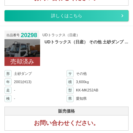
詳しくはこちら
20298
UDトラックス（日産）
出品番号
UDトラックス（日産） その他 土砂ダンプ ...
売却済み
形
土砂ダンプ
サ
その他
年
2001(H13)
積
3,600
kg
走
-
型
KK-MK252AB
検
-
県
愛知県
販売価格
お問い合わせください。