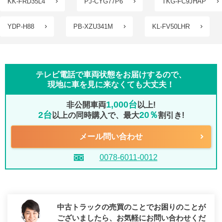
KK-FRD35L4
PJ-CYG77P6
TKG-FC9JHAP
YDP-H88
PB-XZU341M
KL-FV50LHR
テレビ電話で車両状態をお届けするので、
現地に車を見に来なくても大丈夫！
1,000台
非公開車両
以上!
2台
20％
以上の同時購入で、最大
割引き!
メール問い合わせ
0078-6011-0012
中古トラックの売買のことでお困りのことが
ございましたら、
お気軽にお問い合わせくだ