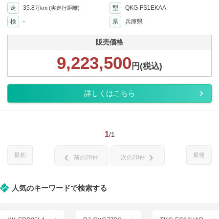
走
35.8
型
QKG-FS1EKAA
万km
(実走行距離)
検
-
県
兵庫県
販売価格
9,223,500
円(税込)
詳しくはこちら
1
/1
最初
最後
chevron_left
chevron_right
前の20件
次の20件
人気のキーワードで検索する