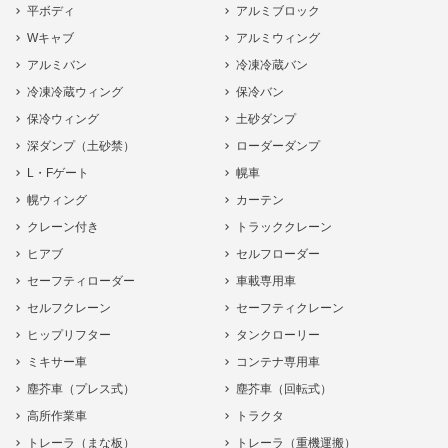
平ボディ
アルミブロック
Wキャブ
アルミウィング
アルミバン
冷凍冷蔵バン
冷凍冷蔵ウィング
保冷バン
保冷ウィング
土砂ダンプ
深ダンプ（土砂禁）
ローダーダンプ
L・Fゲート
幌車
幌ウィング
カーテン
クレーン付き
トラッククレーン
ヒアブ
セルフローダー
セーフティローダー
車載専用車
セルフクレーン
セーフティクレーン
ヒップリフター
タンクローリー
ミキサー車
コンテナ専用車
塵芥車（プレス式）
塵芥車（回転式）
高所作業車
トラクタ
トレーラ（まな板）
トレーラ（重機運搬）