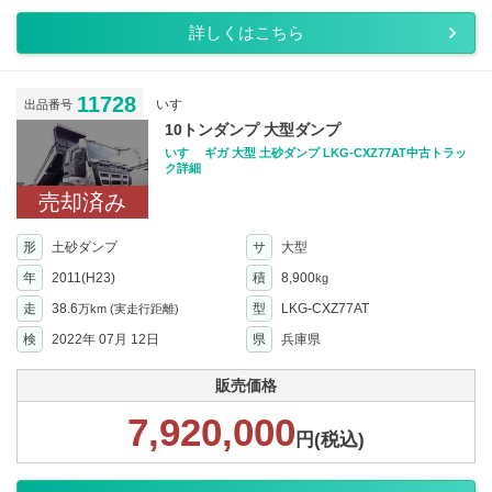
詳しくはこちら
11728
いすゞ
出品番号
10トンダンプ 大型ダンプ
いすゞ ギガ 大型 土砂ダンプ LKG-CXZ77AT中古トラッ
ク詳細
売却済み
形
土砂ダンプ
サ
大型
年
2011(H23)
積
8,900
kg
走
38.6
型
LKG-CXZ77AT
万km
(実走行距離)
検
2022年 07月 12日
県
兵庫県
販売価格
7,920,000
円(税込)