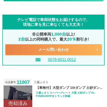
テレビ電話で車両状態をお届けするので、
現地に車を見に来なくても大丈夫！
1,000台
非公開車両
以上!
2台
20％
以上の同時購入で、最大
割引き!
メール問い合わせ
0078-6011-0012
11007
三菱ふそう
出品番号
【車検付】大型ダンプ 10tダンプ 土砂ダン...
三菱ふそう スーパーグレート 大型 土砂ダンプ KL-
FV50MJXD中古トラック詳細
売却済み