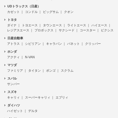
UDトラックス（日産）
カゼット
コンドル
ビッグサム
クオン
トヨタ
ダイナ
トヨエース
タウンエース
ライトエース
ハイエース
レジアスエース
プロボックス
サクシード
コースター
ピクシス
日産自動車
アトラス
シビリアン
キャラバン
バネット
クリッパー
ホンダ
アクティ
N-VAN
マツダ
ファミリア
タイタン
ボンゴ
スクラム
スバル
サンバー
スズキ
キャリィ
スーパーキャリィ
エブリィ
ダイハツ
ハイゼット
デルタ