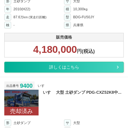
形
土砂ダンプ
サ
大型
年
2010(H22)
積
10,300
kg
走
87.6
型
BDG-FU50JY
万km
(実走行距離)
検
-
県
兵庫県
販売価格
4,180,000
円(税込)
詳しくはこちら
9400
いすゞ
出品番号
いすゞ 大型 土砂ダンプ PDG-CXZ52K8中...
売却済み
形
土砂ダンプ
サ
大型