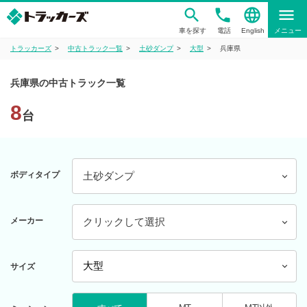
phone
language
menu
車を探す
電話
English
メニュー
トラッカーズ
中古トラック一覧
土砂ダンプ
大型
兵庫県
兵庫県の中古トラック一覧
8
台
ボディタイプ
土砂ダンプ
メーカー
クリックして選択
サイズ