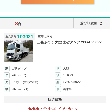
8
unfold_more
並び順変更
台
103021
三菱ふそう
出品番号
三菱ふそう 大型 土砂ダンプ 2PG-FV80VZ...
形
土砂ダンプ
サ
大型
年
2025(R07)
積
10,600
kg
走
0.1
型
2PG-FV80VZ
万km
(実走行距離)
検
2026年 12月
県
兵庫県
販売価格
お問い合わせください。