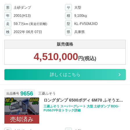
形
土砂ダンプ
サ
大型
年
2001(H13)
積
9,100
kg
走
59.7
型
KL-FV50MJXD
万km
(実走行距離)
検
2022年 06月 07日
県
兵庫県
販売価格
4,510,000
円(税込)
詳しくはこちら
9656
三菱ふそう
出品番号
ロングダンプ 6500ボディ 6M70 ふそうエ...
三菱ふそう スーパーグレート 大型 土砂ダンプ BDG-
FU50JY中古トラック詳細
売却済み