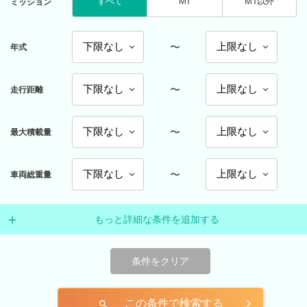
すべて
MT
MT以外
ミッション
〜
年式
〜
走行距離
〜
最大積載量
〜
車両総重量
もっと詳細な条件を追加する
条件をクリア
この条件で検索する
search