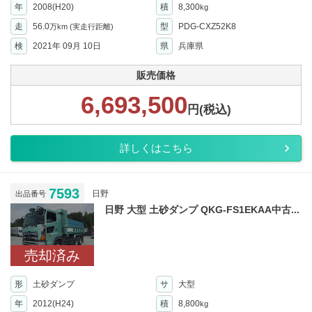
年
2008(H20)
積
8,300
kg
走
56.0
型
PDG-CXZ52K8
万km
(実走行距離)
検
2021年 09月 10日
県
兵庫県
販売価格
6,693,500
円(税込)
詳しくはこちら
7593
日野
出品番号
日野 大型 土砂ダンプ QKG-FS1EKAA中古...
売却済み
形
土砂ダンプ
サ
大型
年
2012(H24)
積
8,800
kg