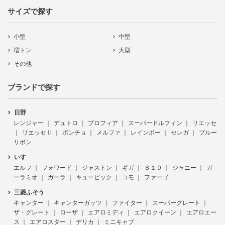
サイズで探す
小型
中型
増トン
大型
その他
ブランドで探す
日野
レンジャー
デュトロ
プロフィア
スーパードルフィン
リエッセ
リエッセⅡ
ポンチョ
メルファ
レインボー
セレガ
ブルー
リボン
いすゞ
エルフ
フォワード
ジャストン
ギガ
８１０
ジャニー
ガ
ーラミオ
ガーラ
キュービック
コモ
ファーゴ
三菱ふそう
キャンター
キャンターガッツ
ファイター
スーパーグレート
ザ・グレート
ローザ
エアロミディ
エアロクイーン
エアロエー
ス
エアロスター
デリカ
ミニキャブ