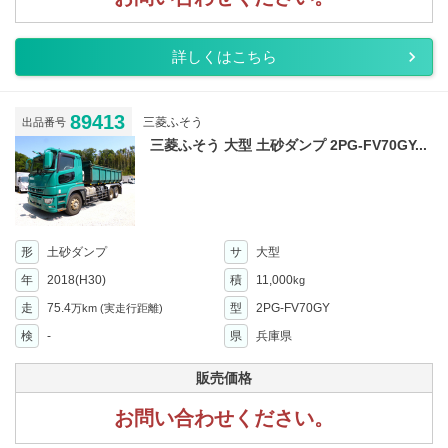
詳しくはこちら
89413
三菱ふそう
出品番号
三菱ふそう 大型 土砂ダンプ 2PG-FV70GY...
形
土砂ダンプ
サ
大型
年
2018(H30)
積
11,000
kg
走
75.4
型
2PG-FV70GY
万km
(実走行距離)
検
-
県
兵庫県
販売価格
お問い合わせください。