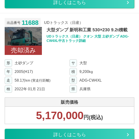
詳しくはこちら
11688
UDトラックス（日産）
出品番号
大型ダンプ 新明和工業 530×230 9.2t積載
UDトラックス（日産） クオン 大型 土砂ダンプ ADG-
CW4XL中古トラック詳細
売却済み
形
土砂ダンプ
サ
大型
年
2005(H17)
積
9,200
kg
走
58.1
型
ADG-CW4XL
万km
(実走行距離)
検
2022年 01月 21日
県
兵庫県
販売価格
5,170,000
円(税込)
詳しくはこちら