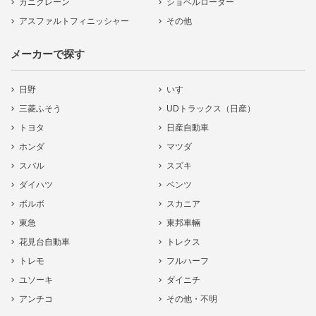
カニクレーン
ショベルローダー
アスファルトフィニッシャー
その他
メーカーで探す
日野
いすゞ
三菱ふそう
UDトラックス（日産）
トヨタ
日産自動車
ホンダ
マツダ
スバル
スズキ
ダイハツ
ベンツ
ボルボ
スカニア
東急
東邦車輛
花見台自動車
トレクス
トレモ
フルハーフ
ユソーキ
ダイニチ
アンチコ
その他・不明