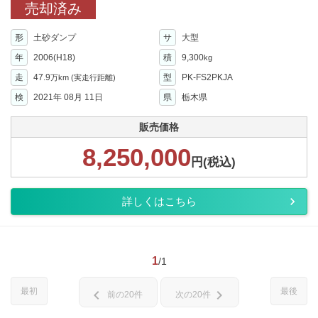
売却済み
形
土砂ダンプ
サ
大型
年
2006(H18)
積
9,300
kg
走
47.9
型
PK-FS2PKJA
万km
(実走行距離)
検
2021年 08月 11日
県
栃木県
販売価格
8,250,000
円(税込)
詳しくはこちら
1
/1
最初
最後
chevron_left
chevron_right
前の20件
次の20件