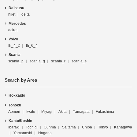
Daihatsu
hijet
delta
Mercedes
actros
Volvo
fh_4_2
fh_6_4
Scania
scania_p
scania_g
scania_r
scania_s
Search by Area
Hokkaido
Tohoku
Aomori
Iwate
Miyagi
Akita
Yamagata
Fukushima
Kanto/Koshin
Ibaraki
Tochigi
Gunma
Saitama
Chiba
Tokyo
Kanagawa
Yamanashi
Nagano