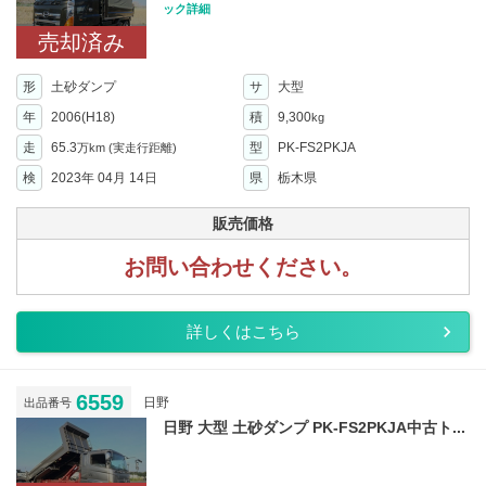
ック詳細
売却済み
形
土砂ダンプ
サ
大型
年
2006(H18)
積
9,300
kg
走
65.3
型
PK-FS2PKJA
万km
(実走行距離)
検
2023年 04月 14日
県
栃木県
販売価格
お問い合わせください。
詳しくはこちら
6559
日野
出品番号
日野 大型 土砂ダンプ PK-FS2PKJA中古ト...