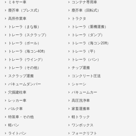
ミキサー車
コンテナ専用車
塵芥車（プレス式）
塵芥車（回転式）
高所作業車
トラクタ
トレーラ（まな板）
トレーラ（重機運搬）
トレーラ（スクラップ）
トレーラ（ダンプ）
トレーラ（ポール）
トレーラ（海コン20ft）
トレーラ（海コン40ft）
トレーラ（平）
トレーラ（ウイング）
トレーラ（バン）
トレーラ（その他）
チップ運搬
スクラップ運搬
コンクリート圧送
バキュームダンパー
シャーシ
穴掘建柱車
バキュームカー
レッカー車
高圧洗浄車
バルク車
家畜運搬車
特装車・その他
軽トラック
軽バン
ワンボックス
ライトバン
フォークリフト