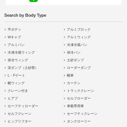
Search by Body Type
平ボディ
アルミブロック
Wキャブ
アルミウィング
アルミバン
冷凍冷蔵バン
冷凍冷蔵ウィング
保冷バン
保冷ウィング
土砂ダンプ
深ダンプ（土砂禁）
ローダーダンプ
L・Fゲート
幌車
幌ウィング
カーテン
クレーン付き
トラッククレーン
ヒアブ
セルフローダー
セーフティローダー
車載専用車
セルフクレーン
セーフティクレーン
ヒップリフター
タンクローリー