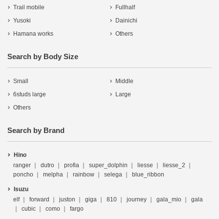
Trail mobile
Fullhalf
Yusoki
Dainichi
Hamana works
Others
Search by Body Size
Small
Middle
6studs large
Large
Others
Search by Brand
Hino
ranger
dutro
profia
super_dolphin
liesse
liesse_2
poncho
melpha
rainbow
selega
blue_ribbon
Isuzu
elf
forward
juston
giga
810
journey
gala_mio
gala
cubic
como
fargo