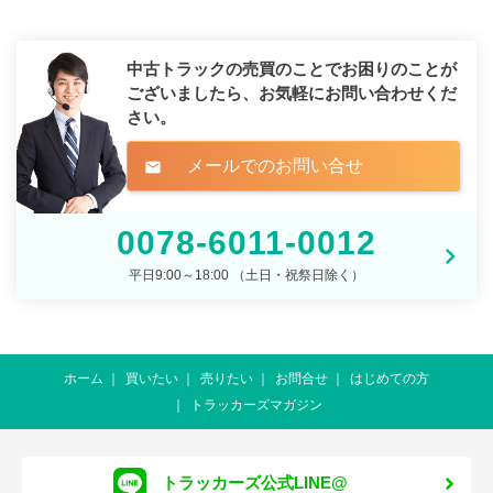
中古トラックの売買のことでお困りのことが
ございましたら、
お気軽にお問い合わせくだ
さい。
メールでのお問い合せ
mail
0078-6011-0012
平日9:00～18:00 （土日・祝祭日除く）
ホーム
買いたい
売りたい
お問合せ
はじめての方
トラッカーズマガジン
トラッカーズ公式LINE@