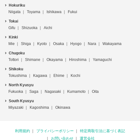
Hokuriku
Niigata
Toyama
Ishikawa
Fukui
Tokai
Gifu
Shizuoka
Aichi
Kinki
Mie
Shiga
Kyoto
Osaka
Hyogo
Nara
Wakayama
Chugoku
Tottori
Shimane
Okayama
Hiroshima
Yamaguchi
Shikoku
Tokushima
Kagawa
Ehime
Kochi
North Kyusyu
Fukuoka
Saga
Nagasaki
Kumamoto
Oita
South Kyusyu
Miyazaki
Kagoshima
Okinawa
利用規約
プライバシーポリシー
特定商取引法に基づく表記
お問い合わせ
運営会社