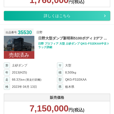
円(税込)
詳しくはこちら
35530
日野
出品番号
日野大型ダンプ新明和5100ボディ 2デフ ...
日野 プロフィア 大型 土砂ダンプ QKG-FS1EKAA中古ト
ラック詳細
売却済み
形
土砂ダンプ
サ
大型
年
2013(H25)
積
8,500
kg
走
66.3
型
QKG-FS1EKAA
万km
(実走行距離)
検
2023年 04月 13日
県
栃木県
販売価格
7,150,000
円(税込)