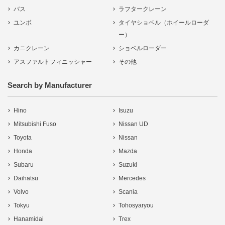
バス
ラフタークレーン
ユンボ
タイヤショベル（ホイールローダ
ー）
カニクレーン
ショベルローダー
アスファルトフィニッシャー
その他
Search by Manufacturer
Hino
Isuzu
Mitsubishi Fuso
Nissan UD
Toyota
Nissan
Honda
Mazda
Subaru
Suzuki
Daihatsu
Mercedes
Volvo
Scania
Tokyu
Tohosyaryou
Hanamidai
Trex