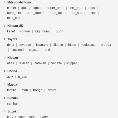
Mitsubishi Fuso
canter
guts
fighter
super_great
the_great
rosa
aero_midi
aero_queen
aero_ace
aero_star
delica
mini_cab
Nissan UD
kazet
condor
big_thumb
quon
Toyota
dyna
toyoace
townace
liteace
hiace
regiusace
probox
succeed
coaster
pixis
Nissan
atlas
sivilian
caravan
vanette
clipper
Honda
acty
n_van
Mazda
familia
titan
bongo
scrum
Subaru
sambar
Suzuki
cary
super_cary
every