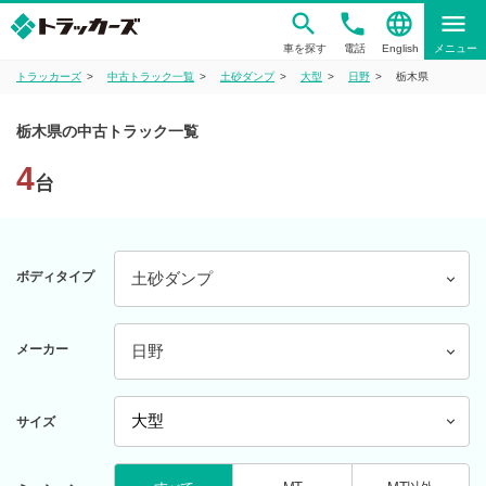
phone
language
menu
車を探す
電話
English
メニュー
トラッカーズ
中古トラック一覧
土砂ダンプ
大型
日野
栃木県
栃木県の中古トラック一覧
4
台
ボディタイプ
土砂ダンプ
メーカー
日野
サイズ