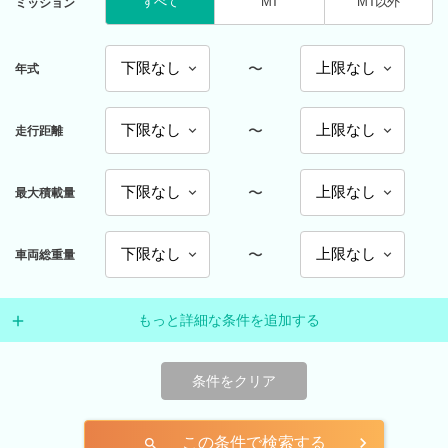
すべて
MT
MT以外
ミッション
〜
年式
〜
走行距離
〜
最大積載量
〜
車両総重量
もっと詳細な条件を追加する
条件をクリア
この条件で検索する
search