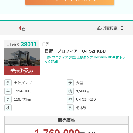
4
unfold_more
並び順変更
台
38011
日野
出品番号
日野 プロフィア U-FS2FKBD
日野 プロフィア 大型 土砂ダンプ U-FS2FKBD中古トラ
ック詳細
売却済み
形
土砂ダンプ
サ
大型
年
1994(H06)
積
9,500
kg
走
119.7
型
U-FS2FKBD
万km
検
-
県
栃木県
販売価格
1,760,000