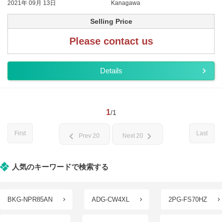
2021年 09月 13日
Kanagawa
Selling Price
Please contact us
Details
1
/1
First
Last
chevron_left
chevron_right
Prev 20
Next 20
人気のキーワードで検索する
BKG-NPR85AN
ADG-CW4XL
2PG-FS70HZ