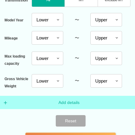
Transmission
〜
Model Year
〜
Mileage
Max loading
〜
capacity
Gross Vehicle
〜
Weight
Add details
Reset