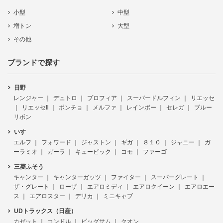
小型
中型
増トン
大型
その他
ブランドで探す
日野
レンジャー
デュトロ
プロフィア
スーパードルフィン
リエッセ
リエッセⅡ
ポンチョ
メルファ
レインボー
セレガ
ブルー
リボン
いすゞ
エルフ
フォワード
ジャストン
ギガ
８１０
ジャニー
ガ
ーラミオ
ガーラ
キュービック
コモ
ファーゴ
三菱ふそう
キャンター
キャンターガッツ
ファイター
スーパーグレート
ザ・グレート
ローザ
エアロミディ
エアロクイーン
エアロエー
ス
エアロスター
デリカ
ミニキャブ
UDトラックス（日産）
カゼット
コンドル
ビッグサム
クオン