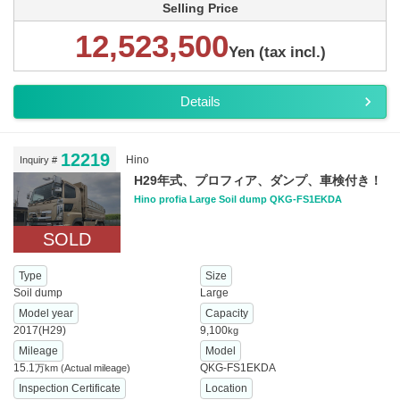
Selling Price
12,523,500
Yen (tax incl.)
Details
12219
Hino
Inquiry #
H29年式、プロフィア、ダンプ、車検付き！
Hino profia Large Soil dump QKG-FS1EKDA
SOLD
Type
Size
Soil dump
Large
Model year
Capacity
2017(H29)
9,100
kg
Mileage
Model
15.1
QKG-FS1EKDA
万km
(Actual mileage)
Inspection Certificate
Location