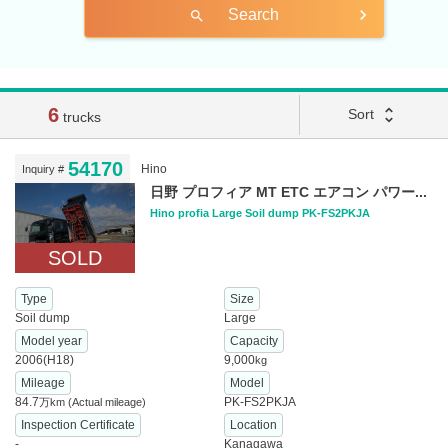
Search
search
6
unfold_more
Sort
trucks
54170
Hino
Inquiry #
日野 プロフィア MT ETC エアコン パワー...
Hino profia Large Soil dump PK-FS2PKJA
SOLD
Type
Size
Soil dump
Large
Model year
Capacity
2006(H18)
9,000
kg
Mileage
Model
84.7
PK-FS2PKJA
万km
(Actual mileage)
Inspection Certificate
Location
-
Kanagawa