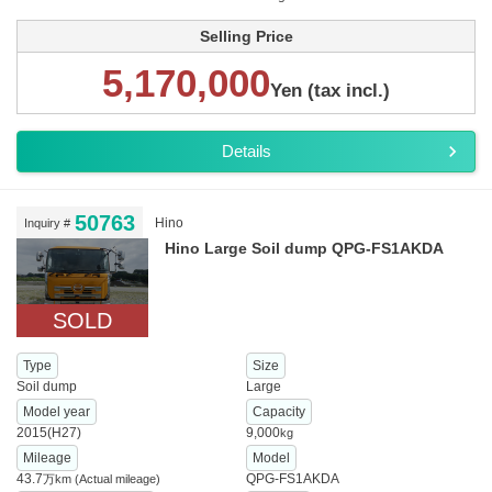
Selling Price
5,170,000
Yen (tax incl.)
Details
50763
Hino
Inquiry #
Hino Large Soil dump QPG-FS1AKDA
SOLD
Type
Size
Soil dump
Large
Model year
Capacity
2015(H27)
9,000
kg
Mileage
Model
43.7
QPG-FS1AKDA
万km
(Actual mileage)