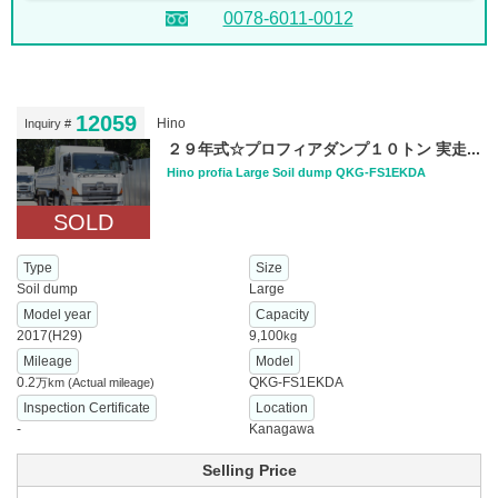
0078-6011-0012
12059
Hino
Inquiry #
２９年式☆プロフィアダンプ１０トン 実走...
Hino profia Large Soil dump QKG-FS1EKDA
SOLD
Type
Size
Soil dump
Large
Model year
Capacity
2017(H29)
9,100
kg
Mileage
Model
0.2
QKG-FS1EKDA
万km
(Actual mileage)
Inspection Certificate
Location
-
Kanagawa
Selling Price