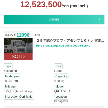
12,523,500
Yen (tax incl.)
Details
11996
Hino
Inquiry #
２９年式☆プロフィアダンプ１０トン 実走...
Hino profia Large Soil dump QKG-FS1EKD
SOLD
Type
Size
Soil dump
Large
Model year
Capacity
2017(H29)
9,100
kg
Mileage
Model
0.2
QKG-FS1EKD
万km
(Actual mileage)
Inspection Certificate
Location
-
Kanagawa