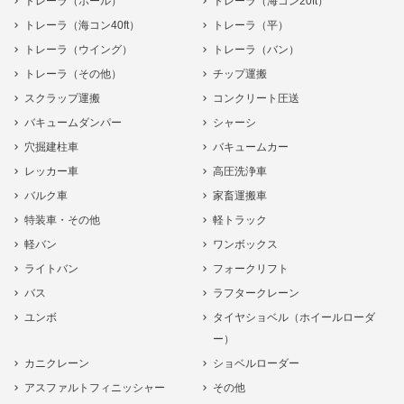
トレーラ（ポール）
トレーラ（海コン20ft）
トレーラ（海コン40ft）
トレーラ（平）
トレーラ（ウイング）
トレーラ（バン）
トレーラ（その他）
チップ運搬
スクラップ運搬
コンクリート圧送
バキュームダンパー
シャーシ
穴掘建柱車
バキュームカー
レッカー車
高圧洗浄車
バルク車
家畜運搬車
特装車・その他
軽トラック
軽バン
ワンボックス
ライトバン
フォークリフト
バス
ラフタークレーン
ユンボ
タイヤショベル（ホイールローダ
ー）
カニクレーン
ショベルローダー
アスファルトフィニッシャー
その他