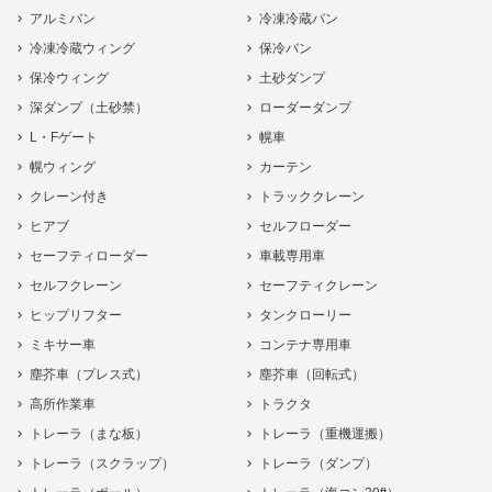
アルミバン
冷凍冷蔵バン
冷凍冷蔵ウィング
保冷バン
保冷ウィング
土砂ダンプ
深ダンプ（土砂禁）
ローダーダンプ
L・Fゲート
幌車
幌ウィング
カーテン
クレーン付き
トラッククレーン
ヒアブ
セルフローダー
セーフティローダー
車載専用車
セルフクレーン
セーフティクレーン
ヒップリフター
タンクローリー
ミキサー車
コンテナ専用車
塵芥車（プレス式）
塵芥車（回転式）
高所作業車
トラクタ
トレーラ（まな板）
トレーラ（重機運搬）
トレーラ（スクラップ）
トレーラ（ダンプ）