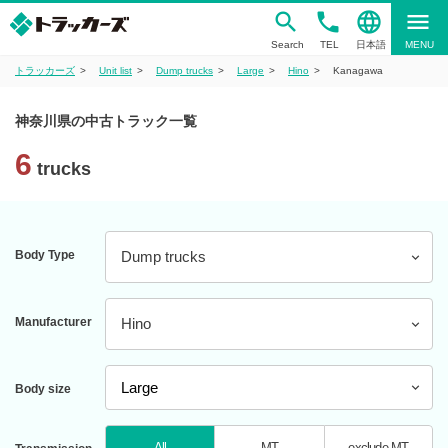
phone
language
menu
Search
TEL
日本語
MENU
トラッカーズ
Unit list
Dump trucks
Large
Hino
Kanagawa
神奈川県の中古トラック一覧
6
trucks
Body Type
Dump trucks
Manufacturer
Hino
Body size
All
MT
exclude MT