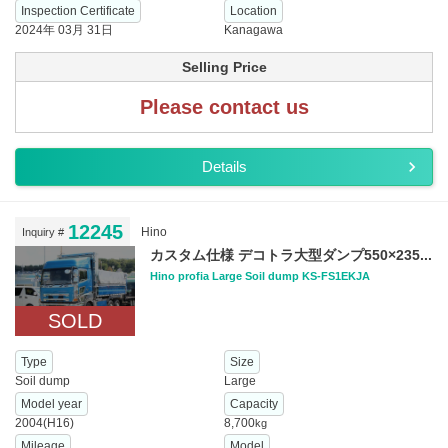
Inspection Certificate
Location
2024年 03月 31日
Kanagawa
Selling Price
Please contact us
Details
12245
Hino
Inquiry #
カスタム仕様 デコトラ大型ダンプ550×235...
Hino profia Large Soil dump KS-FS1EKJA
SOLD
Type
Size
Soil dump
Large
Model year
Capacity
2004(H16)
8,700
kg
Mileage
Model