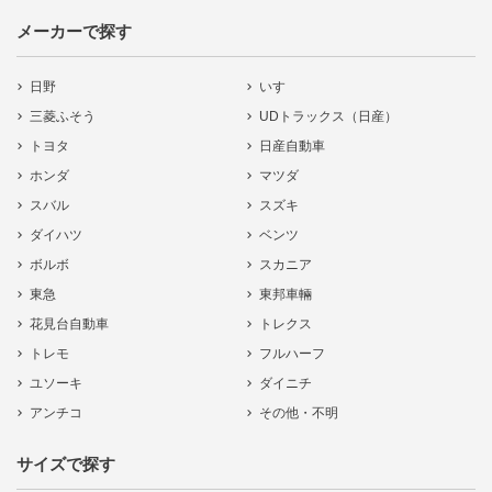
メーカーで探す
日野
いすゞ
三菱ふそう
UDトラックス（日産）
トヨタ
日産自動車
ホンダ
マツダ
スバル
スズキ
ダイハツ
ベンツ
ボルボ
スカニア
東急
東邦車輛
花見台自動車
トレクス
トレモ
フルハーフ
ユソーキ
ダイニチ
アンチコ
その他・不明
サイズで探す