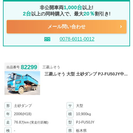
1,000台
非公開車両
以上!
2台
20％
以上の同時購入で、最大
割引き!
メール問い合わせ
0078-6011-0012
82299
三菱ふそう
出品番号
三菱ふそう 大型 土砂ダンプ PJ-FU50JY中...
形
土砂ダンプ
サ
大型
年
2006(H18)
積
10,900
kg
走
76.8
型
PJ-FU50JY
万km
(実走行距離)
検
-
県
栃木県