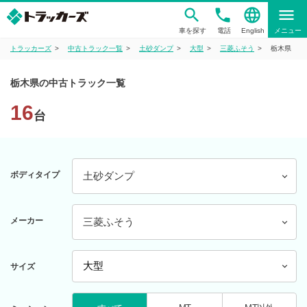
phone
language
menu
車を探す
電話
English
メニュー
トラッカーズ
中古トラック一覧
土砂ダンプ
大型
三菱ふそう
栃木県
栃木県の中古トラック一覧
16
台
ボディタイプ
土砂ダンプ
メーカー
三菱ふそう
サイズ