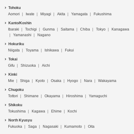
Tohoku
Aomori
Iwate
Miyagi
Akita
Yamagata
Fukushima
Kanto/Koshin
Ibaraki
Tochigi
Gunma
Saitama
Chiba
Tokyo
Kanagawa
Yamanashi
Nagano
Hokuriku
Niigata
Toyama
Ishikawa
Fukui
Tokai
Gifu
Shizuoka
Aichi
Kinki
Mie
Shiga
Kyoto
Osaka
Hyogo
Nara
Wakayama
Chugoku
Tottori
Shimane
Okayama
Hiroshima
Yamaguchi
Shikoku
Tokushima
Kagawa
Ehime
Kochi
North Kyusyu
Fukuoka
Saga
Nagasaki
Kumamoto
Oita