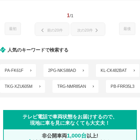
1
/1
最初
最後
chevron_left
chevron_right
前の20件
次の20件
人気のキーワードで検索する
PA-FK61F
2PG-NKS88AD
KL-CK482BAT
TKG-XZU605M
TRG-NMR85AN
PB-FRR35L3
テレビ電話で車両状態をお届けするので、
現地に車を見に来なくても大丈夫！
1,000台
非公開車両
以上!