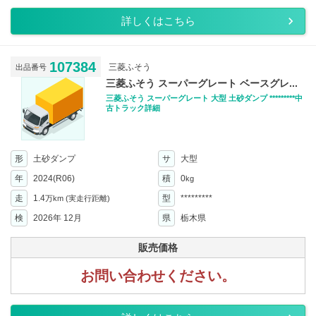
詳しくはこちら
107384
三菱ふそう
出品番号
三菱ふそう スーパーグレート ベースグレ...
三菱ふそう スーパーグレート 大型 土砂ダンプ *********中
古トラック詳細
形
土砂ダンプ
サ
大型
年
2024(R06)
積
0
kg
走
1.4
型
*********
万km
(実走行距離)
検
2026年 12月
県
栃木県
販売価格
お問い合わせください。