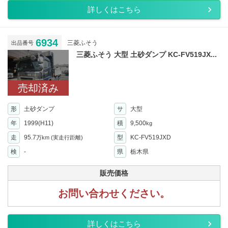
詳しくはこちら
6934
三菱ふそう
出品番号
三菱ふそう 大型 土砂ダンプ KC-FV519JX...
売却済み
形
土砂ダンプ
サ
大型
年
1999(H11)
積
9,500
kg
走
95.7
型
KC-FV519JXD
万km
(実走行距離)
検
-
県
栃木県
販売価格
お問い合わせください。
詳しくはこちら