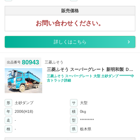
販売価格
お問い合わせください。
詳しくはこちら
80943
三菱ふそう
出品番号
三菱ふそう スーパーグレート 新明和製 Ｄ...
三菱ふそう スーパーグレート 大型 土砂ダンプ *********中
古トラック詳細
形
土砂ダンプ
サ
大型
年
2006(H18)
積
0
kg
走
-
型
*********
検
-
県
栃木県