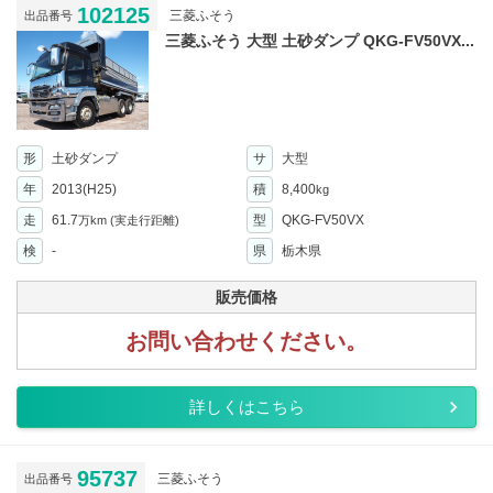
102125
三菱ふそう
出品番号
三菱ふそう 大型 土砂ダンプ QKG-FV50VX...
形
土砂ダンプ
サ
大型
年
2013(H25)
積
8,400
kg
走
61.7
型
QKG-FV50VX
万km
(実走行距離)
検
-
県
栃木県
販売価格
お問い合わせください。
詳しくはこちら
95737
三菱ふそう
出品番号