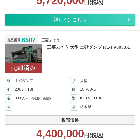
5,720,000
円(税込)
詳しくはこちら
6587
三菱ふそう
出品番号
三菱ふそう 大型 土砂ダンプ KL-FV50JJX...
売却済み
形
土砂ダンプ
サ
大型
年
2001(H13)
積
10,700
kg
走
90.6
型
KL-FV50JJX
万km
(実走行距離)
検
-
県
栃木県
販売価格
4,400,000
円(税込)