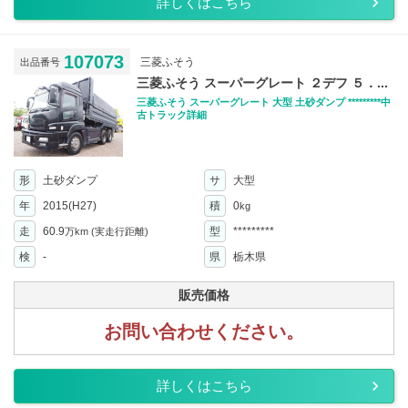
詳しくはこちら
107073
三菱ふそう
出品番号
三菱ふそう スーパーグレート ２デフ ５．...
三菱ふそう スーパーグレート 大型 土砂ダンプ *********中
古トラック詳細
形
土砂ダンプ
サ
大型
年
2015(H27)
積
0
kg
走
60.9
型
*********
万km
(実走行距離)
検
-
県
栃木県
販売価格
お問い合わせください。
詳しくはこちら