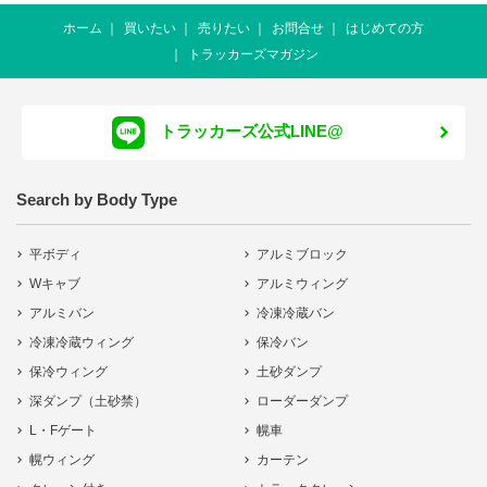
ホーム
買いたい
売りたい
お問合せ
はじめての方
トラッカーズマガジン
トラッカーズ公式LINE@
Search by Body Type
平ボディ
アルミブロック
Wキャブ
アルミウィング
アルミバン
冷凍冷蔵バン
冷凍冷蔵ウィング
保冷バン
保冷ウィング
土砂ダンプ
深ダンプ（土砂禁）
ローダーダンプ
L・Fゲート
幌車
幌ウィング
カーテン