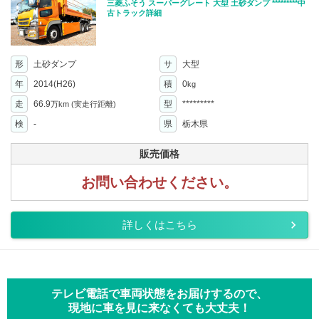
三菱ふそう スーパーグレート 大型 土砂ダンプ *********中
古トラック詳細
形
土砂ダンプ
サ
大型
年
2014(H26)
積
0
kg
走
66.9
型
*********
万km
(実走行距離)
検
-
県
栃木県
販売価格
お問い合わせください。
詳しくはこちら
テレビ電話で車両状態をお届けするので、
現地に車を見に来なくても大丈夫！