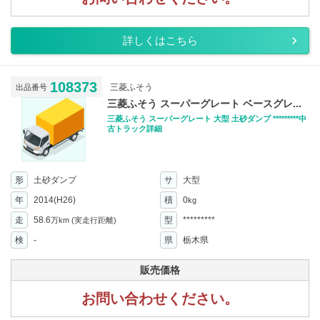
詳しくはこちら
108373
三菱ふそう
出品番号
三菱ふそう スーパーグレート ベースグレ...
三菱ふそう スーパーグレート 大型 土砂ダンプ *********中
古トラック詳細
形
土砂ダンプ
サ
大型
年
2014(H26)
積
0
kg
走
58.6
型
*********
万km
(実走行距離)
検
-
県
栃木県
販売価格
お問い合わせください。