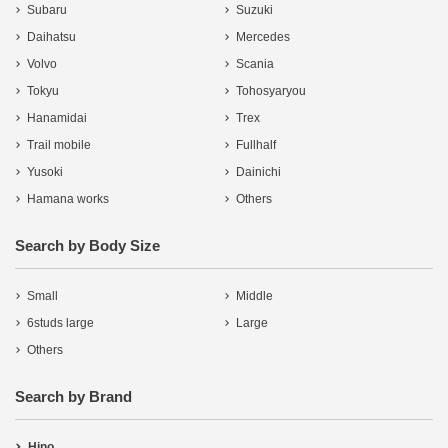
Subaru
Suzuki
Daihatsu
Mercedes
Volvo
Scania
Tokyu
Tohosyaryou
Hanamidai
Trex
Trail mobile
Fullhalf
Yusoki
Dainichi
Hamana works
Others
Search by Body Size
Small
Middle
6studs large
Large
Others
Search by Brand
Hino