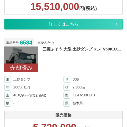
15,510,000
円(税込)
詳しくはこちら
6584
三菱ふそう
出品番号
三菱ふそう 大型 土砂ダンプ KL-FV50KJX...
売却済み
形
土砂ダンプ
サ
大型
年
2005(H17)
積
9,300
kg
走
46.8
型
KL-FV50KJXD
万km
(実走行距離)
検
-
県
栃木県
販売価格