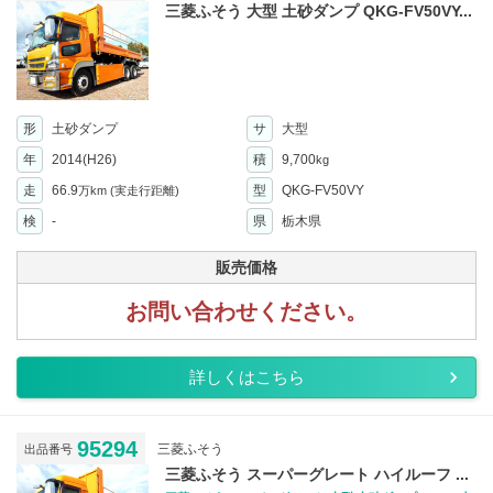
三菱ふそう 大型 土砂ダンプ QKG-FV50VY...
形
土砂ダンプ
サ
大型
年
2014(H26)
積
9,700
kg
走
66.9
型
QKG-FV50VY
万km
(実走行距離)
検
-
県
栃木県
販売価格
お問い合わせください。
詳しくはこちら
95294
三菱ふそう
出品番号
三菱ふそう スーパーグレート ハイルーフ ...