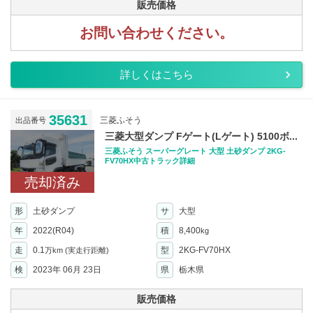
販売価格
お問い合わせください。
詳しくはこちら
35631
三菱ふそう
出品番号
三菱大型ダンプ Fゲート(Lゲート) 5100ボ...
三菱ふそう スーパーグレート 大型 土砂ダンプ 2KG-
FV70HX中古トラック詳細
売却済み
形
土砂ダンプ
サ
大型
年
2022(R04)
積
8,400
kg
走
0.1
型
2KG-FV70HX
万km
(実走行距離)
検
2023年 06月 23日
県
栃木県
販売価格