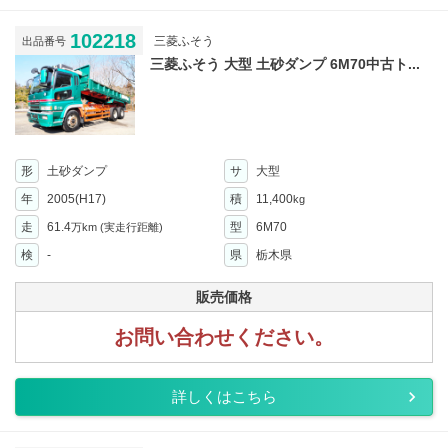
102218
三菱ふそう
出品番号
三菱ふそう 大型 土砂ダンプ 6M70中古ト...
形
土砂ダンプ
サ
大型
年
2005(H17)
積
11,400
kg
走
61.4
型
6M70
万km
(実走行距離)
検
-
県
栃木県
販売価格
お問い合わせください。
詳しくはこちら