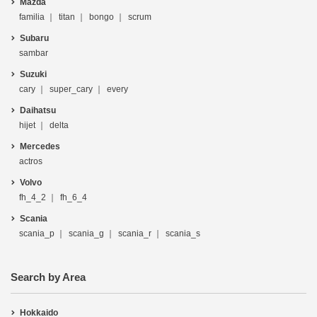
Mazda
familia
titan
bongo
scrum
Subaru
sambar
Suzuki
cary
super_cary
every
Daihatsu
hijet
delta
Mercedes
actros
Volvo
fh_4_2
fh_6_4
Scania
scania_p
scania_g
scania_r
scania_s
Search by Area
Hokkaido