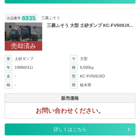
6935
三菱ふそう
出品番号
三菱ふそう 大型 土砂ダンプ KC-FV509JX...
売却済み
形
土砂ダンプ
サ
大型
年
1999(H11)
積
8,500
kg
走
-
型
KC-FV509JXD
検
-
県
栃木県
販売価格
お問い合わせください。
詳しくはこちら