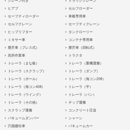
クレーン付き
トラッククレーン
ヒアブ
セルフローダー
セーフティローダー
車載専用車
セルフクレーン
セーフティクレーン
ヒップリフター
タンクローリー
ミキサー車
コンテナ専用車
塵芥車（プレス式）
塵芥車（回転式）
高所作業車
トラクタ
トレーラ（まな板）
トレーラ（重機運搬）
トレーラ（スクラップ）
トレーラ（ダンプ）
トレーラ（ポール）
トレーラ（海コン20ft）
トレーラ（海コン40ft）
トレーラ（平）
トレーラ（ウイング）
トレーラ（バン）
トレーラ（その他）
チップ運搬
スクラップ運搬
コンクリート圧送
バキュームダンパー
シャーシ
穴掘建柱車
バキュームカー