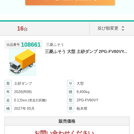
16
unfold_more
並び順変更
台
108661
三菱ふそう
出品番号
三菱ふそう 大型 土砂ダンプ 2PG-FV80VY...
形
土砂ダンプ
サ
大型
年
2026(R08)
積
9,400
kg
走
0.1
型
2PG-FV80VY
万km
(実走行距離)
検
2027年 05月
県
栃木県
販売価格
お問い合わせください。