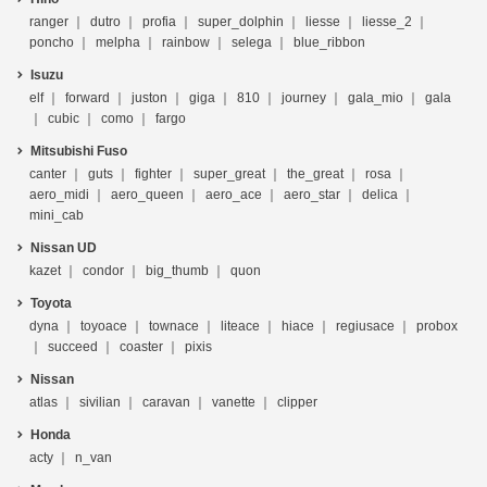
ranger
dutro
profia
super_dolphin
liesse
liesse_2
poncho
melpha
rainbow
selega
blue_ribbon
Isuzu
elf
forward
juston
giga
810
journey
gala_mio
gala
cubic
como
fargo
Mitsubishi Fuso
canter
guts
fighter
super_great
the_great
rosa
aero_midi
aero_queen
aero_ace
aero_star
delica
mini_cab
Nissan UD
kazet
condor
big_thumb
quon
Toyota
dyna
toyoace
townace
liteace
hiace
regiusace
probox
succeed
coaster
pixis
Nissan
atlas
sivilian
caravan
vanette
clipper
Honda
acty
n_van