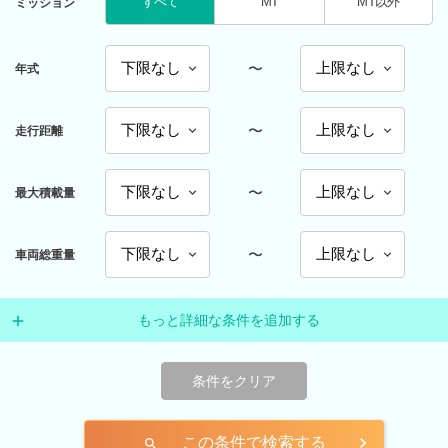
すべて
MT
MT以外
ミッション
〜
年式
〜
走行距離
〜
最大積載量
〜
車両総重量
もっと詳細な条件を追加する
条件をクリア
この条件で検索する
search