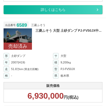
詳しくはこちら
6589
三菱ふそう
出品番号
三菱ふそう 大型 土砂ダンプ PJ-FV50JX中...
売却済み
形
土砂ダンプ
サ
大型
年
2007(H19)
積
9,200
kg
走
51.8
型
PJ-FV50JX
万km
(実走行距離)
検
-
県
栃木県
販売価格
6,930,000
円(税込)