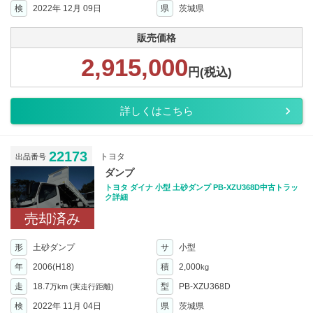
検
2022年 12月 09日
県
茨城県
販売価格
2,915,000
円(税込)
詳しくはこちら
22173
トヨタ
出品番号
ダンプ
トヨタ ダイナ 小型 土砂ダンプ PB-XZU368D中古トラッ
ク詳細
売却済み
形
土砂ダンプ
サ
小型
年
2006(H18)
積
2,000
kg
走
18.7
型
PB-XZU368D
万km
(実走行距離)
検
2022年 11月 04日
県
茨城県