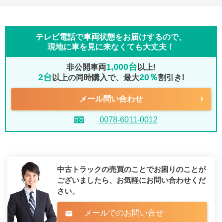
テレビ電話で車両状態をお届けするので、
現地に車を見に来なくても大丈夫！
1,000台
非公開車両
以上!
2台
20％
以上の同時購入で、最大
割引き!
メール問い合わせ
0078-6011-0012
中古トラックの売買のことでお困りのことが
ございましたら、
お気軽にお問い合わせくだ
さい。
メールでのお問い合せ
mail