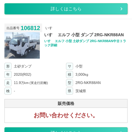
詳しくはこちら
106812
いすゞ
出品番号
いすゞ エルフ 小型 ダンプ 2RG-NKR88AN
いすゞ エルフ 小型 土砂ダンプ 2RG-NKR88AN中古トラ
ック詳細
形
土砂ダンプ
サ
小型
年
2020(R02)
積
3,000
kg
走
11.9
型
2RG-NKR88AN
万km
(実走行距離)
検
-
県
茨城県
販売価格
お問い合わせください。