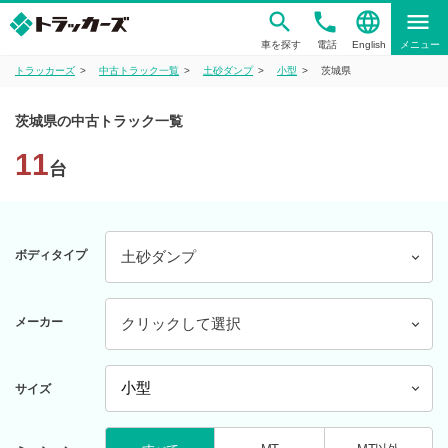
phone
language
menu
車を探す
電話
English
メニュー
トラッカーズ
中古トラック一覧
土砂ダンプ
小型
茨城県
茨城県の中古トラック一覧
11
台
ボディタイプ
土砂ダンプ
メーカー
クリックして選択
サイズ