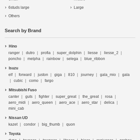
6studs large
Large
Others
Search by Brand
Hino
ranger
dutro
profia
super_dolphin
liesse
liesse_2
poncho
melpha
rainbow
selega
blue_ribbon
Isuzu
elf
forward
juston
giga
810
journey
gala_mio
gala
cubic
como
fargo
Mitsubishi Fuso
canter
guts
fighter
super_great
the_great
rosa
aero_midi
aero_queen
aero_ace
aero_star
delica
mini_cab
Nissan UD
kazet
condor
big_thumb
quon
Toyota