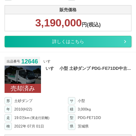
販売価格
3,190,000
円(税込)
詳しくはこちら
12646
いすゞ
出品番号
いすゞ 小型 土砂ダンプ PDG-FE71DD中古...
売却済み
形
土砂ダンプ
サ
小型
年
2010(H22)
積
3,000
kg
走
19.0
型
PDG-FE71DD
万km
(実走行距離)
検
2022年 07月 01日
県
茨城県