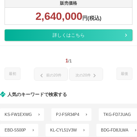
販売価格
2,640,000
円(税込)
詳しくはこちら
1
/1
最初
最後
chevron_left
chevron_right
前の20件
次の20件
人気のキーワードで検索する
KS-FW1EXWG
PJ-FSR34P4
TKG-FD7JUAG
EBD-S500P
KL-CYL51V3W
BDG-FD8JLWA