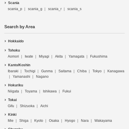
Scania
scania_p
scania_g
scania_r
scania_s
Search by Area
Hokkaido
Tohoku
Aomori
Iwate
Miyagi
Akita
Yamagata
Fukushima
Kanto/Koshin
Ibaraki
Tochigi
Gunma
Saitama
Chiba
Tokyo
Kanagawa
Yamanashi
Nagano
Hokuriku
Niigata
Toyama
Ishikawa
Fukui
Tokai
Gifu
Shizuoka
Aichi
Kinki
Mie
Shiga
Kyoto
Osaka
Hyogo
Nara
Wakayama