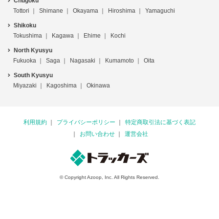
Chugoku
Tottori
Shimane
Okayama
Hiroshima
Yamaguchi
Shikoku
Tokushima
Kagawa
Ehime
Kochi
North Kyusyu
Fukuoka
Saga
Nagasaki
Kumamoto
Oita
South Kyusyu
Miyazaki
Kagoshima
Okinawa
利用規約
プライバシーポリシー
特定商取引法に基づく表記
お問い合わせ
運営会社
© Copyright Azoop, Inc. All Rights Reserved.