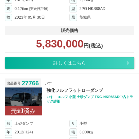
年
2021(R03)
積
2,000
kg
走
0.1
型
2PG-NKS88AD
万km
(実走行距離)
検
2023年 05月 30日
県
茨城県
販売価格
5,830,000
円(税込)
詳しくはこちら
27766
いすゞ
出品番号
強化フルフラットローダンプ
いすゞ エルフ 小型 土砂ダンプ TKG-NKR85AD中古トラ
ック詳細
売却済み
形
土砂ダンプ
サ
小型
年
2012(H24)
積
3,000
kg