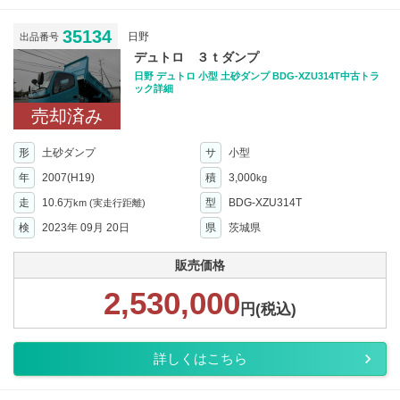
35134
日野
出品番号
デュトロ ３ｔダンプ
日野 デュトロ 小型 土砂ダンプ BDG-XZU314T中古トラ
ック詳細
売却済み
形
土砂ダンプ
サ
小型
年
2007(H19)
積
3,000
kg
走
10.6
型
BDG-XZU314T
万km
(実走行距離)
検
2023年 09月 20日
県
茨城県
販売価格
2,530,000
円(税込)
詳しくはこちら