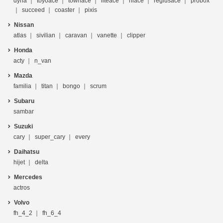
dyna
toyoace
townace
liteace
hiace
regiusace
probox
succeed
coaster
pixis
Nissan
atlas
sivilian
caravan
vanette
clipper
Honda
acty
n_van
Mazda
familia
titan
bongo
scrum
Subaru
sambar
Suzuki
cary
super_cary
every
Daihatsu
hijet
delta
Mercedes
actros
Volvo
fh_4_2
fh_6_4