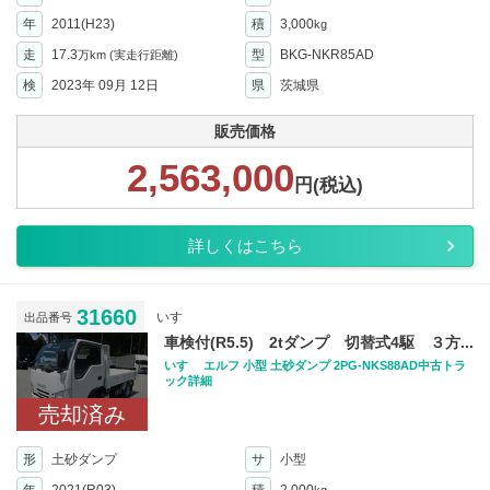
年
2011(H23)
積
3,000
kg
走
17.3
型
BKG-NKR85AD
万km
(実走行距離)
検
2023年 09月 12日
県
茨城県
販売価格
2,563,000
円(税込)
詳しくはこちら
31660
いすゞ
出品番号
車検付(R5.5) 2tダンプ 切替式4駆 ３方...
いすゞ エルフ 小型 土砂ダンプ 2PG-NKS88AD中古トラ
ック詳細
売却済み
形
土砂ダンプ
サ
小型