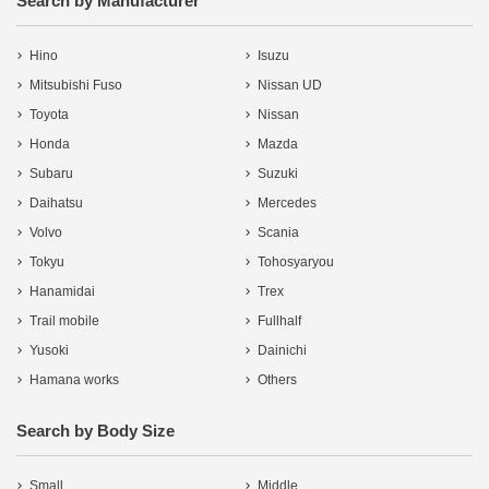
Search by Manufacturer
Hino
Isuzu
Mitsubishi Fuso
Nissan UD
Toyota
Nissan
Honda
Mazda
Subaru
Suzuki
Daihatsu
Mercedes
Volvo
Scania
Tokyu
Tohosyaryou
Hanamidai
Trex
Trail mobile
Fullhalf
Yusoki
Dainichi
Hamana works
Others
Search by Body Size
Small
Middle