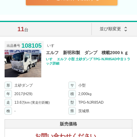
11
unfold_more
並び順変更
台
108105
いすゞ
出品番号
エルフ 新明和製 ダンプ 積載2000ｋｇ
いすゞ エルフ 小型 土砂ダンプ TPG-NJR85AD中古トラ
ック詳細
形
土砂ダンプ
サ
小型
年
2017(H29)
積
2,000
kg
走
13.6
型
TPG-NJR85AD
万km
(実走行距離)
検
-
県
茨城県
販売価格
お問い合わせください。