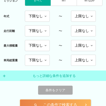
すべて
MT
MT以外
ミッション
〜
年式
〜
走行距離
〜
最大積載量
〜
車両総重量
もっと詳細な条件を追加する
条件をクリア
この条件で検索する
search