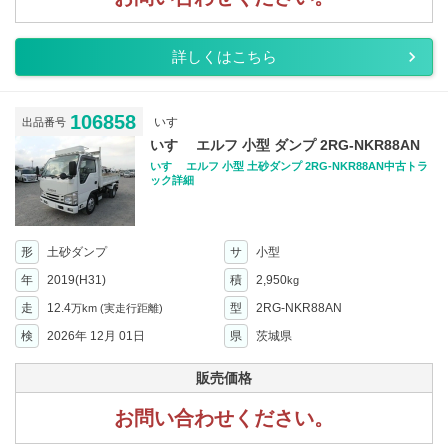
詳しくはこちら
106858
いすゞ
出品番号
いすゞ エルフ 小型 ダンプ 2RG-NKR88AN
いすゞ エルフ 小型 土砂ダンプ 2RG-NKR88AN中古トラ
ック詳細
形
土砂ダンプ
サ
小型
年
2019(H31)
積
2,950
kg
走
12.4
型
2RG-NKR88AN
万km
(実走行距離)
検
2026年 12月 01日
県
茨城県
販売価格
お問い合わせください。