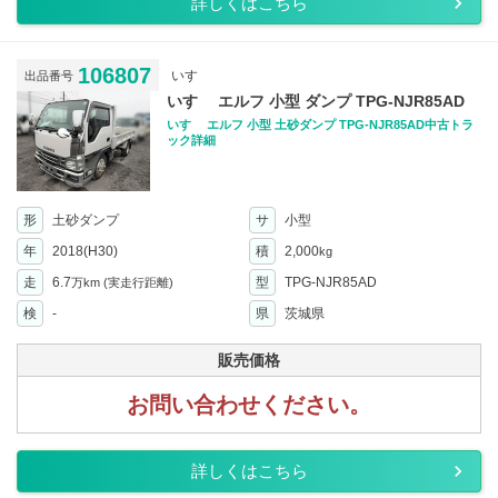
詳しくはこちら
106807
いすゞ
出品番号
いすゞ エルフ 小型 ダンプ TPG-NJR85AD
いすゞ エルフ 小型 土砂ダンプ TPG-NJR85AD中古トラ
ック詳細
形
土砂ダンプ
サ
小型
年
2018(H30)
積
2,000
kg
走
6.7
型
TPG-NJR85AD
万km
(実走行距離)
検
-
県
茨城県
販売価格
お問い合わせください。
詳しくはこちら