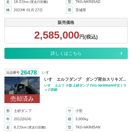
走
18.3
型
TKG-NKR85AD
万km
(実走行距離)
検
2023年 01月 27日
県
茨城県
販売価格
2,585,000
円(税込)
詳しくはこちら
26478
いすゞ
出品番号
いすゞエルフダンプ ダンプ荷台スリキズ...
いすゞ エルフ 小型 土砂ダンプ TKG-NKR85AN中古トラ
ック詳細
売却済み
形
土砂ダンプ
サ
小型
年
2012(H24)
積
3,000
kg
走
8.2
型
TKG-NKR85AN
万km
(実走行距離)