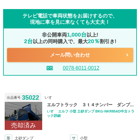
テレビ電話で車両状態をお届けするので、
現地に車を見に来なくても大丈夫！
1,000台
非公開車両
以上!
2台
20％
以上の同時購入で、最大
割引き!
メール問い合わせ
0078-6011-0012
35022
いすゞ
出品番号
エルフトラック ３ｔ４ナンバー ダンプ...
いすゞ エルフ 小型 土砂ダンプ BKG-NKR85AD中古トラ
ック詳細
売却済み
形
土砂ダンプ
サ
小型