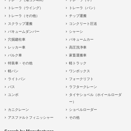
トレーラ（海コン40ft）
トレーラ（平）
トレーラ（ウイング）
トレーラ（バン）
トレーラ（その他）
チップ運搬
スクラップ運搬
コンクリート圧送
バキュームダンパー
シャーシ
穴掘建柱車
バキュームカー
レッカー車
高圧洗浄車
バルク車
家畜運搬車
特装車・その他
軽トラック
軽バン
ワンボックス
ライトバン
フォークリフト
バス
ラフタークレーン
ユンボ
タイヤショベル（ホイールローダ
ー）
カニクレーン
ショベルローダー
アスファルトフィニッシャー
その他