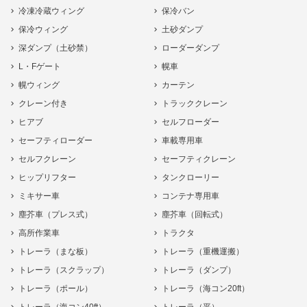
冷凍冷蔵ウィング
保冷バン
保冷ウィング
土砂ダンプ
深ダンプ（土砂禁）
ローダーダンプ
L・Fゲート
幌車
幌ウィング
カーテン
クレーン付き
トラッククレーン
ヒアブ
セルフローダー
セーフティローダー
車載専用車
セルフクレーン
セーフティクレーン
ヒップリフター
タンクローリー
ミキサー車
コンテナ専用車
塵芥車（プレス式）
塵芥車（回転式）
高所作業車
トラクタ
トレーラ（まな板）
トレーラ（重機運搬）
トレーラ（スクラップ）
トレーラ（ダンプ）
トレーラ（ポール）
トレーラ（海コン20ft）