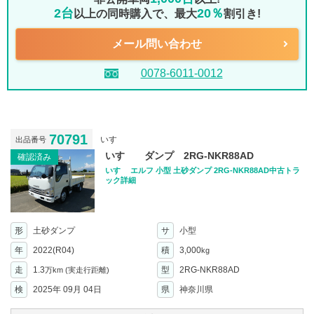
2台
20％
以上の同時購入で、最大
割引き!
メール問い合わせ
0078-6011-0012
70791
いすゞ
出品番号
いすゞ ダンプ 2RG-NKR88AD
確認済み
いすゞ エルフ 小型 土砂ダンプ 2RG-NKR88AD中古トラ
ック詳細
形
土砂ダンプ
サ
小型
年
2022(R04)
積
3,000
kg
走
1.3
型
2RG-NKR88AD
万km
(実走行距離)
検
2025年 09月 04日
県
神奈川県