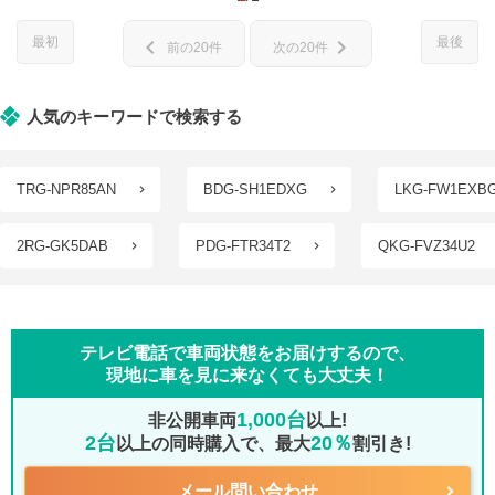
最初
最後
chevron_left
chevron_right
前の20件
次の20件
人気のキーワードで検索する
TRG-NPR85AN
BDG-SH1EDXG
LKG-FW1EXB
2RG-GK5DAB
PDG-FTR34T2
QKG-FVZ34U2
テレビ電話で車両状態をお届けするので、
現地に車を見に来なくても大丈夫！
1,000台
非公開車両
以上!
2台
20％
以上の同時購入で、最大
割引き!
メール問い合わせ