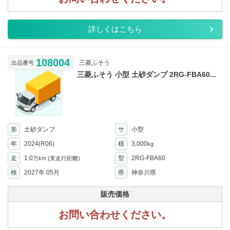
詳しくはこちら
108004
三菱ふそう
出品番号
三菱ふそう 小型 土砂ダンプ 2RG-FBA60...
形
土砂ダンプ
サ
小型
年
2024(R06)
積
3,000
kg
走
1.0
型
2RG-FBA60
万km
(実走行距離)
検
2027年 05月
県
神奈川県
販売価格
お問い合わせください。