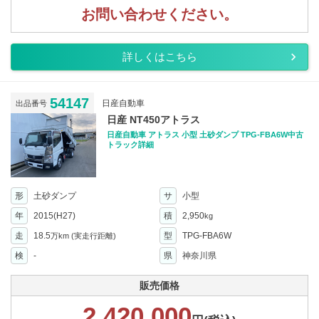
お問い合わせください。
詳しくはこちら
54147
日産自動車
出品番号
日産 NT450アトラス
日産自動車 アトラス 小型 土砂ダンプ TPG-FBA6W中古
トラック詳細
形
土砂ダンプ
サ
小型
年
2015(H27)
積
2,950
kg
走
18.5
型
TPG-FBA6W
万km
(実走行距離)
検
-
県
神奈川県
販売価格
2,420,000