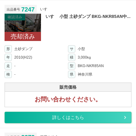
7247
いすゞ
出品番号
いすゞ 小型 土砂ダンプ BKG-NKR85AN中...
確認済み
売却済み
形
土砂ダンプ
サ
小型
年
2010(H22)
積
3,000
kg
走
-
型
BKG-NKR85AN
検
-
県
神奈川県
販売価格
お問い合わせください。
詳しくはこちら