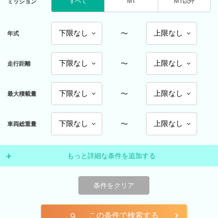
すべて
MT
MT以外
ミッション
〜
年式
〜
走行距離
〜
最大積載量
〜
車両総重量
もっと詳細な条件を追加する
条件をクリア
この条件で検索する
search