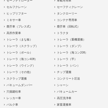
セーフティローダー
車載専用車
セルフクレーン
セーフティクレーン
ヒップリフター
タンクローリー
ミキサー車
コンテナ専用車
塵芥車（プレス式）
塵芥車（回転式）
高所作業車
トラクタ
トレーラ（まな板）
トレーラ（重機運搬）
トレーラ（スクラップ）
トレーラ（ダンプ）
トレーラ（ポール）
トレーラ（海コン20ft）
トレーラ（海コン40ft）
トレーラ（平）
トレーラ（ウイング）
トレーラ（バン）
トレーラ（その他）
チップ運搬
スクラップ運搬
コンクリート圧送
バキュームダンパー
シャーシ
穴掘建柱車
バキュームカー
レッカー車
高圧洗浄車
バルク車
家畜運搬車