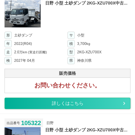
日野 小型 土砂ダンプ 2KG-XZU700X中古...
形
土砂ダンプ
サ
小型
年
2022(R04)
積
3,700
kg
走
2.0
型
2KG-XZU700X
万km
(実走行距離)
検
2027年 04月
県
神奈川県
販売価格
お問い合わせください。
詳しくはこちら
105322
日野
出品番号
日野 小型 土砂ダンプ 2KG-XZU700X中古...