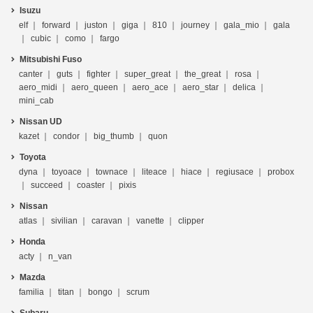
Isuzu
elf
forward
juston
giga
810
journey
gala_mio
gala
cubic
como
fargo
Mitsubishi Fuso
canter
guts
fighter
super_great
the_great
rosa
aero_midi
aero_queen
aero_ace
aero_star
delica
mini_cab
Nissan UD
kazet
condor
big_thumb
quon
Toyota
dyna
toyoace
townace
liteace
hiace
regiusace
probox
succeed
coaster
pixis
Nissan
atlas
sivilian
caravan
vanette
clipper
Honda
acty
n_van
Mazda
familia
titan
bongo
scrum
Subaru