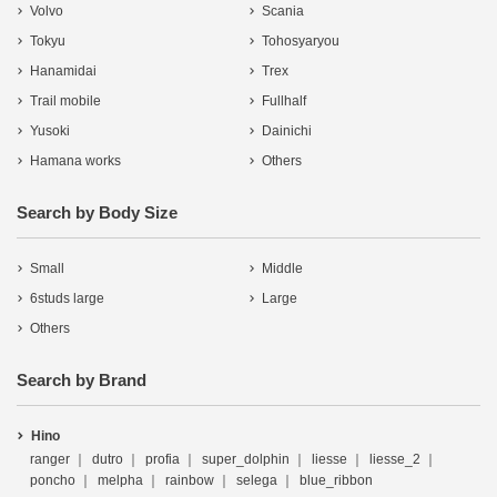
Volvo
Scania
Tokyu
Tohosyaryou
Hanamidai
Trex
Trail mobile
Fullhalf
Yusoki
Dainichi
Hamana works
Others
Search by Body Size
Small
Middle
6studs large
Large
Others
Search by Brand
Hino
ranger
dutro
profia
super_dolphin
liesse
liesse_2
poncho
melpha
rainbow
selega
blue_ribbon