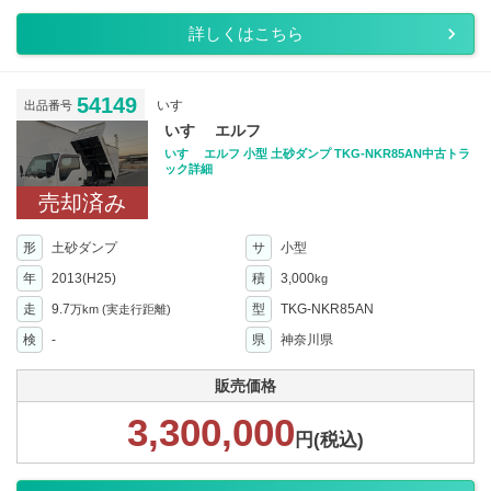
詳しくはこちら
54149
いすゞ
出品番号
いすゞ エルフ
いすゞ エルフ 小型 土砂ダンプ TKG-NKR85AN中古トラ
ック詳細
売却済み
形
土砂ダンプ
サ
小型
年
2013(H25)
積
3,000
kg
走
9.7
型
TKG-NKR85AN
万km
(実走行距離)
検
-
県
神奈川県
販売価格
3,300,000
円(税込)