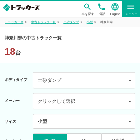
phone
language
menu
車を探す
電話
English
メニュー
トラッカーズ
中古トラック一覧
土砂ダンプ
小型
神奈川県
神奈川県の中古トラック一覧
18
台
ボディタイプ
土砂ダンプ
メーカー
クリックして選択
サイズ