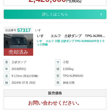
円(税込)
詳しくはこちら
57317
いすゞ
出品番号
いすゞ エルフ 土砂ダンプ TPG-NJR8...
いすゞ エルフ 小型 土砂ダンプ TPG-NJR85AD中古トラ
ック詳細
売却済み
形
土砂ダンプ
サ
小型
年
2019(R01)
積
2,000
kg
走
9.1
型
TPG-NJR85AD
万km
(実走行距離)
検
2024年 07月 29日
県
神奈川県
販売価格
お問い合わせください。