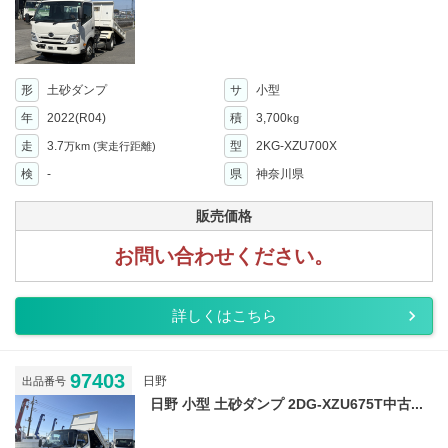
形
土砂ダンプ
サ
小型
年
2022(R04)
積
3,700
kg
走
3.7
型
2KG-XZU700X
万km
(実走行距離)
検
-
県
神奈川県
販売価格
お問い合わせください。
詳しくはこちら
97403
日野
出品番号
日野 小型 土砂ダンプ 2DG-XZU675T中古...