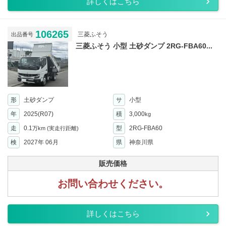
詳しくはこちら
106265
三菱ふそう
出品番号
三菱ふそう 小型 土砂ダンプ 2RG-FBA60...
形
土砂ダンプ
サ
小型
年
2025(R07)
積
3,000
kg
走
0.1
型
2RG-FBA60
万km
(実走行距離)
検
2027年 06月
県
神奈川県
販売価格
お問い合わせください。
詳しくはこちら