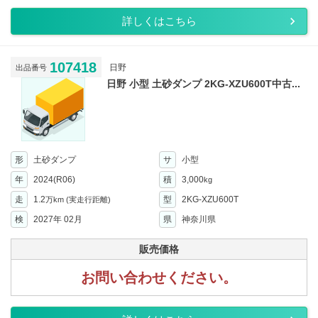
詳しくはこちら
107418
日野
出品番号
日野 小型 土砂ダンプ 2KG-XZU600T中古...
形
土砂ダンプ
サ
小型
年
2024(R06)
積
3,000
kg
走
1.2
型
2KG-XZU600T
万km
(実走行距離)
検
2027年 02月
県
神奈川県
販売価格
お問い合わせください。