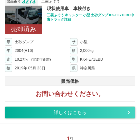
3273
三菱ふそう
出品番号
現状使用車 車検付き
三菱ふそう キャンター 小型 土砂ダンプ KK-FE71EBD中
古トラック詳細
売却済み
形
土砂ダンプ
サ
小型
年
2004(H16)
積
2,000
kg
走
10.2
型
KK-FE71EBD
万km
(実走行距離)
検
2019年 05月 23日
県
神奈川県
販売価格
お問い合わせください。
詳しくはこちら
1
/1