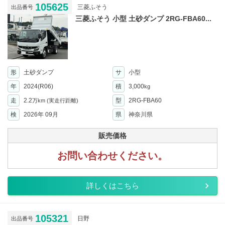
105625
三菱ふそう
出品番号
三菱ふそう 小型 土砂ダンプ 2RG-FBA60...
形
土砂ダンプ
サ
小型
年
2024(R06)
積
3,000
kg
走
2.2
型
2RG-FBA60
万km
(実走行距離)
検
2026年 09月
県
神奈川県
販売価格
お問い合わせください。
詳しくはこちら
105321
日野
出品番号