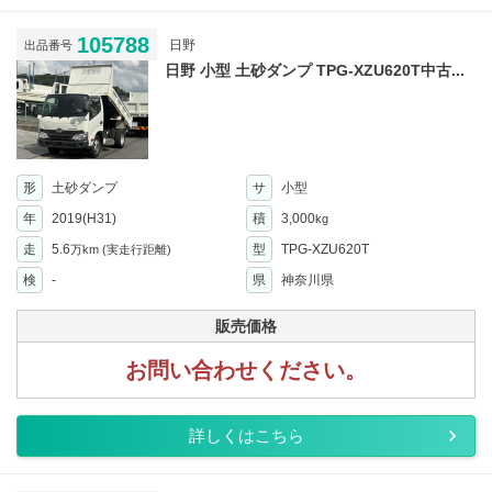
105788
日野
出品番号
日野 小型 土砂ダンプ TPG-XZU620T中古...
形
土砂ダンプ
サ
小型
年
2019(H31)
積
3,000
kg
走
5.6
型
TPG-XZU620T
万km
(実走行距離)
検
-
県
神奈川県
販売価格
お問い合わせください。
詳しくはこちら