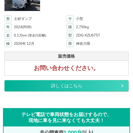
形
土砂ダンプ
サ
小型
年
2024(R06)
積
2,750
kg
走
0.1
型
2DG-XZU675T
万km
(実走行距離)
検
2026年 12月
県
神奈川県
販売価格
お問い合わせください。
詳しくはこちら
テレビ電話で車両状態をお届けするので、
現地に車を見に来なくても大丈夫！
1,000台
非公開車両
以上!