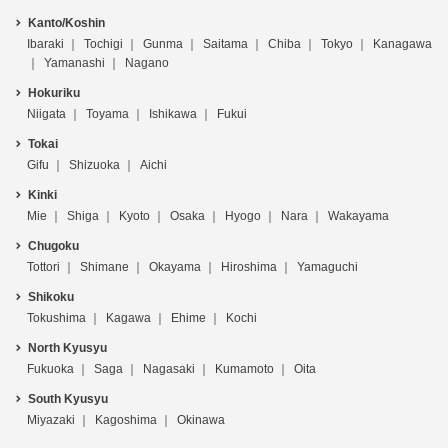
Kanto/Koshin
Ibaraki
Tochigi
Gunma
Saitama
Chiba
Tokyo
Kanagawa
Yamanashi
Nagano
Hokuriku
Niigata
Toyama
Ishikawa
Fukui
Tokai
Gifu
Shizuoka
Aichi
Kinki
Mie
Shiga
Kyoto
Osaka
Hyogo
Nara
Wakayama
Chugoku
Tottori
Shimane
Okayama
Hiroshima
Yamaguchi
Shikoku
Tokushima
Kagawa
Ehime
Kochi
North Kyusyu
Fukuoka
Saga
Nagasaki
Kumamoto
Oita
South Kyusyu
Miyazaki
Kagoshima
Okinawa