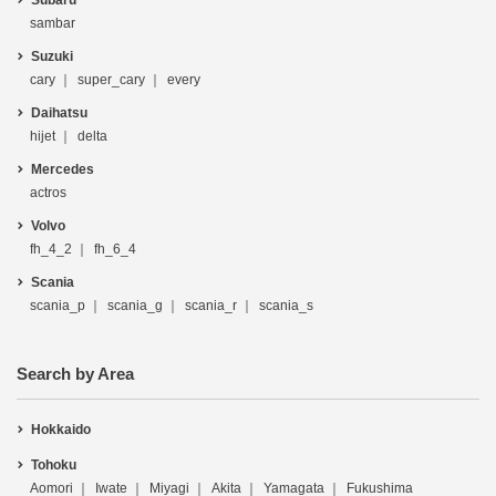
sambar
Suzuki
cary
super_cary
every
Daihatsu
hijet
delta
Mercedes
actros
Volvo
fh_4_2
fh_6_4
Scania
scania_p
scania_g
scania_r
scania_s
Search by Area
Hokkaido
Tohoku
Aomori
Iwate
Miyagi
Akita
Yamagata
Fukushima