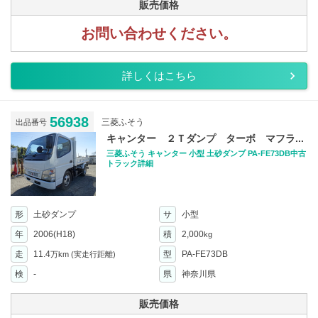
販売価格
お問い合わせください。
詳しくはこちら
56938
三菱ふそう
出品番号
キャンター ２Ｔダンプ ターボ マフラ...
三菱ふそう キャンター 小型 土砂ダンプ PA-FE73DB中古
トラック詳細
形
土砂ダンプ
サ
小型
年
2006(H18)
積
2,000
kg
走
11.4
型
PA-FE73DB
万km
(実走行距離)
検
-
県
神奈川県
販売価格