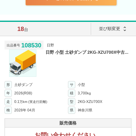
18
unfold_more
並び順変更
台
108530
日野
出品番号
日野 小型 土砂ダンプ 2KG-XZU700X中古...
形
土砂ダンプ
サ
小型
年
2026(R08)
積
3,700
kg
走
0.1
型
2KG-XZU700X
万km
(実走行距離)
検
2028年 04月
県
神奈川県
販売価格
お問い合わせください。