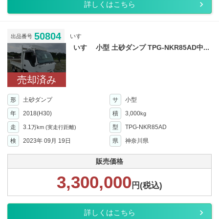
詳しくはこちら
50804
いすゞ
出品番号
いすゞ 小型 土砂ダンプ TPG-NKR85AD中...
売却済み
形
土砂ダンプ
サ
小型
年
2018(H30)
積
3,000
kg
走
3.1
型
TPG-NKR85AD
万km
(実走行距離)
検
2023年 09月 19日
県
神奈川県
販売価格
3,300,000
円(税込)
詳しくはこちら