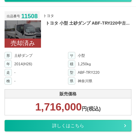
11508
トヨタ
出品番号
トヨタ 小型 土砂ダンプ ABF-TRY220中古...
売却済み
形
土砂ダンプ
サ
小型
年
2014(H26)
積
1,250
kg
走
-
型
ABF-TRY220
検
-
県
神奈川県
販売価格
1,716,000
円(税込)
詳しくはこちら