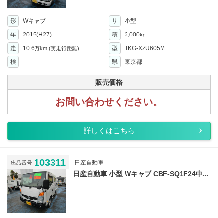
形
Wキャブ
サ
小型
年
2015(H27)
積
2,000
kg
走
10.6
型
TKG-XZU605M
万km
(実走行距離)
検
-
県
東京都
販売価格
お問い合わせください。
詳しくはこちら
103311
日産自動車
出品番号
日産自動車 小型 Wキャブ CBF-SQ1F24中...