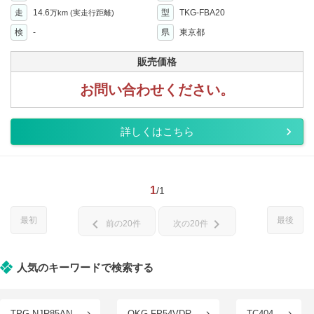
走
14.6
型
TKG-FBA20
万km
(実走行距離)
検
-
県
東京都
販売価格
お問い合わせください。
詳しくはこちら
1
/1
最初
最後
chevron_left
chevron_right
前の20件
次の20件
人気のキーワードで検索する
TPG-NJR85AN
QKG-FP54VDR
TC404