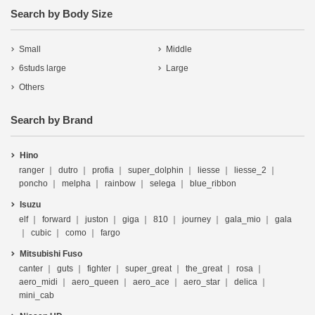
Search by Body Size
Small
Middle
6studs large
Large
Others
Search by Brand
Hino
ranger
dutro
profia
super_dolphin
liesse
liesse_2
poncho
melpha
rainbow
selega
blue_ribbon
Isuzu
elf
forward
juston
giga
810
journey
gala_mio
gala
cubic
como
fargo
Mitsubishi Fuso
canter
guts
fighter
super_great
the_great
rosa
aero_midi
aero_queen
aero_ace
aero_star
delica
mini_cab