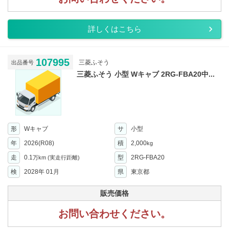
詳しくはこちら
107995
三菱ふそう
出品番号
三菱ふそう 小型 Wキャブ 2RG-FBA20中...
形
Wキャブ
サ
小型
年
2026(R08)
積
2,000
kg
走
0.1
型
2RG-FBA20
万km
(実走行距離)
検
2028年 01月
県
東京都
販売価格
お問い合わせください。