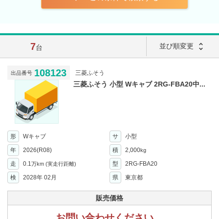
7
unfold_more
並び順変更
台
108123
三菱ふそう
出品番号
三菱ふそう 小型 Wキャブ 2RG-FBA20中...
形
Wキャブ
サ
小型
年
2026(R08)
積
2,000
kg
走
0.1
型
2RG-FBA20
万km
(実走行距離)
検
2028年 02月
県
東京都
販売価格
お問い合わせください。