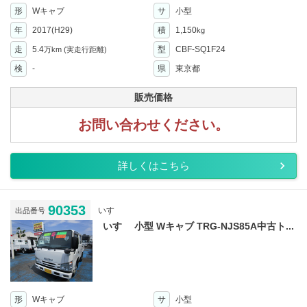
形
Wキャブ
サ
小型
年
2017(H29)
積
1,150
kg
走
5.4
型
CBF-SQ1F24
万km
(実走行距離)
検
-
県
東京都
販売価格
お問い合わせください。
詳しくはこちら
90353
いすゞ
出品番号
いすゞ 小型 Wキャブ TRG-NJS85A中古ト...
形
Wキャブ
サ
小型