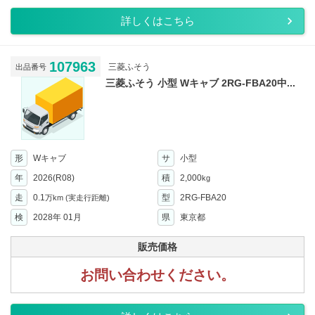
詳しくはこちら
107963
三菱ふそう
出品番号
三菱ふそう 小型 Wキャブ 2RG-FBA20中...
形
Wキャブ
サ
小型
年
2026(R08)
積
2,000
kg
走
0.1
型
2RG-FBA20
万km
(実走行距離)
検
2028年 01月
県
東京都
販売価格
お問い合わせください。