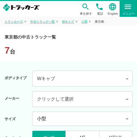
phone
language
menu
車を探す
電話
English
メニュー
トラッカーズ
中古トラック一覧
Wキャブ
小型
東京都
東京都の中古トラック一覧
7
台
ボディタイプ
Wキャブ
メーカー
クリックして選択
サイズ