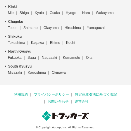
Kinki
Mie
Shiga
Kyoto
Osaka
Hyogo
Nara
Wakayama
Chugoku
Tottori
Shimane
Okayama
Hiroshima
Yamaguchi
Shikoku
Tokushima
Kagawa
Ehime
Kochi
North Kyusyu
Fukuoka
Saga
Nagasaki
Kumamoto
Oita
South Kyusyu
Miyazaki
Kagoshima
Okinawa
利用規約
プライバシーポリシー
特定商取引法に基づく表記
お問い合わせ
運営会社
© Copyright Azoop, Inc. All Rights Reserved.