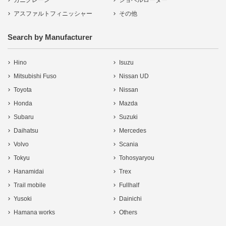
カニクレーン
ショベルローダー
アスファルトフィニッシャー
その他
Search by Manufacturer
Hino
Isuzu
Mitsubishi Fuso
Nissan UD
Toyota
Nissan
Honda
Mazda
Subaru
Suzuki
Daihatsu
Mercedes
Volvo
Scania
Tokyu
Tohosyaryou
Hanamidai
Trex
Trail mobile
Fullhalf
Yusoki
Dainichi
Hamana works
Others