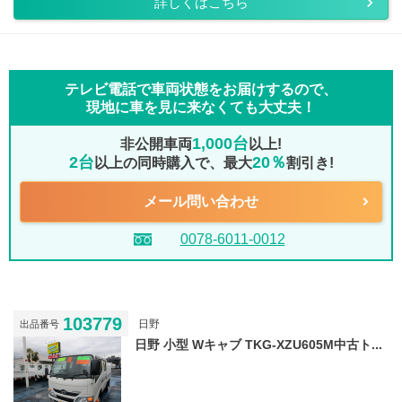
詳しくはこちら
テレビ電話で車両状態をお届けするので、
現地に車を見に来なくても大丈夫！
1,000台
非公開車両
以上!
2台
20％
以上の同時購入で、最大
割引き!
メール問い合わせ
0078-6011-0012
103779
日野
出品番号
日野 小型 Wキャブ TKG-XZU605M中古ト...