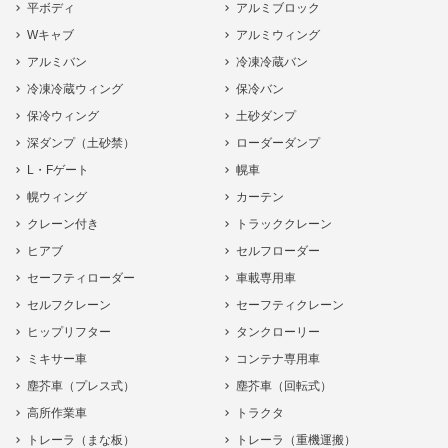
平ボディ
アルミブロック
Wキャブ
アルミウィング
アルミバン
冷凍冷蔵バン
冷凍冷蔵ウィング
保冷バン
保冷ウィング
土砂ダンプ
深ダンプ（土砂禁）
ローダーダンプ
L・Fゲート
幌車
幌ウィング
カーテン
クレーン付き
トラッククレーン
ヒアブ
セルフローダー
セーフティローダー
車載専用車
セルフクレーン
セーフティクレーン
ヒップリフター
タンクローリー
ミキサー車
コンテナ専用車
塵芥車（プレス式）
塵芥車（回転式）
高所作業車
トラクタ
トレーラ（まな板）
トレーラ（重機運搬）