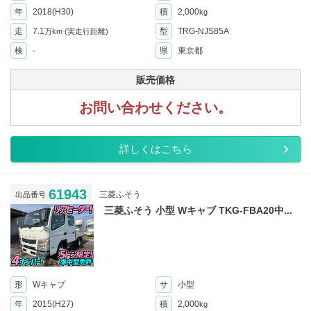
年
2018(H30)
積
2,000
kg
走
7.1
型
TRG-NJS85A
万km
(実走行距離)
検
-
県
東京都
販売価格
お問い合わせください。
詳しくはこちら
61943
三菱ふそう
出品番号
三菱ふそう 小型 Wキャブ TKG-FBA20中...
形
Wキャブ
サ
小型
年
2015(H27)
積
2,000
kg