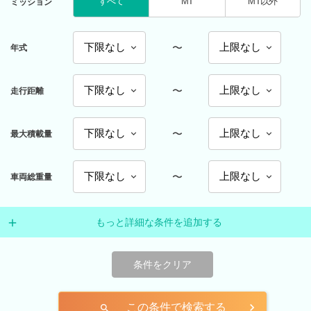
すべて
MT
MT以外
ミッション
〜
年式
〜
走行距離
〜
最大積載量
〜
車両総重量
もっと詳細な条件を追加する
条件をクリア
この条件で検索する
search