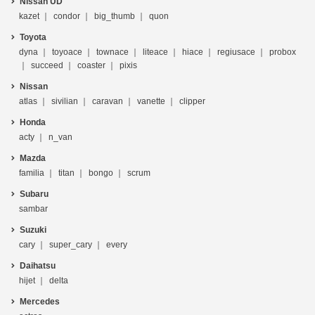
Nissan UD
kazet
condor
big_thumb
quon
Toyota
dyna
toyoace
townace
liteace
hiace
regiusace
probox
succeed
coaster
pixis
Nissan
atlas
sivilian
caravan
vanette
clipper
Honda
acty
n_van
Mazda
familia
titan
bongo
scrum
Subaru
sambar
Suzuki
cary
super_cary
every
Daihatsu
hijet
delta
Mercedes