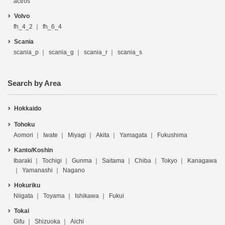
actros
Volvo
fh_4_2
fh_6_4
Scania
scania_p
scania_g
scania_r
scania_s
Search by Area
Hokkaido
Tohoku
Aomori
Iwate
Miyagi
Akita
Yamagata
Fukushima
Kanto/Koshin
Ibaraki
Tochigi
Gunma
Saitama
Chiba
Tokyo
Kanagawa
Yamanashi
Nagano
Hokuriku
Niigata
Toyama
Ishikawa
Fukui
Tokai
Gifu
Shizuoka
Aichi