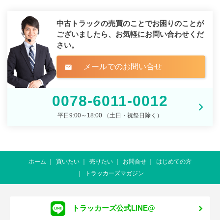
中古トラックの売買のことでお困りのことが
ございましたら、
お気軽にお問い合わせくだ
さい。
メールでのお問い合せ
mail
0078-6011-0012
平日9:00～18:00 （土日・祝祭日除く）
ホーム
買いたい
売りたい
お問合せ
はじめての方
トラッカーズマガジン
トラッカーズ公式LINE@