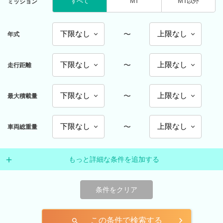
すべて
MT
MT以外
ミッション
〜
年式
〜
走行距離
〜
最大積載量
〜
車両総重量
もっと詳細な条件を追加する
条件をクリア
この条件で検索する
search