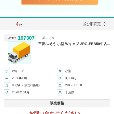
4
unfold_more
並び順変更
台
107307
三菱ふそう
出品番号
三菱ふそう 小型 Wキャブ 2RG-FEB50中古...
形
Wキャブ
サ
小型
年
2026(R08)
積
3,000
kg
走
0.2
型
2RG-FEB50
万km
(実走行距離)
検
2028年 01月
県
千葉県
販売価格
お問い合わせください。