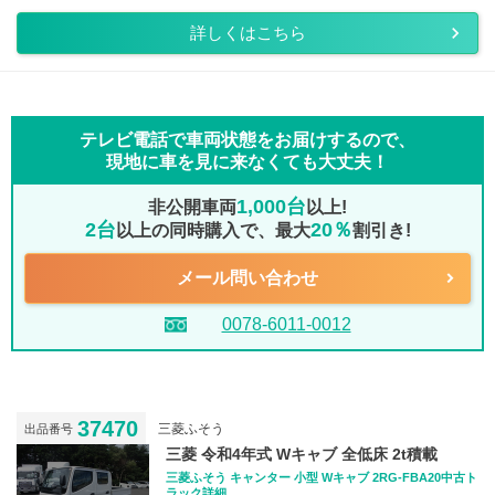
詳しくはこちら
テレビ電話で車両状態をお届けするので、
現地に車を見に来なくても大丈夫！
1,000台
非公開車両
以上!
2台
20％
以上の同時購入で、最大
割引き!
メール問い合わせ
0078-6011-0012
37470
三菱ふそう
出品番号
三菱 令和4年式 Wキャブ 全低床 2t積載
三菱ふそう キャンター 小型 Wキャブ 2RG-FBA20中古ト
ラック詳細