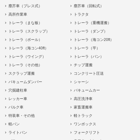
塵芥車（プレス式）
塵芥車（回転式）
高所作業車
トラクタ
トレーラ（まな板）
トレーラ（重機運搬）
トレーラ（スクラップ）
トレーラ（ダンプ）
トレーラ（ポール）
トレーラ（海コン20ft）
トレーラ（海コン40ft）
トレーラ（平）
トレーラ（ウイング）
トレーラ（バン）
トレーラ（その他）
チップ運搬
スクラップ運搬
コンクリート圧送
バキュームダンパー
シャーシ
穴掘建柱車
バキュームカー
レッカー車
高圧洗浄車
バルク車
家畜運搬車
特装車・その他
軽トラック
軽バン
ワンボックス
ライトバン
フォークリフト