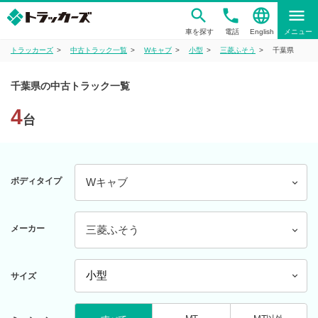
phone
language
menu
車を探す
電話
English
メニュー
トラッカーズ
中古トラック一覧
Wキャブ
小型
三菱ふそう
千葉県
千葉県の中古トラック一覧
4
台
ボディタイプ
Wキャブ
メーカー
三菱ふそう
サイズ