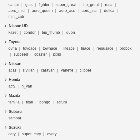
canter
guts
fighter
super_great
the_great
rosa
aero_midi
aero_queen
aero_ace
aero_star
delica
mini_cab
Nissan UD
kazet
condor
big_thumb
quon
Toyota
dyna
toyoace
townace
liteace
hiace
regiusace
probox
succeed
coaster
pixis
Nissan
atlas
sivilian
caravan
vanette
clipper
Honda
acty
n_van
Mazda
familia
titan
bongo
scrum
Subaru
sambar
Suzuki
cary
super_cary
every