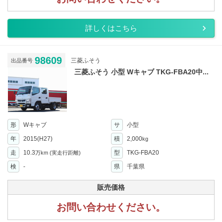
詳しくはこちら
98609
三菱ふそう
出品番号
三菱ふそう 小型 Wキャブ TKG-FBA20中...
形
Wキャブ
サ
小型
年
2015(H27)
積
2,000
kg
走
10.3
型
TKG-FBA20
万km
(実走行距離)
検
-
県
千葉県
販売価格
お問い合わせください。