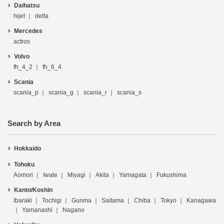
Daihatsu
hijet
delta
Mercedes
actros
Volvo
fh_4_2
fh_6_4
Scania
scania_p
scania_g
scania_r
scania_s
Search by Area
Hokkaido
Tohoku
Aomori
Iwate
Miyagi
Akita
Yamagata
Fukushima
Kanto/Koshin
Ibaraki
Tochigi
Gunma
Saitama
Chiba
Tokyo
Kanagawa
Yamanashi
Nagano