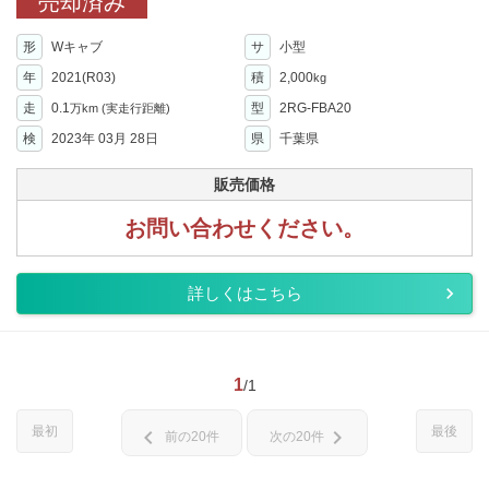
売却済み
形
Wキャブ
サ
小型
年
2021(R03)
積
2,000
kg
走
0.1
型
2RG-FBA20
万km
(実走行距離)
検
2023年 03月 28日
県
千葉県
販売価格
お問い合わせください。
詳しくはこちら
1
/1
最初
最後
chevron_left
chevron_right
前の20件
次の20件