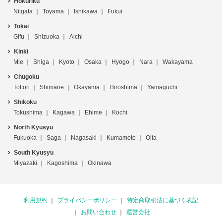
Hokuriku
Niigata
Toyama
Ishikawa
Fukui
Tokai
Gifu
Shizuoka
Aichi
Kinki
Mie
Shiga
Kyoto
Osaka
Hyogo
Nara
Wakayama
Chugoku
Tottori
Shimane
Okayama
Hiroshima
Yamaguchi
Shikoku
Tokushima
Kagawa
Ehime
Kochi
North Kyusyu
Fukuoka
Saga
Nagasaki
Kumamoto
Oita
South Kyusyu
Miyazaki
Kagoshima
Okinawa
利用規約
プライバシーポリシー
特定商取引法に基づく表記
お問い合わせ
運営会社