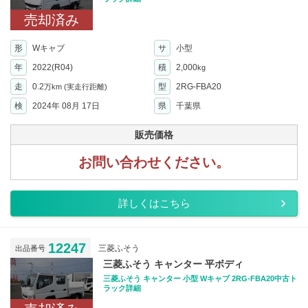
売却済み
形
Wキャブ
サ
小型
年
2022(R04)
積
2,000
kg
走
0.2
型
2RG-FBA20
万km
(実走行距離)
検
2024年 08月 17日
県
千葉県
販売価格
お問い合わせください。
詳しくはこちら
12247
三菱ふそう
出品番号
三菱ふそう キャンター 平ボディ
三菱ふそう キャンター 小型 Wキャブ 2RG-FBA20中古ト
ラック詳細