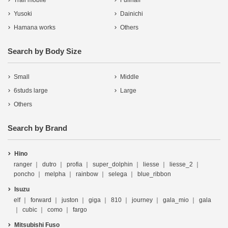
Trail mobile
Fullhalf
Yusoki
Dainichi
Hamana works
Others
Search by Body Size
Small
Middle
6studs large
Large
Others
Search by Brand
Hino
ranger
dutro
profia
super_dolphin
liesse
liesse_2
poncho
melpha
rainbow
selega
blue_ribbon
Isuzu
elf
forward
juston
giga
810
journey
gala_mio
gala
cubic
como
fargo
Mitsubishi Fuso