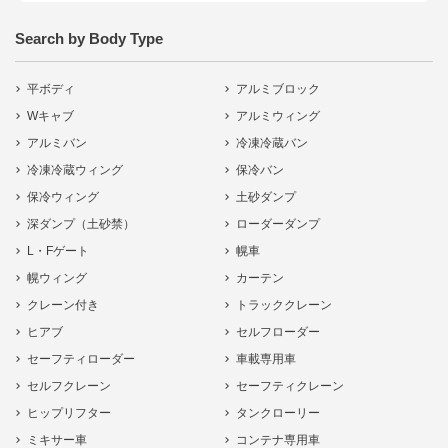
Search by Body Type
平ボディ
アルミブロック
Wキャブ
アルミウィング
アルミバン
冷凍冷蔵バン
冷凍冷蔵ウィング
保冷バン
保冷ウィング
土砂ダンプ
深ダンプ（土砂禁）
ローダーダンプ
L・Fゲート
幌車
幌ウィング
カーテン
クレーン付き
トラッククレーン
ヒアブ
セルフローダー
セーフティローダー
車載専用車
セルフクレーン
セーフティクレーン
ヒップリフター
タンクローリー
ミキサー車
コンテナ専用車