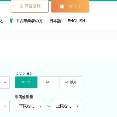
新規登録
ログイン
中古車業者の方
日本語
ENGLISH
る
ミッション
すべて
MT
MT以外
車両総重量
〜