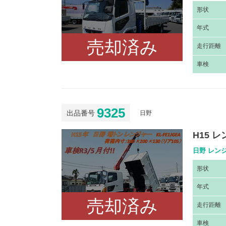
形
状
年
式
売却済み
走
行距離
車
検
9325
出品番号
日野
H15 
日野 レンジ
形
状
年
式
売却済み
走
行距離
車
検