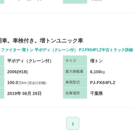
用車。車検付き。増トンユニック車
 ファイター 増トン 平ボディ（クレーン付） PJ-FK64FLZ中古トラック詳細
平ボディ（クレーン付）
増トン
サ
イズ
2006(H18)
6,100
最大
積
載量
kg
100.0
PJ-FK64FLZ
車両
型
式
万km
(実走行距離)
2019年 08月 29日
千葉県
在庫場所
1