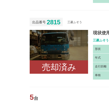
2815
出品番号
三菱ふそう
現状使
三菱ふそう
形
状
年
式
売却済み
走
行距離
車
検
5
台