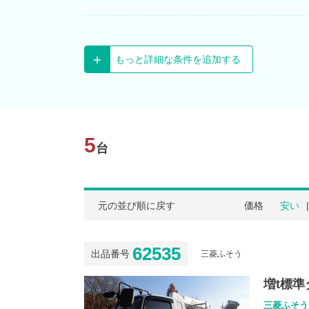
もっと詳細な条件を追加する
5
台
元の並び順に戻す
価格
安い
62535
出品番号
三菱ふそう
増t標準
三菱ふそう