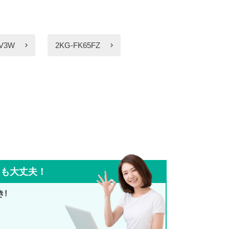
1V3W
2KG-FK65FZ
ても大丈夫！
き!