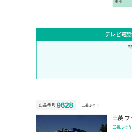
車
検
テレビ電話
9628
出品番号
三菱ふそう
三菱 フ
三菱ふそう