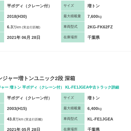
平ボディ（クレーン付）
増トン
サ
イズ
2018(H30)
7,600
最大
積
載量
kg
6.3
2KG-FK62FZ
車両
型
式
万km
(実走行距離)
2021年 06月 28日
千葉県
在庫場所
レンジャー増トンユニック2段 深箱
ャー 増トン 平ボディ（クレーン付） KL-FE1JGEA中古トラック詳細
平ボディ（クレーン付）
増トン
サ
イズ
2003(H15)
6,400
最大
積
載量
kg
43.0
KL-FE1JGEA
車両
型
式
万km
(実走行距離)
2021年 05月 28日
千葉県
在庫場所