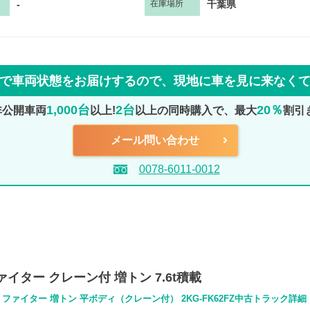
-
千葉県
在庫場所
で車両状態をお届けするので、
現地に車を見に来なく
1,000台
2台
20％
非公開車両
以上!
以上の同時購入で、最大
割引
メール問い合わせ
0078-6011-0012
ァイター クレーン付 増トン 7.6t積載
 ファイター 増トン 平ボディ（クレーン付） 2KG-FK62FZ中古トラック詳細