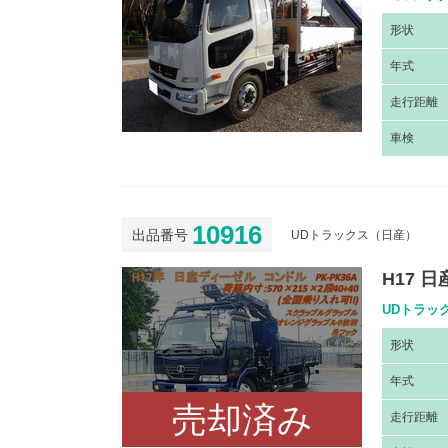
形
状
年
式
走
行距離
車
検
10916
出品番号
UDトラックス（日産）
H17 
UDトラッ
形
状
年
式
売却済み
走
行距離