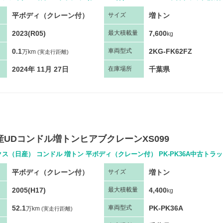
平ボディ（クレーン付）
増トン
サ
イズ
2023(R05)
7,600
最大
積
載量
kg
0.1
2KG-FK62FZ
車両
型
式
万km
(実走行距離)
2024年 11月 27日
千葉県
在庫場所
日産UDコンドル増トンヒアブクレーンXS099
クス（日産） コンドル 増トン 平ボディ（クレーン付） PK-PK36A中古トラ
平ボディ（クレーン付）
増トン
サ
イズ
2005(H17)
4,400
最大
積
載量
kg
52.1
PK-PK36A
車両
型
式
万km
(実走行距離)