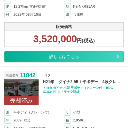
走
12.2
型
PB-NKR81AR
万km
(実走行距離)
検
2022年 08月 10日
県
兵庫県
販売価格
3,520,000
円(税込)
詳しくはこちら
11842
トヨタ
出品番号
H21年 ダイナ2.95ｔ平ボデー 4段クレ...
トヨタ ダイナ 小型 平ボディ（クレーン付） BDG-
XZU344中古トラック詳細
売却済み
形
平ボディ（クレーン付）
サ
小型
年
2009(H21)
積
2,950
kg