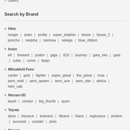
Others
Search by Brand
Hino
ranger
dutro
profia
super_dolphin
liesse
liesse_2
poncho
melpha
rainbow
selega
blue_ribbon
Isuzu
elf
forward
juston
giga
810
journey
gala_mio
gala
cubic
como
fargo
Mitsubishi Fuso
canter
guts
fighter
super_great
the_great
rosa
aero_midi
aero_queen
aero_ace
aero_star
delica
mini_cab
Nissan UD
kazet
condor
big_thumb
quon
Toyota
dyna
toyoace
townace
liteace
hiace
regiusace
probox
succeed
coaster
pixis