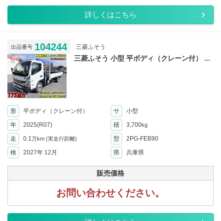
詳しくはこちら
104244
三菱ふそう
出品番号
三菱ふそう 小型 平ボディ（クレーン付） ...
形
平ボディ（クレーン付）
サ
小型
年
2025(R07)
積
3,700
kg
走
0.1
型
2PG-FEB90
万km
(実走行距離)
検
2027年 12月
県
兵庫県
販売価格
お問い合わせください。