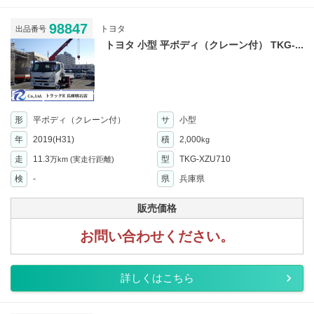
98847
トヨタ
出品番号
トヨタ 小型 平ボディ（クレーン付） TKG-...
形
平ボディ（クレーン付）
サ
小型
年
2019(H31)
積
2,000
kg
走
11.3
型
TKG-XZU710
万km
(実走行距離)
検
-
県
兵庫県
販売価格
お問い合わせください。
詳しくはこちら