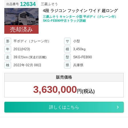
12634
三菱ふそう
出品番号
4段 ラジコン フックイン ワイド 超ロング
三菱ふそう キャンター 小型 平ボディ（クレーン付）
SKG-FEB90中古トラック詳細
売却済み
形
平ボディ（クレーン付）
サ
小型
年
2011(H23)
積
3,450
kg
走
39.0
型
SKG-FEB90
万km
(実走行距離)
検
2022年 02月 08日
県
兵庫県
販売価格
3,630,000
円(税込)
詳しくはこちら