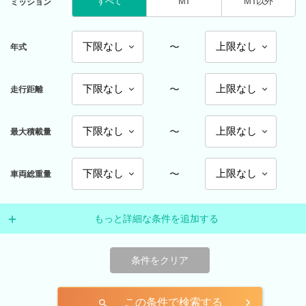
すべて
MT
MT以外
ミッション
〜
年式
〜
走行距離
〜
最大積載量
〜
車両総重量
もっと詳細な条件を追加する
条件をクリア
この条件で検索する
search