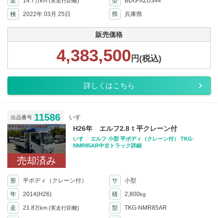
走
14.7
型
BDG-XZU344
万km
(実走行距離)
検
2022年 03月 25日
県
兵庫県
販売価格
4,383,500
円(税込)
詳しくはこちら
11586
いすゞ
出品番号
H26年 エルフ2.8ｔ平クレーン付
いすゞ エルフ 小型 平ボディ（クレーン付） TKG-
NMR85AR中古トラック詳細
売却済み
形
平ボディ（クレーン付）
サ
小型
年
2014(H26)
積
2,800
kg
走
21.8
型
TKG-NMR85AR
万km
(実走行距離)