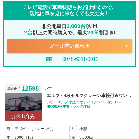
テレビ電話で車両状態をお届けするので、
現地に車を見に来なくても大丈夫！
1,000台
非公開車両
以上!
2台
20％
以上の同時購入で、最大
割引き!
メール問い合わせ
0078-6011-0012
12595
いすゞ
出品番号
エルフ・4段セルフクレーン車検付★ワン...
いすゞ エルフ 小型 平ボディ（クレーン付） PB-
NKR81AR中古トラック詳細
売却済み
形
平ボディ（クレーン付）
サ
小型
年
2006(H18)
積
3,000
kg