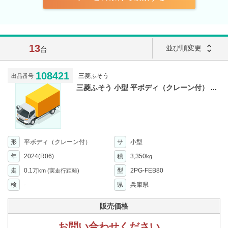
13
unfold_more
並び順変更
台
108421
三菱ふそう
出品番号
三菱ふそう 小型 平ボディ（クレーン付） ...
形
平ボディ（クレーン付）
サ
小型
年
2024(R06)
積
3,350
kg
走
0.1
型
2PG-FEB80
万km
(実走行距離)
検
-
県
兵庫県
販売価格
お問い合わせください。