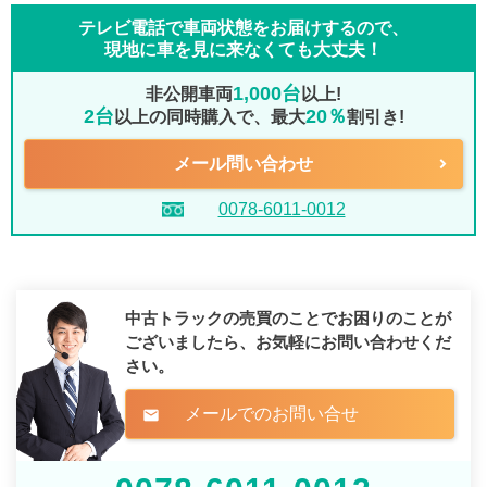
テレビ電話で車両状態をお届けするので、
現地に車を見に来なくても大丈夫！
1,000台
非公開車両
以上!
2台
20％
以上の同時購入で、最大
割引き!
メール問い合わせ
0078-6011-0012
中古トラックの売買のことでお困りのことが
ございましたら、
お気軽にお問い合わせくだ
さい。
メールでのお問い合せ
mail