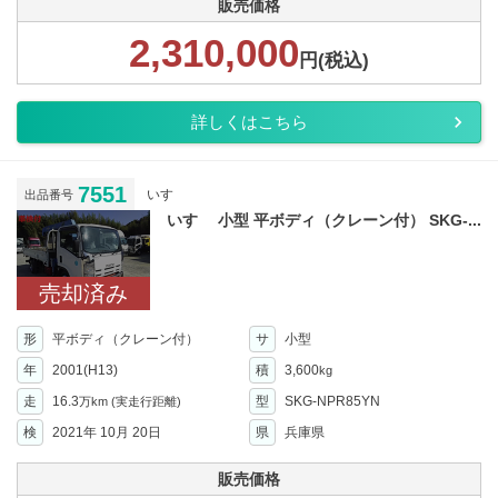
販売価格
2,310,000
円(税込)
詳しくはこちら
7551
いすゞ
出品番号
いすゞ 小型 平ボディ（クレーン付） SKG-...
売却済み
形
平ボディ（クレーン付）
サ
小型
年
2001(H13)
積
3,600
kg
走
16.3
型
SKG-NPR85YN
万km
(実走行距離)
検
2021年 10月 20日
県
兵庫県
販売価格