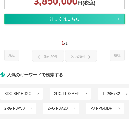
3,850,000
円(税込)
詳しくはこちら
1
/1
最初
最後
chevron_left
chevron_right
前の20件
次の20件
人気のキーワードで検索する
BDG-SH1EDXG
2RG-FP84VER
TF28H7B2
2RG-FBAV0
2RG-FBA20
PJ-FP54JDR