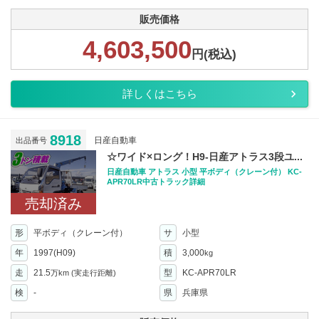
販売価格
4,603,500
円(税込)
詳しくはこちら
8918
日産自動車
出品番号
☆ワイド×ロング！H9-日産アトラス3段ユ...
日産自動車 アトラス 小型 平ボディ（クレーン付） KC-
APR70LR中古トラック詳細
売却済み
形
平ボディ（クレーン付）
サ
小型
年
1997(H09)
積
3,000
kg
走
21.5
型
KC-APR70LR
万km
(実走行距離)
検
-
県
兵庫県