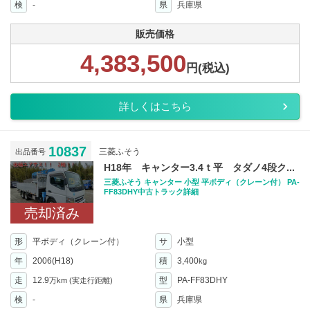
検
-
県
兵庫県
販売価格
4,383,500
円(税込)
詳しくはこちら
10837
三菱ふそう
出品番号
H18年 キャンター3.4ｔ平 タダノ4段ク...
三菱ふそう キャンター 小型 平ボディ（クレーン付） PA-
FF83DHY中古トラック詳細
売却済み
形
平ボディ（クレーン付）
サ
小型
年
2006(H18)
積
3,400
kg
走
12.9
型
PA-FF83DHY
万km
(実走行距離)
検
-
県
兵庫県