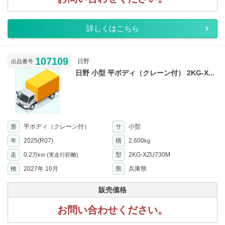
詳しくはこちら
107109
日野
出品番号
日野 小型 平ボディ（クレーン付） 2KG-X...
形
平ボディ（クレーン付）
サ
小型
年
2025(R07)
積
2,600
kg
走
0.2
型
2KG-XZU730M
万km
(実走行距離)
検
2027年 10月
県
兵庫県
販売価格
お問い合わせください。