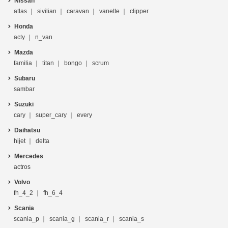
Nissan
atlas
sivilian
caravan
vanette
clipper
Honda
acty
n_van
Mazda
familia
titan
bongo
scrum
Subaru
sambar
Suzuki
cary
super_cary
every
Daihatsu
hijet
delta
Mercedes
actros
Volvo
fh_4_2
fh_6_4
Scania
scania_p
scania_g
scania_r
scania_s