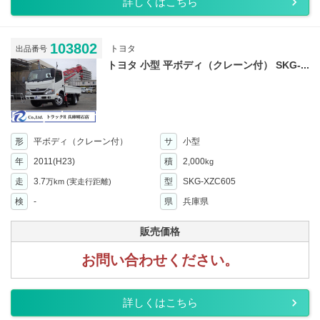
詳しくはこちら
103802
トヨタ
出品番号
トヨタ 小型 平ボディ（クレーン付） SKG-...
形
平ボディ（クレーン付）
サ
小型
年
2011(H23)
積
2,000
kg
走
3.7
型
SKG-XZC605
万km
(実走行距離)
検
-
県
兵庫県
販売価格
お問い合わせください。
詳しくはこちら