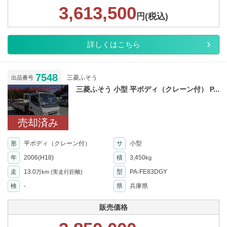
3,613,500
円(税込)
詳しくはこちら
7548
三菱ふそう
出品番号
三菱ふそう 小型 平ボディ（クレーン付） P...
売却済み
形
平ボディ（クレーン付）
サ
小型
年
2006(H18)
積
3,450
kg
走
13.0
型
PA-FE83DGY
万km
(実走行距離)
検
-
県
兵庫県
販売価格