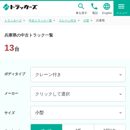
phone
language
menu
車を探す
電話
English
メニュー
トラッカーズ
中古トラック一覧
クレーン付き
小型
兵庫県
兵庫県の中古トラック一覧
13
台
ボディタイプ
クレーン付き
メーカー
クリックして選択
サイズ