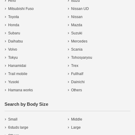
Hino
Isuzu
Mitsubishi Fuso
Nissan UD
Toyota
Nissan
Honda
Mazda
Subaru
Suzuki
Daihatsu
Mercedes
Volvo
Scania
Tokyu
Tohosyaryou
Hanamidai
Trex
Trail mobile
Fullhalf
Yusoki
Dainichi
Hamana works
Others
Search by Body Size
Small
Middle
6studs large
Large