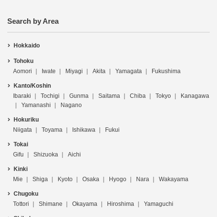
Search by Area
Hokkaido
Tohoku
Aomori
Iwate
Miyagi
Akita
Yamagata
Fukushima
Kanto/Koshin
Ibaraki
Tochigi
Gunma
Saitama
Chiba
Tokyo
Kanagawa
Yamanashi
Nagano
Hokuriku
Niigata
Toyama
Ishikawa
Fukui
Tokai
Gifu
Shizuoka
Aichi
Kinki
Mie
Shiga
Kyoto
Osaka
Hyogo
Nara
Wakayama
Chugoku
Tottori
Shimane
Okayama
Hiroshima
Yamaguchi