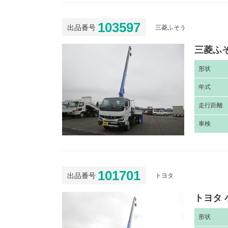
103597
出品番号
三菱ふそう
三菱ふそ
形
状
年
式
走
行距離
車
検
101701
出品番号
トヨタ
トヨタ 
形
状