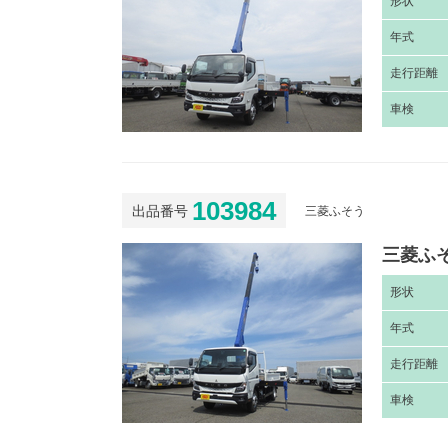
形
状
年
式
走
行距離
車
検
103984
出品番号
三菱ふそう
三菱ふそ
形
状
年
式
走
行距離
車
検