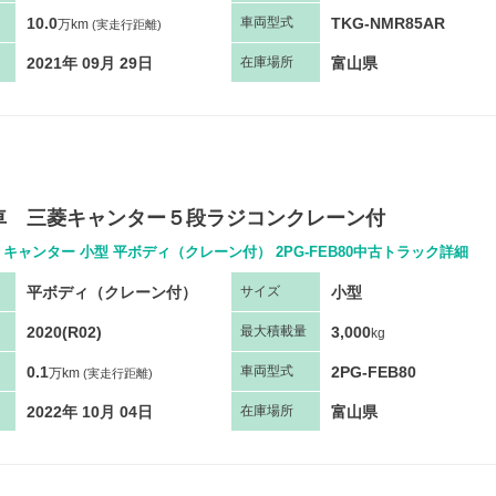
10.0
TKG-NMR85AR
車両
型
式
万km
(実走行距離)
2021年 09月 29日
富山県
在庫場所
車 三菱キャンター５段ラジコンクレーン付
 キャンター 小型 平ボディ（クレーン付） 2PG-FEB80中古トラック詳細
平ボディ（クレーン付）
小型
サ
イズ
2020(R02)
3,000
最大
積
載量
kg
0.1
2PG-FEB80
車両
型
式
万km
(実走行距離)
2022年 10月 04日
富山県
在庫場所