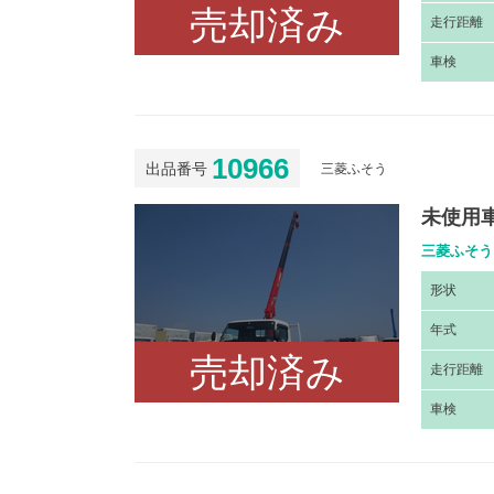
売却済み
走
行距離
車
検
10966
出品番号
三菱ふそう
未使用
三菱ふそう
形
状
年
式
売却済み
走
行距離
車
検