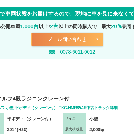
で車両状態をお届けするので、
現地に車を見に来なく
1,000台
2台
20％
非公開車両
以上!
以上の同時購入で、最大
割引
メール問い合わせ
0078-6011-0012
エルフ4段ラジコンクレーン付
フ 小型 平ボディ（クレーン付） TKG-NMR85AR中古トラック詳細
平ボディ（クレーン付）
小型
サ
イズ
2014(H26)
2,000
最大
積
載量
kg