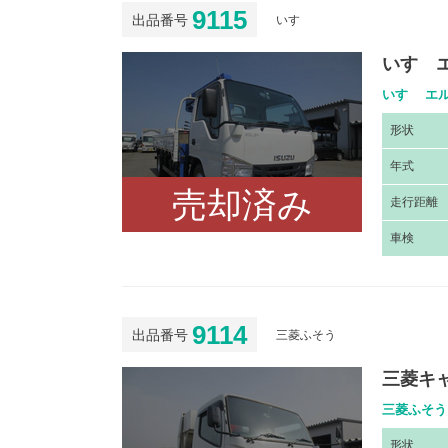
9115
出品番号
いすゞ
いすゞ
いすゞ エル
形
状
年
式
売却済み
走
行距離
車
検
9114
出品番号
三菱ふそう
三菱キ
三菱ふそう 
形
状