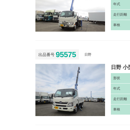
年
式
走
行距離
車
検
95575
出品番号
日野
日野 小
形
状
年
式
走
行距離
車
検