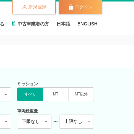
新規登録
ログイン
中古車業者の方
日本語
ENGLISH
る
ミッション
すべて
MT
MT以外
車両総重量
〜