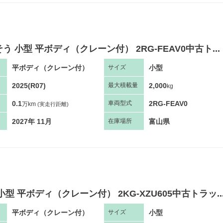
う 小型 平ボディ（クレーン付） 2RG-FEAV0中古ト...
平ボディ（クレーン付）
小型
サ
イズ
2025(R07)
2,000
最大
積
載量
kg
0.1
2RG-FEAV0
車両
型
式
万km
(実走行距離)
2027年 11月
富山県
在庫場所
小型 平ボディ（クレーン付） 2KG-XZU605中古トラッ..
平ボディ（クレーン付）
小型
サ
イズ