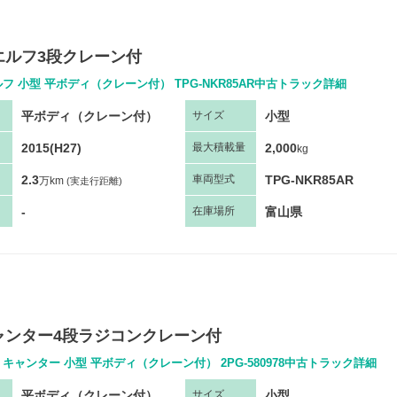
エルフ3段クレーン付
フ 小型 平ボディ（クレーン付） TPG-NKR85AR中古トラック詳細
平ボディ（クレーン付）
小型
サ
イズ
2015(H27)
2,000
最大
積
載量
kg
2.3
TPG-NKR85AR
車両
型
式
万km
(実走行距離)
-
富山県
在庫場所
ャンター4段ラジコンクレーン付
キャンター 小型 平ボディ（クレーン付） 2PG-580978中古トラック詳細
平ボディ（クレーン付）
小型
サ
イズ