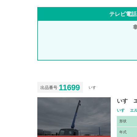
テレビ電話
11699
出品番号
いすゞ
いすゞ
いすゞ エル
形
状
年
式