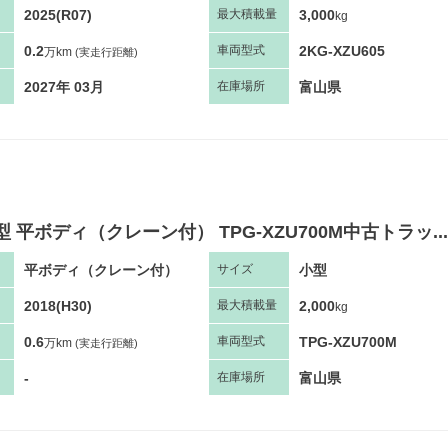
2025(R07)
3,000
最大
積
載量
kg
0.2
2KG-XZU605
車両
型
式
万km
(実走行距離)
2027年 03月
富山県
在庫場所
型 平ボディ（クレーン付） TPG-XZU700M中古トラッ...
平ボディ（クレーン付）
小型
サ
イズ
2018(H30)
2,000
最大
積
載量
kg
0.6
TPG-XZU700M
車両
型
式
万km
(実走行距離)
-
富山県
在庫場所