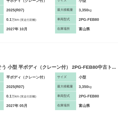
平ボディ（クレーン付）
小型
サ
イズ
2025(R07)
3,350
最大
積
載量
kg
0.1
2PG-FEB80
車両
型
式
万km
(実走行距離)
2027年 10月
富山県
在庫場所
う 小型 平ボディ（クレーン付） 2PG-FEB80中古ト...
平ボディ（クレーン付）
小型
サ
イズ
2025(R07)
3,350
最大
積
載量
kg
0.1
2PG-FEB80
車両
型
式
万km
(実走行距離)
2027年 05月
富山県
在庫場所