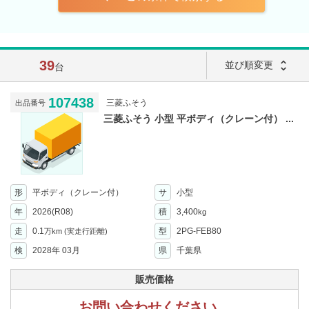
39
unfold_more
並び順変更
台
107438
三菱ふそう
出品番号
三菱ふそう 小型 平ボディ（クレーン付） ...
形
平ボディ（クレーン付）
サ
小型
年
2026(R08)
積
3,400
kg
走
0.1
型
2PG-FEB80
万km
(実走行距離)
検
2028年 03月
県
千葉県
販売価格
お問い合わせください。