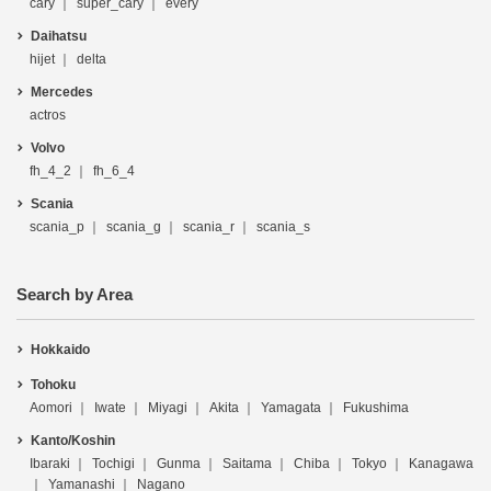
cary
super_cary
every
Daihatsu
hijet
delta
Mercedes
actros
Volvo
fh_4_2
fh_6_4
Scania
scania_p
scania_g
scania_r
scania_s
Search by Area
Hokkaido
Tohoku
Aomori
Iwate
Miyagi
Akita
Yamagata
Fukushima
Kanto/Koshin
Ibaraki
Tochigi
Gunma
Saitama
Chiba
Tokyo
Kanagawa
Yamanashi
Nagano