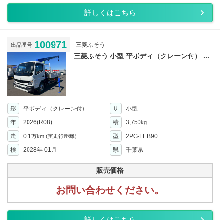
詳しくはこちら
100971
三菱ふそう
出品番号
三菱ふそう 小型 平ボディ（クレーン付） ...
形
平ボディ（クレーン付）
サ
小型
年
2026(R08)
積
3,750
kg
走
0.1
型
2PG-FEB90
万km
(実走行距離)
検
2028年 01月
県
千葉県
販売価格
お問い合わせください。
詳しくはこちら