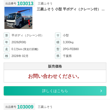
103013
三菱ふそう
出品番号
三菱ふそう 小型 平ボディ（クレーン付） ...
形
平ボディ（クレーン付）
サ
小型
年
2026(R08)
積
3,300
kg
走
0.1
型
2PG-FEB80
万km
(実走行距離)
検
2028年 02月
県
千葉県
販売価格
お問い合わせください。
詳しくはこちら
103009
三菱ふそう
出品番号