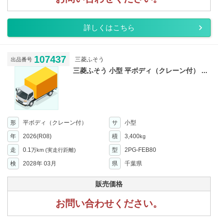
詳しくはこちら
107437
三菱ふそう
出品番号
三菱ふそう 小型 平ボディ（クレーン付） ...
形
平ボディ（クレーン付）
サ
小型
年
2026(R08)
積
3,400
kg
走
0.1
型
2PG-FEB80
万km
(実走行距離)
検
2028年 03月
県
千葉県
販売価格
お問い合わせください。