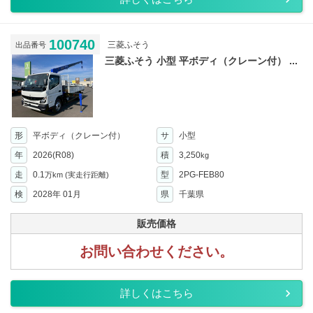
100740
三菱ふそう
出品番号
三菱ふそう 小型 平ボディ（クレーン付） ...
形
平ボディ（クレーン付）
サ
小型
年
2026(R08)
積
3,250
kg
走
0.1
型
2PG-FEB80
万km
(実走行距離)
検
2028年 01月
県
千葉県
販売価格
お問い合わせください。
詳しくはこちら