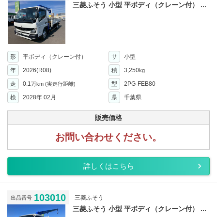
三菱ふそう 小型 平ボディ（クレーン付） ...
形
平ボディ（クレーン付）
サ
小型
年
2026(R08)
積
3,250
kg
走
0.1
型
2PG-FEB80
万km
(実走行距離)
検
2028年 02月
県
千葉県
販売価格
お問い合わせください。
詳しくはこちら
103010
三菱ふそう
出品番号
三菱ふそう 小型 平ボディ（クレーン付） ...