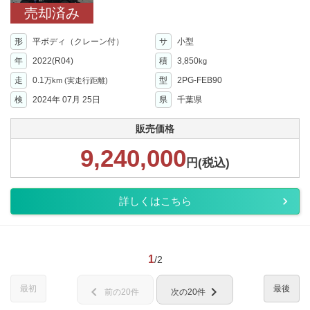
売却済み
形
平ボディ（クレーン付）
サ
小型
年
2022(R04)
積
3,850
kg
走
0.1
型
2PG-FEB90
万km
(実走行距離)
検
2024年 07月 25日
県
千葉県
販売価格
9,240,000
円(税込)
詳しくはこちら
1
/2
最初
最後
chevron_left
chevron_right
前の20件
次の20件