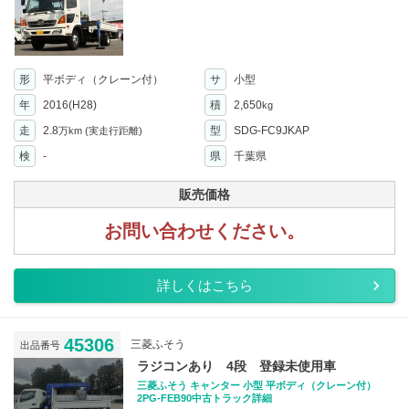
形
平ボディ（クレーン付）
サ
小型
年
2016(H28)
積
2,650
kg
走
2.8
型
SDG-FC9JKAP
万km
(実走行距離)
検
-
県
千葉県
販売価格
お問い合わせください。
詳しくはこちら
45306
三菱ふそう
出品番号
ラジコンあり 4段 登録未使用車
三菱ふそう キャンター 小型 平ボディ（クレーン付）
2PG-FEB90中古トラック詳細