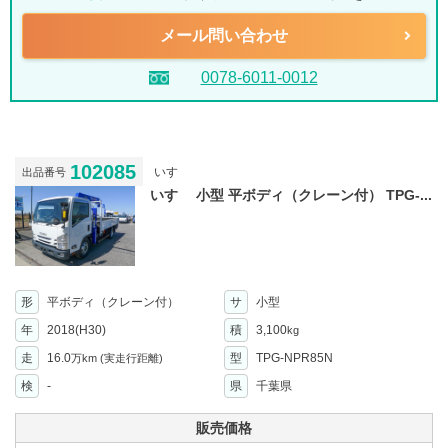
メール問い合わせ
0078-6011-0012
102085
いすゞ
出品番号
いすゞ 小型 平ボディ（クレーン付） TPG-...
形
平ボディ（クレーン付）
サ
小型
年
2018(H30)
積
3,100
kg
走
16.0
型
TPG-NPR85N
万km
(実走行距離)
検
-
県
千葉県
販売価格