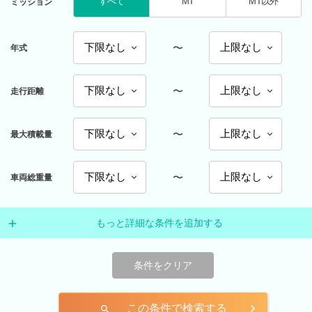
すべて
MT
MT以外
ミッション
〜
年式
〜
走行距離
〜
最大積載量
〜
車両総重量
もっと詳細な条件を追加する
条件をクリア
この条件で検索する
search