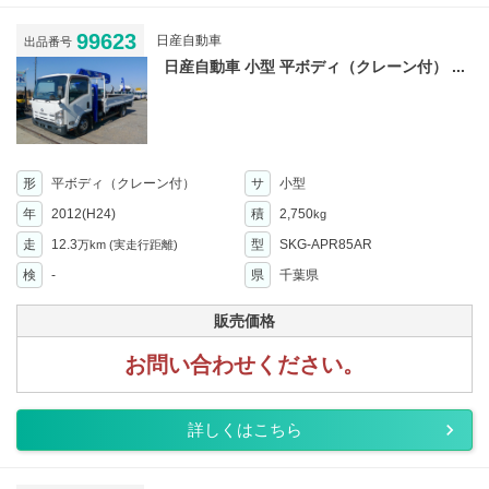
99623
日産自動車
出品番号
日産自動車 小型 平ボディ（クレーン付） ...
形
平ボディ（クレーン付）
サ
小型
年
2012(H24)
積
2,750
kg
走
12.3
型
SKG-APR85AR
万km
(実走行距離)
検
-
県
千葉県
販売価格
お問い合わせください。
詳しくはこちら