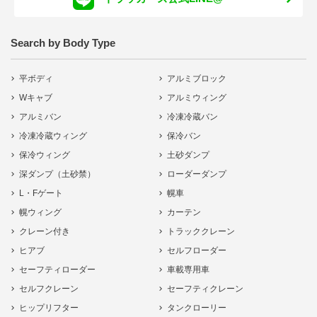
Search by Body Type
平ボディ
アルミブロック
Wキャブ
アルミウィング
アルミバン
冷凍冷蔵バン
冷凍冷蔵ウィング
保冷バン
保冷ウィング
土砂ダンプ
深ダンプ（土砂禁）
ローダーダンプ
L・Fゲート
幌車
幌ウィング
カーテン
クレーン付き
トラッククレーン
ヒアブ
セルフローダー
セーフティローダー
車載専用車
セルフクレーン
セーフティクレーン
ヒップリフター
タンクローリー