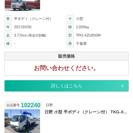
形
平ボディ（クレーン付）
サ
小型
年
2017(H29)
積
2,000
kg
走
3.7
型
TPG-XZU650M
万km
(実走行距離)
検
-
県
千葉県
販売価格
お問い合わせください。
詳しくはこちら
102240
日野
出品番号
日野 小型 平ボディ（クレーン付） TKG-X...