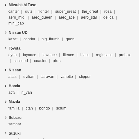
Mitsubishi Fuso
canter
guts
fighter
super_great
the_great
rosa
aero_midi
aero_queen
aero_ace
aero_star
delica
mini_cab
Nissan UD
kazet
condor
big_thumb
quon
Toyota
dyna
toyoace
townace
liteace
hiace
regiusace
probox
succeed
coaster
pixis
Nissan
atlas
sivilian
caravan
vanette
clipper
Honda
acty
n_van
Mazda
familia
titan
bongo
scrum
Subaru
sambar
Suzuki