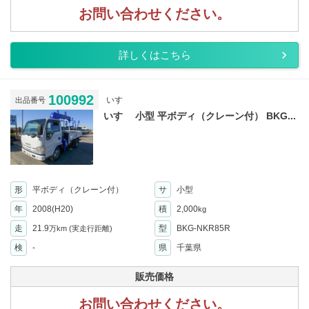
お問い合わせください。
詳しくはこちら
100992
いすゞ
出品番号
いすゞ 小型 平ボディ（クレーン付） BKG...
形
平ボディ（クレーン付）
サ
小型
年
2008(H20)
積
2,000
kg
走
21.9
型
BKG-NKR85R
万km
(実走行距離)
検
-
県
千葉県
販売価格
お問い合わせください。