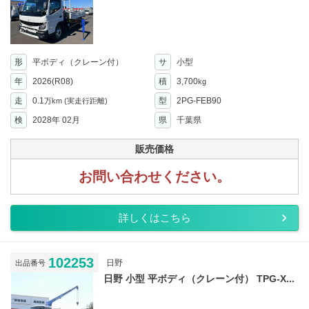
形
平ボディ（クレーン付）
サ
小型
年
2026(R08)
積
3,700
kg
走
0.1
型
2PG-FEB90
万km
(実走行距離)
検
2028年 02月
県
千葉県
販売価格
お問い合わせください。
詳しくはこちら
102253
日野
出品番号
日野 小型 平ボディ（クレーン付） TPG-X...