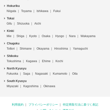
Hokuriku
Niigata
Toyama
Ishikawa
Fukui
Tokai
Gifu
Shizuoka
Aichi
Kinki
Mie
Shiga
Kyoto
Osaka
Hyogo
Nara
Wakayama
Chugoku
Tottori
Shimane
Okayama
Hiroshima
Yamaguchi
Shikoku
Tokushima
Kagawa
Ehime
Kochi
North Kyusyu
Fukuoka
Saga
Nagasaki
Kumamoto
Oita
South Kyusyu
Miyazaki
Kagoshima
Okinawa
利用規約
プライバシーポリシー
特定商取引法に基づく表記