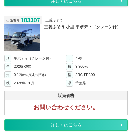
詳しくはこちら
103307
三菱ふそう
出品番号
三菱ふそう 小型 平ボディ（クレーン付） ...
形
平ボディ（クレーン付）
サ
小型
年
2026(R08)
積
3,800
kg
走
0.1
型
2RG-FEB90
万km
(実走行距離)
検
2028年 01月
県
千葉県
販売価格
お問い合わせください。
詳しくはこちら