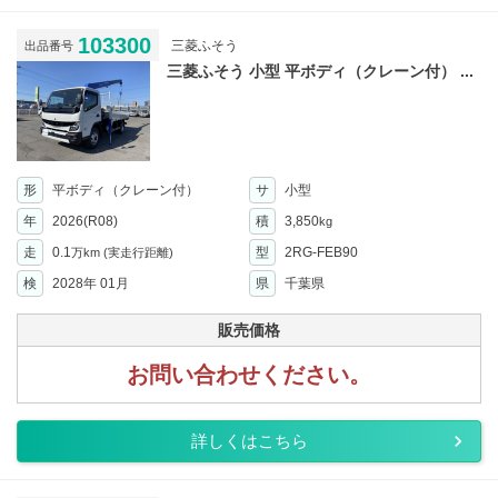
103300
三菱ふそう
出品番号
三菱ふそう 小型 平ボディ（クレーン付） ...
形
平ボディ（クレーン付）
サ
小型
年
2026(R08)
積
3,850
kg
走
0.1
型
2RG-FEB90
万km
(実走行距離)
検
2028年 01月
県
千葉県
販売価格
お問い合わせください。
詳しくはこちら