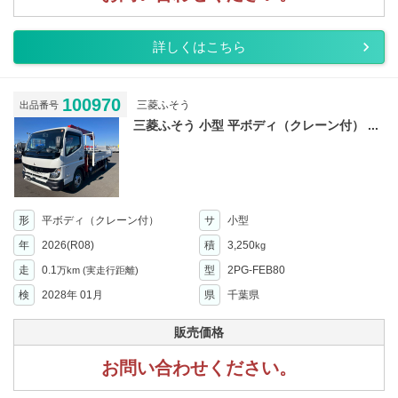
詳しくはこちら
100970
三菱ふそう
出品番号
三菱ふそう 小型 平ボディ（クレーン付） ...
形
平ボディ（クレーン付）
サ
小型
年
2026(R08)
積
3,250
kg
走
0.1
型
2PG-FEB80
万km
(実走行距離)
検
2028年 01月
県
千葉県
販売価格
お問い合わせください。