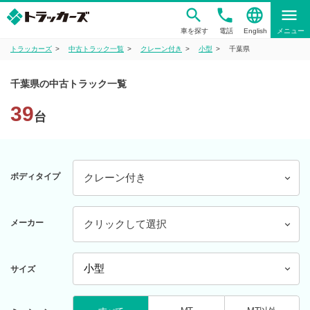
phone
language
menu
車を探す
電話
English
メニュー
トラッカーズ
中古トラック一覧
クレーン付き
小型
千葉県
千葉県の中古トラック一覧
39
台
ボディタイプ
クレーン付き
メーカー
クリックして選択
サイズ