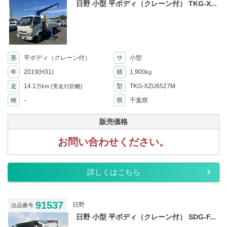
日野 小型 平ボディ（クレーン付） TKG-X...
形
平ボディ（クレーン付）
サ
小型
年
2019(H31)
積
1,900
kg
走
14.1
型
TKG-XZU6527M
万km
(実走行距離)
検
-
県
千葉県
販売価格
お問い合わせください。
詳しくはこちら
91537
日野
出品番号
日野 小型 平ボディ（クレーン付） SDG-F...