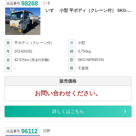
98268
いすゞ
出品番号
いすゞ 小型 平ボディ（クレーン付） SKG-...
形
平ボディ（クレーン付）
サ
小型
年
2014(H26)
積
3,750
kg
走
42.6
型
SKG-NPR85YN
万km
(実走行距離)
検
-
県
千葉県
販売価格
お問い合わせください。
詳しくはこちら
96112
日野
出品番号