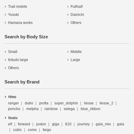
Trail mobile
Fullhalf
Yusoki
Dainichi
Hamana works
Others
Search by Body Size
Small
Middle
6studs large
Large
Others
Search by Brand
Hino
ranger
dutro
profia
super_dolphin
liesse
liesse_2
poncho
melpha
rainbow
selega
blue_ribbon
Isuzu
elf
forward
juston
giga
810
journey
gala_mio
gala
cubic
como
fargo