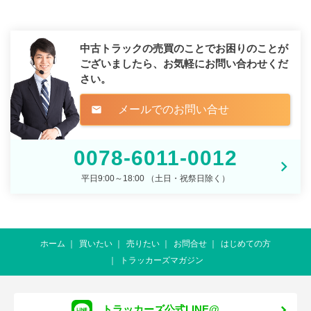
中古トラックの売買のことでお困りのことが
ございましたら、
お気軽にお問い合わせくだ
さい。
メールでのお問い合せ
mail
0078-6011-0012
平日9:00～18:00 （土日・祝祭日除く）
ホーム
買いたい
売りたい
お問合せ
はじめての方
トラッカーズマガジン
トラッカーズ公式LINE@