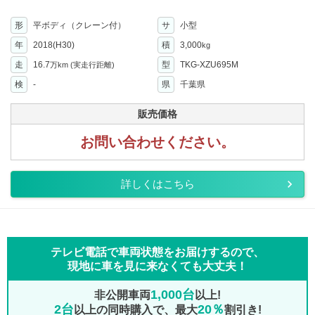
形
平ボディ（クレーン付）
サ
小型
年
2018(H30)
積
3,000
kg
走
16.7
型
TKG-XZU695M
万km
(実走行距離)
検
-
県
千葉県
販売価格
お問い合わせください。
詳しくはこちら
テレビ電話で車両状態をお届けするので、
現地に車を見に来なくても大丈夫！
1,000台
非公開車両
以上!
2台
20％
以上の同時購入で、最大
割引き!