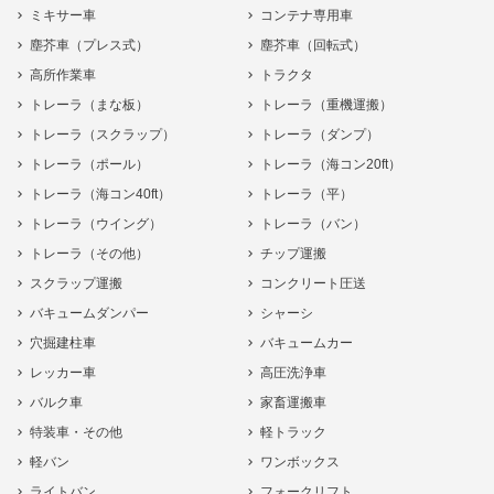
ミキサー車
コンテナ専用車
塵芥車（プレス式）
塵芥車（回転式）
高所作業車
トラクタ
トレーラ（まな板）
トレーラ（重機運搬）
トレーラ（スクラップ）
トレーラ（ダンプ）
トレーラ（ポール）
トレーラ（海コン20ft）
トレーラ（海コン40ft）
トレーラ（平）
トレーラ（ウイング）
トレーラ（バン）
トレーラ（その他）
チップ運搬
スクラップ運搬
コンクリート圧送
バキュームダンパー
シャーシ
穴掘建柱車
バキュームカー
レッカー車
高圧洗浄車
バルク車
家畜運搬車
特装車・その他
軽トラック
軽バン
ワンボックス
ライトバン
フォークリフト