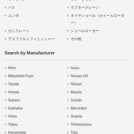
バス
ラフタークレーン
ユンボ
タイヤショベル（ホイールローダ
ー）
カニクレーン
ショベルローダー
アスファルトフィニッシャー
その他
Search by Manufacturer
Hino
Isuzu
Mitsubishi Fuso
Nissan UD
Toyota
Nissan
Honda
Mazda
Subaru
Suzuki
Daihatsu
Mercedes
Volvo
Scania
Tokyu
Tohosyaryou
Hanamidai
Trex