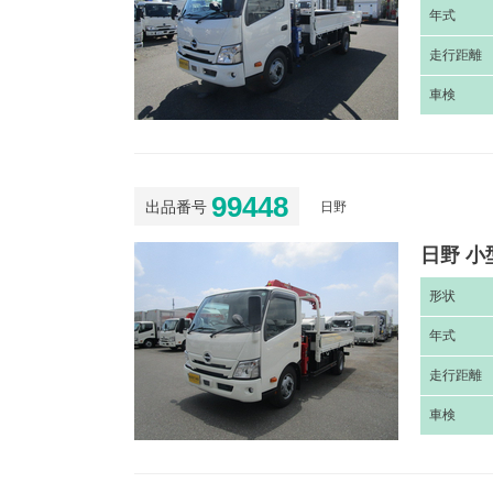
年
式
走
行距離
車
検
99448
出品番号
日野
日野 小
形
状
年
式
走
行距離
車
検