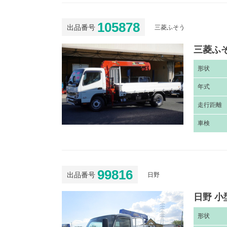
105878
出品番号
三菱ふそう
三菱ふそ
形
状
年
式
走
行距離
車
検
99816
出品番号
日野
日野 小
形
状