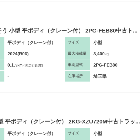
う 小型 平ボディ（クレーン付） 2PG-FEB80中古ト...
平ボディ（クレーン付）
小型
サ
イズ
2024(R06)
3,400
最大
積
載量
kg
0.1
2PG-FEB80
車両
型
式
万km
(実走行距離)
-
埼玉県
在庫場所
型 平ボディ（クレーン付） 2KG-XZU720M中古トラッ...
平ボディ（クレーン付）
小型
サ
イズ