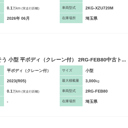
0.1
2KG-XZU720M
車両
型
式
万km
(実走行距離)
2026年 06月
埼玉県
在庫場所
う 小型 平ボディ（クレーン付） 2RG-FEB80中古ト...
平ボディ（クレーン付）
小型
サ
イズ
2023(R05)
3,000
最大
積
載量
kg
0.1
2RG-FEB80
車両
型
式
万km
(実走行距離)
-
埼玉県
在庫場所