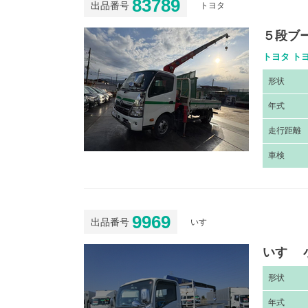
83789
出品番号
トヨタ
５段ブ
トヨタ トヨ
形
状
年
式
走
行距離
車
検
9969
出品番号
いすゞ
いすゞ 
形
状
年
式