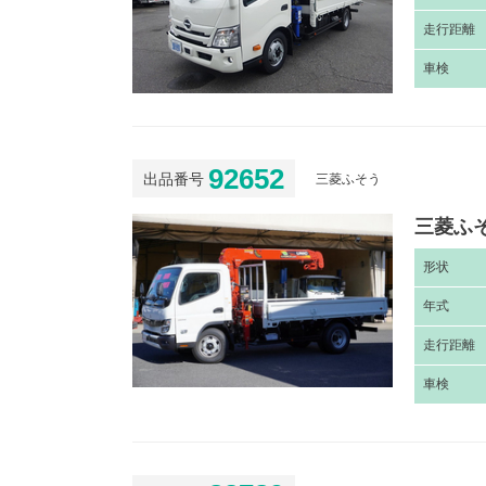
走
行距離
車
検
92652
出品番号
三菱ふそう
三菱ふそ
形
状
年
式
走
行距離
車
検