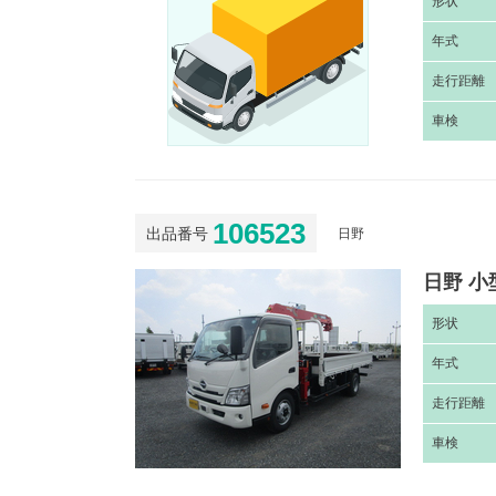
形
状
年
式
走
行距離
車
検
106523
出品番号
日野
日野 小
形
状
年
式
走
行距離
車
検