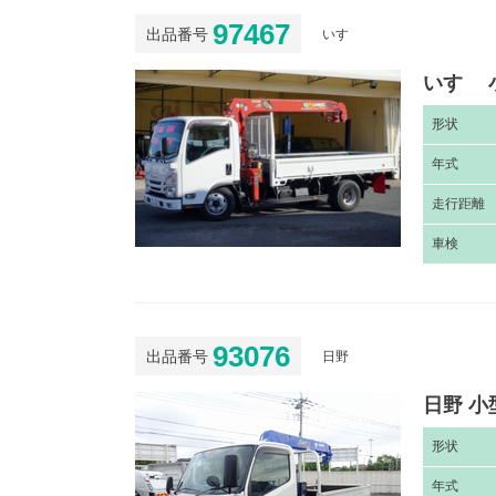
97467
出品番号
いすゞ
いすゞ 
形
状
年
式
走
行距離
車
検
93076
出品番号
日野
日野 小
形
状
年
式