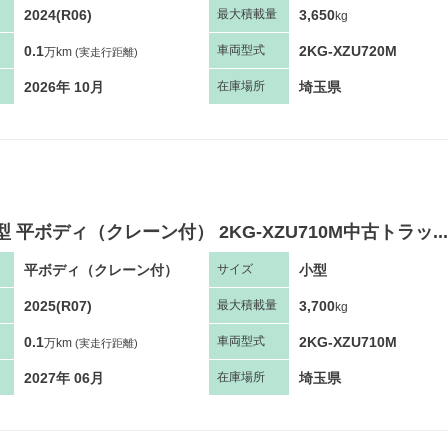
2024(R06)
3,650
最大
積
載量
kg
0.1
2KG-XZU720M
車両
型
式
万km
(実走行距離)
2026年 10月
埼玉県
在庫場所
型 平ボディ（クレーン付） 2KG-XZU710M中古トラッ...
平ボディ（クレーン付）
小型
サ
イズ
2025(R07)
3,700
最大
積
載量
kg
0.1
2KG-XZU710M
車両
型
式
万km
(実走行距離)
2027年 06月
埼玉県
在庫場所