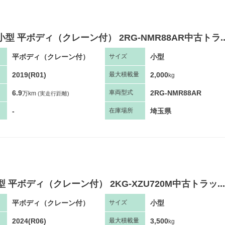
小型 平ボディ（クレーン付） 2RG-NMR88AR中古トラ..
平ボディ（クレーン付）
小型
サ
イズ
2019(R01)
2,000
最大
積
載量
kg
6.9
2RG-NMR88AR
車両
型
式
万km
(実走行距離)
-
埼玉県
在庫場所
型 平ボディ（クレーン付） 2KG-XZU720M中古トラッ...
平ボディ（クレーン付）
小型
サ
イズ
2024(R06)
3,500
最大
積
載量
kg