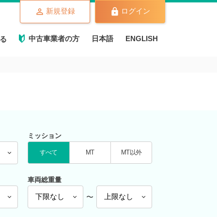
新規登録
ログイン
中古車業者の方
日本語
ENGLISH
る
ミッション
すべて
MT
MT以外
車両総重量
〜