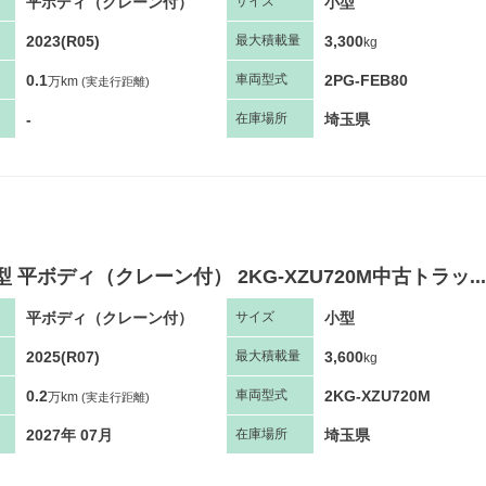
平ボディ（クレーン付）
小型
サ
イズ
2023(R05)
3,300
最大
積
載量
kg
0.1
2PG-FEB80
車両
型
式
万km
(実走行距離)
-
埼玉県
在庫場所
型 平ボディ（クレーン付） 2KG-XZU720M中古トラッ...
平ボディ（クレーン付）
小型
サ
イズ
2025(R07)
3,600
最大
積
載量
kg
0.2
2KG-XZU720M
車両
型
式
万km
(実走行距離)
2027年 07月
埼玉県
在庫場所