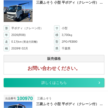
三菱ふそう 小型 平ボディ（クレーン付） ...
形
平ボディ（クレーン付）
サ
小型
年
2026(R08)
積
3,700
kg
走
0.1
型
2PG-FEB90
万km
(実走行距離)
検
2028年 02月
県
千葉県
販売価格
お問い合わせください。
詳しくはこちら
100970
三菱ふそう
出品番号
三菱ふそう 小型 平ボディ（クレーン付） ...