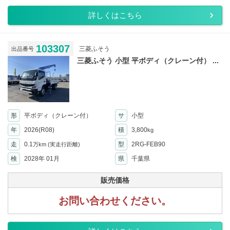
詳しくはこちら
103307
三菱ふそう
出品番号
三菱ふそう 小型 平ボディ（クレーン付） ...
形
平ボディ（クレーン付）
サ
小型
年
2026(R08)
積
3,800
kg
走
0.1
型
2RG-FEB90
万km
(実走行距離)
検
2028年 01月
県
千葉県
販売価格
お問い合わせください。