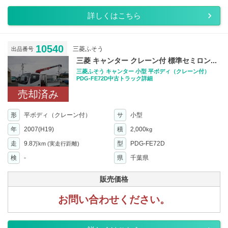
詳しくはこちら
10540
三菱ふそう
出品番号
三菱 キャンター クレーン付 標準セミロン...
三菱ふそう キャンター 小型 平ボディ（クレーン付）
PDG-FE72D中古トラック詳細
売却済み
形
平ボディ（クレーン付）
サ
小型
年
2007(H19)
積
2,000
kg
走
9.8
型
PDG-FE72D
万km
(実走行距離)
検
-
県
千葉県
販売価格
お問い合わせください。