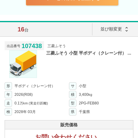
16
unfold_more
並び順変更
台
107438
三菱ふそう
出品番号
三菱ふそう 小型 平ボディ（クレーン付） ...
形
平ボディ（クレーン付）
サ
小型
年
2026(R08)
積
3,400
kg
走
0.1
型
2PG-FEB80
万km
(実走行距離)
検
2028年 03月
県
千葉県
販売価格
お問い合わせください。