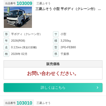
103009
三菱ふそう
出品番号
三菱ふそう 小型 平ボディ（クレーン付） ...
形
平ボディ（クレーン付）
サ
小型
年
2026(R08)
積
3,250
kg
走
0.1
型
2PG-FEB80
万km
(実走行距離)
検
2028年 02月
県
千葉県
販売価格
お問い合わせください。
詳しくはこちら
103010
三菱ふそう
出品番号