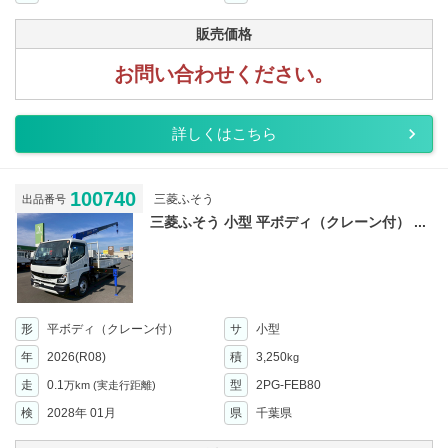
販売価格
お問い合わせください。
詳しくはこちら
100740
三菱ふそう
出品番号
三菱ふそう 小型 平ボディ（クレーン付） ...
形
平ボディ（クレーン付）
サ
小型
年
2026(R08)
積
3,250
kg
走
0.1
型
2PG-FEB80
万km
(実走行距離)
検
2028年 01月
県
千葉県