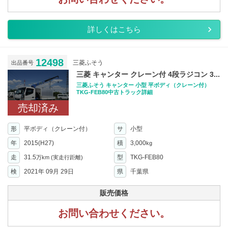
詳しくはこちら
12498
三菱ふそう
出品番号
三菱 キャンター クレーン付 4段ラジコン 3...
三菱ふそう キャンター 小型 平ボディ（クレーン付）
TKG-FEB80中古トラック詳細
売却済み
形
平ボディ（クレーン付）
サ
小型
年
2015(H27)
積
3,000
kg
走
31.5
型
TKG-FEB80
万km
(実走行距離)
検
2021年 09月 29日
県
千葉県
販売価格
お問い合わせください。