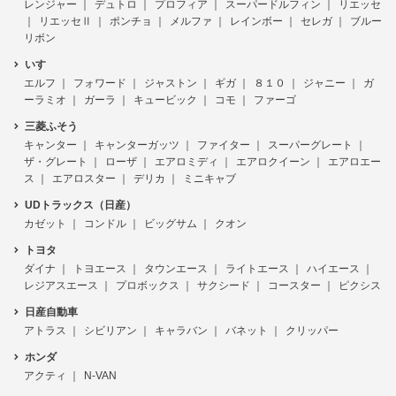
レンジャー
デュトロ
プロフィア
スーパードルフィン
リエッセ
リエッセⅡ
ポンチョ
メルファ
レインボー
セレガ
ブルー
リボン
いすゞ
エルフ
フォワード
ジャストン
ギガ
８１０
ジャニー
ガ
ーラミオ
ガーラ
キュービック
コモ
ファーゴ
三菱ふそう
キャンター
キャンターガッツ
ファイター
スーパーグレート
ザ・グレート
ローザ
エアロミディ
エアロクイーン
エアロエー
ス
エアロスター
デリカ
ミニキャブ
UDトラックス（日産）
カゼット
コンドル
ビッグサム
クオン
トヨタ
ダイナ
トヨエース
タウンエース
ライトエース
ハイエース
レジアスエース
プロボックス
サクシード
コースター
ピクシス
日産自動車
アトラス
シビリアン
キャラバン
バネット
クリッパー
ホンダ
アクティ
N-VAN