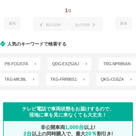
1
/1
最初
最後
chevron_left
chevron_right
前の20件
次の20件
人気のキーワードで検索する
PB-FC6JCFA
QDG-EXZ52AJ
TRG-NPR85AN
TKG-MK38L
TKG-FRR90S1
QKG-CG5ZA
テレビ電話で車両状態をお届けするので、
現地に車を見に来なくても大丈夫！
1,000台
非公開車両
以上!
2台
20％
以上の同時購入で、最大
割引き!