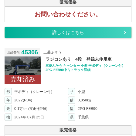
販売価格
お問い合わせください。
詳しくはこちら
45306
三菱ふそう
出品番号
ラジコンあり 4段 登録未使用車
三菱ふそう キャンター 小型 平ボディ（クレーン付）
2PG-FEB90中古トラック詳細
売却済み
形
平ボディ（クレーン付）
サ
小型
年
2022(R04)
積
3,850
kg
走
0.1
型
2PG-FEB90
万km
(実走行距離)
検
2024年 07月 25日
県
千葉県
販売価格