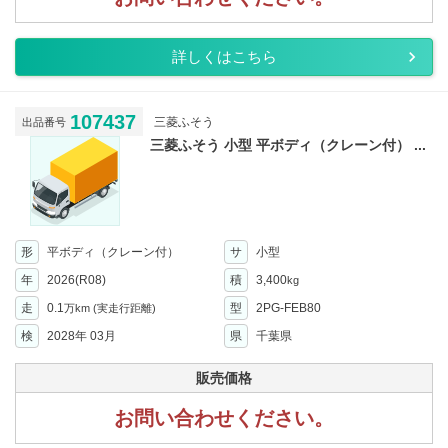
詳しくはこちら
107437
三菱ふそう
出品番号
三菱ふそう 小型 平ボディ（クレーン付） ...
形
平ボディ（クレーン付）
サ
小型
年
2026(R08)
積
3,400
kg
走
0.1
型
2PG-FEB80
万km
(実走行距離)
検
2028年 03月
県
千葉県
販売価格
お問い合わせください。