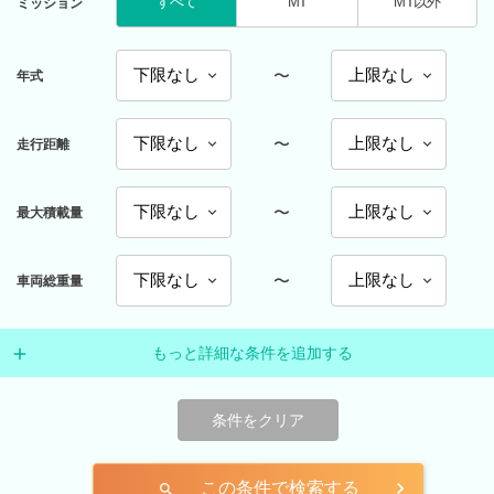
すべて
MT
MT以外
ミッション
〜
年式
〜
走行距離
〜
最大積載量
〜
車両総重量
もっと詳細な条件を追加する
条件をクリア
この条件で検索する
search