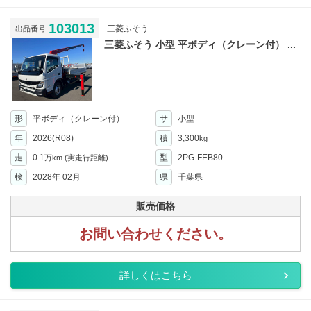
103013
三菱ふそう
出品番号
三菱ふそう 小型 平ボディ（クレーン付） ...
形
平ボディ（クレーン付）
サ
小型
年
2026(R08)
積
3,300
kg
走
0.1
型
2PG-FEB80
万km
(実走行距離)
検
2028年 02月
県
千葉県
販売価格
お問い合わせください。
詳しくはこちら