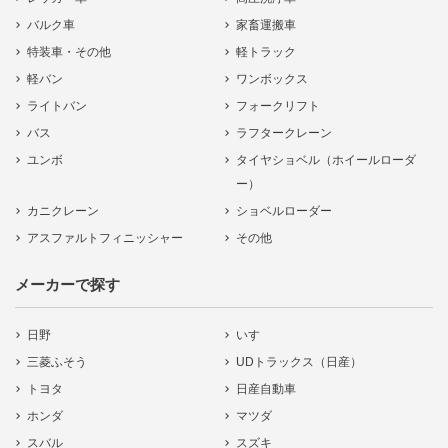
バルク車
家畜運搬車
特装車・その他
軽トラック
軽バン
ワンボックス
ライトバン
フォークリフト
バス
ラフタークレーン
ユンボ
タイヤショベル（ホイールローダ
ー）
カニクレーン
ショベルローダー
アスファルトフィニッシャー
その他
メーカーで探す
日野
いすゞ
三菱ふそう
UDトラックス（日産）
トヨタ
日産自動車
ホンダ
マツダ
スバル
スズキ