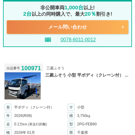
1,000台
非公開車両
以上!
2台
20％
以上の同時購入で、最大
割引き!
メール問い合わせ
0078-6011-0012
100971
三菱ふそう
出品番号
三菱ふそう 小型 平ボディ（クレーン付） ...
形
平ボディ（クレーン付）
サ
小型
年
2026(R08)
積
3,750
kg
走
0.1
型
2PG-FEB90
万km
(実走行距離)
検
2028年 01月
県
千葉県