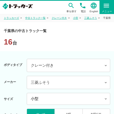
phone
language
menu
車を探す
電話
English
メニュー
トラッカーズ
中古トラック一覧
クレーン付き
小型
三菱ふそう
千葉県
千葉県の中古トラック一覧
16
台
ボディタイプ
クレーン付き
メーカー
三菱ふそう
サイズ