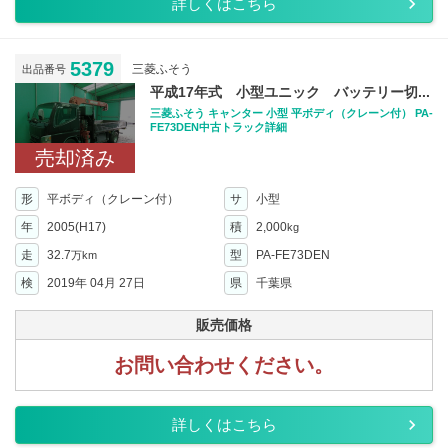
詳しくはこちら
5379
三菱ふそう
出品番号
平成17年式 小型ユニック バッテリー切...
三菱ふそう キャンター 小型 平ボディ（クレーン付） PA-
FE73DEN中古トラック詳細
売却済み
形
平ボディ（クレーン付）
サ
小型
年
2005(H17)
積
2,000
kg
走
32.7
型
PA-FE73DEN
万km
検
2019年 04月 27日
県
千葉県
販売価格
お問い合わせください。
詳しくはこちら