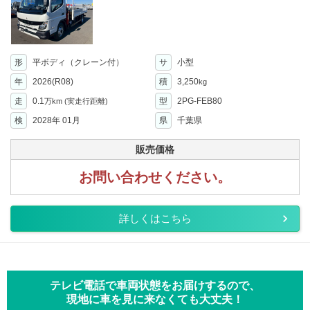
形
平ボディ（クレーン付）
サ
小型
年
2026(R08)
積
3,250
kg
走
0.1
型
2PG-FEB80
万km
(実走行距離)
検
2028年 01月
県
千葉県
販売価格
お問い合わせください。
詳しくはこちら
テレビ電話で車両状態をお届けするので、
現地に車を見に来なくても大丈夫！