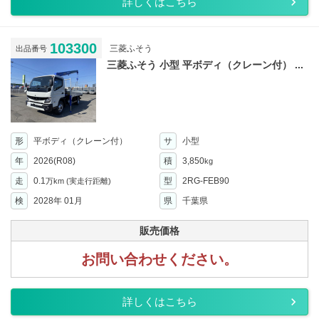
詳しくはこちら
103300
三菱ふそう
出品番号
三菱ふそう 小型 平ボディ（クレーン付） ...
形
平ボディ（クレーン付）
サ
小型
年
2026(R08)
積
3,850
kg
走
0.1
型
2RG-FEB90
万km
(実走行距離)
検
2028年 01月
県
千葉県
販売価格
お問い合わせください。
詳しくはこちら