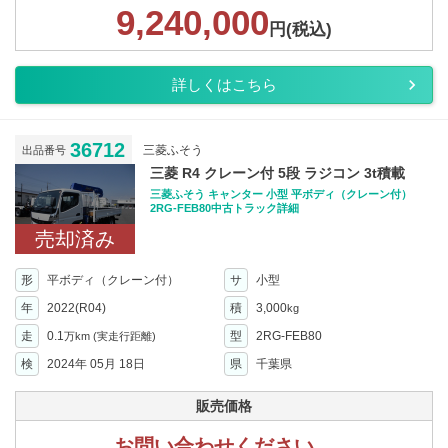
9,240,000
円(税込)
詳しくはこちら
36712
三菱ふそう
出品番号
三菱 R4 クレーン付 5段 ラジコン 3t積載
三菱ふそう キャンター 小型 平ボディ（クレーン付）
2RG-FEB80中古トラック詳細
売却済み
形
平ボディ（クレーン付）
サ
小型
年
2022(R04)
積
3,000
kg
走
0.1
型
2RG-FEB80
万km
(実走行距離)
検
2024年 05月 18日
県
千葉県
販売価格
お問い合わせください。