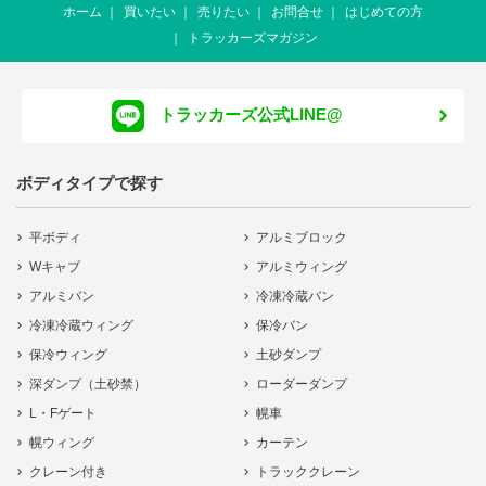
ホーム
買いたい
売りたい
お問合せ
はじめての方
トラッカーズマガジン
トラッカーズ公式LINE@
ボディタイプで探す
平ボディ
アルミブロック
Wキャブ
アルミウィング
アルミバン
冷凍冷蔵バン
冷凍冷蔵ウィング
保冷バン
保冷ウィング
土砂ダンプ
深ダンプ（土砂禁）
ローダーダンプ
L・Fゲート
幌車
幌ウィング
カーテン
クレーン付き
トラッククレーン