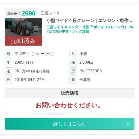
2996
三菱ふそう
出品番号
小型ワイド４段クレーン | エンジン・動作...
三菱ふそう キャンター 小型 平ボディ（クレーン付） PA-
FE73DEN中古トラック詳細
売却済み
形
平ボディ（クレーン付）
サ
小型
年
2005(H17)
積
2,000
kg
走
35.1
型
PA-FE73DEN
万km
(実走行距離)
検
2019年 04月 27日
県
千葉県
販売価格
お問い合わせください。
詳しくはこちら