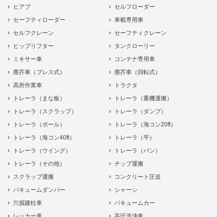
ヒアブ
セルフローダー
セーフティローダー
車載専用車
セルフクレーン
セーフティクレーン
ヒップリフター
タンクローリー
ミキサー車
コンテナ専用車
塵芥車（プレス式）
塵芥車（回転式）
高所作業車
トラクタ
トレーラ（まな板）
トレーラ（重機運搬）
トレーラ（スクラップ）
トレーラ（ダンプ）
トレーラ（ポール）
トレーラ（海コン20ft）
トレーラ（海コン40ft）
トレーラ（平）
トレーラ（ウイング）
トレーラ（バン）
トレーラ（その他）
チップ運搬
スクラップ運搬
コンクリート圧送
バキュームダンパー
シャーシ
穴掘建柱車
バキュームカー
レッカー車
高圧洗浄車