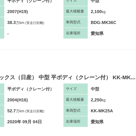
平ボディ（クレーン付）
中型
サ
イズ
2007(H19)
2,100
最大
積
載量
kg
38.3
BDG-MK36C
車両
型
式
万km
(実走行距離)
-
愛知県
在庫場所
ックス（日産） 中型 平ボディ（クレーン付） KK-MK...
平ボディ（クレーン付）
中型
サ
イズ
2004(H16)
2,250
最大
積
載量
kg
52.7
KK-MK25A
車両
型
式
万km
(実走行距離)
2020年 09月 04日
愛知県
在庫場所