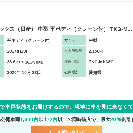
ックス（日産） 中型 平ボディ（クレーン付） TKG-M...
平ボディ（クレーン付）
中型
サ
イズ
2017(H29)
2,150
最大
積
載量
kg
23.6
TKG-MK38C
車両
型
式
万km
(実走行距離)
2020年 10月 22日
愛知県
在庫場所
で車両状態をお届けするので、
現地に車を見に来なく
1,000台
2台
20％
非公開車両
以上!
以上の同時購入で、最大
割引
メール問い合わせ