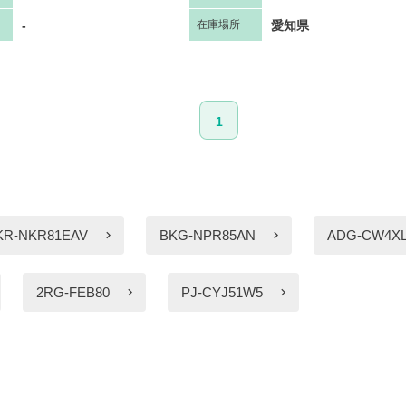
-
愛知県
在庫場所
1
KR-NKR81EAV
BKG-NPR85AN
ADG-CW4X
2RG-FEB80
PJ-CYJ51W5