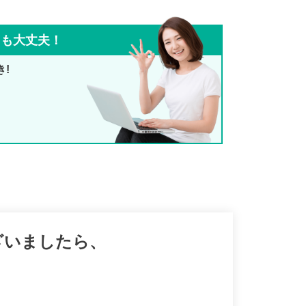
ても大丈夫！
き!
ざいましたら、
。