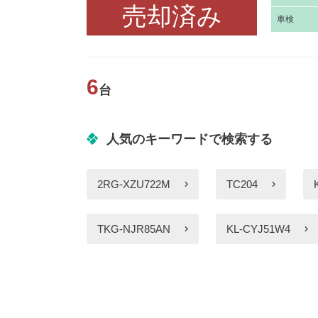
売却済み
車
検
6
台
人気のキーワードで検索する
2RG-XZU722M
TC204
TKG-NJR85AN
KL-CYJ51W4