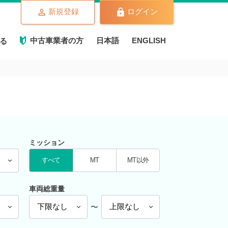
新規登録
ログイン
中古車業者の方
日本語
ENGLISH
る
ミッション
すべて
MT
MT以外
車両総重量
〜