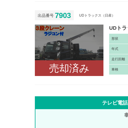
7903
出品番号
UDトラックス（日産）
UDトラ
形
状
年
式
走
行距離
売却済み
車
検
テレビ電話