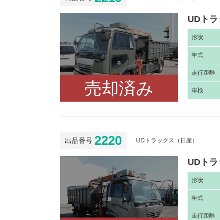
UDトラ
形
状
年
式
走
行距離
売却済み
車
検
2220
出品番号
UDトラックス（日産）
UDトラ
形
状
年
式
走
行距離