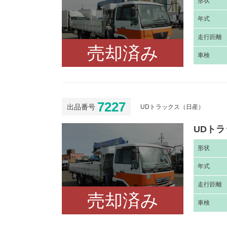
形
状
年
式
走
行距離
売却済み
車
検
7227
出品番号
UDトラックス（日産）
UDトラ
形
状
年
式
走
行距離
売却済み
車
検