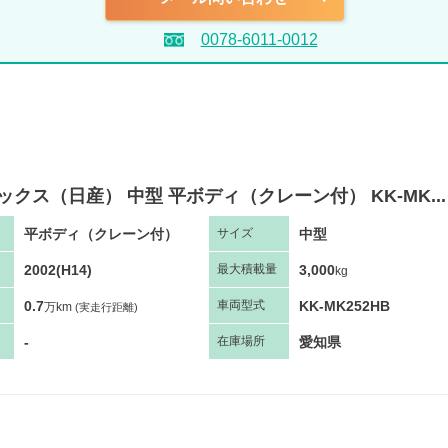
0078-6011-0012
ックス（日産） 中型 平ボディ（クレーン付） KK-MK...
平ボディ（クレーン付）
中型
サ
イズ
2002(H14)
3,000
最大
積
載量
kg
0.7
KK-MK252HB
車両
型
式
万km
(実走行距離)
-
愛知県
在庫場所