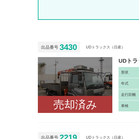
3430
出品番号
UDトラックス（日産）
UDトラ
形
状
年
式
走
行距離
売却済み
車
検
2219
出品番号
UDトラックス（日産）