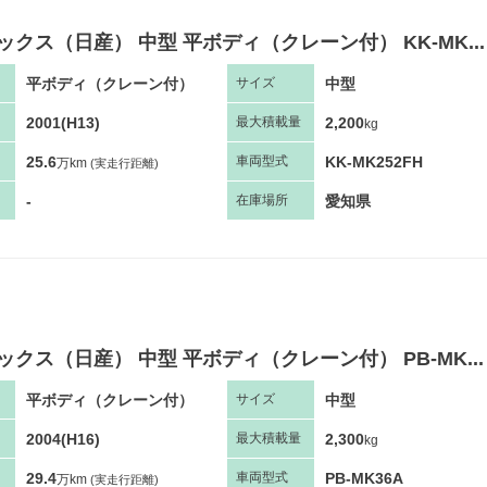
ックス（日産） 中型 平ボディ（クレーン付） KK-MK...
平ボディ（クレーン付）
中型
サ
イズ
2001(H13)
2,200
最大
積
載量
kg
25.6
KK-MK252FH
車両
型
式
万km
(実走行距離)
-
愛知県
在庫場所
ックス（日産） 中型 平ボディ（クレーン付） PB-MK...
平ボディ（クレーン付）
中型
サ
イズ
2004(H16)
2,300
最大
積
載量
kg
29.4
PB-MK36A
車両
型
式
万km
(実走行距離)