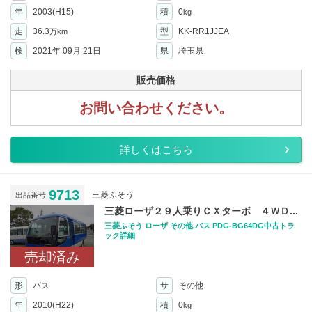
年
2003(H15)
積
0
kg
走
36.3
型
KK-RR1JJEA
万km
検
2021年 09月 21日
県
埼玉県
販売価格
お問い合わせください。
詳しくはこちら
9713
三菱ふそう
出品番号
三菱ローザ２９人乗りＣＸターボ ４ＷＤ...
三菱ふそう ローザ その他 バス PDG-BG64DG中古トラ
ック詳細
売却済み
形
バス
サ
その他
年
2010(H22)
積
0
kg