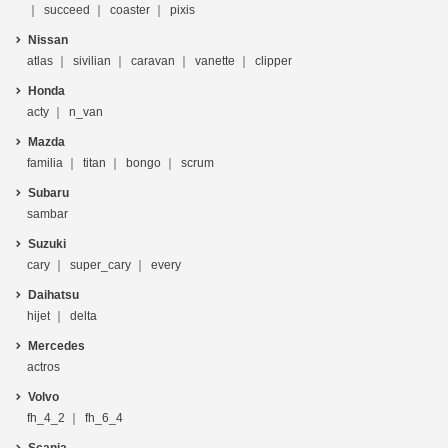
succeed
coaster
pixis
Nissan
atlas
sivilian
caravan
vanette
clipper
Honda
acty
n_van
Mazda
familia
titan
bongo
scrum
Subaru
sambar
Suzuki
cary
super_cary
every
Daihatsu
hijet
delta
Mercedes
actros
Volvo
fh_4_2
fh_6_4