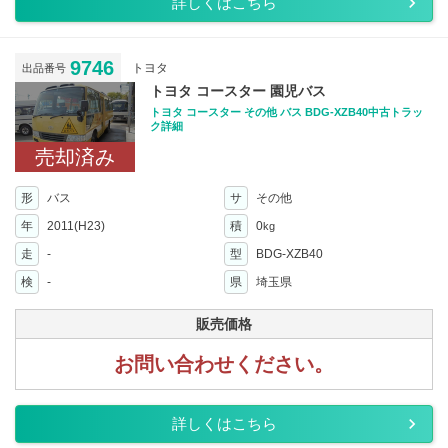
詳しくはこちら
9746
トヨタ
出品番号
トヨタ コースター 園児バス
トヨタ コースター その他 バス BDG-XZB40中古トラッ
ク詳細
売却済み
形
バス
サ
その他
年
2011(H23)
積
0
kg
走
-
型
BDG-XZB40
検
-
県
埼玉県
販売価格
お問い合わせください。
詳しくはこちら