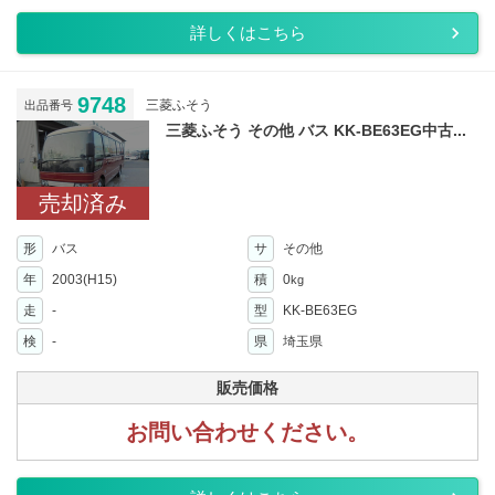
詳しくはこちら
9748
三菱ふそう
出品番号
三菱ふそう その他 バス KK-BE63EG中古...
売却済み
形
バス
サ
その他
年
2003(H15)
積
0
kg
走
-
型
KK-BE63EG
検
-
県
埼玉県
販売価格
お問い合わせください。