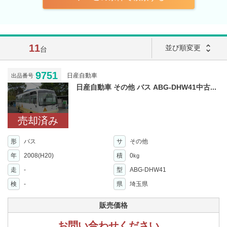
11
unfold_more
並び順変更
台
9751
日産自動車
出品番号
日産自動車 その他 バス ABG-DHW41中古...
売却済み
形
バス
サ
その他
年
2008(H20)
積
0
kg
走
-
型
ABG-DHW41
検
-
県
埼玉県
販売価格
お問い合わせください。