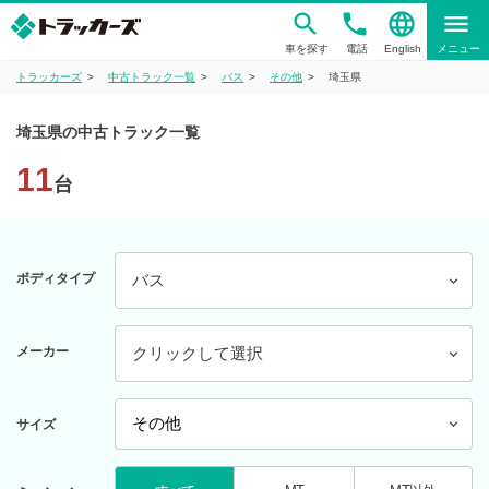
phone
language
menu
車を探す
電話
English
メニュー
トラッカーズ
中古トラック一覧
バス
その他
埼玉県
埼玉県の中古トラック一覧
11
台
ボディタイプ
バス
メーカー
クリックして選択
サイズ