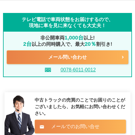
テレビ電話で車両状態をお届けするので、
現地に車を見に来なくても大丈夫！
1,000台
非公開車両
以上!
2台
20％
以上の同時購入で、最大
割引き!
メール問い合わせ
0078-6011-0012
中古トラックの売買のことでお困りのことが
ございましたら、
お気軽にお問い合わせくだ
さい。
メールでのお問い合せ
mail