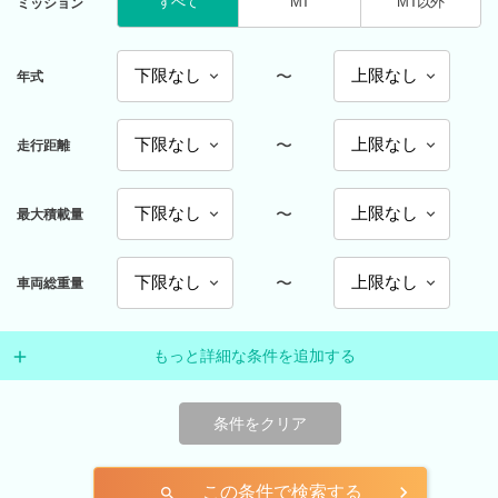
すべて
MT
MT以外
ミッション
〜
年式
〜
走行距離
〜
最大積載量
〜
車両総重量
もっと詳細な条件を追加する
条件をクリア
この条件で検索する
search