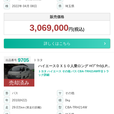
検
2022年 04月 08日
県
埼玉県
販売価格
3,069,000
円(税込)
詳しくはこちら
9705
トヨタ
出品番号
ハイエースＤＸ１０人乗ロング ﾊｲﾌﾞﾘｯﾄ(LP...
トヨタ ハイエース その他 バス CBA-TRH214W中古トラ
ック詳細
売却済み
形
バス
サ
その他
年
2010(H22)
積
0
kg
走
29.0
型
CBA-TRH214W
万km
(実走行距離)