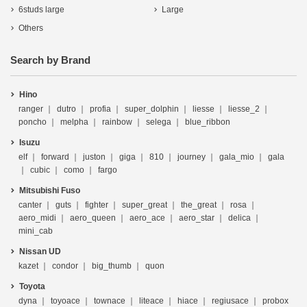
6studs large
Large
Others
Search by Brand
Hino
ranger
dutro
profia
super_dolphin
liesse
liesse_2
poncho
melpha
rainbow
selega
blue_ribbon
Isuzu
elf
forward
juston
giga
810
journey
gala_mio
gala
cubic
como
fargo
Mitsubishi Fuso
canter
guts
fighter
super_great
the_great
rosa
aero_midi
aero_queen
aero_ace
aero_star
delica
mini_cab
Nissan UD
kazet
condor
big_thumb
quon
Toyota
dyna
toyoace
townace
liteace
hiace
regiusace
probox