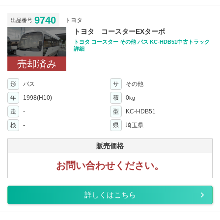
9740
トヨタ
出品番号
トヨタ コースターEXターボ
トヨタ コースター その他 バス KC-HDB51中古トラック
詳細
売却済み
形
バス
サ
その他
年
1998(H10)
積
0
kg
走
-
型
KC-HDB51
検
-
県
埼玉県
販売価格
お問い合わせください。
詳しくはこちら