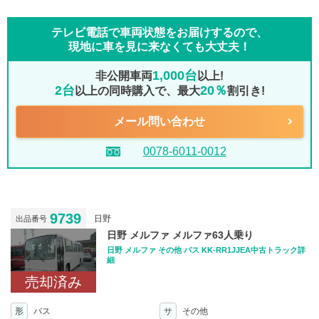
テレビ電話で車両状態をお届けするので、
現地に車を見に来なくても大丈夫！
1,000台
非公開車両
以上!
2台
20％
以上の同時購入で、最大
割引き!
メール問い合わせ
0078-6011-0012
9739
日野
出品番号
日野 メルファ メルファ63人乗り
日野 メルファ その他 バス KK-RR1JJEA中古トラック詳
細
売却済み
形
バス
サ
その他