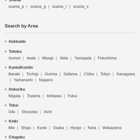
Scania
scania_p
scania_g
scania_r
scania_s
Search by Area
Hokkaido
Tohoku
Aomori
Iwate
Miyagi
Akita
Yamagata
Fukushima
Kanto/Koshin
Ibaraki
Tochigi
Gunma
Saitama
Chiba
Tokyo
Kanagawa
Yamanashi
Nagano
Hokuriku
Niigata
Toyama
Ishikawa
Fukui
Tokai
Gifu
Shizuoka
Aichi
Kinki
Mie
Shiga
Kyoto
Osaka
Hyogo
Nara
Wakayama
Chugoku