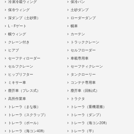
冷凍冷蔵ウィング
保冷バン
保冷ウィング
土砂ダンプ
深ダンプ（土砂禁）
ローダーダンプ
L・Fゲート
幌車
幌ウィング
カーテン
クレーン付き
トラッククレーン
ヒアブ
セルフローダー
セーフティローダー
車載専用車
セルフクレーン
セーフティクレーン
ヒップリフター
タンクローリー
ミキサー車
コンテナ専用車
塵芥車（プレス式）
塵芥車（回転式）
高所作業車
トラクタ
トレーラ（まな板）
トレーラ（重機運搬）
トレーラ（スクラップ）
トレーラ（ダンプ）
トレーラ（ポール）
トレーラ（海コン20ft）
トレーラ（海コン40ft）
トレーラ（平）