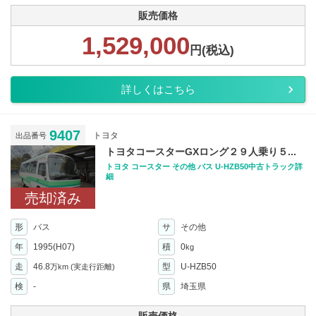
販売価格
1,529,000
円(税込)
詳しくはこちら
9407
トヨタ
出品番号
トヨタコースターGXロング２９人乗り５...
トヨタ コースター その他 バス U-HZB50中古トラック詳
細
売却済み
形
バス
サ
その他
年
1995(H07)
積
0
kg
走
46.8
型
U-HZB50
万km
(実走行距離)
検
-
県
埼玉県