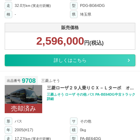
走
32.0
型
PDG-BG64DG
万km
(実走行距離)
検
-
県
埼玉県
販売価格
2,596,000
円(税込)
詳しくはこちら
9708
三菱ふそう
出品番号
三菱ローザ２９人乗りＣＸ－Ｌターボ オ...
三菱ふそう ローザ その他 バス PA-BE64DG中古トラック
詳細
売却済み
形
バス
サ
その他
年
2005(H17)
積
0
kg
走
17.2
型
PA-BE64DG
万km
(実走行距離)