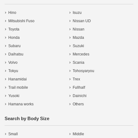
Hino
Isuzu
Mitsubishi Fuso
Nissan UD
Toyota
Nissan
Honda
Mazda
Subaru
Suzuki
Daihatsu
Mercedes
Volvo
Scania
Tokyu
Tohosyaryou
Hanamidai
Trex
Trail mobile
Fullhalf
Yusoki
Dainichi
Hamana works
Others
Search by Body Size
Small
Middle