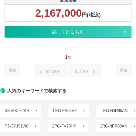
販売価格
2,167,000
円(税込)
詳しくはこちら
1
/1
最初
最後
chevron_left
chevron_right
前の20件
次の20件
人気のキーワードで検索する
KK-MK252KH
LKG-FS54VZ
TKG-NJR85AN
PJ-CYJ51W6
2PG-FV70HY
2RG-NPR88AN