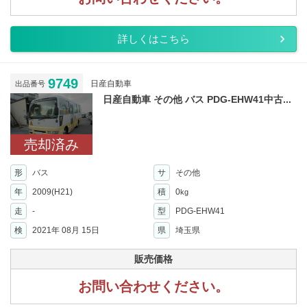
詳しくはこちら
9749
日産自動車
出品番号
日産自動車 その他 バス PDG-EHW41中古...
売却済み
形
バス
サ
その他
年
2009(H21)
積
0
kg
走
-
型
PDG-EHW41
検
2021年 08月 15日
県
埼玉県
販売価格
お問い合わせください。