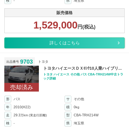
検
-
県
埼玉県
販売価格
1,529,000
円(税込)
詳しくはこちら
9703
トヨタ
出品番号
トヨタハイエースＤＸﾛﾝｸ10人乗ハイブリ...
トヨタ ハイエース その他 バス CBA-TRH214W中古トラ
ック詳細
売却済み
形
バス
サ
その他
年
2010(H22)
積
0
kg
走
29.3
型
CBA-TRH214W
万km
(実走行距離)
検
-
県
埼玉県