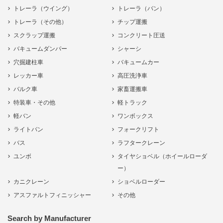
トレーラ（ウイング）
トレーラ（バン）
トレーラ（その他）
チップ運搬
スクラップ運搬
コンクリート圧送
バキュームダンパー
シャーシ
穴掘建柱車
バキュームカー
レッカー車
高圧洗浄車
バルク車
家畜運搬車
特装車・その他
軽トラック
軽バン
ワンボックス
ライトバン
フォークリフト
バス
ラフタークレーン
ユンボ
タイヤショベル（ホイールローダ
ー）
カニクレーン
ショベルローダー
アスファルトフィニッシャー
その他
Search by Manufacturer