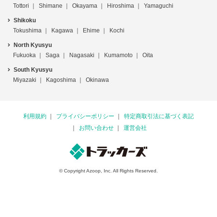
Tottori
Shimane
Okayama
Hiroshima
Yamaguchi
Shikoku
Tokushima
Kagawa
Ehime
Kochi
North Kyusyu
Fukuoka
Saga
Nagasaki
Kumamoto
Oita
South Kyusyu
Miyazaki
Kagoshima
Okinawa
利用規約
プライバシーポリシー
特定商取引法に基づく表記
お問い合わせ
運営会社
© Copyright Azoop, Inc. All Rights Reserved.