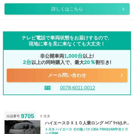
詳しくはこちら
テレビ電話で車両状態をお届けするので、
現地に車を見に来なくても大丈夫！
1,000台
非公開車両
以上!
2台
20％
以上の同時購入で、最大
割引き!
メール問い合わせ
0078-6011-0012
9705
トヨタ
出品番号
ハイエースＤＸ１０人乗ロング ﾊｲﾌﾞﾘｯﾄ(LP...
トヨタ ハイエース その他 バス CBA-TRH214W中古トラ
ック詳細