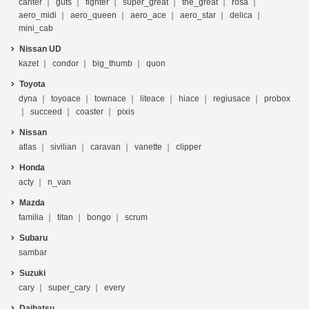
canter
guts
fighter
super_great
the_great
rosa
aero_midi
aero_queen
aero_ace
aero_star
delica
mini_cab
Nissan UD
kazet
condor
big_thumb
quon
Toyota
dyna
toyoace
townace
liteace
hiace
regiusace
probox
succeed
coaster
pixis
Nissan
atlas
sivilian
caravan
vanette
clipper
Honda
acty
n_van
Mazda
familia
titan
bongo
scrum
Subaru
sambar
Suzuki
cary
super_cary
every
Daihatsu