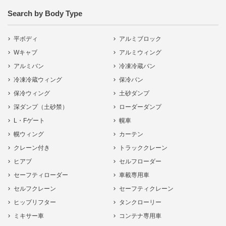
Search by Body Type
平ボディ
アルミブロック
Wキャブ
アルミウィング
アルミバン
冷凍冷蔵バン
冷凍冷蔵ウィング
保冷バン
保冷ウィング
土砂ダンプ
深ダンプ（土砂禁）
ローダーダンプ
L・Fゲート
幌車
幌ウィング
カーテン
クレーン付き
トラッククレーン
ヒアブ
セルフローダー
セーフティローダー
車載専用車
セルフクレーン
セーフティクレーン
ヒップリフター
タンクローリー
ミキサー車
コンテナ専用車