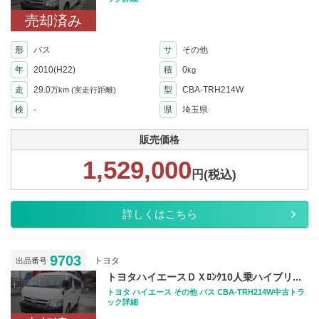
売却済み
形
バス
サ
その他
年
2010(H22)
積
0
kg
走
29.0
型
CBA-TRH214W
万km
(実走行距離)
検
-
県
埼玉県
販売価格
1,529,000
円(税込)
詳しくはこちら
9703
トヨタ
出品番号
トヨタハイエースＤＸﾛﾝｸ10人乗ハイブリ...
トヨタ ハイエース その他 バス CBA-TRH214W中古トラ
ック詳細