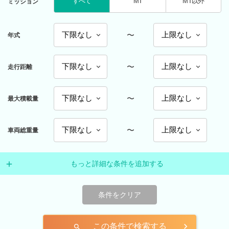
すべて
MT
MT以外
ミッション
〜
年式
〜
走行距離
〜
最大積載量
〜
車両総重量
もっと詳細な条件を追加する
条件をクリア
この条件で検索する
search