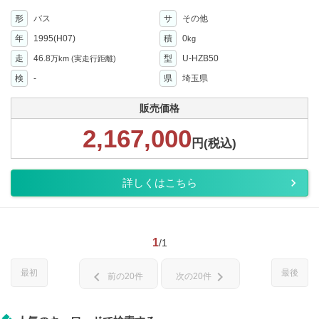
形
バス
サ
その他
年
1995(H07)
積
0
kg
走
46.8
型
U-HZB50
万km
(実走行距離)
検
-
県
埼玉県
販売価格
2,167,000
円(税込)
詳しくはこちら
1
/1
最初
最後
chevron_left
chevron_right
前の20件
次の20件