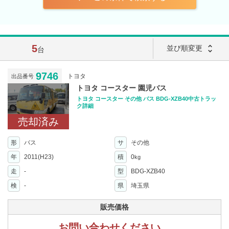
5
unfold_more
並び順変更
台
9746
トヨタ
出品番号
トヨタ コースター 園児バス
トヨタ コースター その他 バス BDG-XZB40中古トラッ
ク詳細
売却済み
形
バス
サ
その他
年
2011(H23)
積
0
kg
走
-
型
BDG-XZB40
検
-
県
埼玉県
販売価格
お問い合わせください。