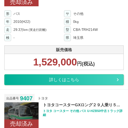
売却済み
形
バス
サ
その他
年
2010(H22)
積
0
kg
走
29.3
型
CBA-TRH214W
万km
(実走行距離)
検
-
県
埼玉県
販売価格
1,529,000
円(税込)
詳しくはこちら
9407
トヨタ
出品番号
トヨタコースターGXロング２９人乗り５...
トヨタ コースター その他 バス U-HZB50中古トラック詳
細
売却済み