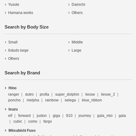
Yusoki
Dainichi
Hamana works
Others
Search by Body Size
Small
Middle
6studs large
Large
Others
Search by Brand
Hino
ranger
dutro
profia
super_dolphin
liesse
liesse_2
poncho
melpha
rainbow
selega
blue_ribbon
Isuzu
elf
forward
juston
giga
810
journey
gala_mio
gala
cubic
como
fargo
Mitsubishi Fuso