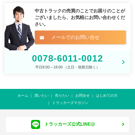
中古トラックの売買のことでお困りのことが
ございましたら、
お気軽にお問い合わせくだ
さい。
メールでのお問い合せ
mail
0078-6011-0012
平日9:00～18:00 （土日・祝祭日除く）
ホーム
買いたい
売りたい
お問合せ
はじめての方
トラッカーズマガジン
トラッカーズ公式LINE@