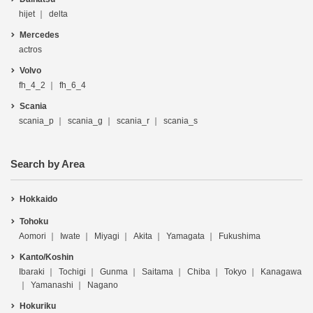
hijet
delta
Mercedes
actros
Volvo
fh_4_2
fh_6_4
Scania
scania_p
scania_g
scania_r
scania_s
Search by Area
Hokkaido
Tohoku
Aomori
Iwate
Miyagi
Akita
Yamagata
Fukushima
Kanto/Koshin
Ibaraki
Tochigi
Gunma
Saitama
Chiba
Tokyo
Kanagawa
Yamanashi
Nagano
Hokuriku