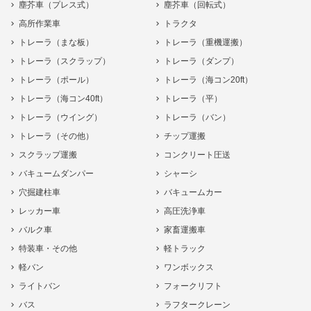
塵芥車（プレス式）
塵芥車（回転式）
高所作業車
トラクタ
トレーラ（まな板）
トレーラ（重機運搬）
トレーラ（スクラップ）
トレーラ（ダンプ）
トレーラ（ポール）
トレーラ（海コン20ft）
トレーラ（海コン40ft）
トレーラ（平）
トレーラ（ウイング）
トレーラ（バン）
トレーラ（その他）
チップ運搬
スクラップ運搬
コンクリート圧送
バキュームダンパー
シャーシ
穴掘建柱車
バキュームカー
レッカー車
高圧洗浄車
バルク車
家畜運搬車
特装車・その他
軽トラック
軽バン
ワンボックス
ライトバン
フォークリフト
バス
ラフタークレーン