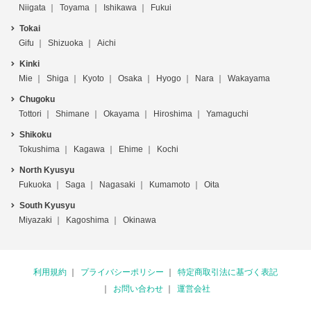
Niigata
Toyama
Ishikawa
Fukui
Tokai
Gifu
Shizuoka
Aichi
Kinki
Mie
Shiga
Kyoto
Osaka
Hyogo
Nara
Wakayama
Chugoku
Tottori
Shimane
Okayama
Hiroshima
Yamaguchi
Shikoku
Tokushima
Kagawa
Ehime
Kochi
North Kyusyu
Fukuoka
Saga
Nagasaki
Kumamoto
Oita
South Kyusyu
Miyazaki
Kagoshima
Okinawa
利用規約
プライバシーポリシー
特定商取引法に基づく表記
お問い合わせ
運営会社