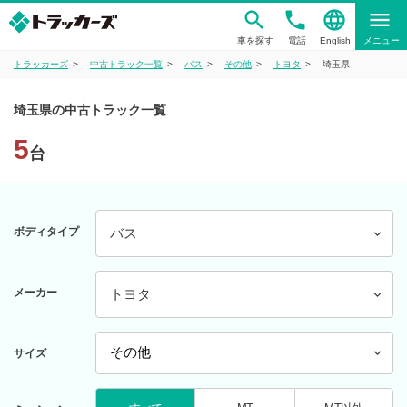
phone
language
menu
車を探す
電話
English
メニュー
トラッカーズ
中古トラック一覧
バス
その他
トヨタ
埼玉県
埼玉県の中古トラック一覧
5
台
ボディタイプ
バス
メーカー
トヨタ
サイズ