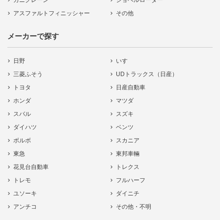
カニクレーン
ショベルローダー
アスファルトフィニッシャー
その他
メーカーで探す
日野
いすゞ
三菱ふそう
UDトラックス（日産）
トヨタ
日産自動車
ホンダ
マツダ
スバル
スズキ
ダイハツ
ベンツ
ボルボ
スカニア
東急
東邦車輛
花見台自動車
トレクス
トレモ
フルハーフ
ユソーキ
ダイニチ
アンチコ
その他・不明