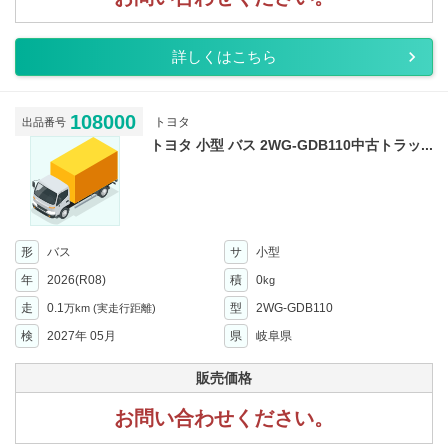
詳しくはこちら
108000
トヨタ
出品番号
トヨタ 小型 バス 2WG-GDB110中古トラッ...
形
バス
サ
小型
年
2026(R08)
積
0
kg
走
0.1
型
2WG-GDB110
万km
(実走行距離)
検
2027年 05月
県
岐阜県
販売価格
お問い合わせください。