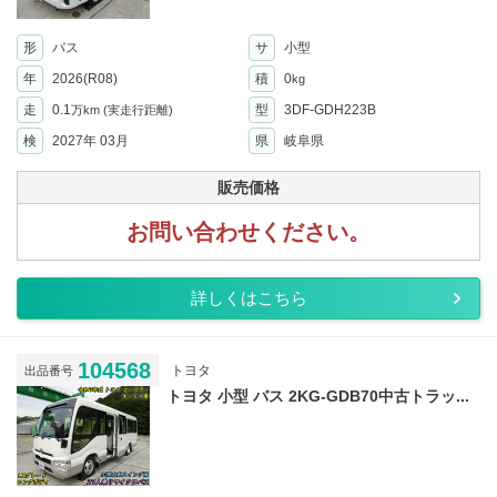
形
バス
サ
小型
年
2026(R08)
積
0
kg
走
0.1
型
3DF-GDH223B
万km
(実走行距離)
検
2027年 03月
県
岐阜県
販売価格
お問い合わせください。
詳しくはこちら
104568
トヨタ
出品番号
トヨタ 小型 バス 2KG-GDB70中古トラッ...