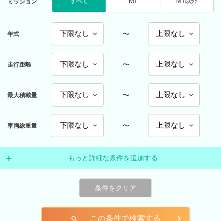
すべて
MT
MT以外
ミッション
〜
年式
〜
走行距離
〜
最大積載量
〜
車両総重量
もっと詳細な条件を追加する
条件をクリア
この条件で検索する
search