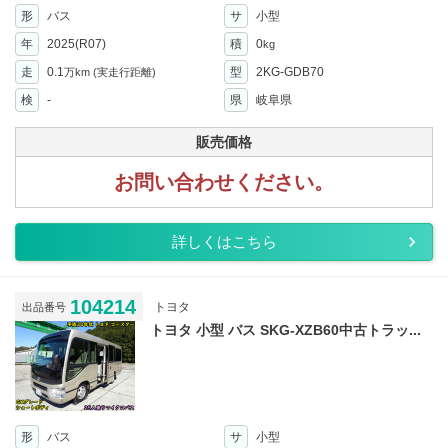
形
バス
サ
小型
年
2025(R07)
積
0
kg
走
0.1
型
2KG-GDB70
万km
(実走行距離)
検
-
県
岐阜県
販売価格
お問い合わせください。
詳しくはこちら
104214
トヨタ
出品番号
トヨタ 小型 バス SKG-XZB60中古トラッ...
形
バス
サ
小型