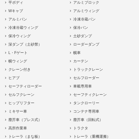
平ボディ
アルミブロック
Wキャブ
アルミウィング
アルミバン
冷凍冷蔵バン
冷凍冷蔵ウィング
保冷バン
保冷ウィング
土砂ダンプ
深ダンプ（土砂禁）
ローダーダンプ
L・Fゲート
幌車
幌ウィング
カーテン
クレーン付き
トラッククレーン
ヒアブ
セルフローダー
セーフティローダー
車載専用車
セルフクレーン
セーフティクレーン
ヒップリフター
タンクローリー
ミキサー車
コンテナ専用車
塵芥車（プレス式）
塵芥車（回転式）
高所作業車
トラクタ
トレーラ（まな板）
トレーラ（重機運搬）