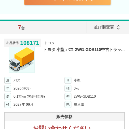
7
unfold_more
並び順変更
台
108171
トヨタ
出品番号
トヨタ 小型 バス 2WG-GDB110中古トラッ...
形
バス
サ
小型
年
2026(R08)
積
0
kg
走
0.1
型
2WG-GDB110
万km
(実走行距離)
検
2027年 06月
県
岐阜県
販売価格
お問い合わせください。