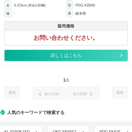
走
3.3
型
PDG-XZB40
万km
(実走行距離)
検
-
県
岐阜県
販売価格
お問い合わせください。
詳しくはこちら
1
/1
最初
最後
chevron_left
chevron_right
前の20件
次の20件
人気のキーワードで検索する
KL-FV50KJXD
QKG-FK65FZ
PDG-FK61F