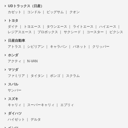
UDトラックス（日産）
カゼット
コンドル
ビッグサム
クオン
トヨタ
ダイナ
トヨエース
タウンエース
ライトエース
ハイエース
レジアスエース
プロボックス
サクシード
コースター
ピクシス
日産自動車
アトラス
シビリアン
キャラバン
バネット
クリッパー
ホンダ
アクティ
N-VAN
マツダ
ファミリア
タイタン
ボンゴ
スクラム
スバル
サンバー
スズキ
キャリィ
スーパーキャリィ
エブリィ
ダイハツ
ハイゼット
デルタ