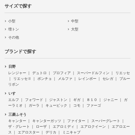
サイズで探す
小型
中型
増トン
大型
その他
ブランドで探す
日野
レンジャー
デュトロ
プロフィア
スーパードルフィン
リエッセ
リエッセⅡ
ポンチョ
メルファ
レインボー
セレガ
ブルー
リボン
いすゞ
エルフ
フォワード
ジャストン
ギガ
８１０
ジャニー
ガ
ーラミオ
ガーラ
キュービック
コモ
ファーゴ
三菱ふそう
キャンター
キャンターガッツ
ファイター
スーパーグレート
ザ・グレート
ローザ
エアロミディ
エアロクイーン
エアロエー
ス
エアロスター
デリカ
ミニキャブ