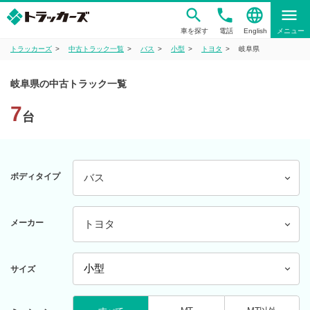
phone
language
menu
車を探す
電話
English
メニュー
トラッカーズ
中古トラック一覧
バス
小型
トヨタ
岐阜県
岐阜県の中古トラック一覧
7
台
ボディタイプ
バス
メーカー
トヨタ
サイズ