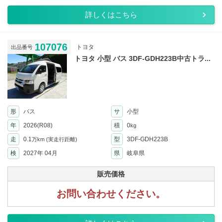
詳しくはこちら
107076
トヨタ
出品番号
トヨタ 小型 バス 3DF-GDH223B中古トラ...
形
バス
サ
小型
年
2026(R08)
積
0
kg
走
0.1
型
3DF-GDH223B
万km
(実走行距離)
検
2027年 04月
県
岐阜県
販売価格
お問い合わせください。