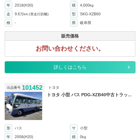
年
2018(H30)
積
4,000
kg
走
9.6
型
SKG-XZB60
万km
(実走行距離)
検
-
県
岐阜県
販売価格
お問い合わせください。
詳しくはこちら
101452
トヨタ
出品番号
トヨタ 小型 バス PDG-XZB40中古トラッ...
形
バス
サ
小型
年
2008(H20)
積
0
kg