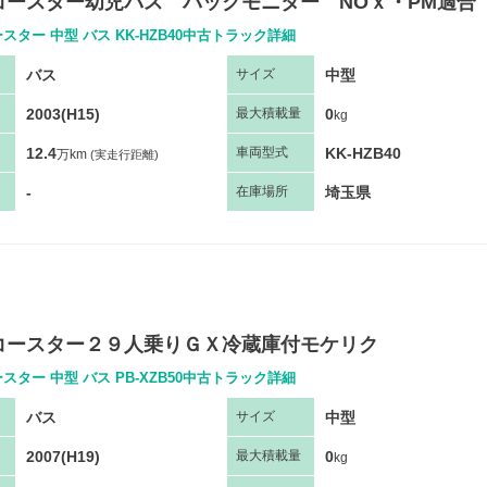
コースター幼児バス バックモニター NOｘ・PM適合
スター 中型 バス KK-HZB40中古トラック詳細
バス
中型
サ
イズ
2003(H15)
0
最大
積
載量
kg
12.4
KK-HZB40
車両
型
式
万km
(実走行距離)
-
埼玉県
在庫場所
コースター２９人乗りＧＸ冷蔵庫付モケリク
スター 中型 バス PB-XZB50中古トラック詳細
バス
中型
サ
イズ
2007(H19)
0
最大
積
載量
kg