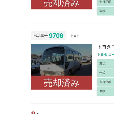
売却済み
走
行距離
車
検
9706
出品番号
トヨタ
トヨタ
トヨタ コー
形
状
年
式
売却済み
走
行距離
車
検