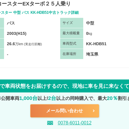
コースターEXターボ２５人乗り
スター 中型 バス KK-HDB51中古トラック詳細
バス
中型
サ
イズ
2003(H15)
0
最大
積
載量
kg
26.6
KK-HDB51
車両
型
式
万km
(実走行距離)
-
埼玉県
在庫場所
で車両状態をお届けするので、
現地に車を見に来なく
1,000台
2台
20％
非公開車両
以上!
以上の同時購入で、最大
割引
メール問い合わせ
0078-6011-0012