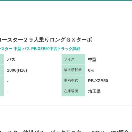
コースター２９人乗りロングＧＸターボ
スター 中型 バス PB-XZB50中古トラック詳細
バス
中型
サ
イズ
2006(H18)
0
最大
積
載量
kg
-
PB-XZB50
車両
型
式
-
埼玉県
在庫場所