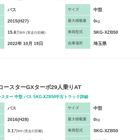
バス
中型
サ
イズ
2015(H27)
0
最大
積
載量
kg
15.6
SKG-XZB50
車両
型
式
万km
(実走行距離)
2022年 10月 19日
埼玉県
在庫場所
コースターGXターボ29人乗りAT
スター 中型 バス SKG-XZB50中古トラック詳細
バス
中型
サ
イズ
2016(H28)
0
最大
積
載量
kg
3.1
SKG-XZB50
車両
型
式
万km
(実走行距離)