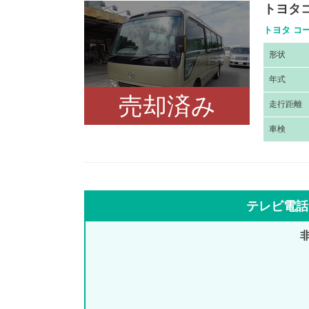
トヨタ
トヨタ コー
形
状
年
式
売却済み
走
行距離
車
検
テレビ電話