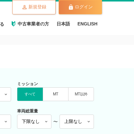
新規登録
ログイン
中古車業者の方
日本語
ENGLISH
る
ミッション
すべて
MT
MT以外
車両総重量
〜