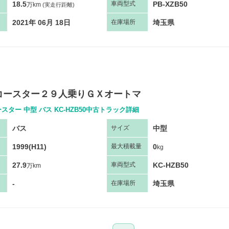
18.5
PB-XZB50
車両
型
式
万km
(実走行距離)
2021年 06月 18日
埼玉県
在庫場所
コースター２９人乗りＧＸオートマ
スター 中型 バス KC-HZB50中古トラック詳細
バス
中型
サ
イズ
1999(H11)
0
最大
積
載量
kg
27.9
KC-HZB50
車両
型
式
万km
-
埼玉県
在庫場所