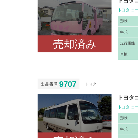
トヨタ
トヨタ コー
形
状
年
式
売却済み
走
行距離
車
検
9707
出品番号
トヨタ
トヨタ
トヨタ コー
形
状
年
式