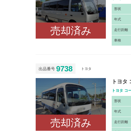
形
状
年
式
売却済み
走
行距離
車
検
9738
出品番号
トヨタ
トヨタ 
トヨタ コー
形
状
年
式
売却済み
走
行距離