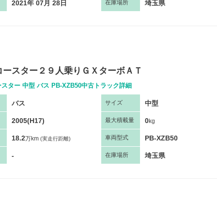
2021年 07月 28日
埼玉県
在庫場所
コースター２９人乗りＧＸターボＡＴ
スター 中型 バス PB-XZB50中古トラック詳細
バス
中型
サ
イズ
2005(H17)
0
最大
積
載量
kg
18.2
PB-XZB50
車両
型
式
万km
(実走行距離)
-
埼玉県
在庫場所