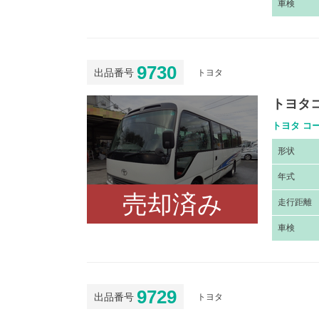
車
検
9730
出品番号
トヨタ
トヨタ
トヨタ コー
形
状
年
式
売却済み
走
行距離
車
検
9729
出品番号
トヨタ