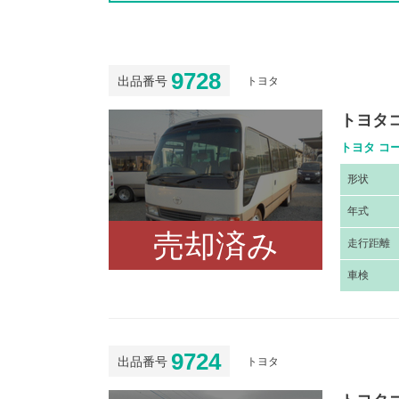
9728
出品番号
トヨタ
トヨタ
トヨタ コー
形
状
年
式
売却済み
走
行距離
車
検
9724
出品番号
トヨタ