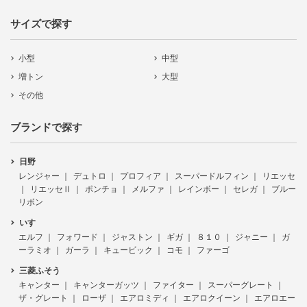
サイズで探す
小型
中型
増トン
大型
その他
ブランドで探す
日野
レンジャー
デュトロ
プロフィア
スーパードルフィン
リエッセ
リエッセⅡ
ポンチョ
メルファ
レインボー
セレガ
ブルー
リボン
いすゞ
エルフ
フォワード
ジャストン
ギガ
８１０
ジャニー
ガ
ーラミオ
ガーラ
キュービック
コモ
ファーゴ
三菱ふそう
キャンター
キャンターガッツ
ファイター
スーパーグレート
ザ・グレート
ローザ
エアロミディ
エアロクイーン
エアロエー