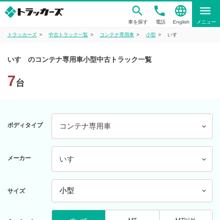
phone
language
menu
車を探す
電話
English
メニュー
トラッカーズ
中古トラック一覧
コンテナ専用車
小型
いすゞ
いすゞのコンテナ専用車小型中古トラック一覧
7
台
ボディタイプ
コンテナ専用車
メーカー
いすゞ
サイズ