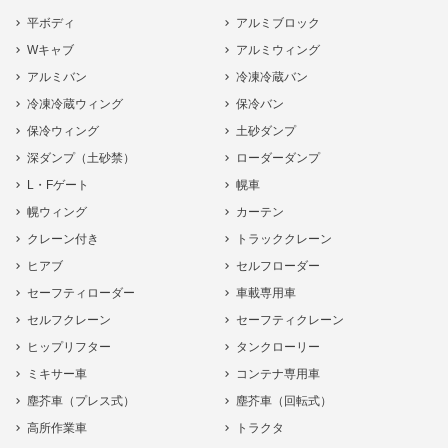
平ボディ
アルミブロック
Wキャブ
アルミウィング
アルミバン
冷凍冷蔵バン
冷凍冷蔵ウィング
保冷バン
保冷ウィング
土砂ダンプ
深ダンプ（土砂禁）
ローダーダンプ
L・Fゲート
幌車
幌ウィング
カーテン
クレーン付き
トラッククレーン
ヒアブ
セルフローダー
セーフティローダー
車載専用車
セルフクレーン
セーフティクレーン
ヒップリフター
タンクローリー
ミキサー車
コンテナ専用車
塵芥車（プレス式）
塵芥車（回転式）
高所作業車
トラクタ