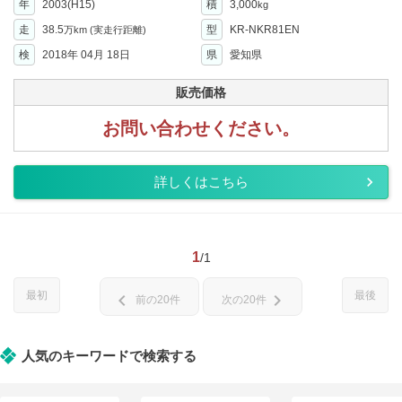
年
2003(H15)
積
3,000
kg
走
38.5
型
KR-NKR81EN
万km
(実走行距離)
検
2018年 04月 18日
県
愛知県
販売価格
お問い合わせください。
詳しくはこちら
1
/1
最初
最後
chevron_left
chevron_right
前の20件
次の20件
人気のキーワードで検索する