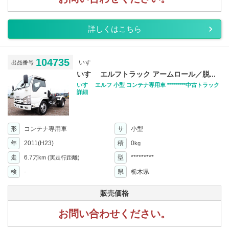
詳しくはこちら
104735
いすゞ
出品番号
いすゞ エルフトラック アームロール／脱...
いすゞ エルフ 小型 コンテナ専用車 *********中古トラック
詳細
形
コンテナ専用車
サ
小型
年
2011(H23)
積
0
kg
走
6.7
型
*********
万km
(実走行距離)
検
-
県
栃木県
販売価格
お問い合わせください。