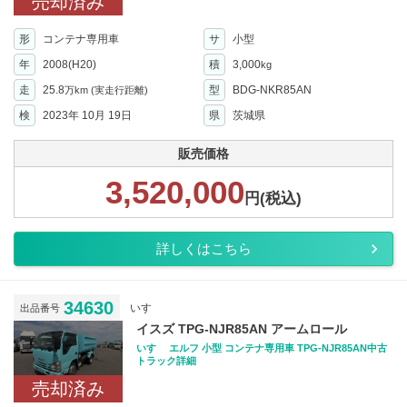
売却済み
形
コンテナ専用車
サ
小型
年
2008(H20)
積
3,000
kg
走
25.8
型
BDG-NKR85AN
万km
(実走行距離)
検
2023年 10月 19日
県
茨城県
販売価格
3,520,000
円(税込)
詳しくはこちら
34630
いすゞ
出品番号
イスズ TPG-NJR85AN アームロール
いすゞ エルフ 小型 コンテナ専用車 TPG-NJR85AN中古
トラック詳細
売却済み