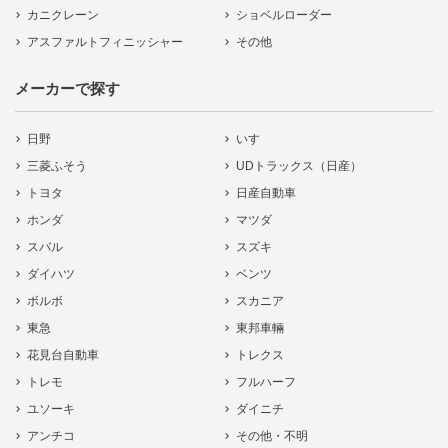
カニクレーン
ショベルローダー
アスファルトフィニッシャー
その他
メーカーで探す
日野
いすゞ
三菱ふそう
UDトラックス（日産）
トヨタ
日産自動車
ホンダ
マツダ
スバル
スズキ
ダイハツ
ベンツ
ボルボ
スカニア
東急
東邦車輛
花見台自動車
トレクス
トレモ
フルハーフ
ユソーキ
ダイニチ
アンチコ
その他・不明