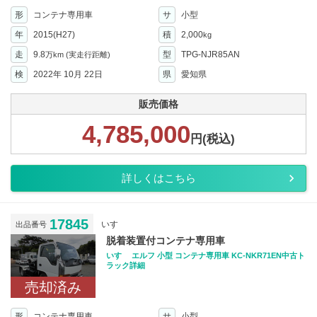
形
コンテナ専用車
サ
小型
年
2015(H27)
積
2,000
kg
走
9.8
型
TPG-NJR85AN
万km
(実走行距離)
検
2022年 10月 22日
県
愛知県
販売価格
4,785,000
円(税込)
詳しくはこちら
17845
いすゞ
出品番号
脱着装置付コンテナ専用車
いすゞ エルフ 小型 コンテナ専用車 KC-NKR71EN中古ト
ラック詳細
売却済み
形
コンテナ専用車
サ
小型