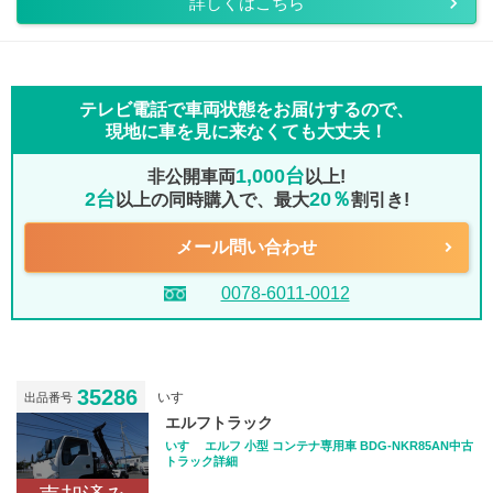
詳しくはこちら
テレビ電話で車両状態をお届けするので、
現地に車を見に来なくても大丈夫！
1,000台
非公開車両
以上!
2台
20％
以上の同時購入で、最大
割引き!
メール問い合わせ
0078-6011-0012
35286
いすゞ
出品番号
エルフトラック
いすゞ エルフ 小型 コンテナ専用車 BDG-NKR85AN中古
トラック詳細