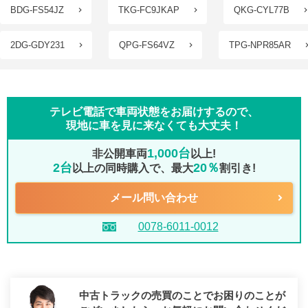
BDG-FS54JZ
TKG-FC9JKAP
QKG-CYL77B
2DG-GDY231
QPG-FS64VZ
TPG-NPR85AR
テレビ電話で車両状態をお届けするので、
現地に車を見に来なくても大丈夫！
1,000台
非公開車両
以上!
2台
20％
以上の同時購入で、最大
割引き!
メール問い合わせ
0078-6011-0012
中古トラックの売買のことでお困りのことが