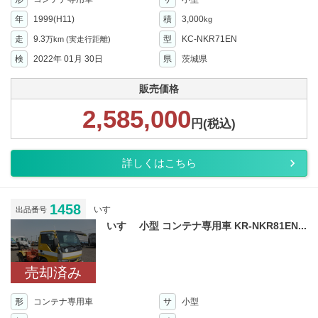
年
1999(H11)
積
3,000
kg
走
9.3
型
KC-NKR71EN
万km
(実走行距離)
検
2022年 01月 30日
県
茨城県
販売価格
2,585,000
円(税込)
詳しくはこちら
1458
いすゞ
出品番号
いすゞ 小型 コンテナ専用車 KR-NKR81EN...
売却済み
形
コンテナ専用車
サ
小型