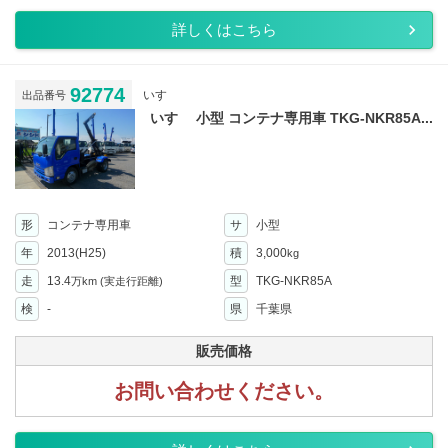
詳しくはこちら
92774
いすゞ
出品番号
いすゞ 小型 コンテナ専用車 TKG-NKR85A...
形
コンテナ専用車
サ
小型
年
2013(H25)
積
3,000
kg
走
13.4
型
TKG-NKR85A
万km
(実走行距離)
検
-
県
千葉県
販売価格
お問い合わせください。