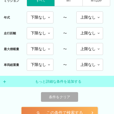
すべて
MT
MT以外
ミッション
〜
年式
〜
走行距離
〜
最大積載量
〜
車両総重量
もっと詳細な条件を追加する
条件をクリア
この条件で検索する
search