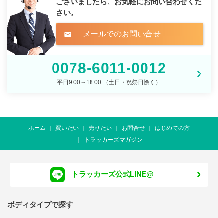
ございましたら、
お気軽にお問い合わせくだ
さい。
メールでのお問い合せ
mail
0078-6011-0012
平日9:00～18:00 （土日・祝祭日除く）
ホーム
買いたい
売りたい
お問合せ
はじめての方
トラッカーズマガジン
トラッカーズ公式LINE@
ボディタイプで探す