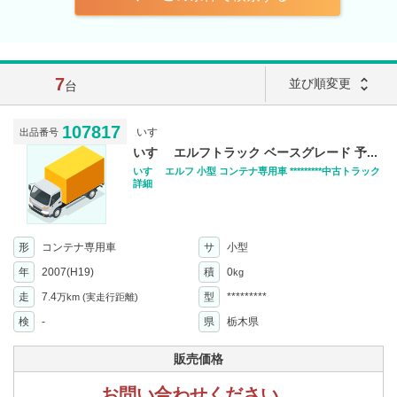
7
unfold_more
並び順変更
台
107817
いすゞ
出品番号
いすゞ エルフトラック ベースグレード 予...
いすゞ エルフ 小型 コンテナ専用車 *********中古トラック
詳細
形
コンテナ専用車
サ
小型
年
2007(H19)
積
0
kg
走
7.4
型
*********
万km
(実走行距離)
検
-
県
栃木県
販売価格
お問い合わせください。