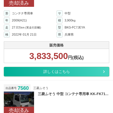
売却済み
形
コンテナ専用車
サ
中型
年
2009(H21)
積
3,900
kg
走
27.0
型
BKG-FC7JEYA
万km
(実走行距離)
検
2022年 01月 21日
県
兵庫県
販売価格
3,833,500
円(税込)
詳しくはこちら
7560
三菱ふそう
出品番号
三菱ふそう 中型 コンテナ専用車 KK-FK71...
売却済み