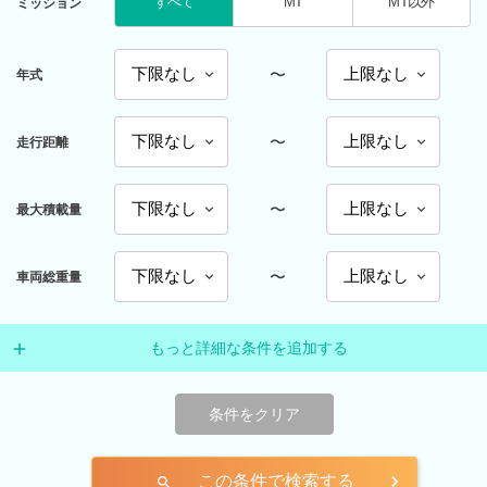
すべて
MT
MT以外
ミッション
〜
年式
〜
走行距離
〜
最大積載量
〜
車両総重量
もっと詳細な条件を追加する
条件をクリア
この条件で検索する
search