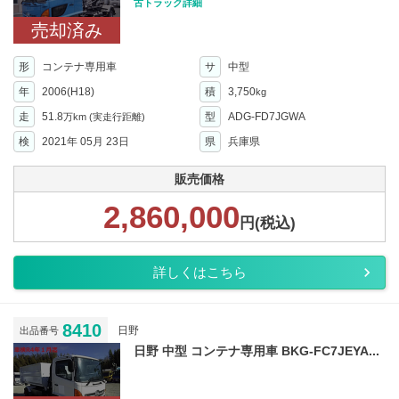
古トラック詳細
売却済み
形
コンテナ専用車
サ
中型
年
2006(H18)
積
3,750
kg
走
51.8
型
ADG-FD7JGWA
万km
(実走行距離)
検
2021年 05月 23日
県
兵庫県
販売価格
2,860,000
円(税込)
詳しくはこちら
8410
日野
出品番号
日野 中型 コンテナ専用車 BKG-FC7JEYA...