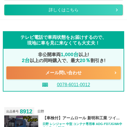
詳しくはこちら
テレビ電話で車両状態をお届けするので、
現地に車を見に来なくても大丈夫！
1,000台
非公開車両
以上!
2台
20％
以上の同時購入で、最大
割引き!
メール問い合わせ
0078-6011-0012
8912
日野
出品番号
【車検付】アームロール 新明和工業 ツイ...
日野 レンジャー 中型 コンテナ専用車 ADG-FD7JGWA中