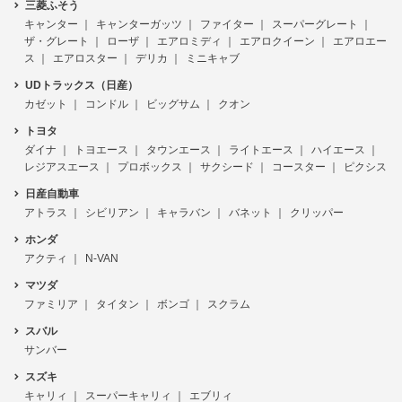
三菱ふそう
キャンター
キャンターガッツ
ファイター
スーパーグレート
ザ・グレート
ローザ
エアロミディ
エアロクイーン
エアロエー
ス
エアロスター
デリカ
ミニキャブ
UDトラックス（日産）
カゼット
コンドル
ビッグサム
クオン
トヨタ
ダイナ
トヨエース
タウンエース
ライトエース
ハイエース
レジアスエース
プロボックス
サクシード
コースター
ピクシス
日産自動車
アトラス
シビリアン
キャラバン
バネット
クリッパー
ホンダ
アクティ
N-VAN
マツダ
ファミリア
タイタン
ボンゴ
スクラム
スバル
サンバー
スズキ
キャリィ
スーパーキャリィ
エブリィ