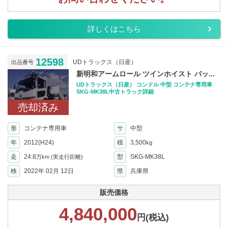
詳しくはこちら
12598
UDトラックス（日産）
出品番号
新明和アームロール ツインホイスト バッ...
UDトラックス（日産） コンドル 中型 コンテナ専用車
SKG-MK38L中古トラック詳細
売却済み
形
コンテナ専用車
サ
中型
年
2012(H24)
積
3,500
kg
走
24.8
型
SKG-MK38L
万km
(実走行距離)
検
2022年 02月 12日
県
兵庫県
販売価格
4,840,000
円(税込)