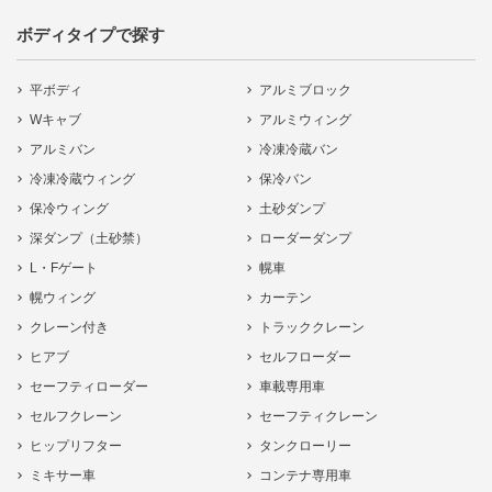
ボディタイプで探す
平ボディ
アルミブロック
Wキャブ
アルミウィング
アルミバン
冷凍冷蔵バン
冷凍冷蔵ウィング
保冷バン
保冷ウィング
土砂ダンプ
深ダンプ（土砂禁）
ローダーダンプ
L・Fゲート
幌車
幌ウィング
カーテン
クレーン付き
トラッククレーン
ヒアブ
セルフローダー
セーフティローダー
車載専用車
セルフクレーン
セーフティクレーン
ヒップリフター
タンクローリー
ミキサー車
コンテナ専用車