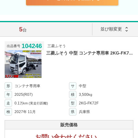
5
unfold_more
並び順変更
台
104246
三菱ふそう
出品番号
三菱ふそう 中型 コンテナ専用車 2KG-FK7...
形
コンテナ専用車
サ
中型
年
2025(R07)
積
3,500
kg
走
0.1
型
2KG-FK72F
万km
(実走行距離)
検
2027年 11月
県
兵庫県
販売価格
お問い合わせください。