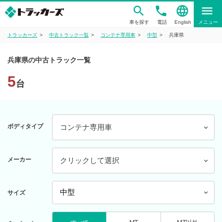
phone
language
menu
車を探す
電話
English
メニュー
トラッカーズ
中古トラック一覧
コンテナ専用車
中型
兵庫県
兵庫県の中古トラック一覧
5
台
ボディタイプ
コンテナ専用車
メーカー
クリックして選択
サイズ