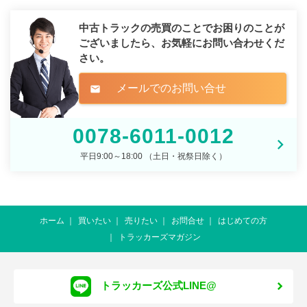
中古トラックの売買のことでお困りのことが
ございましたら、
お気軽にお問い合わせくだ
さい。
メールでのお問い合せ
mail
0078-6011-0012
平日9:00～18:00 （土日・祝祭日除く）
ホーム
買いたい
売りたい
お問合せ
はじめての方
トラッカーズマガジン
トラッカーズ公式LINE@