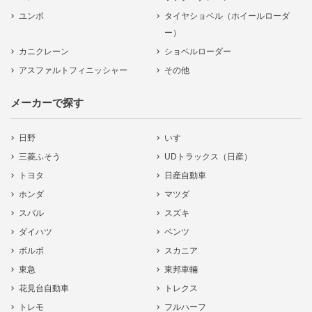
ユンボ
タイヤショベル（ホイールローダ
ー）
カニクレーン
ショベルローダー
アスファルトフィニッシャー
その他
メーカーで探す
日野
いすゞ
三菱ふそう
UDトラックス（日産）
トヨタ
日産自動車
ホンダ
マツダ
スバル
スズキ
ダイハツ
ベンツ
ボルボ
スカニア
東急
東邦車輛
花見台自動車
トレクス
トレモ
フルハーフ