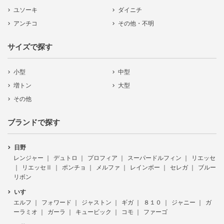
ユソーキ
ダイニチ
アンチコ
その他・不明
サイズで探す
小型
中型
増トン
大型
その他
ブランドで探す
日野
レンジャー
デュトロ
プロフィア
スーパードルフィン
リエッセ
リエッセⅡ
ポンチョ
メルファ
レインボー
セレガ
ブルー
リボン
いすゞ
エルフ
フォワード
ジャストン
ギガ
８１０
ジャニー
ガ
ーラミオ
ガーラ
キュービック
コモ
ファーゴ