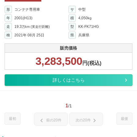
形
コンテナ専用車
サ
中型
年
2001(H13)
積
4,050
kg
走
19.3
型
KK-FK71HG
万km
(実走行距離)
検
2021年 08月 25日
県
兵庫県
販売価格
3,283,500
円(税込)
詳しくはこちら
1
/1
最初
最後
chevron_left
chevron_right
前の20件
次の20件