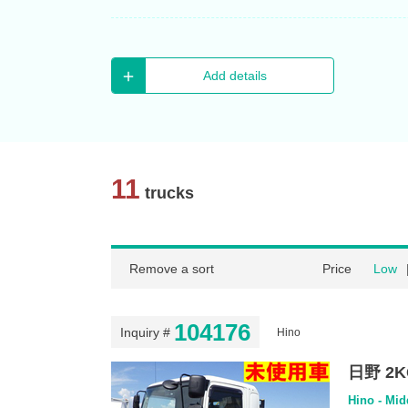
Add details
11
trucks
Remove a sort
Price
Low
104176
Inquiry #
Hino
日野 2K
Hino - Mi