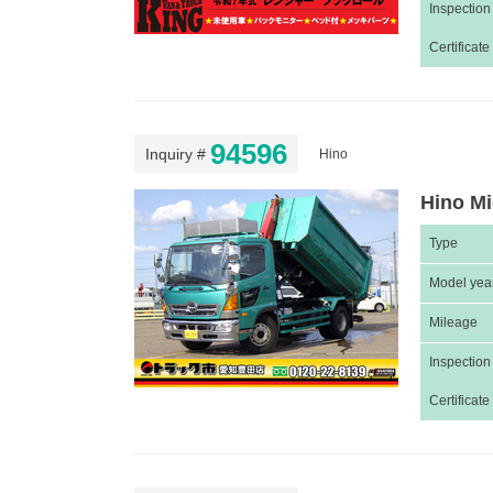
Inspection
Certificate
94596
Inquiry #
Hino
Hino Mi
Type
Model yea
Mileage
Inspection
Certificate