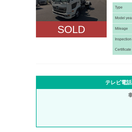
Type
Model yea
SOLD
Mileage
Inspection
Certificate
テレビ電話