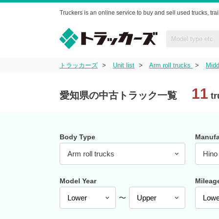
Truckers is an online service to buy and sell used trucks, trail
トラッカーズ
Unit list
Arm roll trucks
Midd
11
愛知県の中古トラック一覧
tr
Body Type
Manufa
Arm roll trucks
Hino
Model Year
Mileag
〜