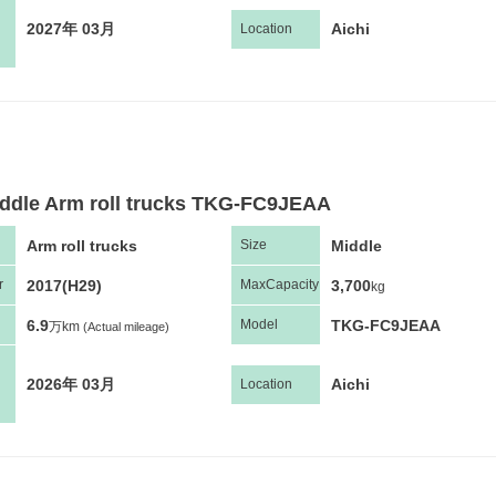
2027年 03月
Aichi
Location
ddle Arm roll trucks TKG-FC9JEAA
Arm roll trucks
Middle
Size
2017(H29)
3,700
r
Max
Capacity
kg
6.9
TKG-FC9JEAA
Model
万km
(Actual mileage)
2026年 03月
Aichi
Location