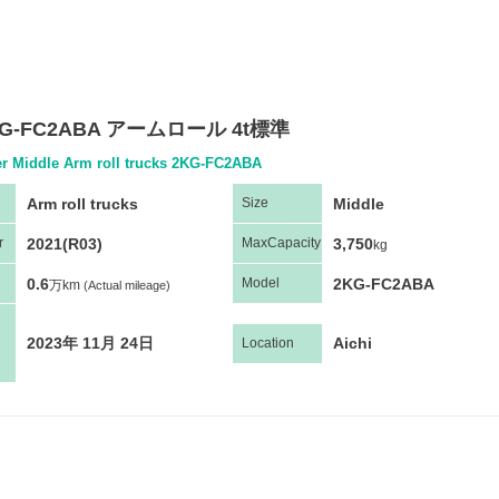
G-FC2ABA アームロール 4t標準
er Middle Arm roll trucks 2KG-FC2ABA
Arm roll trucks
Middle
Size
2021(R03)
3,750
r
Max
Capacity
kg
0.6
2KG-FC2ABA
Model
万km
(Actual mileage)
2023年 11月 24日
Aichi
Location