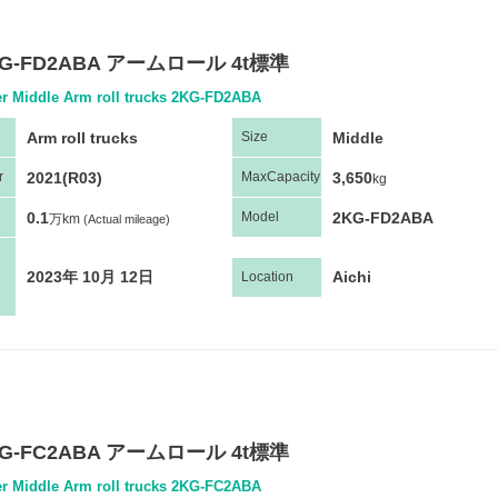
G-FD2ABA アームロール 4t標準
er Middle Arm roll trucks 2KG-FD2ABA
Arm roll trucks
Middle
Size
2021(R03)
3,650
r
Max
Capacity
kg
0.1
2KG-FD2ABA
Model
万km
(Actual mileage)
2023年 10月 12日
Aichi
Location
G-FC2ABA アームロール 4t標準
er Middle Arm roll trucks 2KG-FC2ABA