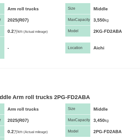
Arm roll trucks
Middle
Size
2025(R07)
3,550
r
Max
Capacity
kg
0.2
2KG-FD2ABA
Model
万km
(Actual mileage)
-
Aichi
Location
ddle Arm roll trucks 2PG-FD2ABA
Arm roll trucks
Middle
Size
2025(R07)
3,450
r
Max
Capacity
kg
0.2
2PG-FD2ABA
Model
万km
(Actual mileage)