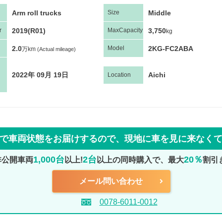
Arm roll trucks
Middle
Size
2019(R01)
3,750
r
Max
Capacity
kg
2.0
2KG-FC2ABA
Model
万km
(Actual mileage)
2022年 09月 19日
Aichi
Location
で車両状態をお届けするので、
現地に車を見に来なく
1,000台
2台
20％
非公開車両
以上!
以上の同時購入で、最大
割引
メール問い合わせ
0078-6011-0012