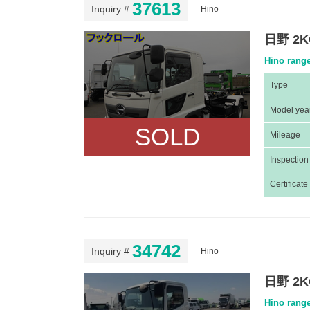
37613
Inquiry #
Hino
日野 2K
Hino rang
Type
Model yea
SOLD
Mileage
Inspection
Certificate
34742
Inquiry #
Hino
日野 2K
Hino rang