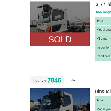
２７年
Hino rang
Type
Model yea
SOLD
Mileage
Inspection
Certificate
7846
Inquiry #
Hino
Hino Mi
Type
Model yea