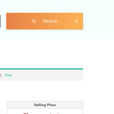
Search
search
Few
Selling Price