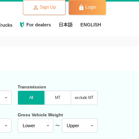
Sign Up
Login
For dealers
日本語
ENGLISH
Trucks
Transmission
All
MT
exclude MT
Gross Vehicle Weight
〜