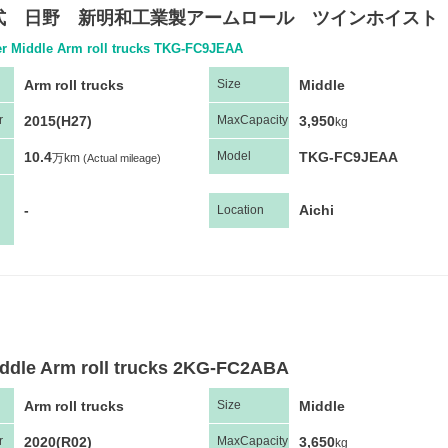
式 日野 新明和工業製アームロール ツインホイスト
er Middle Arm roll trucks TKG-FC9JEAA
Arm roll trucks
Middle
Size
2015(H27)
3,950
r
Max
Capacity
kg
10.4
TKG-FC9JEAA
Model
万km
(Actual mileage)
-
Aichi
Location
ddle Arm roll trucks 2KG-FC2ABA
Arm roll trucks
Middle
Size
2020(R02)
3,650
r
Max
Capacity
kg