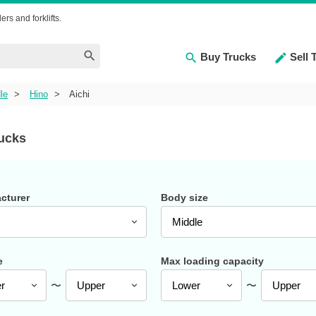
ers and forklifts.
Buy Trucks
Sell 
le
Hino
Aichi
ucks
cturer
Body size
e
Max loading capacity
〜
〜