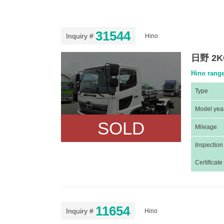
31544
Inquiry #
Hino
日野 2K
Hino rang
Type
Model yea
SOLD
Mileage
Inspection
Certificate
11654
Inquiry #
Hino