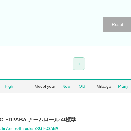
Reset
1
High
Model year
New
Old
Mileage
Many
G-FD2ABA アームロール 4t標準
ddle Arm roll trucks 2KG-FD2ABA