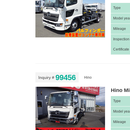
Type
Model yea
Mileage
Inspection
Certificate
99456
Inquiry #
Hino
Hino Mi
Type
Model yea
Mileage