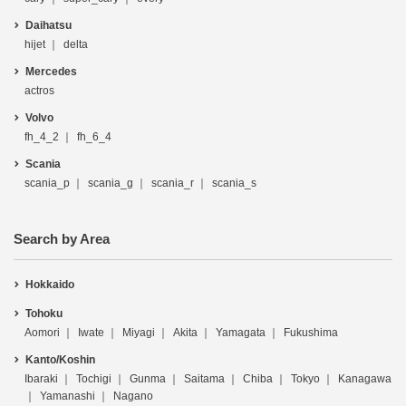
Daihatsu
hijet
delta
Mercedes
actros
Volvo
fh_4_2
fh_6_4
Scania
scania_p
scania_g
scania_r
scania_s
Search by Area
Hokkaido
Tohoku
Aomori
Iwate
Miyagi
Akita
Yamagata
Fukushima
Kanto/Koshin
Ibaraki
Tochigi
Gunma
Saitama
Chiba
Tokyo
Kanagawa
Yamanashi
Nagano