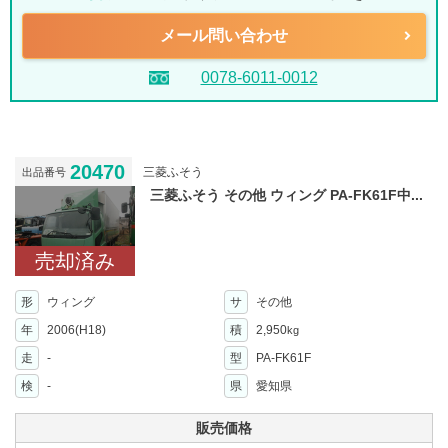
メール問い合わせ
0078-6011-0012
20470
三菱ふそう
出品番号
三菱ふそう その他 ウィング PA-FK61F中...
売却済み
形
ウィング
サ
その他
年
2006(H18)
積
2,950
kg
走
-
型
PA-FK61F
検
-
県
愛知県
販売価格