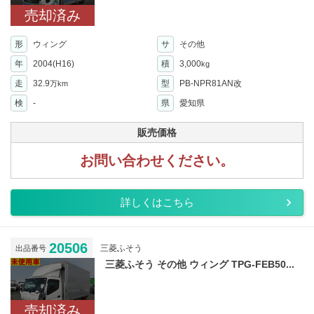
売却済み
形
ウィング
サ
その他
年
2004(H16)
積
3,000
kg
走
32.9
型
PB-NPR81AN改
万km
検
-
県
愛知県
販売価格
お問い合わせください。
詳しくはこちら
20506
三菱ふそう
出品番号
三菱ふそう その他 ウィング TPG-FEB50...
売却済み