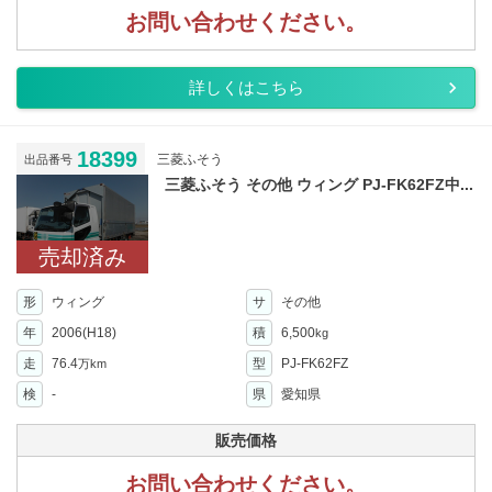
お問い合わせください。
詳しくはこちら
18399
三菱ふそう
出品番号
三菱ふそう その他 ウィング PJ-FK62FZ中...
売却済み
形
ウィング
サ
その他
年
2006(H18)
積
6,500
kg
走
76.4
型
PJ-FK62FZ
万km
検
-
県
愛知県
販売価格
お問い合わせください。