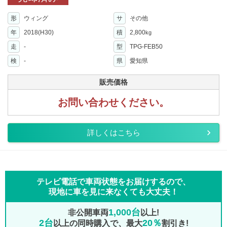
形
ウィング
サ
その他
年
2018(H30)
積
2,800
kg
走
-
型
TPG-FEB50
検
-
県
愛知県
販売価格
お問い合わせください。
詳しくはこちら
テレビ電話で車両状態をお届けするので、
現地に車を見に来なくても大丈夫！
1,000台
非公開車両
以上!
2台
20％
以上の同時購入で、最大
割引き!