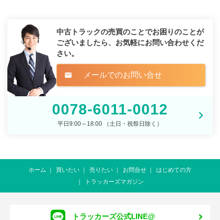
中古トラックの売買のことでお困りのことが
ございましたら、
お気軽にお問い合わせくだ
さい。
メールでのお問い合せ
mail
0078-6011-0012
平日9:00～18:00 （土日・祝祭日除く）
ホーム
買いたい
売りたい
お問合せ
はじめての方
トラッカーズマガジン
トラッカーズ公式LINE@