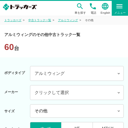
phone
language
menu
車を探す
電話
English
メニュー
トラッカーズ
中古トラック一覧
アルミウィング
その他
アルミウィングのその他中古トラック一覧
60
台
ボディタイプ
アルミウィング
メーカー
クリックして選択
サイズ