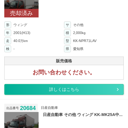
売却済み
形
ウィング
サ
その他
年
2001(H13)
積
2,000
kg
走
40.0
型
KK-NPR71LAV
万km
検
-
県
愛知県
販売価格
お問い合わせください。
詳しくはこちら
20684
日産自動車
出品番号
日産自動車 その他 ウィング KK-MK25A中...