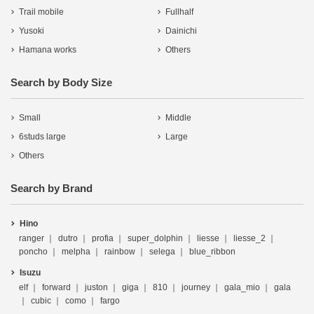
Trail mobile
Fullhalf
Yusoki
Dainichi
Hamana works
Others
Search by Body Size
Small
Middle
6studs large
Large
Others
Search by Brand
Hino
ranger
dutro
profia
super_dolphin
liesse
liesse_2
poncho
melpha
rainbow
selega
blue_ribbon
Isuzu
elf
forward
juston
giga
810
journey
gala_mio
gala
cubic
como
fargo