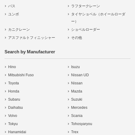
バス
ラフタークレーン
ユンボ
タイヤショベル（ホイールローダ
ー）
カニクレーン
ショベルローダー
アスファルトフィニッシャー
その他
Search by Manufacturer
Hino
Isuzu
Mitsubishi Fuso
Nissan UD
Toyota
Nissan
Honda
Mazda
Subaru
Suzuki
Daihatsu
Mercedes
Volvo
Scania
Tokyu
Tohosyaryou
Hanamidai
Trex