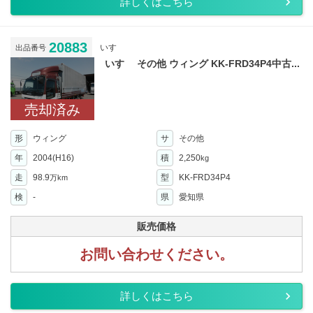
詳しくはこちら
20883
いすゞ
出品番号
いすゞ その他 ウィング KK-FRD34P4中古...
売却済み
形
ウィング
サ
その他
年
2004(H16)
積
2,250
kg
走
98.9
型
KK-FRD34P4
万km
検
-
県
愛知県
販売価格
お問い合わせください。
詳しくはこちら