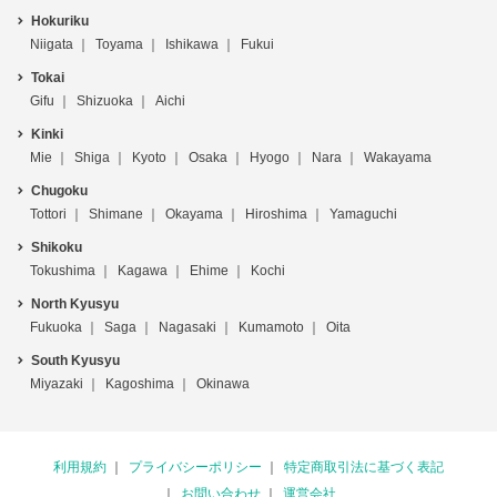
Hokuriku
Niigata
Toyama
Ishikawa
Fukui
Tokai
Gifu
Shizuoka
Aichi
Kinki
Mie
Shiga
Kyoto
Osaka
Hyogo
Nara
Wakayama
Chugoku
Tottori
Shimane
Okayama
Hiroshima
Yamaguchi
Shikoku
Tokushima
Kagawa
Ehime
Kochi
North Kyusyu
Fukuoka
Saga
Nagasaki
Kumamoto
Oita
South Kyusyu
Miyazaki
Kagoshima
Okinawa
利用規約
プライバシーポリシー
特定商取引法に基づく表記
お問い合わせ
運営会社