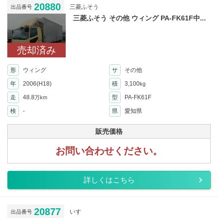
20880
三菱ふそう
出品番号
三菱ふそう その他 ウィング PA-FK61F中...
売却済み
形
ウィング
サ
その他
年
2006(H18)
積
3,100
kg
走
48.8
型
PA-FK61F
万km
検
-
県
愛知県
販売価格
お問い合わせください。
詳しくはこちら
20877
いすゞ
出品番号