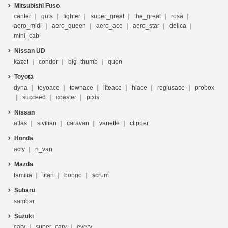
Mitsubishi Fuso
canter
guts
fighter
super_great
the_great
rosa
aero_midi
aero_queen
aero_ace
aero_star
delica
mini_cab
Nissan UD
kazet
condor
big_thumb
quon
Toyota
dyna
toyoace
townace
liteace
hiace
regiusace
probox
succeed
coaster
pixis
Nissan
atlas
sivilian
caravan
vanette
clipper
Honda
acty
n_van
Mazda
familia
titan
bongo
scrum
Subaru
sambar
Suzuki
cary
super_cary
every