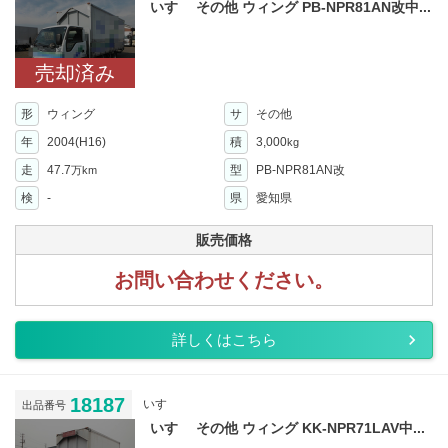
いすゞ その他 ウィング PB-NPR81AN改中...
売却済み
形
ウィング
サ
その他
年
2004(H16)
積
3,000
kg
走
47.7
型
PB-NPR81AN改
万km
検
-
県
愛知県
販売価格
お問い合わせください。
詳しくはこちら
18187
いすゞ
出品番号
いすゞ その他 ウィング KK-NPR71LAV中...