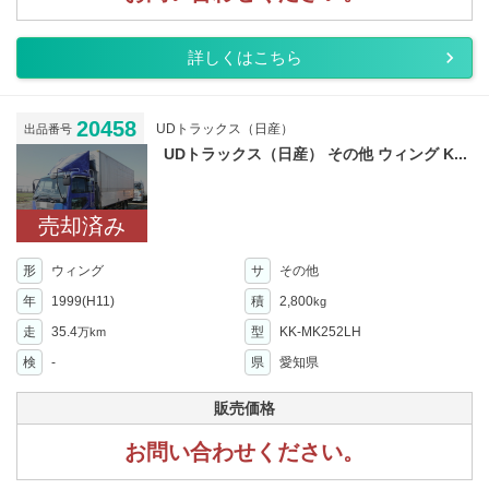
詳しくはこちら
20458
UDトラックス（日産）
出品番号
UDトラックス（日産） その他 ウィング K...
売却済み
形
ウィング
サ
その他
年
1999(H11)
積
2,800
kg
走
35.4
型
KK-MK252LH
万km
検
-
県
愛知県
販売価格
お問い合わせください。