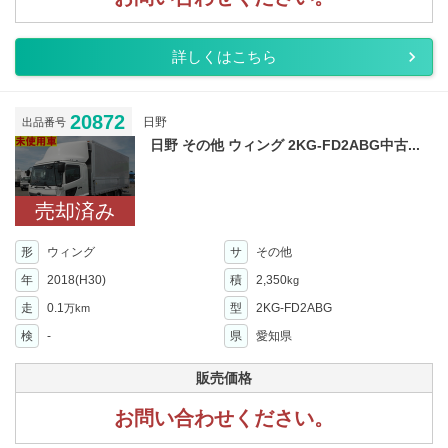
詳しくはこちら
20872
日野
出品番号
日野 その他 ウィング 2KG-FD2ABG中古...
売却済み
形
ウィング
サ
その他
年
2018(H30)
積
2,350
kg
走
0.1
型
2KG-FD2ABG
万km
検
-
県
愛知県
販売価格
お問い合わせください。