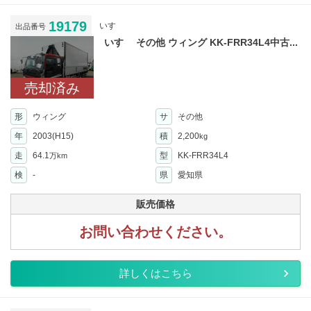
19179
いすゞ
出品番号
いすゞ その他 ウィング KK-FRR34L4中古...
売却済み
形
ウィング
サ
その他
年
2003(H15)
積
2,200
kg
走
64.1
型
KK-FRR34L4
万km
検
-
県
愛知県
販売価格
お問い合わせください。
詳しくはこちら