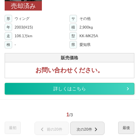
売却済み
形
ウィング
サ
その他
年
2003(H15)
積
2,900
kg
走
106.1
型
KK-MK25A
万km
検
-
県
愛知県
販売価格
お問い合わせください。
詳しくはこちら
1
/3
最初
最後
chevron_left
chevron_right
前の20件
次の20件