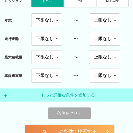
すべて
MT
MT以外
ミッション
〜
年式
〜
走行距離
〜
最大積載量
〜
車両総重量
もっと詳細な条件を追加する
条件をクリア
この条件で検索する
search