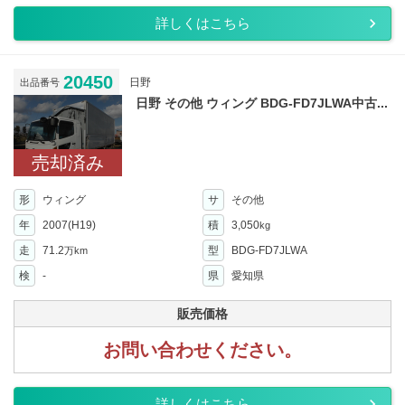
詳しくはこちら
20450
日野
出品番号
日野 その他 ウィング BDG-FD7JLWA中古...
売却済み
形
ウィング
サ
その他
年
2007(H19)
積
3,050
kg
走
71.2
型
BDG-FD7JLWA
万km
検
-
県
愛知県
販売価格
お問い合わせください。
詳しくはこちら