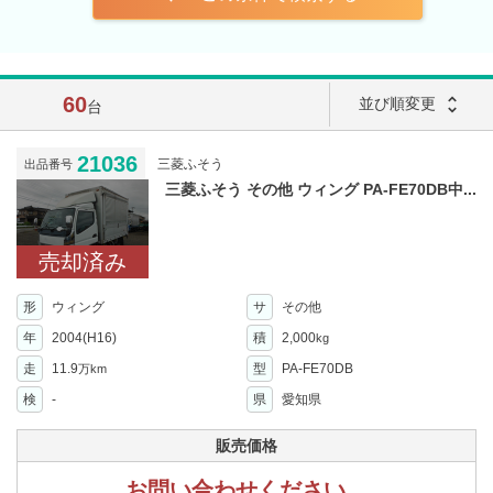
60
unfold_more
並び順変更
台
21036
三菱ふそう
出品番号
三菱ふそう その他 ウィング PA-FE70DB中...
売却済み
形
ウィング
サ
その他
年
2004(H16)
積
2,000
kg
走
11.9
型
PA-FE70DB
万km
検
-
県
愛知県
販売価格
お問い合わせください。