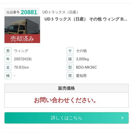
20881
UDトラックス（日産）
出品番号
UDトラックス（日産） その他 ウィング B...
売却済み
形
ウィング
サ
その他
年
2007(H19)
積
3,000
kg
走
70.8
型
BDG-MK36C
万km
検
-
県
愛知県
販売価格
お問い合わせください。
詳しくはこちら