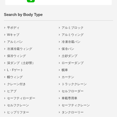
Search by Body Type
平ボディ
アルミブロック
Wキャブ
アルミウィング
アルミバン
冷凍冷蔵バン
冷凍冷蔵ウィング
保冷バン
保冷ウィング
土砂ダンプ
深ダンプ（土砂禁）
ローダーダンプ
L・Fゲート
幌車
幌ウィング
カーテン
クレーン付き
トラッククレーン
ヒアブ
セルフローダー
セーフティローダー
車載専用車
セルフクレーン
セーフティクレーン
ヒップリフター
タンクローリー