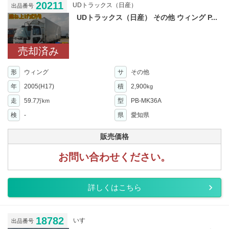
20211
UDトラックス（日産）
出品番号
UDトラックス（日産） その他 ウィング P...
売却済み
形
ウィング
サ
その他
年
2005(H17)
積
2,900
kg
走
59.7
型
PB-MK36A
万km
検
-
県
愛知県
販売価格
お問い合わせください。
詳しくはこちら
18782
いすゞ
出品番号