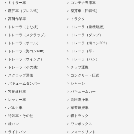
ミキサー車
コンテナ専用車
塵芥車（プレス式）
塵芥車（回転式）
高所作業車
トラクタ
トレーラ（まな板）
トレーラ（重機運搬）
トレーラ（スクラップ）
トレーラ（ダンプ）
トレーラ（ポール）
トレーラ（海コン20ft）
トレーラ（海コン40ft）
トレーラ（平）
トレーラ（ウイング）
トレーラ（バン）
トレーラ（その他）
チップ運搬
スクラップ運搬
コンクリート圧送
バキュームダンパー
シャーシ
穴掘建柱車
バキュームカー
レッカー車
高圧洗浄車
バルク車
家畜運搬車
特装車・その他
軽トラック
軽バン
ワンボックス
ライトバン
フォークリフト