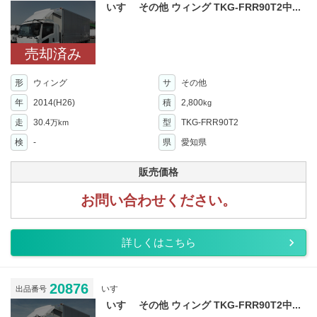
いすゞ その他 ウィング TKG-FRR90T2中...
売却済み
形
ウィング
サ
その他
年
2014(H26)
積
2,800
kg
走
30.4
型
TKG-FRR90T2
万km
検
-
県
愛知県
販売価格
お問い合わせください。
詳しくはこちら
20876
いすゞ
出品番号
いすゞ その他 ウィング TKG-FRR90T2中...