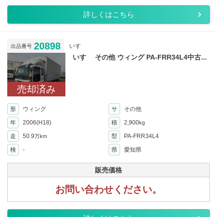
詳しくはこちら
20898
いすゞ
出品番号
いすゞ その他 ウィング PA-FRR34L4中古...
売却済み
形
ウィング
サ
その他
年
2006(H18)
積
2,900
kg
走
50.9
型
PA-FRR34L4
万km
検
-
県
愛知県
販売価格
お問い合わせください。