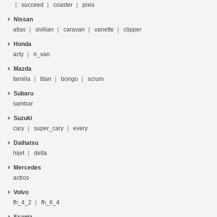
succeed
coaster
pixis
Nissan
atlas
sivilian
caravan
vanette
clipper
Honda
acty
n_van
Mazda
familia
titan
bongo
scrum
Subaru
sambar
Suzuki
cary
super_cary
every
Daihatsu
hijet
delta
Mercedes
actros
Volvo
fh_4_2
fh_6_4