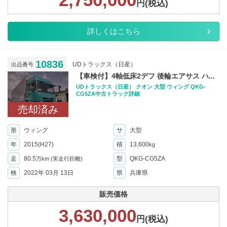
円(税込)
詳しくはこちら
10836
UDトラックス（日産）
出品番号
【車検付】4軸低床2デフ 後輪エアサス ハ...
UDトラックス（日産） クオン 大型 ウィング QKG-
CG5ZA中古トラック詳細
売却済み
形
ウィング
サ
大型
年
2015(H27)
積
13,600
kg
走
80.5
型
QKG-CG5ZA
万km
(実走行距離)
検
2022年 03月 13日
県
兵庫県
販売価格
3,630,000
円(税込)