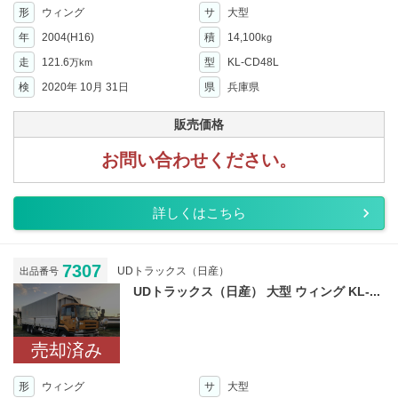
形
ウィング
サ
大型
年
2004(H16)
積
14,100
kg
走
121.6
型
KL-CD48L
万km
検
2020年 10月 31日
県
兵庫県
販売価格
お問い合わせください。
詳しくはこちら
7307
UDトラックス（日産）
出品番号
UDトラックス（日産） 大型 ウィング KL-...
売却済み
形
ウィング
サ
大型