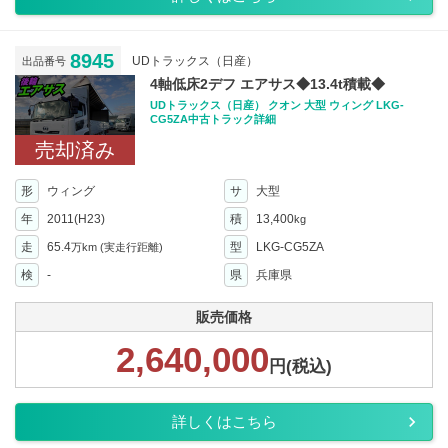
8945
UDトラックス（日産）
出品番号
4軸低床2デフ エアサス◆13.4t積載◆
UDトラックス（日産） クオン 大型 ウィング LKG-
CG5ZA中古トラック詳細
売却済み
形
ウィング
サ
大型
年
2011(H23)
積
13,400
kg
走
65.4
型
LKG-CG5ZA
万km
(実走行距離)
検
-
県
兵庫県
販売価格
2,640,000
円(税込)
詳しくはこちら