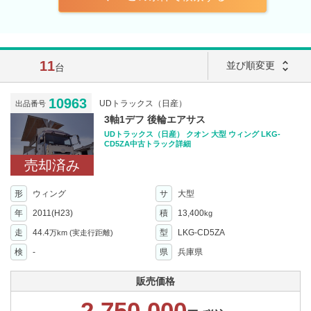
11
unfold_more
並び順変更
台
10963
UDトラックス（日産）
出品番号
3軸1デフ 後輪エアサス
UDトラックス（日産） クオン 大型 ウィング LKG-
CD5ZA中古トラック詳細
売却済み
形
ウィング
サ
大型
年
2011(H23)
積
13,400
kg
走
44.4
型
LKG-CD5ZA
万km
(実走行距離)
検
-
県
兵庫県
販売価格
2,750,000