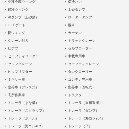
冷凍冷蔵ウィング
保冷バン
保冷ウィング
土砂ダンプ
深ダンプ（土砂禁）
ローダーダンプ
L・Fゲート
幌車
幌ウィング
カーテン
クレーン付き
トラッククレーン
ヒアブ
セルフローダー
セーフティローダー
車載専用車
セルフクレーン
セーフティクレーン
ヒップリフター
タンクローリー
ミキサー車
コンテナ専用車
塵芥車（プレス式）
塵芥車（回転式）
高所作業車
トラクタ
トレーラ（まな板）
トレーラ（重機運搬）
トレーラ（スクラップ）
トレーラ（ダンプ）
トレーラ（ポール）
トレーラ（海コン20ft）
トレーラ（海コン40ft）
トレーラ（平）