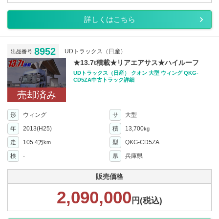
詳しくはこちら
8952
UDトラックス（日産）
出品番号
★13.7t積載★リアエアサス★ハイルーフ
UDトラックス（日産） クオン 大型 ウィング QKG-
CD5ZA中古トラック詳細
売却済み
形
ウィング
サ
大型
年
2013(H25)
積
13,700
kg
走
105.4
型
QKG-CD5ZA
万km
検
-
県
兵庫県
販売価格
2,090,000
円(税込)