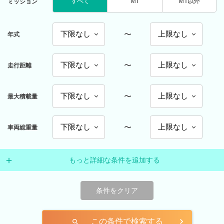
すべて
MT
MT以外
ミッション
〜
年式
〜
走行距離
〜
最大積載量
〜
車両総重量
もっと詳細な条件を追加する
条件をクリア
この条件で検索する
search