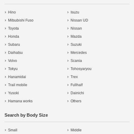
Hino
Isuzu
Mitsubishi Fuso
Nissan UD
Toyota
Nissan
Honda
Mazda
Subaru
Suzuki
Daihatsu
Mercedes
Volvo
Scania
Tokyu
Tohosyaryou
Hanamidai
Trex
Trail mobile
Fullhalf
Yusoki
Dainichi
Hamana works
Others
Search by Body Size
Small
Middle