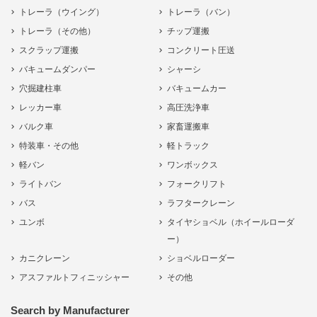
トレーラ（ウイング）
トレーラ（バン）
トレーラ（その他）
チップ運搬
スクラップ運搬
コンクリート圧送
バキュームダンパー
シャーシ
穴掘建柱車
バキュームカー
レッカー車
高圧洗浄車
バルク車
家畜運搬車
特装車・その他
軽トラック
軽バン
ワンボックス
ライトバン
フォークリフト
バス
ラフタークレーン
ユンボ
タイヤショベル（ホイールローダ
ー）
カニクレーン
ショベルローダー
アスファルトフィニッシャー
その他
Search by Manufacturer