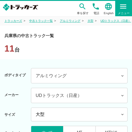
phone
language
menu
車を探す
電話
English
メニュー
トラッカーズ
中古トラック一覧
アルミウィング
大型
UDトラックス（日産）
兵庫県の中古トラック一覧
11
台
ボディタイプ
アルミウィング
メーカー
UDトラックス（日産）
サイズ