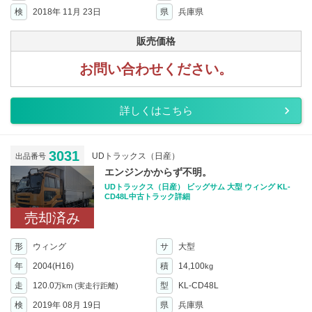
検
2018年 11月 23日
県
兵庫県
販売価格
お問い合わせください。
詳しくはこちら
3031
UDトラックス（日産）
出品番号
エンジンかからず不明。
UDトラックス（日産） ビッグサム 大型 ウィング KL-
CD48L中古トラック詳細
売却済み
形
ウィング
サ
大型
年
2004(H16)
積
14,100
kg
走
120.0
型
KL-CD48L
万km
(実走行距離)
検
2019年 08月 19日
県
兵庫県