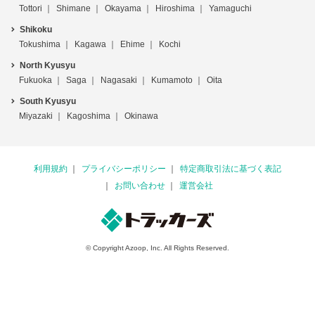
Tottori
Shimane
Okayama
Hiroshima
Yamaguchi
Shikoku
Tokushima
Kagawa
Ehime
Kochi
North Kyusyu
Fukuoka
Saga
Nagasaki
Kumamoto
Oita
South Kyusyu
Miyazaki
Kagoshima
Okinawa
利用規約
プライバシーポリシー
特定商取引法に基づく表記
お問い合わせ
運営会社
© Copyright Azoop, Inc. All Rights Reserved.