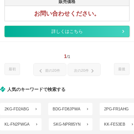
販売価格
お問い合わせください。
詳しくはこちら
1
/1
最初
最後
chevron_left
chevron_right
前の20件
次の20件
人気のキーワードで検索する
2KG-FD2ABG
BDG-FD8JPWA
2PG-FR1AHG
KL-FN2PWGA
SKG-NPR85YN
KK-FE53EB