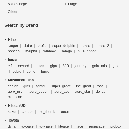
6studs large
Large
Others
Search by Brand
Hino
ranger
dutro
profia
super_dolphin
liesse
liesse_2
poncho
melpha
rainbow
selega
blue_ribbon
Isuzu
elf
forward
juston
giga
810
journey
gala_mio
gala
cubic
como
fargo
Mitsubishi Fuso
canter
guts
fighter
super_great
the_great
rosa
aero_midi
aero_queen
aero_ace
aero_star
delica
mini_cab
Nissan UD
kazet
condor
big_thumb
quon
Toyota
dyna
toyoace
townace
liteace
hiace
regiusace
probox