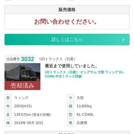
販売価格
お問い合わせください。
詳しくはこちら
3032
UDトラックス（日産）
出品番号
最近まで使用していました。
UDトラックス（日産） ビッグサム 大型 ウィング KL-
CD48L中古トラック詳細
売却済み
形
ウィング
サ
大型
年
2003(H15)
積
13,800
kg
走
139.0
型
KL-CD48L
万km
(実走行距離)
検
2019年 09月 30日
県
兵庫県