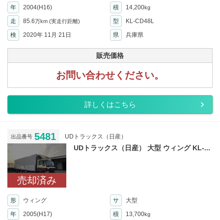
年
2004(H16)
積
14,200
kg
走
85.6
型
KL-CD48L
万km
(実走行距離)
検
2020年 11月 21日
県
兵庫県
販売価格
お問い合わせください。
詳しくはこちら
5481
UDトラックス（日産）
出品番号
UDトラックス（日産） 大型 ウィング KL-...
売却済み
形
ウィング
サ
大型
年
2005(H17)
積
13,700
kg