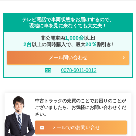
テレビ電話で車両状態をお届けするので、
現地に車を見に来なくても大丈夫！
1,000台
非公開車両
以上!
2台
20％
以上の同時購入で、最大
割引き!
メール問い合わせ
0078-6011-0012
中古トラックの売買のことでお困りのことが
ございましたら、
お気軽にお問い合わせくだ
さい。
メールでのお問い合せ
mail