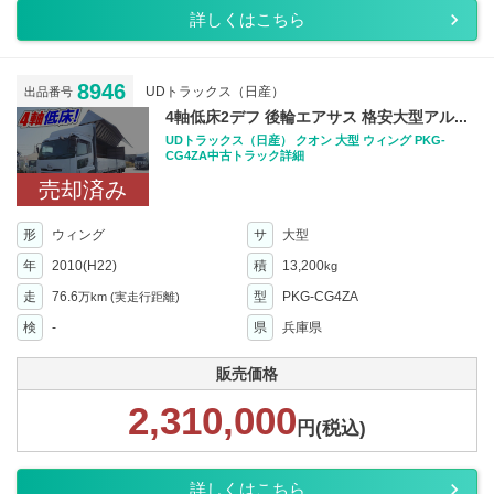
詳しくはこちら
8946
UDトラックス（日産）
出品番号
4軸低床2デフ 後輪エアサス 格安大型アル...
UDトラックス（日産） クオン 大型 ウィング PKG-
CG4ZA中古トラック詳細
売却済み
形
ウィング
サ
大型
年
2010(H22)
積
13,200
kg
走
76.6
型
PKG-CG4ZA
万km
(実走行距離)
検
-
県
兵庫県
販売価格
2,310,000
円(税込)
詳しくはこちら