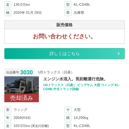
走
130.0
型
KL-CD48L
万km
検
2020年 01月 29日
県
兵庫県
販売価格
お問い合わせください。
詳しくはこちら
3030
UDトラックス（日産）
出品番号
エンジン水混入。長距離運行危険。
UDトラックス（日産） ビッグサム 大型 ウィング KL-
CD48L中古トラック詳細
売却済み
形
ウィング
サ
大型
年
2004(H16)
積
14,200
kg
走
103.0
型
KL-CD48L
万km
(実走行距離)