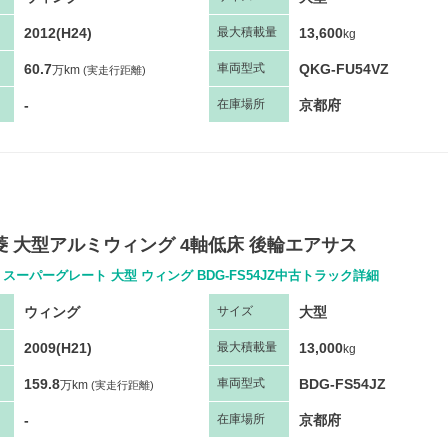
2012(H24)
13,600
最大
積
載量
kg
60.7
QKG-FU54VZ
車両
型
式
万km
(実走行距離)
-
京都府
在庫場所
三菱 大型アルミウィング 4軸低床 後輪エアサス
スーパーグレート 大型 ウィング BDG-FS54JZ中古トラック詳細
ウィング
大型
サ
イズ
2009(H21)
13,000
最大
積
載量
kg
159.8
BDG-FS54JZ
車両
型
式
万km
(実走行距離)
-
京都府
在庫場所