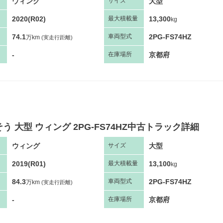
ウィング
大型
サ
イズ
2020(R02)
13,300
最大
積
載量
kg
74.1
2PG-FS74HZ
車両
型
式
万km
(実走行距離)
-
京都府
在庫場所
う 大型 ウィング 2PG-FS74HZ中古トラック詳細
ウィング
大型
サ
イズ
2019(R01)
13,100
最大
積
載量
kg
84.3
2PG-FS74HZ
車両
型
式
万km
(実走行距離)
-
京都府
在庫場所