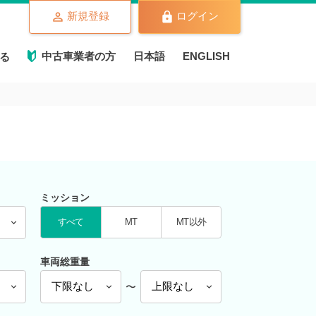
新規登録
ログイン
中古車業者の方
日本語
ENGLISH
る
ミッション
すべて
MT
MT以外
車両総重量
〜