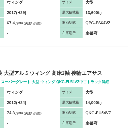
ウィング
大型
サ
イズ
2017(H29)
13,600
最大
積
載量
kg
67.4
QPG-FS64VZ
車両
型
式
万km
(実走行距離)
-
京都府
在庫場所
三菱 大型アルミウィング 高床3軸 後輪エアサス
スーパーグレート 大型 ウィング QKG-FU54VZ中古トラック詳細
ウィング
大型
サ
イズ
2012(H24)
14,000
最大
積
載量
kg
74.3
QKG-FU54VZ
車両
型
式
万km
(実走行距離)
-
京都府
在庫場所