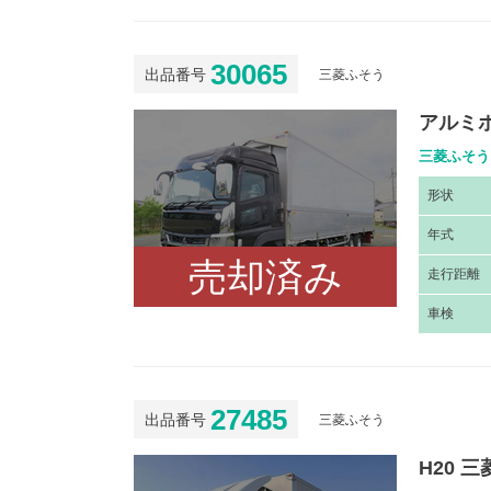
30065
出品番号
三菱ふそう
アルミホ
三菱ふそう 
形
状
年
式
売却済み
走
行距離
車
検
27485
出品番号
三菱ふそう
H20 