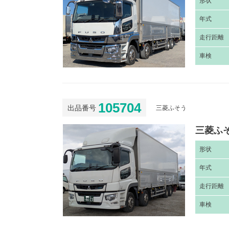
形
状
年
式
走
行距離
車
検
105704
出品番号
三菱ふそう
三菱ふそ
形
状
年
式
走
行距離
車
検