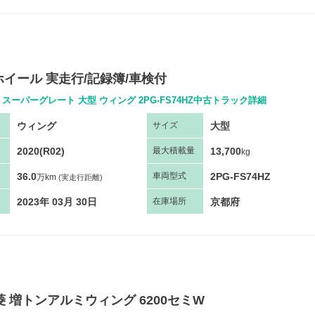
イール 実走行/記録簿/車検付
スーパーグレート 大型 ウィング 2PG-FS74HZ中古トラック詳細
ウィング
大型
サ
イズ
2020(R02)
13,700
最大
積
載量
kg
36.0
2PG-FS74HZ
車両
型
式
万km
(実走行距離)
2023年 03月 30日
京都府
在庫場所
三菱 増トンアルミウィング 6200セミW