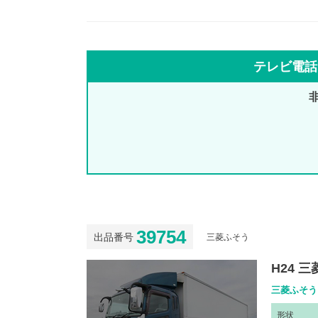
テレビ電話
39754
出品番号
三菱ふそう
H24 
三菱ふそう 
形
状