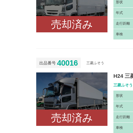
形
状
年
式
売却済み
走
行距離
車
検
40016
出品番号
三菱ふそう
H24 
三菱ふそう 
形
状
年
式
売却済み
走
行距離
車
検