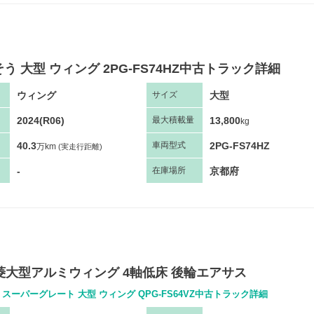
う 大型 ウィング 2PG-FS74HZ中古トラック詳細
ウィング
大型
サ
イズ
2024(R06)
13,800
最大
積
載量
kg
40.3
2PG-FS74HZ
車両
型
式
万km
(実走行距離)
-
京都府
在庫場所
三菱大型アルミウィング 4軸低床 後輪エアサス
スーパーグレート 大型 ウィング QPG-FS64VZ中古トラック詳細