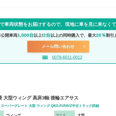
で車両状態をお届けするので、
現地に車を見に来なく
1,000台
2台
20％
非公開車両
以上!
以上の同時購入で、最大
割引
メール問い合わせ
0078-6011-0012
三菱 大型ウィング 高床3軸 後輪エアサス
スーパーグレート 大型 ウィング QKG-FU54VZ中古トラック詳細
ウィング
大型
サ
イズ