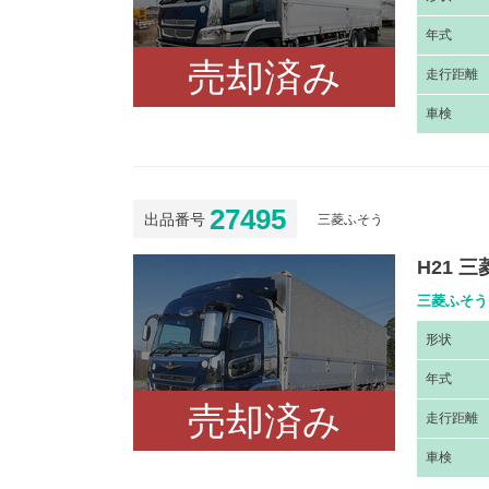
年
式
売却済み
走
行距離
車
検
27495
出品番号
三菱ふそう
H21 
三菱ふそう 
形
状
年
式
売却済み
走
行距離
車
検