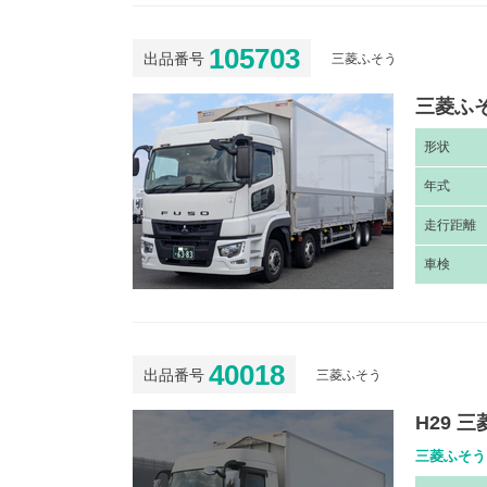
105703
出品番号
三菱ふそう
三菱ふそ
形
状
年
式
走
行距離
車
検
40018
出品番号
三菱ふそう
H29 
三菱ふそう 