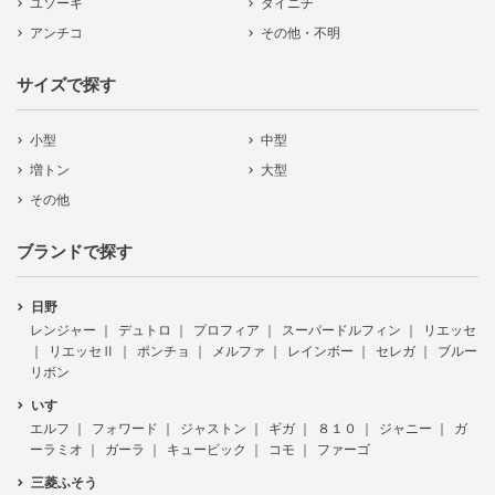
ユソーキ
ダイニチ
アンチコ
その他・不明
サイズで探す
小型
中型
増トン
大型
その他
ブランドで探す
日野
レンジャー
デュトロ
プロフィア
スーパードルフィン
リエッセ
リエッセⅡ
ポンチョ
メルファ
レインボー
セレガ
ブルー
リボン
いすゞ
エルフ
フォワード
ジャストン
ギガ
８１０
ジャニー
ガ
ーラミオ
ガーラ
キュービック
コモ
ファーゴ
三菱ふそう