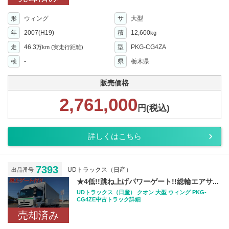
形
ウィング
サ
大型
年
2007(H19)
積
12,600
kg
走
46.3
型
PKG-CG4ZA
万km
(実走行距離)
検
-
県
栃木県
販売価格
2,761,000
円(税込)
詳しくはこちら
7393
UDトラックス（日産）
出品番号
★4低!!跳ね上げパワーゲート!!総輪エアサ...
UDトラックス（日産） クオン 大型 ウィング PKG-
CG4ZE中古トラック詳細
売却済み