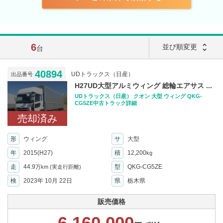
6
unfold_more
並び順変更
台
40894
UDトラックス（日産）
出品番号
H27UD大型アルミウィング 総輪エアサス ...
UDトラックス（日産） クオン 大型 ウィング QKG-
CG5ZE中古トラック詳細
売却済み
形
ウィング
サ
大型
年
2015(H27)
積
12,200
kg
走
44.9
型
QKG-CG5ZE
万km
(実走行距離)
検
2023年 10月 22日
県
栃木県
販売価格
6,160,000