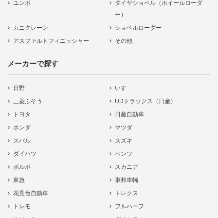
ユンボ
タイヤショベル（ホイールローダ
ー）
カニクレーン
ショベルローダー
アスファルトフィニッシャー
その他
メーカーで探す
日野
いすゞ
三菱ふそう
UDトラックス（日産）
トヨタ
日産自動車
ホンダ
マツダ
スバル
スズキ
ダイハツ
ベンツ
ボルボ
スカニア
東急
東邦車輛
花見台自動車
トレクス
トレモ
フルハーフ