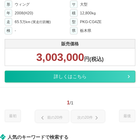
形
ウィング
サ
大型
年
2008(H20)
積
12,800
kg
走
65.5
型
PKG-CG4ZE
万km
(実走行距離)
検
-
県
栃木県
販売価格
3,003,000
円(税込)
詳しくはこちら
1
/1
最初
最後
chevron_left
chevron_right
前の20件
次の20件
人気のキーワードで検索する