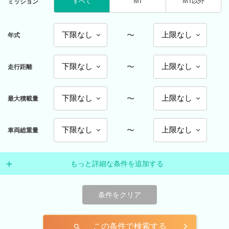
すべて
MT
MT以外
ミッション
〜
年式
〜
走行距離
〜
最大積載量
〜
車両総重量
もっと詳細な条件を追加する
条件をクリア
この条件で検索する
search