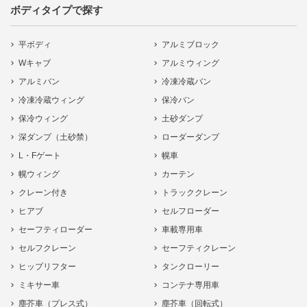
ボディタイプで探す
平ボディ
アルミブロック
Wキャブ
アルミウィング
アルミバン
冷凍冷蔵バン
冷凍冷蔵ウィング
保冷バン
保冷ウィング
土砂ダンプ
深ダンプ（土砂禁）
ローダーダンプ
L・Fゲート
幌車
幌ウィング
カーテン
クレーン付き
トラッククレーン
ヒアブ
セルフローダー
セーフティローダー
車載専用車
セルフクレーン
セーフティクレーン
ヒップリフター
タンクローリー
ミキサー車
コンテナ専用車
塵芥車（プレス式）
塵芥車（回転式）