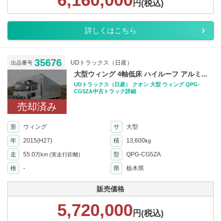
円(税込)
詳しくはこちら
35676
UDトラックス（日産）
出品番号
大型ウィング 4軸低床 ハイルーフ アルミ...
UDトラックス（日産） クオン 大型 ウィング QPG-
CG5ZA中古トラック詳細
売却済み
形
ウィング
サ
大型
年
2015(H27)
積
13,600
kg
走
55.0
型
QPG-CG5ZA
万km
(実走行距離)
検
-
県
栃木県
販売価格
5,720,000
円(税込)