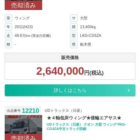
売却済み
形
ウィング
サ
大型
年
2011(H23)
積
13,400
kg
走
48.6
型
LKG-CG5ZA
万km
(実走行距離)
検
-
県
栃木県
販売価格
2,640,000
円(税込)
詳しくはこちら
12210
UDトラックス（日産）
出品番号
★４軸低床ウィング★後輪エアサス★
UDトラックス（日産） クオン 大型 ウィング PKG-
CG4ZA中古トラック詳細
売却済み