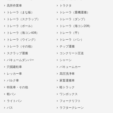
高所作業車
トラクタ
トレーラ（まな板）
トレーラ（重機運搬）
トレーラ（スクラップ）
トレーラ（ダンプ）
トレーラ（ポール）
トレーラ（海コン20ft）
トレーラ（海コン40ft）
トレーラ（平）
トレーラ（ウイング）
トレーラ（バン）
トレーラ（その他）
チップ運搬
スクラップ運搬
コンクリート圧送
バキュームダンパー
シャーシ
穴掘建柱車
バキュームカー
レッカー車
高圧洗浄車
バルク車
家畜運搬車
特装車・その他
軽トラック
軽バン
ワンボックス
ライトバン
フォークリフト
バス
ラフタークレーン