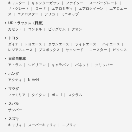
キャンター
キャンターガッツ
ファイター
スーパーグレート
ザ・グレート
ローザ
エアロミディ
エアロクイーン
エアロエー
ス
エアロスター
デリカ
ミニキャブ
UDトラックス（日産）
カゼット
コンドル
ビッグサム
クオン
トヨタ
ダイナ
トヨエース
タウンエース
ライトエース
ハイエース
レジアスエース
プロボックス
サクシード
コースター
ピクシス
日産自動車
アトラス
シビリアン
キャラバン
バネット
クリッパー
ホンダ
アクティ
N-VAN
マツダ
ファミリア
タイタン
ボンゴ
スクラム
スバル
サンバー
スズキ
キャリィ
スーパーキャリィ
エブリィ