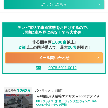
詳しくはこちら
テレビ電話で車両状態をお届けするので、
現地に車を見に来なくても大丈夫！
1,000台
非公開車両
以上!
2台
20％
以上の同時購入で、最大
割引き!
メール問い合わせ
0078-6011-0012
12625
UDトラックス（日産）
出品番号
★4軸低床★後輪エアサス★9600ボディ★
UDトラックス（日産） クオン 大型 ウィング LKG-
CG5ZA中古トラック詳細