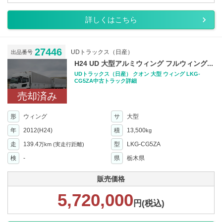
詳しくはこちら
27446
UDトラックス（日産）
出品番号
H24 UD 大型アルミウィング フルウィング...
UDトラックス（日産） クオン 大型 ウィング LKG-
CG5ZA中古トラック詳細
売却済み
形
ウィング
サ
大型
年
2012(H24)
積
13,500
kg
走
139.4
型
LKG-CG5ZA
万km
(実走行距離)
検
-
県
栃木県
販売価格
5,720,000
円(税込)