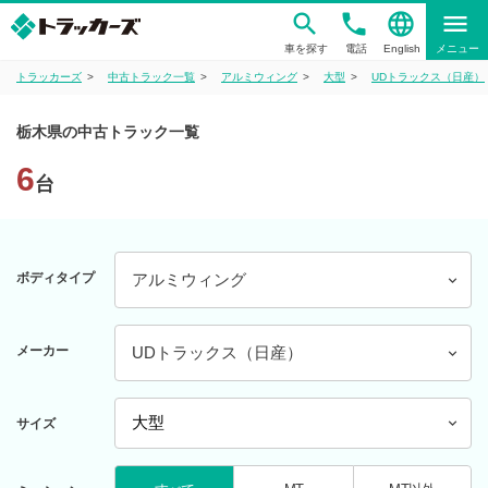
phone
language
menu
車を探す
電話
English
メニュー
トラッカーズ
中古トラック一覧
アルミウィング
大型
UDトラックス（日産）
栃木県の中古トラック一覧
6
台
ボディタイプ
アルミウィング
メーカー
UDトラックス（日産）
サイズ