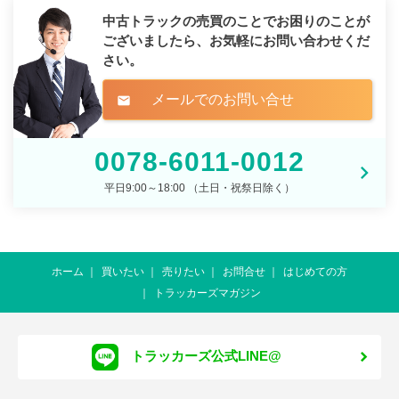
中古トラックの売買のことでお困りのことが
ございましたら、
お気軽にお問い合わせくだ
さい。
メールでのお問い合せ
mail
0078-6011-0012
平日9:00～18:00 （土日・祝祭日除く）
ホーム
買いたい
売りたい
お問合せ
はじめての方
トラッカーズマガジン
トラッカーズ公式LINE@