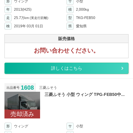
形
ウィング
サ
小型
年
2013(H25)
積
2,000
kg
走
25.7
型
TKG-FEB50
万km
(実走行距離)
検
2019年 03月 01日
県
愛知県
販売価格
お問い合わせください。
詳しくはこちら
1608
三菱ふそう
出品番号
三菱ふそう 小型 ウィング TPG-FEB50中...
売却済み
形
ウィング
サ
小型