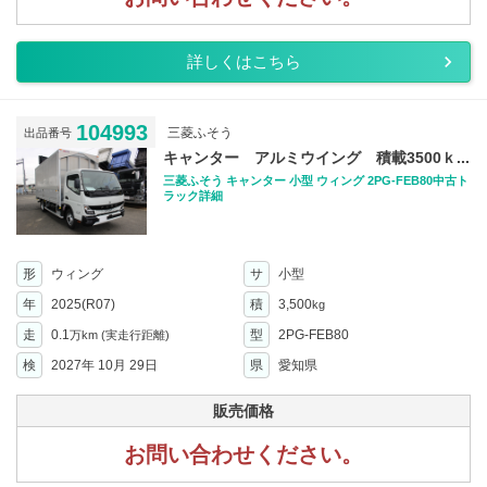
詳しくはこちら
104993
三菱ふそう
出品番号
キャンター アルミウイング 積載3500ｋ...
三菱ふそう キャンター 小型 ウィング 2PG-FEB80中古ト
ラック詳細
形
ウィング
サ
小型
年
2025(R07)
積
3,500
kg
走
0.1
型
2PG-FEB80
万km
(実走行距離)
検
2027年 10月 29日
県
愛知県
販売価格
お問い合わせください。