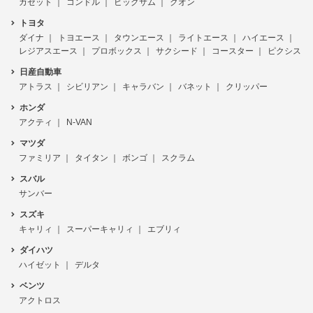
カゼット
コンドル
ビッグサム
クオン
トヨタ
ダイナ
トヨエース
タウンエース
ライトエース
ハイエース
レジアスエース
プロボックス
サクシード
コースター
ピクシス
日産自動車
アトラス
シビリアン
キャラバン
バネット
クリッパー
ホンダ
アクティ
N-VAN
マツダ
ファミリア
タイタン
ボンゴ
スクラム
スバル
サンバー
スズキ
キャリィ
スーパーキャリィ
エブリィ
ダイハツ
ハイゼット
デルタ
ベンツ
アクトロス