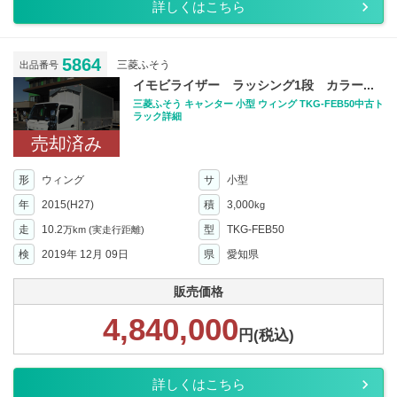
詳しくはこちら
5864
三菱ふそう
出品番号
イモビライザー ラッシング1段 カラー...
三菱ふそう キャンター 小型 ウィング TKG-FEB50中古ト
ラック詳細
売却済み
形
ウィング
サ
小型
年
2015(H27)
積
3,000
kg
走
10.2
型
TKG-FEB50
万km
(実走行距離)
検
2019年 12月 09日
県
愛知県
販売価格
4,840,000
円(税込)
詳しくはこちら