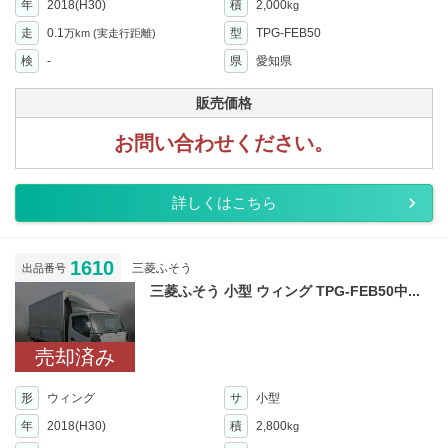
年
2018(H30)
積
2,000
kg
走
0.1
型
TPG-FEB50
万km
(実走行距離)
検
-
県
愛知県
販売価格
お問い合わせください。
詳しくはこちら
1610
三菱ふそう
出品番号
三菱ふそう 小型 ウィング TPG-FEB50中...
売却済み
形
ウィング
サ
小型
年
2018(H30)
積
2,800
kg