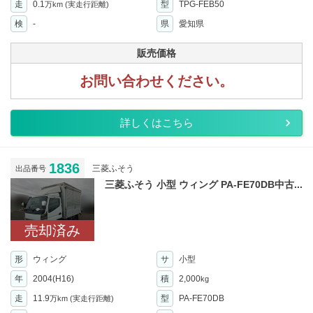
走
0.1
型
TPG-FEB50
万km
(実走行距離)
検
-
県
愛知県
販売価格
お問い合わせください。
詳しくはこちら
1836
三菱ふそう
出品番号
三菱ふそう 小型 ウィング PA-FE70DB中古...
売却済み
形
ウィング
サ
小型
年
2004(H16)
積
2,000
kg
走
11.9
型
PA-FE70DB
万km
(実走行距離)