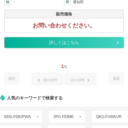
検
-
県
愛知県
販売価格
お問い合わせください。
詳しくはこちら
1
/1
最初
最後
chevron_left
chevron_right
前の20件
次の20件
人気のキーワードで検索する
BDG-FD8JPWA
2PG-FEB90
QKG-FV60VJR