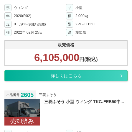
形
ウィング
サ
小型
年
2020(R02)
積
2,000
kg
走
0.1
型
2PG-FEB50
万km
(実走行距離)
検
2022年 02月 25日
県
愛知県
販売価格
6,105,000
円(税込)
詳しくはこちら
2605
三菱ふそう
出品番号
三菱ふそう 小型 ウィング TKG-FEB50中...
売却済み