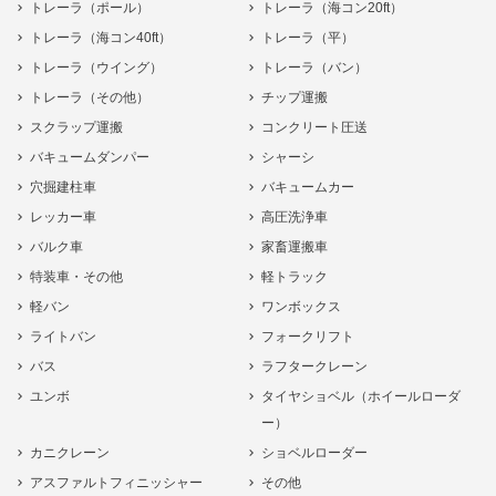
トレーラ（ポール）
トレーラ（海コン20ft）
トレーラ（海コン40ft）
トレーラ（平）
トレーラ（ウイング）
トレーラ（バン）
トレーラ（その他）
チップ運搬
スクラップ運搬
コンクリート圧送
バキュームダンパー
シャーシ
穴掘建柱車
バキュームカー
レッカー車
高圧洗浄車
バルク車
家畜運搬車
特装車・その他
軽トラック
軽バン
ワンボックス
ライトバン
フォークリフト
バス
ラフタークレーン
ユンボ
タイヤショベル（ホイールローダ
ー）
カニクレーン
ショベルローダー
アスファルトフィニッシャー
その他