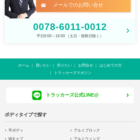
メールでのお問い合せ
mail
0078-6011-0012
平日9:00～18:00 （土日・祝祭日除く）
ホーム
買いたい
売りたい
お問合せ
はじめての方
トラッカーズマガジン
トラッカーズ公式LINE@
ボディタイプで探す
平ボディ
アルミブロック
Wキャブ
アルミウィング