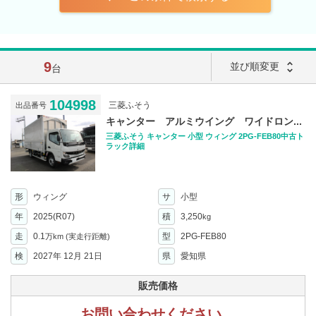
9
unfold_more
並び順変更
台
104998
三菱ふそう
出品番号
キャンター アルミウイング ワイドロン...
三菱ふそう キャンター 小型 ウィング 2PG-FEB80中古ト
ラック詳細
形
ウィング
サ
小型
年
2025(R07)
積
3,250
kg
走
0.1
型
2PG-FEB80
万km
(実走行距離)
検
2027年 12月 21日
県
愛知県
販売価格
お問い合わせください。