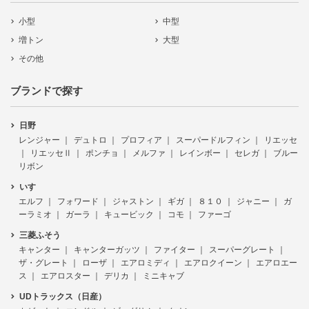
小型
中型
増トン
大型
その他
ブランドで探す
日野
レンジャー
デュトロ
プロフィア
スーパードルフィン
リエッセ
リエッセⅡ
ポンチョ
メルファ
レインボー
セレガ
ブルー
リボン
いすゞ
エルフ
フォワード
ジャストン
ギガ
８１０
ジャニー
ガ
ーラミオ
ガーラ
キュービック
コモ
ファーゴ
三菱ふそう
キャンター
キャンターガッツ
ファイター
スーパーグレート
ザ・グレート
ローザ
エアロミディ
エアロクイーン
エアロエー
ス
エアロスター
デリカ
ミニキャブ
UDトラックス（日産）