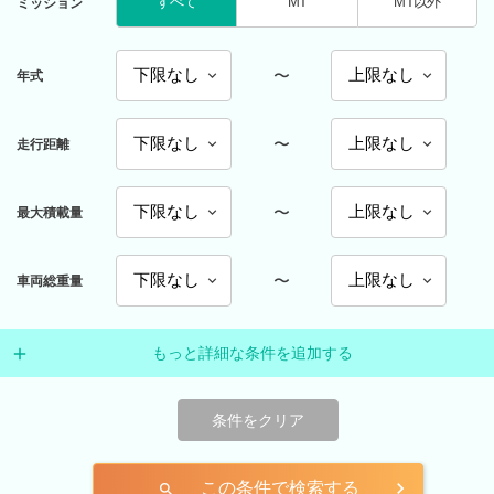
すべて
MT
MT以外
ミッション
〜
年式
〜
走行距離
〜
最大積載量
〜
車両総重量
もっと詳細な条件を追加する
条件をクリア
この条件で検索する
search