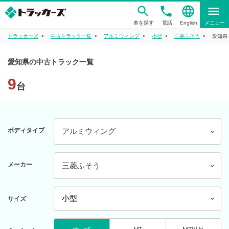
phone
language
menu
車を探す
電話
English
メニュー
トラッカーズ
中古トラック一覧
アルミウィング
小型
三菱ふそう
愛知県
愛知県の中古トラック一覧
9
台
ボディタイプ
アルミウィング
メーカー
三菱ふそう
サイズ