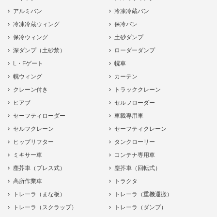
アルミバン
冷凍冷蔵バン
冷凍冷蔵ウィング
保冷バン
保冷ウィング
土砂ダンプ
深ダンプ（土砂禁）
ローダーダンプ
L・Fゲート
幌車
幌ウィング
カーテン
クレーン付き
トラッククレーン
ヒアブ
セルフローダー
セーフティローダー
車載専用車
セルフクレーン
セーフティクレーン
ヒップリフター
タンクローリー
ミキサー車
コンテナ専用車
塵芥車（プレス式）
塵芥車（回転式）
高所作業車
トラクタ
トレーラ（まな板）
トレーラ（重機運搬）
トレーラ（スクラップ）
トレーラ（ダンプ）