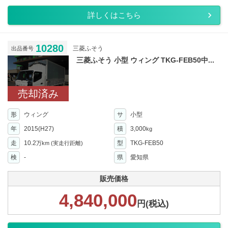
詳しくはこちら
10280
三菱ふそう
出品番号
三菱ふそう 小型 ウィング TKG-FEB50中...
売却済み
形
ウィング
サ
小型
年
2015(H27)
積
3,000
kg
走
10.2
型
TKG-FEB50
万km
(実走行距離)
検
-
県
愛知県
販売価格
4,840,000
円(税込)