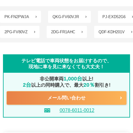
PK-FN2PWJA
QKG-FV60VJR
PJ-EXD52G6
2PG-FV80VZ
2DG-FR1AHC
QDF-KDH201V
テレビ電話で車両状態をお届けするので、
現地に車を見に来なくても大丈夫！
1,000台
非公開車両
以上!
2台
20％
以上の同時購入で、最大
割引き!
メール問い合わせ
0078-6011-0012