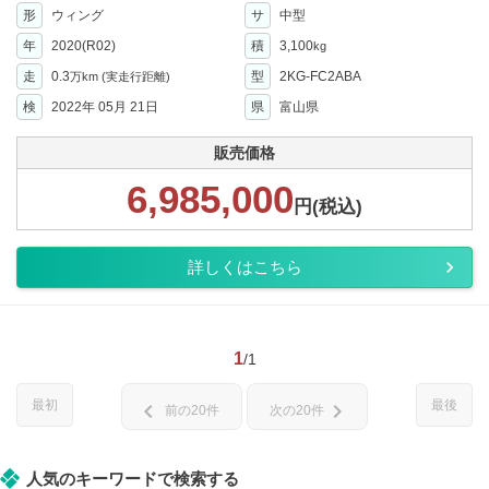
形
ウィング
サ
中型
年
2020(R02)
積
3,100
kg
走
0.3
型
2KG-FC2ABA
万km
(実走行距離)
検
2022年 05月 21日
県
富山県
販売価格
6,985,000
円(税込)
詳しくはこちら
1
/1
最初
最後
chevron_left
chevron_right
前の20件
次の20件
人気のキーワードで検索する