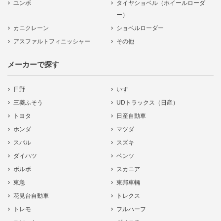
ユンボ
タイヤショベル（ホイールローダ
ー）
カニクレーン
ショベルローダー
アスファルトフィニッシャー
その他
メーカーで探す
日野
いすゞ
三菱ふそう
UDトラックス（日産）
トヨタ
日産自動車
ホンダ
マツダ
スバル
スズキ
ダイハツ
ベンツ
ボルボ
スカニア
東急
東邦車輛
花見台自動車
トレクス
トレモ
フルハーフ