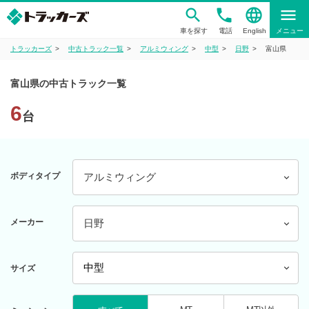
phone
language
menu
車を探す
電話
English
メニュー
トラッカーズ
中古トラック一覧
アルミウィング
中型
日野
富山県
富山県の中古トラック一覧
6
台
ボディタイプ
アルミウィング
メーカー
日野
サイズ