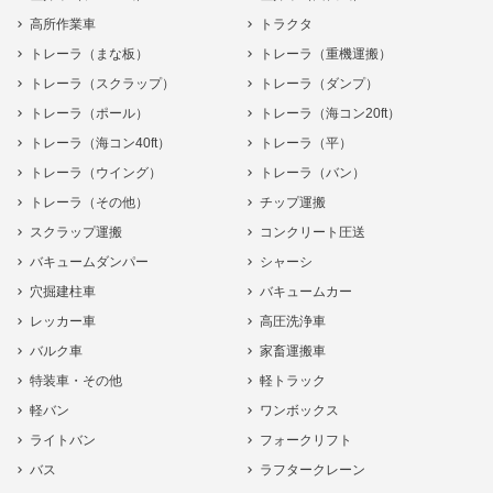
高所作業車
トラクタ
トレーラ（まな板）
トレーラ（重機運搬）
トレーラ（スクラップ）
トレーラ（ダンプ）
トレーラ（ポール）
トレーラ（海コン20ft）
トレーラ（海コン40ft）
トレーラ（平）
トレーラ（ウイング）
トレーラ（バン）
トレーラ（その他）
チップ運搬
スクラップ運搬
コンクリート圧送
バキュームダンパー
シャーシ
穴掘建柱車
バキュームカー
レッカー車
高圧洗浄車
バルク車
家畜運搬車
特装車・その他
軽トラック
軽バン
ワンボックス
ライトバン
フォークリフト
バス
ラフタークレーン