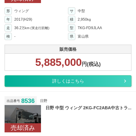
形
ウィング
サ
中型
年
2017(H29)
積
2,950
kg
走
36.2
型
TKG-FD9JLAA
万km
(実走行距離)
検
-
県
富山県
販売価格
5,885,000
円(税込)
詳しくはこちら
8536
日野
出品番号
日野 中型 ウィング 2KG-FC2ABA中古トラ...
売却済み