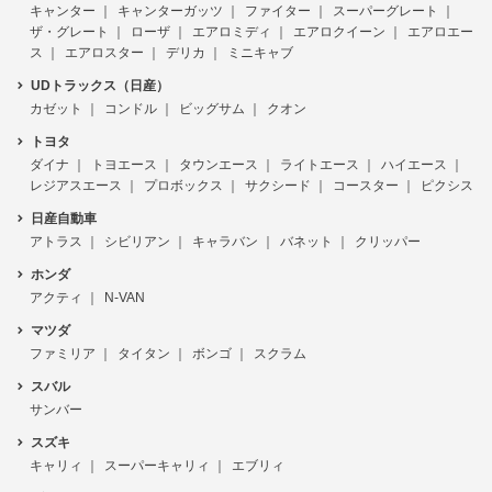
キャンター
キャンターガッツ
ファイター
スーパーグレート
ザ・グレート
ローザ
エアロミディ
エアロクイーン
エアロエー
ス
エアロスター
デリカ
ミニキャブ
UDトラックス（日産）
カゼット
コンドル
ビッグサム
クオン
トヨタ
ダイナ
トヨエース
タウンエース
ライトエース
ハイエース
レジアスエース
プロボックス
サクシード
コースター
ピクシス
日産自動車
アトラス
シビリアン
キャラバン
バネット
クリッパー
ホンダ
アクティ
N-VAN
マツダ
ファミリア
タイタン
ボンゴ
スクラム
スバル
サンバー
スズキ
キャリィ
スーパーキャリィ
エブリィ