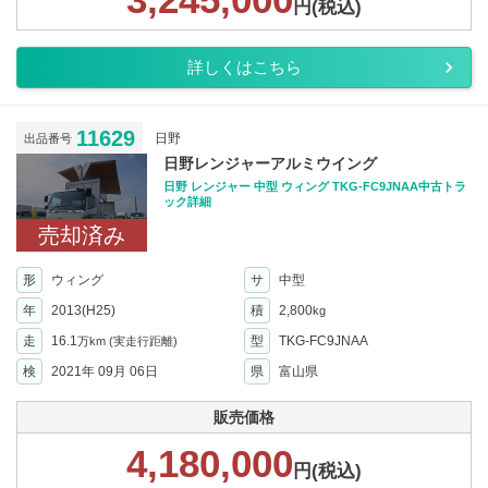
円(税込)
詳しくはこちら
11629
日野
出品番号
日野レンジャーアルミウイング
日野 レンジャー 中型 ウィング TKG-FC9JNAA中古トラ
ック詳細
売却済み
形
ウィング
サ
中型
年
2013(H25)
積
2,800
kg
走
16.1
型
TKG-FC9JNAA
万km
(実走行距離)
検
2021年 09月 06日
県
富山県
販売価格
4,180,000
円(税込)