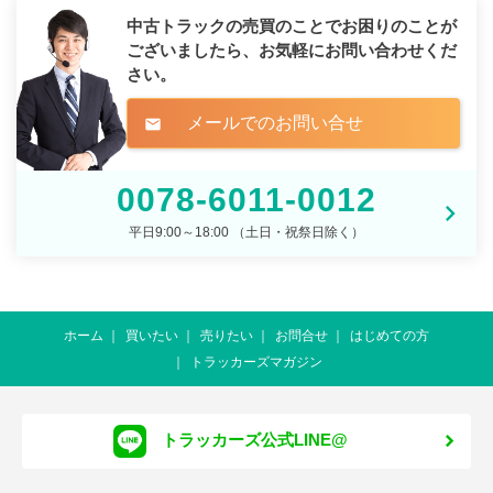
中古トラックの売買のことでお困りのことが
ございましたら、
お気軽にお問い合わせくだ
さい。
メールでのお問い合せ
mail
0078-6011-0012
平日9:00～18:00 （土日・祝祭日除く）
ホーム
買いたい
売りたい
お問合せ
はじめての方
トラッカーズマガジン
トラッカーズ公式LINE@