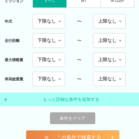
すべて
MT
MT以外
ミッション
〜
年式
〜
走行距離
〜
最大積載量
〜
車両総重量
もっと詳細な条件を追加する
条件をクリア
この条件で検索する
search