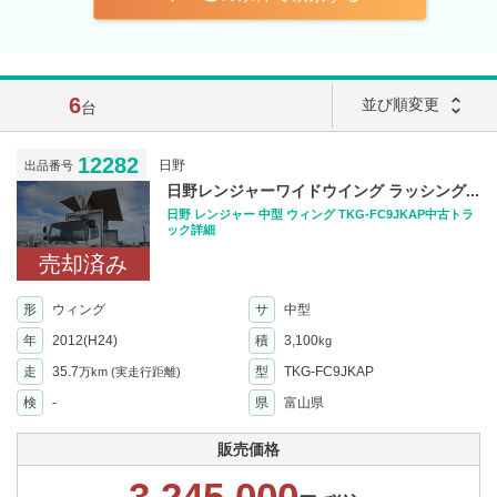
6
unfold_more
並び順変更
台
12282
日野
出品番号
日野レンジャーワイドウイング ラッシング...
日野 レンジャー 中型 ウィング TKG-FC9JKAP中古トラ
ック詳細
売却済み
形
ウィング
サ
中型
年
2012(H24)
積
3,100
kg
走
35.7
型
TKG-FC9JKAP
万km
(実走行距離)
検
-
県
富山県
販売価格
3,245,000