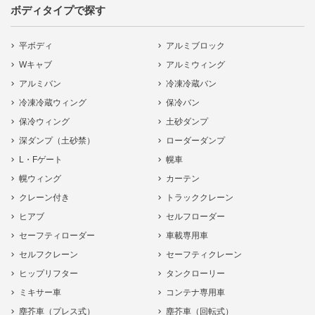
ボディタイプで探す
平ボディ
アルミブロック
Wキャブ
アルミウィング
アルミバン
冷凍冷蔵バン
冷凍冷蔵ウィング
保冷バン
保冷ウィング
土砂ダンプ
深ダンプ（土砂禁）
ローダーダンプ
L・Fゲート
幌車
幌ウィング
カーテン
クレーン付き
トラッククレーン
ヒアブ
セルフローダー
セーフティローダー
車載専用車
セルフクレーン
セーフティクレーン
ヒップリフター
タンクローリー
ミキサー車
コンテナ専用車
塵芥車（プレス式）
塵芥車（回転式）