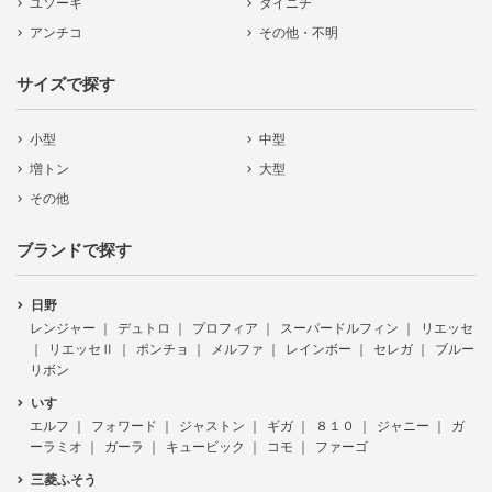
ユソーキ
ダイニチ
アンチコ
その他・不明
サイズで探す
小型
中型
増トン
大型
その他
ブランドで探す
日野
レンジャー
デュトロ
プロフィア
スーパードルフィン
リエッセ
リエッセⅡ
ポンチョ
メルファ
レインボー
セレガ
ブルー
リボン
いすゞ
エルフ
フォワード
ジャストン
ギガ
８１０
ジャニー
ガ
ーラミオ
ガーラ
キュービック
コモ
ファーゴ
三菱ふそう