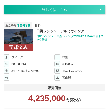
詳しくはこちら
10676
日野
出品番号
日野レンジャーアルミウイング
日野 レンジャー 中型 ウィング TKG-FC7JJAA中古トラ
ック詳細
売却済み
形
ウィング
サ
中型
年
2013(H25)
積
3,100
kg
走
34.4
型
TKG-FC7JJAA
万km
(実走行距離)
検
-
県
富山県
販売価格
4,235,000
円(税込)