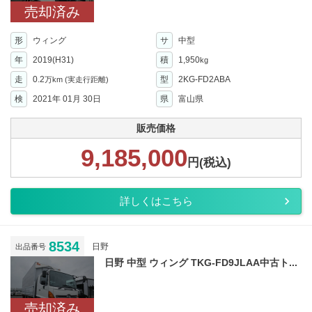
売却済み
形
ウィング
サ
中型
年
2019(H31)
積
1,950
kg
走
0.2
型
2KG-FD2ABA
万km
(実走行距離)
検
2021年 01月 30日
県
富山県
販売価格
9,185,000
円(税込)
詳しくはこちら
8534
日野
出品番号
日野 中型 ウィング TKG-FD9JLAA中古ト...
売却済み