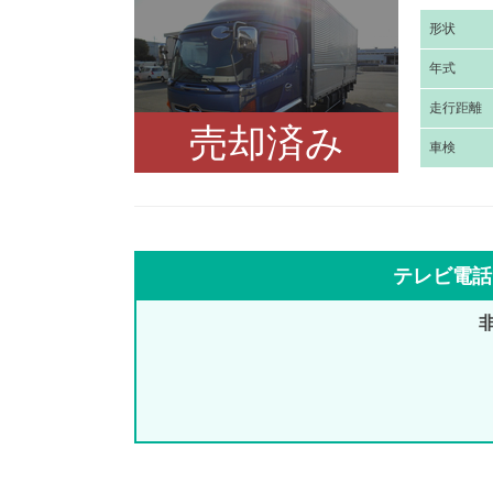
形
状
年
式
走
行距離
売却済み
車
検
テレビ電話