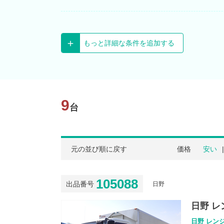
もっと詳細な条件を追加する
9
台
元の並び順に戻す
価格
安い
105088
出品番号
日野
日野 
日野 レンジ