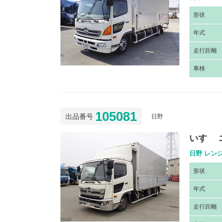
形
状
年
式
走
行距離
車
検
105081
出品番号
日野
いすゞ 
日野 レンジ
形
状
年
式
走
行距離