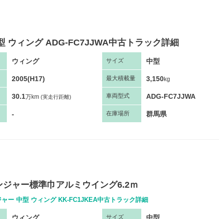
型 ウィング ADG-FC7JJWA中古トラック詳細
ウィング
中型
サ
イズ
2005(H17)
3,150
最大
積
載量
kg
30.1
ADG-FC7JJWA
車両
型
式
万km
(実走行距離)
-
群馬県
在庫場所
ンジャー標準巾アルミウイング6.2ｍ
ャー 中型 ウィング KK-FC1JKEA中古トラック詳細
ウィング
中型
サ
イズ