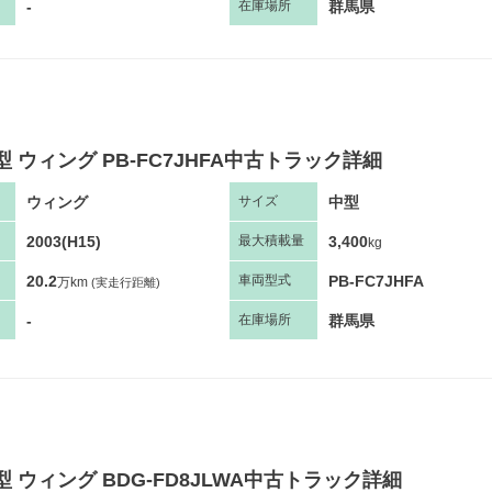
-
群馬県
在庫場所
型 ウィング PB-FC7JHFA中古トラック詳細
ウィング
中型
サ
イズ
2003(H15)
3,400
最大
積
載量
kg
20.2
PB-FC7JHFA
車両
型
式
万km
(実走行距離)
-
群馬県
在庫場所
型 ウィング BDG-FD8JLWA中古トラック詳細