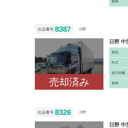
車
検
8387
出品番号
日野
日野 中
形
状
年
式
走
行距離
売却済み
車
検
8326
出品番号
日野
日野 中