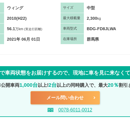
ウィング
中型
サ
イズ
2010(H22)
2,300
最大
積
載量
kg
56.1
BDG-FD8JLWA
車両
型
式
万km
(実走行距離)
2021年 06月 01日
群馬県
在庫場所
で車両状態をお届けするので、
現地に車を見に来なく
1,000台
2台
20％
非公開車両
以上!
以上の同時購入で、最大
割引
メール問い合わせ
0078-6011-0012