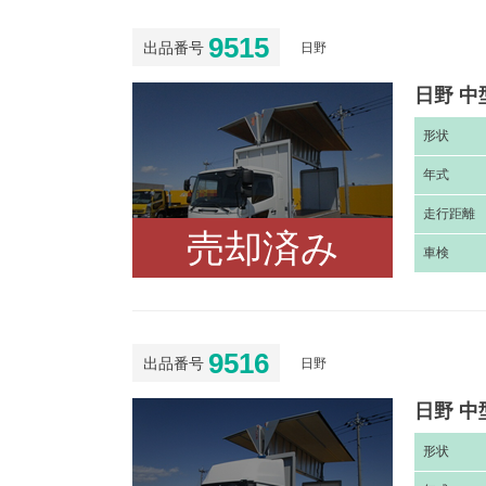
9515
出品番号
日野
日野 中
形
状
年
式
走
行距離
売却済み
車
検
9516
出品番号
日野
日野 中
形
状