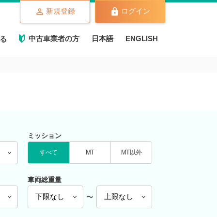
新規登録
ログイン
中古車業者の方
日本語
ENGLISH
る
ミッション
すべて
MT
MT以外
車両総重量
〜