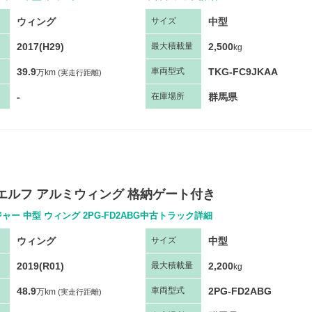
ウィング
中型
サ
イズ
2017(H29)
2,500
最大
積
載量
kg
39.9
TKG-FC9JKAA
車両
型
式
万km
(実走行距離)
-
群馬県
在庫場所
エルフ アルミウィング 格納ゲート付き
ャー 中型 ウィング 2PG-FD2ABG中古トラック詳細
ウィング
中型
サ
イズ
2019(R01)
2,200
最大
積
載量
kg
48.9
2PG-FD2ABG
車両
型
式
万km
(実走行距離)