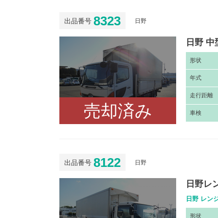
8323
出品番号
日野
日野 中
形
状
年
式
走
行距離
売却済み
車
検
8122
出品番号
日野
日野レ
日野 レンジ
形
状