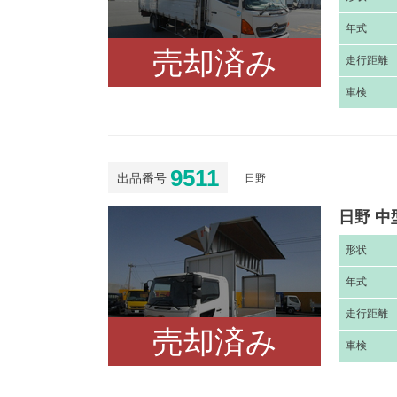
年
式
売却済み
走
行距離
車
検
9511
出品番号
日野
日野 中
形
状
年
式
走
行距離
売却済み
車
検