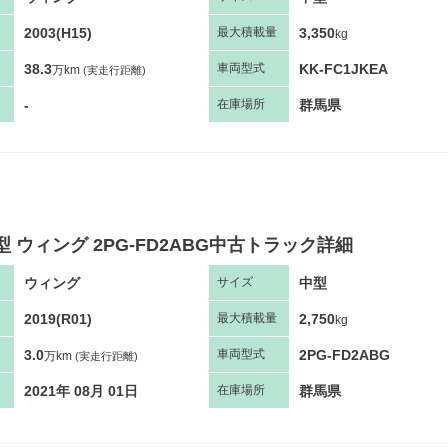
2003(H15)
3,350
最大
積
載量
kg
38.3
KK-FC1JKEA
車両
型
式
万km
(実走行距離)
-
群馬県
在庫場所
型 ウィング 2PG-FD2ABG中古トラック詳細
ウィング
中型
サ
イズ
2019(R01)
2,750
最大
積
載量
kg
3.0
2PG-FD2ABG
車両
型
式
万km
(実走行距離)
2021年 08月 01日
群馬県
在庫場所