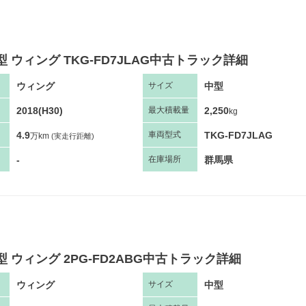
型 ウィング TKG-FD7JLAG中古トラック詳細
ウィング
中型
サ
イズ
2018(H30)
2,250
最大
積
載量
kg
4.9
TKG-FD7JLAG
車両
型
式
万km
(実走行距離)
-
群馬県
在庫場所
型 ウィング 2PG-FD2ABG中古トラック詳細
ウィング
中型
サ
イズ