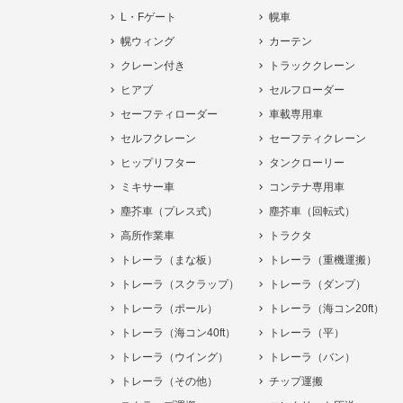
L・Fゲート
幌車
幌ウィング
カーテン
クレーン付き
トラッククレーン
ヒアブ
セルフローダー
セーフティローダー
車載専用車
セルフクレーン
セーフティクレーン
ヒップリフター
タンクローリー
ミキサー車
コンテナ専用車
塵芥車（プレス式）
塵芥車（回転式）
高所作業車
トラクタ
トレーラ（まな板）
トレーラ（重機運搬）
トレーラ（スクラップ）
トレーラ（ダンプ）
トレーラ（ポール）
トレーラ（海コン20ft）
トレーラ（海コン40ft）
トレーラ（平）
トレーラ（ウイング）
トレーラ（バン）
トレーラ（その他）
チップ運搬