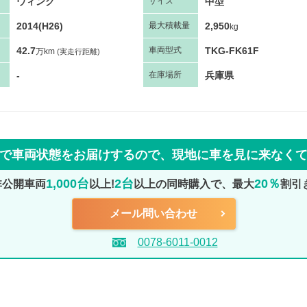
ウィング
中型
サ
イズ
2014(H26)
2,950
最大
積
載量
kg
42.7
TKG-FK61F
車両
型
式
万km
(実走行距離)
-
兵庫県
在庫場所
で車両状態をお届けするので、
現地に車を見に来なく
1,000台
2台
20％
非公開車両
以上!
以上の同時購入で、最大
割引
メール問い合わせ
0078-6011-0012