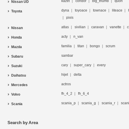
kazet
condor
big_thumb
quon
Nissan UD
dyna
toyoace
townace
liteace
Toyota
pixis
atlas
sivilian
caravan
vanette
c
Nissan
acty
n_van
Honda
familia
titan
bongo
scrum
Mazda
sambar
Subaru
cary
super_cary
every
Suzuki
hijet
delta
Daihatsu
actros
Mercedes
fh_4_2
fh_6_4
Volvo
scania_p
scania_g
scania_r
scan
Scania
Search by Area