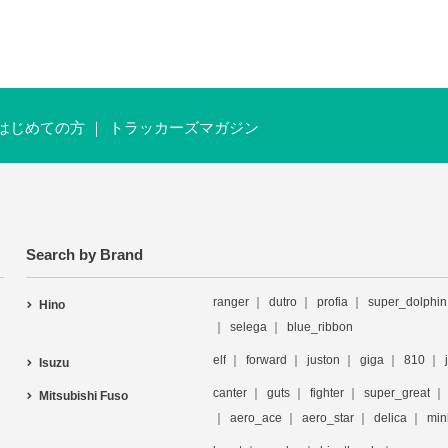
はじめての方
トラッカーズマガジン
Search by Brand
ranger
dutro
profia
super_dolphin
Hino
selega
blue_ribbon
elf
forward
juston
giga
810
Isuzu
canter
guts
fighter
super_great
Mitsubishi Fuso
aero_ace
aero_star
delica
min