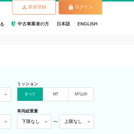
新規登録
ログイン
中古車業者の方
日本語
ENGLISH
る
ミッション
すべて
MT
MT以外
車両総重量
〜