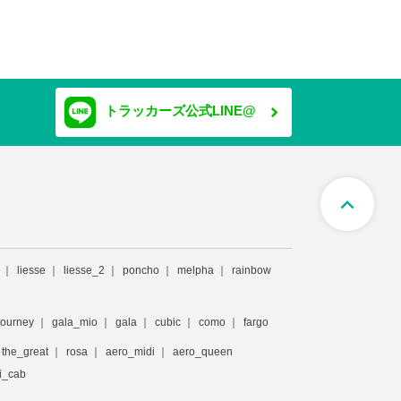
トラッカーズ公式LINE@
expand_less
liesse
liesse_2
poncho
melpha
rainbow
journey
gala_mio
gala
cubic
como
fargo
the_great
rosa
aero_midi
aero_queen
i_cab