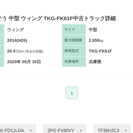
う 中型 ウィング TKG-FK61F中古トラック詳細
ウィング
中型
サ
イズ
2014(H26)
2,950
最大
積
載量
kg
26.9
TKG-FK61F
車両
型
式
万km
(実走行距離)
2020年 09月 30日
兵庫県
在庫場所
1
K-FD1JLDA
2PG-FV80VY
TF36H2C3