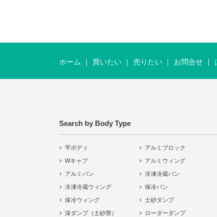
ホーム
買いたい
売りたい
お問合せ
Search by Body Type
平ボディ
アルミブロック
Wキャブ
アルミウィング
アルミバン
冷凍冷蔵バン
冷凍冷蔵ウィング
保冷バン
保冷ウィング
土砂ダンプ
深ダンプ（土砂禁）
ローダーダンプ