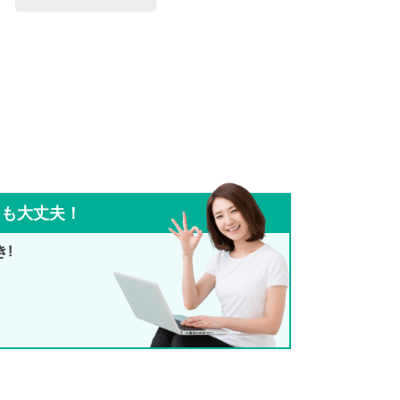
ても大丈夫！
き!