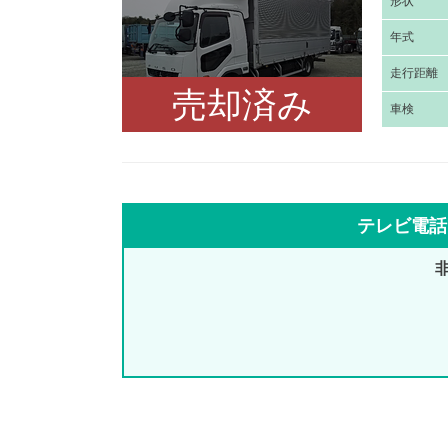
形
状
年
式
走
行距離
売却済み
車
検
テレビ電話