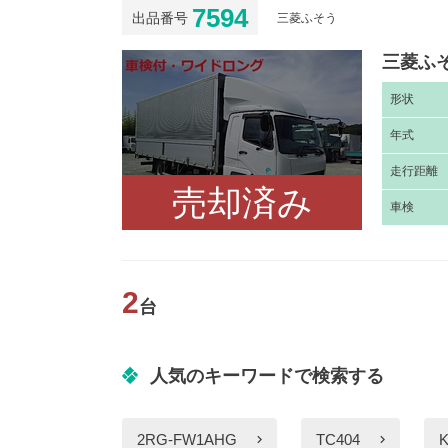
7594
出品番号
三菱ふそう
三菱ふそ
形
状
年
式
走
行距離
売却済み
車
検
2
台
人気のキーワードで検索する
2RG-FW1AHG
TC404
K