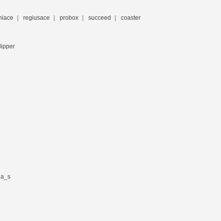
hiace
regiusace
probox
succeed
coaster
lipper
ia_s