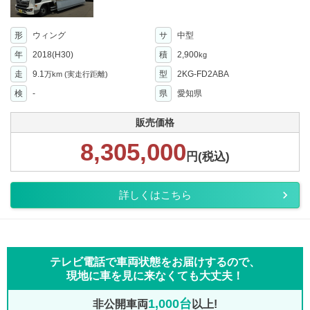
形
ウィング
サ
中型
年
2018(H30)
積
2,900
kg
走
9.1
型
2KG-FD2ABA
万km
(実走行距離)
検
-
県
愛知県
販売価格
8,305,000
円(税込)
詳しくはこちら
テレビ電話で車両状態をお届けするので、
現地に車を見に来なくても大丈夫！
1,000台
非公開車両
以上!