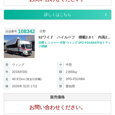
詳しくはこちら
108342
日野
出品番号
62ワイド ハイルーフ 積載2.8ｔ 内高2...
日野 レンジャー 中型 ウィング 2PG-FD2ABA中古トラッ
ク詳細
形
ウィング
サ
中型
年
2018(H30)
積
2,800
kg
走
40.9
型
2PG-FD2ABA
万km
(実走行距離)
検
2026年 02月 17日
県
愛知県
販売価格
お問い合わせください。