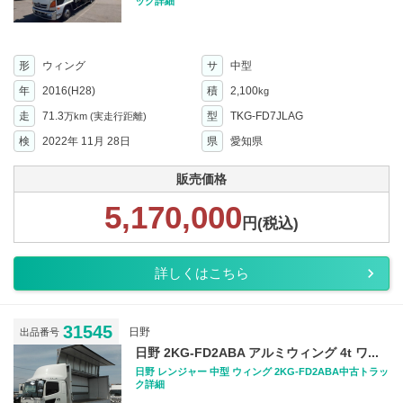
ック詳細
形
ウィング
サ
中型
年
2016(H28)
積
2,100
kg
走
71.3
型
TKG-FD7JLAG
万km
(実走行距離)
検
2022年 11月 28日
県
愛知県
販売価格
5,170,000
円(税込)
詳しくはこちら
31545
日野
出品番号
日野 2KG-FD2ABA アルミウィング 4t ワ...
日野 レンジャー 中型 ウィング 2KG-FD2ABA中古トラッ
ク詳細