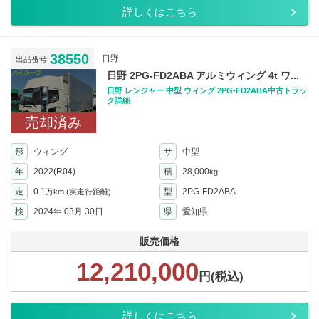
詳しくはこちら
38550
日野
出品番号
日野 2PG-FD2ABA アルミウィング 4t ワ...
日野 レンジャー 中型 ウィング 2PG-FD2ABA中古トラッ
ク詳細
売却済み
形
ウィング
サ
中型
年
2022(R04)
積
28,000
kg
走
0.1
型
2PG-FD2ABA
万km
(実走行距離)
検
2024年 03月 30日
県
愛知県
販売価格
12,210,000
円(税込)
詳しくはこちら