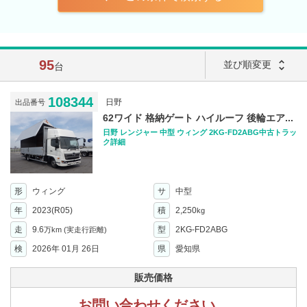
95
unfold_more
並び順変更
台
108344
日野
出品番号
62ワイド 格納ゲート ハイルーフ 後輪エア...
日野 レンジャー 中型 ウィング 2KG-FD2ABG中古トラッ
ク詳細
形
ウィング
サ
中型
年
2023(R05)
積
2,250
kg
走
9.6
型
2KG-FD2ABG
万km
(実走行距離)
検
2026年 01月 26日
県
愛知県
販売価格
お問い合わせください。