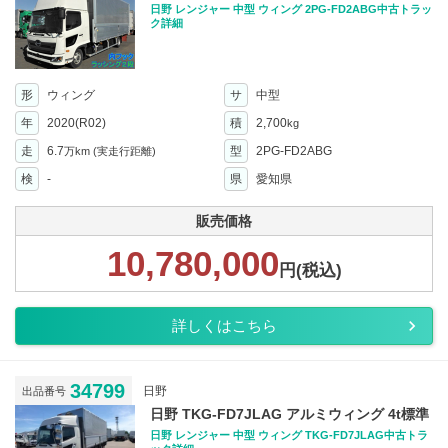
日野 レンジャー 中型 ウィング 2PG-FD2ABG中古トラッ
ク詳細
形
ウィング
サ
中型
年
2020(R02)
積
2,700
kg
走
6.7
型
2PG-FD2ABG
万km
(実走行距離)
検
-
県
愛知県
販売価格
10,780,000
円(税込)
詳しくはこちら
34799
日野
出品番号
日野 TKG-FD7JLAG アルミウィング 4t標準
日野 レンジャー 中型 ウィング TKG-FD7JLAG中古トラ