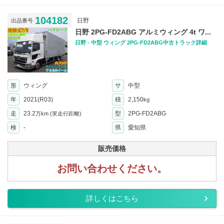
104182
日野
出品番号
日野 2PG-FD2ABG アルミウィング 4t ワ...
日野 - 中型 ウィング 2PG-FD2ABG中古トラック詳細
形
ウィング
サ
中型
年
2021(R03)
積
2,150
kg
走
23.2
型
2PG-FD2ABG
万km
(実走行距離)
検
-
県
愛知県
販売価格
お問い合わせください。
詳しくはこちら