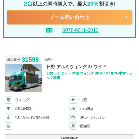
2台
20％
以上の同時購入で、最大
割引き!
メール問い合わせ
0078-6011-0012
31598
日野
出品番号
日野 アルミウィング 4t ワイド
日野 レンジャー 中型 ウィング BKG-FD7JLYG中古トラ
ック詳細
形
ウィング
サ
中型
年
2011(H23)
積
2,850
kg
走
48.7
型
BKG-FD7JLYG
万km
(実走行距離)
検
-
県
愛知県