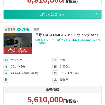
円(税込)
詳しくはこちら
38795
日野
出品番号
日野 TKG-FD9JLAG アルミウィング 4t ワ...
日野 レンジャー 中型 ウィング TKG-FD9JLAG中古トラ
ック詳細
売却済み
形
ウィング
サ
中型
年
2014(H26)
積
2,300
kg
走
44.4
型
TKG-FD9JLAG
万km
(実走行距離)
検
-
県
愛知県
販売価格
5,610,000
円(税込)