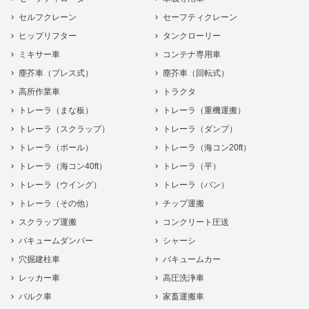
セルフクレーン
セーフティクレーン
ヒップリフター
タンクローリー
ミキサー車
コンテナ専用車
塵芥車（プレス式）
塵芥車（回転式）
高所作業車
トラクタ
トレーラ（まな板）
トレーラ（重機運搬）
トレーラ（スクラップ）
トレーラ（ダンプ）
トレーラ（ポール）
トレーラ（海コン20ft）
トレーラ（海コン40ft）
トレーラ（平）
トレーラ（ウイング）
トレーラ（バン）
トレーラ（その他）
チップ運搬
スクラップ運搬
コンクリート圧送
バキュームダンパー
シャーシ
穴掘建柱車
バキュームカー
レッカー車
高圧洗浄車
バルク車
家畜運搬車