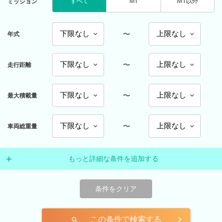
すべて
MT
MT以外
ミッション
〜
年式
〜
走行距離
〜
最大積載量
〜
車両総重量
もっと詳細な条件を追加する
条件をクリア
この条件で検索する
search