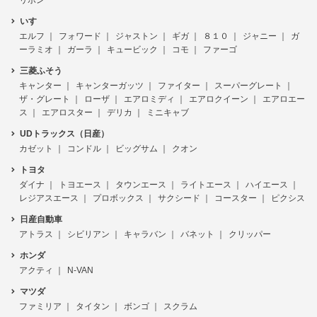
いすゞ
エルフ
フォワード
ジャストン
ギガ
８１０
ジャニー
ガ
ーラミオ
ガーラ
キュービック
コモ
ファーゴ
三菱ふそう
キャンター
キャンターガッツ
ファイター
スーパーグレート
ザ・グレート
ローザ
エアロミディ
エアロクイーン
エアロエー
ス
エアロスター
デリカ
ミニキャブ
UDトラックス（日産）
カゼット
コンドル
ビッグサム
クオン
トヨタ
ダイナ
トヨエース
タウンエース
ライトエース
ハイエース
レジアスエース
プロボックス
サクシード
コースター
ピクシス
日産自動車
アトラス
シビリアン
キャラバン
バネット
クリッパー
ホンダ
アクティ
N-VAN
マツダ
ファミリア
タイタン
ボンゴ
スクラム