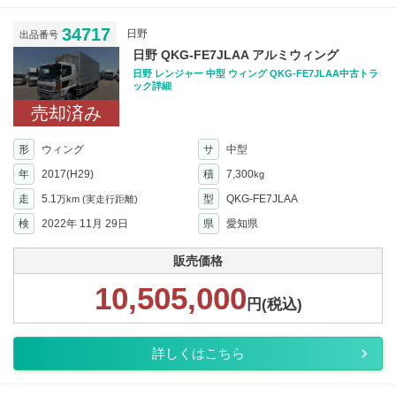
34717
日野
出品番号
日野 QKG-FE7JLAA アルミウィング
日野 レンジャー 中型 ウィング QKG-FE7JLAA中古トラ
ック詳細
売却済み
形
ウィング
サ
中型
年
2017(H29)
積
7,300
kg
走
5.1
型
QKG-FE7JLAA
万km
(実走行距離)
検
2022年 11月 29日
県
愛知県
販売価格
10,505,000
円(税込)
詳しくはこちら