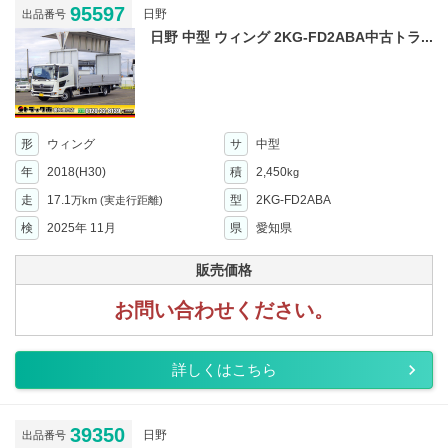
95597
日野
出品番号
日野 中型 ウィング 2KG-FD2ABA中古トラ...
形
ウィング
サ
中型
年
2018(H30)
積
2,450
kg
走
17.1
型
2KG-FD2ABA
万km
(実走行距離)
検
2025年 11月
県
愛知県
販売価格
お問い合わせください。
詳しくはこちら
39350
日野
出品番号