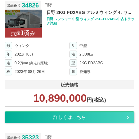
34826
日野
出品番号
日野 2KG-FD2ABG アルミウィング 4t ワ...
日野 レンジャー 中型 ウィング 2KG-FD2ABG中古トラッ
ク詳細
売却済み
形
ウィング
サ
中型
年
2021(R03)
積
2,300
kg
走
0.2
型
2KG-FD2ABG
万km
(実走行距離)
検
2023年 08月 26日
県
愛知県
販売価格
10,890,000
円(税込)
詳しくはこちら
35323
日野
出品番号