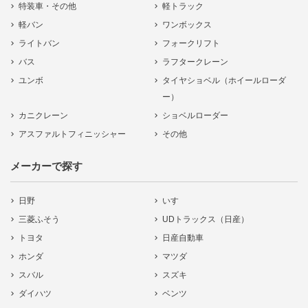
特装車・その他
軽トラック
軽バン
ワンボックス
ライトバン
フォークリフト
バス
ラフタークレーン
ユンボ
タイヤショベル（ホイールローダ
ー）
カニクレーン
ショベルローダー
アスファルトフィニッシャー
その他
メーカーで探す
日野
いすゞ
三菱ふそう
UDトラックス（日産）
トヨタ
日産自動車
ホンダ
マツダ
スバル
スズキ
ダイハツ
ベンツ