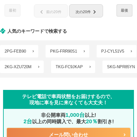
最初
最後
chevron_left
chevron_right
前の20件
次の20件
人気のキーワードで検索する
2PG-FEB90
PKG-FRR90S1
PJ-CYL51V5
2KG-XZU720M
TKG-FC9JKAP
SKG-NPR85YN
テレビ電話で車両状態をお届けするので、
現地に車を見に来なくても大丈夫！
1,000台
非公開車両
以上!
2台
20％
以上の同時購入で、最大
割引き!
メール問い合わせ