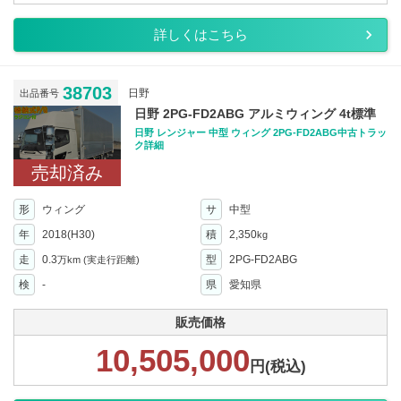
詳しくはこちら
38703
日野
出品番号
日野 2PG-FD2ABG アルミウィング 4t標準
日野 レンジャー 中型 ウィング 2PG-FD2ABG中古トラッ
ク詳細
売却済み
形
ウィング
サ
中型
年
2018(H30)
積
2,350
kg
走
0.3
型
2PG-FD2ABG
万km
(実走行距離)
検
-
県
愛知県
販売価格
10,505,000
円(税込)