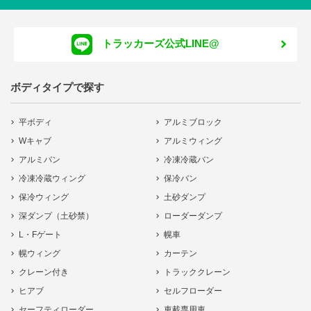
トラッカーズ公式LINE@
ボディタイプで探す
平ボディ
アルミブロック
Wキャブ
アルミウィング
アルミバン
冷凍冷蔵バン
冷凍冷蔵ウィング
保冷バン
保冷ウィング
土砂ダンプ
深ダンプ（土砂禁）
ローダーダンプ
L・Fゲート
幌車
幌ウィング
カーテン
クレーン付き
トラッククレーン
ヒアブ
セルフローダー
セーフティローダー
車載専用車