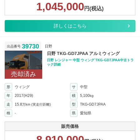
1,045,000
円(税込)
詳しくはこちら
39730
日野
出品番号
日野 TKG-GD7JPAA アルミウィング
日野 レンジャー 中型 ウィング TKG-GD7JPAA中古トラ
ック詳細
売却済み
形
ウィング
サ
中型
年
2017(H29)
積
5,100
kg
走
15.8
型
TKG-GD7JPAA
万km
(実走行距離)
検
-
県
愛知県
販売価格
8,910,000