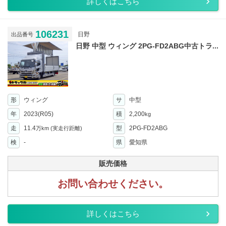
詳しくはこちら
106231
日野
出品番号
日野 中型 ウィング 2PG-FD2ABG中古トラ...
形
ウィング
サ
中型
年
2023(R05)
積
2,200
kg
走
11.4
型
2PG-FD2ABG
万km
(実走行距離)
検
-
県
愛知県
販売価格
お問い合わせください。
詳しくはこちら