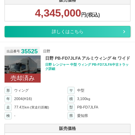
販売価格
4,345,000
円(税込)
詳しくはこちら
35525
日野
出品番号
日野 PB-FD7JLFA アルミウィング 4t ワイド
日野 レンジャー 中型 ウィング PB-FD7JLFA中古トラッ
ク詳細
売却済み
形
ウィング
サ
中型
年
2004(H16)
積
3,100
kg
走
77.4
型
PB-FD7JLFA
万km
(実走行距離)
検
-
県
愛知県
販売価格