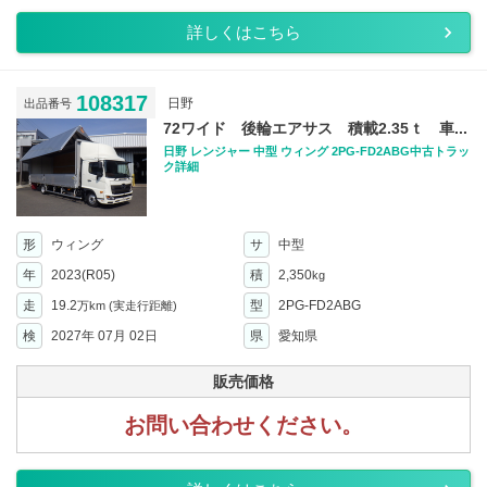
詳しくはこちら
108317
日野
出品番号
72ワイド 後輪エアサス 積載2.35ｔ 車...
日野 レンジャー 中型 ウィング 2PG-FD2ABG中古トラッ
ク詳細
形
ウィング
サ
中型
年
2023(R05)
積
2,350
kg
走
19.2
型
2PG-FD2ABG
万km
(実走行距離)
検
2027年 07月 02日
県
愛知県
販売価格
お問い合わせください。