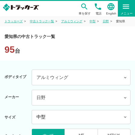
phone
language
menu
車を探す
電話
English
メニュー
トラッカーズ
中古トラック一覧
アルミウィング
中型
日野
愛知県
愛知県の中古トラック一覧
95
台
ボディタイプ
アルミウィング
メーカー
日野
サイズ