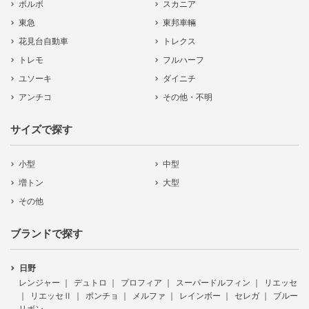
ボルボ
スカニア
東急
東邦車輛
花見台自動車
トレクス
トレモ
フルハーフ
ユソーキ
ダイニチ
アンチコ
その他・不明
サイズで探す
小型
中型
増トン
大型
その他
ブランドで探す
日野
レンジャー
デュトロ
プロフィア
スーパードルフィン
リエッセ
リエッセⅡ
ポンチョ
メルファ
レインボー
セレガ
ブルー
リボン