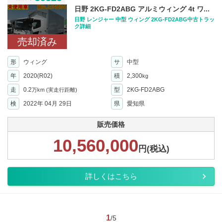
日野 2KG-FD2ABG アルミウィング 4t ワ...
日野 レンジャー 中型 ウィング 2KG-FD2ABG中古トラッ
ク詳細
売却済み
形
ウィング
サ
中型
年
2020(R02)
積
2,300
kg
走
0.2
型
2KG-FD2ABG
万km
(実走行距離)
検
2022年 04月 29日
県
愛知県
販売価格
10,560,000
円(税込)
詳しくはこちら
1
/5