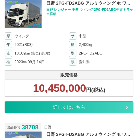
日野 2PG-FD2ABG アルミウィング 4t ワ...
日野 レンジャー 中型 ウィング 2PG-FD2ABG中古トラッ
ク詳細
形
ウィング
サ
中型
年
2021(R03)
積
2,400
kg
走
18.0
型
2PG-FD2ABG
万km
(実走行距離)
検
2023年 09月 14日
県
愛知県
販売価格
10,450,000
円(税込)
詳しくはこちら
38708
日野
出品番号
日野 2PG-FD2ABG アルミウィング 4t ワ...