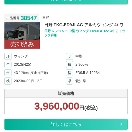
38547
日野
出品番号
日野 TKG-FD9JLAG アルミウィング 4t ワ...
日野 レンジャー 中型 ウィング FD9JLA-12234中古トラ
ック詳細
売却済み
形
ウィング
サ
中型
年
2013(H25)
積
2,900
kg
走
43.1
型
FD9JLA-12234
万km
(実走行距離)
検
2023年 09月 12日
県
愛知県
販売価格
3,960,000
円(税込)
詳しくはこちら