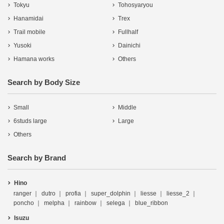
Tokyu
Tohosyaryou
Hanamidai
Trex
Trail mobile
Fullhalf
Yusoki
Dainichi
Hamana works
Others
Search by Body Size
Small
Middle
6studs large
Large
Others
Search by Brand
Hino
ranger
dutro
profia
super_dolphin
liesse
liesse_2
poncho
melpha
rainbow
selega
blue_ribbon
Isuzu