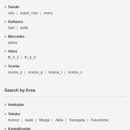
Suzuki
cary
super_cary
every
Daihatsu
hijet
delta
Mercedes
actros
Volvo
fh_4_2
fh_6_4
Scania
scania_p
scania_g
scania_r
scania_s
Search by Area
Hokkaido
Tohoku
Aomori
Iwate
Miyagi
Akita
Yamagata
Fukushima
Kanto/Koshin