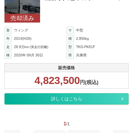
売却済み
形
ウィング
サ
中型
年
2014(H26)
積
2,950
kg
走
26.9
型
TKG-FK61F
万km
(実走行距離)
検
2020年 09月 30日
県
兵庫県
販売価格
4,823,500
円(税込)
詳しくはこちら
1
/1