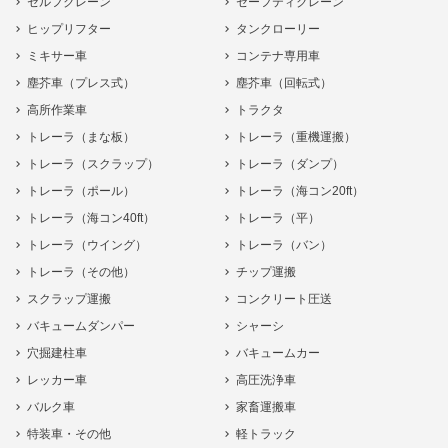
セルフクレーン
セーフティクレーン
ヒップリフター
タンクローリー
ミキサー車
コンテナ専用車
塵芥車（プレス式）
塵芥車（回転式）
高所作業車
トラクタ
トレーラ（まな板）
トレーラ（重機運搬）
トレーラ（スクラップ）
トレーラ（ダンプ）
トレーラ（ポール）
トレーラ（海コン20ft）
トレーラ（海コン40ft）
トレーラ（平）
トレーラ（ウイング）
トレーラ（バン）
トレーラ（その他）
チップ運搬
スクラップ運搬
コンクリート圧送
バキュームダンパー
シャーシ
穴掘建柱車
バキュームカー
レッカー車
高圧洗浄車
バルク車
家畜運搬車
特装車・その他
軽トラック