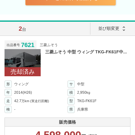
2
unfold_more
並び順変更
台
7621
三菱ふそう
出品番号
三菱ふそう 中型 ウィング TKG-FK61F中...
売却済み
形
ウィング
サ
中型
年
2014(H26)
積
2,950
kg
走
42.7
型
TKG-FK61F
万km
(実走行距離)
検
-
県
兵庫県
販売価格
4,598,000