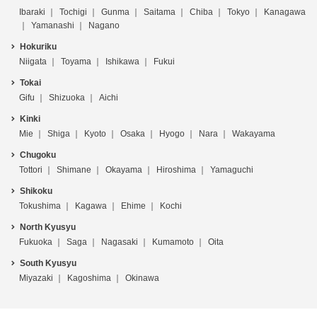
Ibaraki
Tochigi
Gunma
Saitama
Chiba
Tokyo
Kanagawa
Yamanashi
Nagano
Hokuriku
Niigata
Toyama
Ishikawa
Fukui
Tokai
Gifu
Shizuoka
Aichi
Kinki
Mie
Shiga
Kyoto
Osaka
Hyogo
Nara
Wakayama
Chugoku
Tottori
Shimane
Okayama
Hiroshima
Yamaguchi
Shikoku
Tokushima
Kagawa
Ehime
Kochi
North Kyusyu
Fukuoka
Saga
Nagasaki
Kumamoto
Oita
South Kyusyu
Miyazaki
Kagoshima
Okinawa