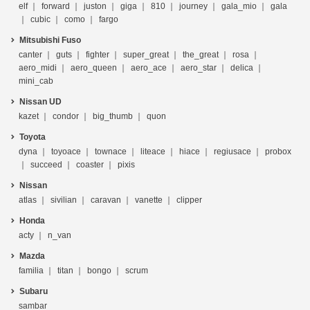
elf
forward
juston
giga
810
journey
gala_mio
gala
cubic
como
fargo
Mitsubishi Fuso
canter
guts
fighter
super_great
the_great
rosa
aero_midi
aero_queen
aero_ace
aero_star
delica
mini_cab
Nissan UD
kazet
condor
big_thumb
quon
Toyota
dyna
toyoace
townace
liteace
hiace
regiusace
probox
succeed
coaster
pixis
Nissan
atlas
sivilian
caravan
vanette
clipper
Honda
acty
n_van
Mazda
familia
titan
bongo
scrum
Subaru
sambar