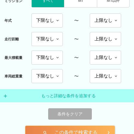
すべて
MT
MT以外
ミッション
〜
年式
〜
走行距離
〜
最大積載量
〜
車両総重量
もっと詳細な条件を追加する
条件をクリア
この条件で検索する
search