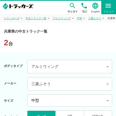
phone
language
menu
車を探す
電話
English
メニュー
トラッカーズ
中古トラック一覧
アルミウィング
中型
三菱ふそう
兵庫県
兵庫県の中古トラック一覧
2
台
ボディタイプ
アルミウィング
メーカー
三菱ふそう
サイズ