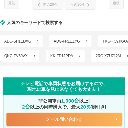
最初
最後
chevron_left
chevron_right
前の20件
次の20件
人気のキーワードで検索する
ADG-SH1EDXG
ADG-FR1EZYG
TKG-FC9JKAA
QKG-FV60VX
KK-FD1JPDA
2RG-XZU712M
テレビ電話で車両状態をお届けするので、
現地に車を見に来なくても大丈夫！
1,000台
非公開車両
以上!
2台
20％
以上の同時購入で、最大
割引き!
メール問い合わせ