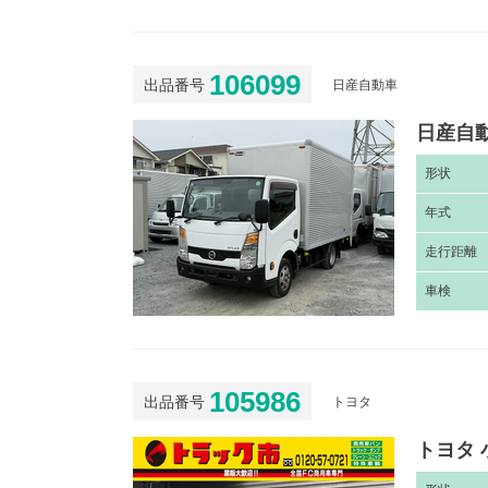
106099
出品番号
日産自動車
日産自動
形
状
年
式
走
行距離
車
検
105986
出品番号
トヨタ
トヨタ 