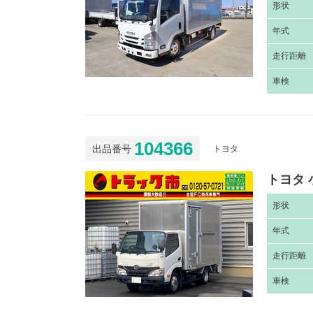
形
状
年
式
走
行距離
車
検
104366
出品番号
トヨタ
トヨタ 
形
状
年
式
走
行距離
車
検