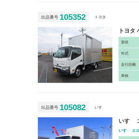
105352
出品番号
トヨタ
トヨタ 
形
状
年
式
走
行距離
車
検
105082
出品番号
いすゞ
いすゞ 
いすゞ エル