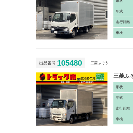
形
状
年
式
走
行距離
車
検
105480
出品番号
三菱ふそう
三菱ふそ
形
状
年
式
走
行距離
車
検