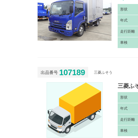
形
状
年
式
走
行距離
車
検
107189
出品番号
三菱ふそう
三菱ふそ
形
状
年
式
走
行距離
車
検