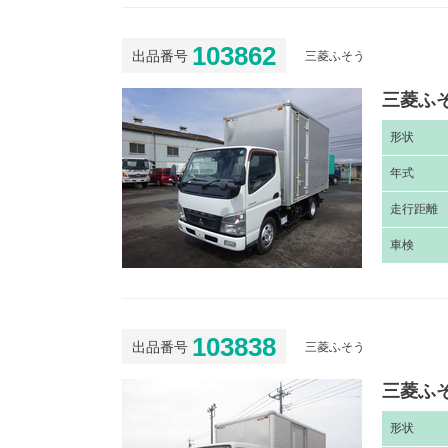
103862
出品番号
三菱ふそう
三菱ふそ
形
状
年
式
走
行距離
車
検
103838
出品番号
三菱ふそう
三菱ふそ
形
状