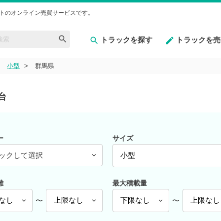
トのオンライン売買サービスです。
トラックを探す
トラックを売
小型
群馬県
台
ー
サイズ
ックして選択
離
最大積載量
〜
〜