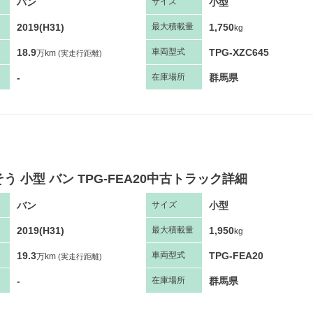
バン
小型
サ
イズ
2019(H31)
1,750
最大
積
載量
kg
18.9
TPG-XZC645
車両
型
式
万km
(実走行距離)
-
群馬県
在庫場所
う 小型 バン TPG-FEA20中古トラック詳細
バン
小型
サ
イズ
2019(H31)
1,950
最大
積
載量
kg
19.3
TPG-FEA20
車両
型
式
万km
(実走行距離)
-
群馬県
在庫場所