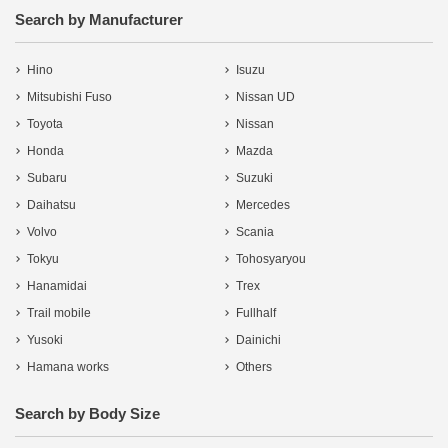
Search by Manufacturer
Hino
Isuzu
Mitsubishi Fuso
Nissan UD
Toyota
Nissan
Honda
Mazda
Subaru
Suzuki
Daihatsu
Mercedes
Volvo
Scania
Tokyu
Tohosyaryou
Hanamidai
Trex
Trail mobile
Fullhalf
Yusoki
Dainichi
Hamana works
Others
Search by Body Size