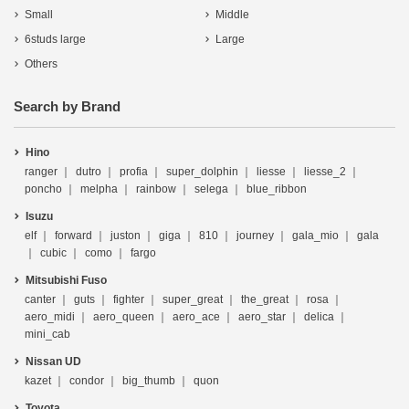
Small
Middle
6studs large
Large
Others
Search by Brand
Hino
ranger
dutro
profia
super_dolphin
liesse
liesse_2
poncho
melpha
rainbow
selega
blue_ribbon
Isuzu
elf
forward
juston
giga
810
journey
gala_mio
gala
cubic
como
fargo
Mitsubishi Fuso
canter
guts
fighter
super_great
the_great
rosa
aero_midi
aero_queen
aero_ace
aero_star
delica
mini_cab
Nissan UD
kazet
condor
big_thumb
quon
Toyota