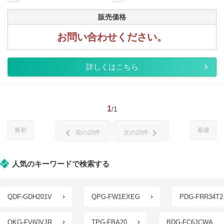
販売価格
お問い合わせください。
詳しくはこちら
1
/1
最初
最後
chevron_left
chevron_right
前の20件
次の20件
人気のキーワードで検索する
QDF-GDH201V
QPG-FW1EXEG
PDG-FRR34T2
QKG-FV60VJR
TPG-FBA20
BDG-FC6JCWA