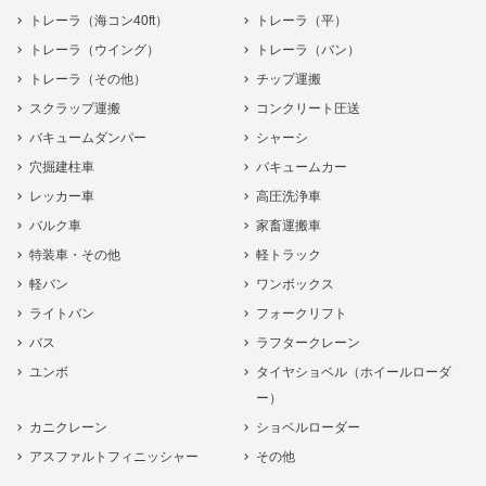
トレーラ（海コン40ft）
トレーラ（平）
トレーラ（ウイング）
トレーラ（バン）
トレーラ（その他）
チップ運搬
スクラップ運搬
コンクリート圧送
バキュームダンパー
シャーシ
穴掘建柱車
バキュームカー
レッカー車
高圧洗浄車
バルク車
家畜運搬車
特装車・その他
軽トラック
軽バン
ワンボックス
ライトバン
フォークリフト
バス
ラフタークレーン
ユンボ
タイヤショベル（ホイールローダ
ー）
カニクレーン
ショベルローダー
アスファルトフィニッシャー
その他