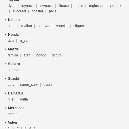
dyna
toyoace
townace
liteace
hiace
regiusace
probox
succeed
coaster
pixis
Nissan
atlas
sivilian
caravan
vanette
clipper
Honda
acty
n_van
Mazda
familia
titan
bongo
scrum
Subaru
sambar
Suzuki
cary
super_cary
every
Daihatsu
hijet
delta
Mercedes
actros
Volvo
fh_4_2
fh_6_4