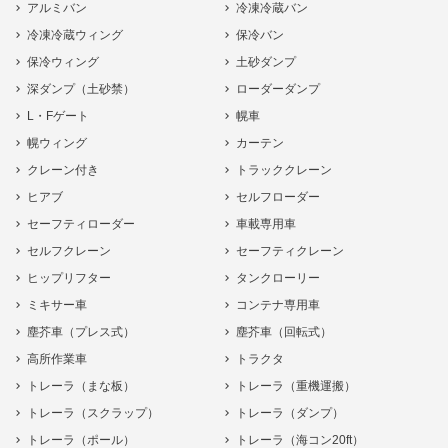
アルミバン
冷凍冷蔵バン
冷凍冷蔵ウィング
保冷バン
保冷ウィング
土砂ダンプ
深ダンプ（土砂禁）
ローダーダンプ
L・Fゲート
幌車
幌ウィング
カーテン
クレーン付き
トラッククレーン
ヒアブ
セルフローダー
セーフティローダー
車載専用車
セルフクレーン
セーフティクレーン
ヒップリフター
タンクローリー
ミキサー車
コンテナ専用車
塵芥車（プレス式）
塵芥車（回転式）
高所作業車
トラクタ
トレーラ（まな板）
トレーラ（重機運搬）
トレーラ（スクラップ）
トレーラ（ダンプ）
トレーラ（ポール）
トレーラ（海コン20ft）