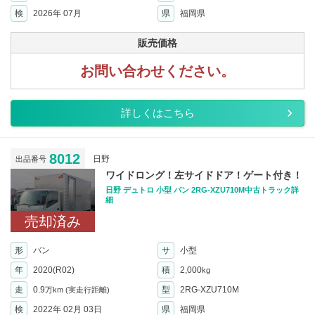
検
2026年 07月
県
福岡県
販売価格
お問い合わせください。
詳しくはこちら
8012
日野
出品番号
ワイドロング！左サイドドア！ゲート付き！
日野 デュトロ 小型 バン 2RG-XZU710M中古トラック詳
細
売却済み
形
バン
サ
小型
年
2020(R02)
積
2,000
kg
走
0.9
型
2RG-XZU710M
万km
(実走行距離)
検
2022年 02月 03日
県
福岡県