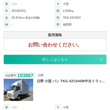
形
バン
サ
小型
年
2019(H31)
積
2,000
kg
走
20.9
型
TKG-XZU650
万km
(実走行距離)
検
-
県
福岡県
販売価格
お問い合わせください。
詳しくはこちら
103887
日野
出品番号
日野 小型 バン TKG-XZC645M中古トラッ...
形
バン
サ
小型