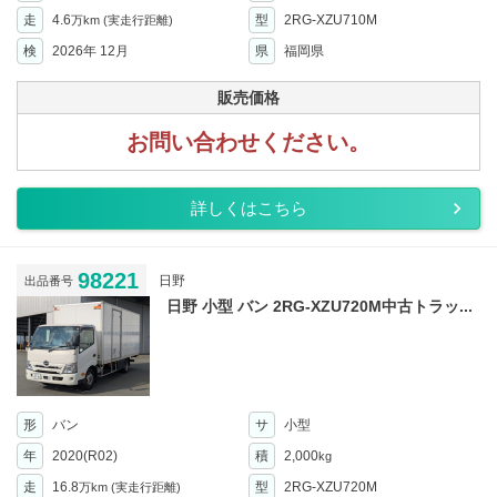
走
4.6
型
2RG-XZU710M
万km
(実走行距離)
検
2026年 12月
県
福岡県
販売価格
お問い合わせください。
詳しくはこちら
98221
日野
出品番号
日野 小型 バン 2RG-XZU720M中古トラッ...
形
バン
サ
小型
年
2020(R02)
積
2,000
kg
走
16.8
型
2RG-XZU720M
万km
(実走行距離)