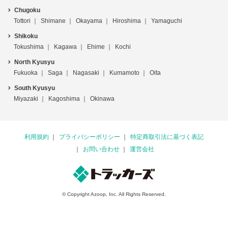
Chugoku
Tottori
Shimane
Okayama
Hiroshima
Yamaguchi
Shikoku
Tokushima
Kagawa
Ehime
Kochi
North Kyusyu
Fukuoka
Saga
Nagasaki
Kumamoto
Oita
South Kyusyu
Miyazaki
Kagoshima
Okinawa
利用規約
プライバシーポリシー
特定商取引法に基づく表記
お問い合わせ
運営会社
© Copyright Azoop, Inc. All Rights Reserved.