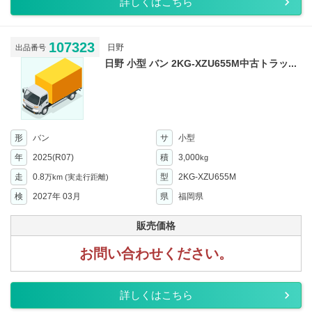
詳しくはこちら
107323
日野
出品番号
日野 小型 バン 2KG-XZU655M中古トラッ...
形
バン
サ
小型
年
2025(R07)
積
3,000
kg
走
0.8
型
2KG-XZU655M
万km
(実走行距離)
検
2027年 03月
県
福岡県
販売価格
お問い合わせください。
詳しくはこちら