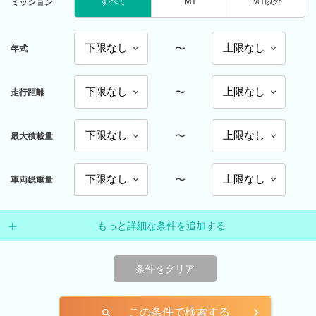
すべて
MT
MT以外
ミッション
〜
年式
〜
走行距離
〜
最大積載量
〜
車両総重量
もっと詳細な条件を追加する
条件をクリア
この条件で検索する
search