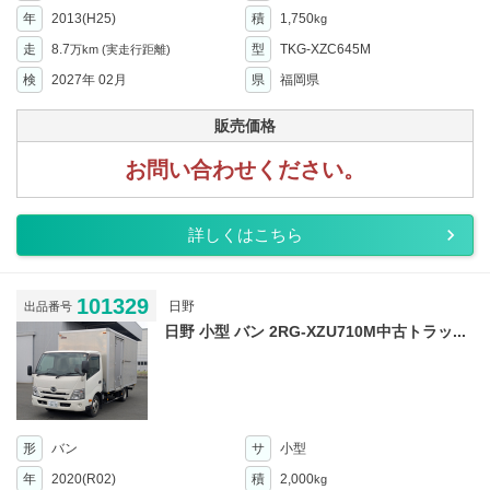
年
2013(H25)
積
1,750
kg
走
8.7
型
TKG-XZC645M
万km
(実走行距離)
検
2027年 02月
県
福岡県
販売価格
お問い合わせください。
詳しくはこちら
101329
日野
出品番号
日野 小型 バン 2RG-XZU710M中古トラッ...
形
バン
サ
小型
年
2020(R02)
積
2,000
kg