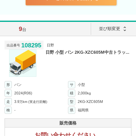
9
unfold_more
並び順変更
台
108295
日野
出品番号
日野 小型 バン 2KG-XZC605M中古トラッ...
形
バン
サ
小型
年
2024(R06)
積
2,000
kg
走
3.9
型
2KG-XZC605M
万km
(実走行距離)
検
-
県
福岡県
販売価格
お問い合わせください。