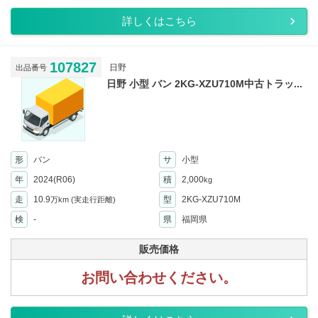
詳しくはこちら
107827
日野
出品番号
日野 小型 バン 2KG-XZU710M中古トラッ...
形
バン
サ
小型
年
2024(R06)
積
2,000
kg
走
10.9
型
2KG-XZU710M
万km
(実走行距離)
検
-
県
福岡県
販売価格
お問い合わせください。