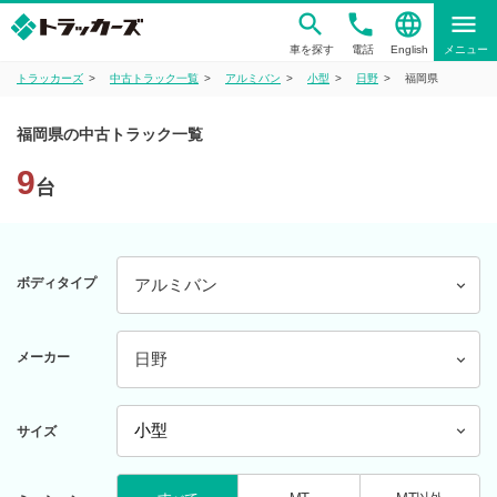
phone
language
menu
車を探す
電話
English
メニュー
トラッカーズ
中古トラック一覧
アルミバン
小型
日野
福岡県
福岡県の中古トラック一覧
9
台
ボディタイプ
アルミバン
メーカー
日野
サイズ