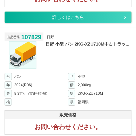
詳しくはこちら
107829
日野
出品番号
日野 小型 バン 2KG-XZU710M中古トラッ...
形
バン
サ
小型
年
2024(R06)
積
2,000
kg
走
8.3
型
2KG-XZU710M
万km
(実走行距離)
検
-
県
福岡県
販売価格
お問い合わせください。