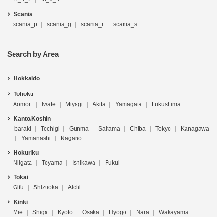
Scania
scania_p
scania_g
scania_r
scania_s
Search by Area
Hokkaido
Tohoku
Aomori
Iwate
Miyagi
Akita
Yamagata
Fukushima
Kanto/Koshin
Ibaraki
Tochigi
Gunma
Saitama
Chiba
Tokyo
Kanagawa
Yamanashi
Nagano
Hokuriku
Niigata
Toyama
Ishikawa
Fukui
Tokai
Gifu
Shizuoka
Aichi
Kinki
Mie
Shiga
Kyoto
Osaka
Hyogo
Nara
Wakayama