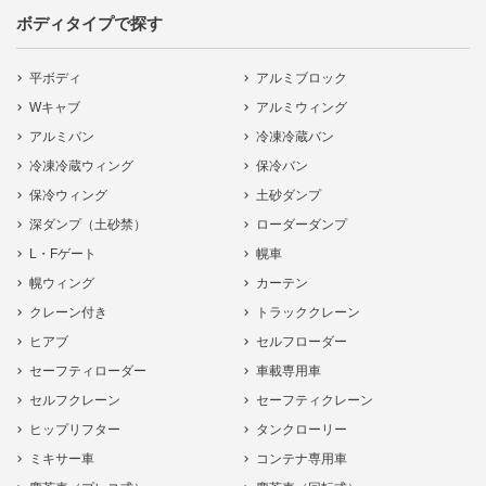
ボディタイプで探す
平ボディ
アルミブロック
Wキャブ
アルミウィング
アルミバン
冷凍冷蔵バン
冷凍冷蔵ウィング
保冷バン
保冷ウィング
土砂ダンプ
深ダンプ（土砂禁）
ローダーダンプ
L・Fゲート
幌車
幌ウィング
カーテン
クレーン付き
トラッククレーン
ヒアブ
セルフローダー
セーフティローダー
車載専用車
セルフクレーン
セーフティクレーン
ヒップリフター
タンクローリー
ミキサー車
コンテナ専用車