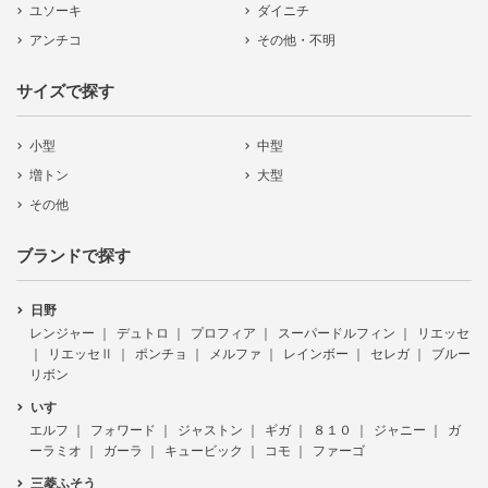
ユソーキ
ダイニチ
アンチコ
その他・不明
サイズで探す
小型
中型
増トン
大型
その他
ブランドで探す
日野
レンジャー
デュトロ
プロフィア
スーパードルフィン
リエッセ
リエッセⅡ
ポンチョ
メルファ
レインボー
セレガ
ブルー
リボン
いすゞ
エルフ
フォワード
ジャストン
ギガ
８１０
ジャニー
ガ
ーラミオ
ガーラ
キュービック
コモ
ファーゴ
三菱ふそう