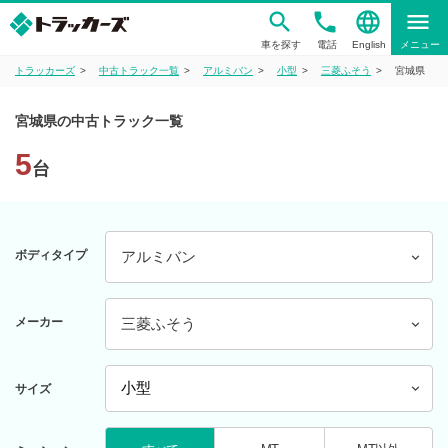
phone
language
menu
車を探す
電話
English
メニュー
トラッカーズ
中古トラック一覧
アルミバン
小型
三菱ふそう
宮城県
宮城県の中古トラック一覧
5
台
ボディタイプ
アルミバン
メーカー
三菱ふそう
サイズ