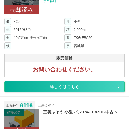
ック詳細
売却済み
形
バン
サ
小型
年
2012(H24)
積
2,000
kg
走
40.5
型
TKG-FBA20
万km
(実走行距離)
検
-
県
宮城県
販売価格
お問い合わせください。
詳しくはこちら
6116
三菱ふそう
出品番号
三菱ふそう 小型 バン PA-FE82DG中古ト...
確認済み