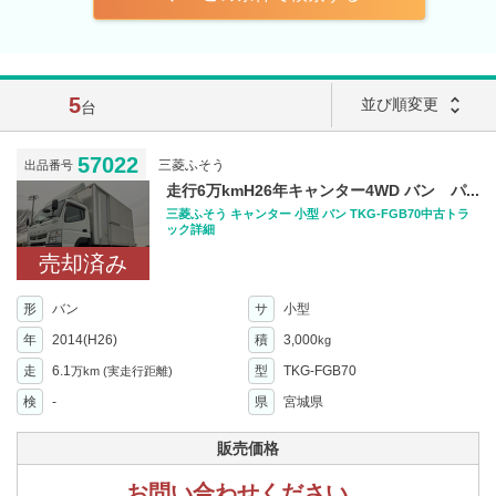
5
unfold_more
並び順変更
台
57022
三菱ふそう
出品番号
走行6万kmH26年キャンター4WD バン パ...
三菱ふそう キャンター 小型 バン TKG-FGB70中古トラ
ック詳細
売却済み
形
バン
サ
小型
年
2014(H26)
積
3,000
kg
走
6.1
型
TKG-FGB70
万km
(実走行距離)
検
-
県
宮城県
販売価格
お問い合わせください。