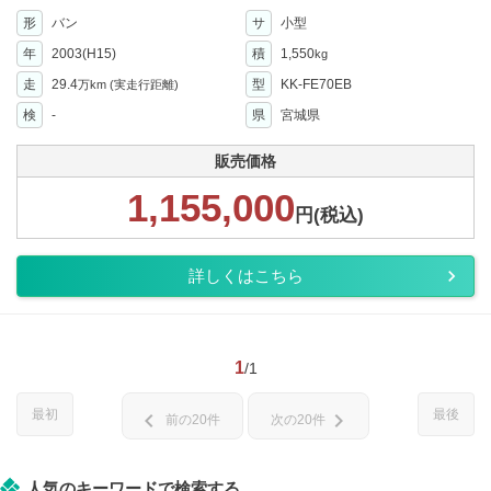
形
バン
サ
小型
年
2003(H15)
積
1,550
kg
走
29.4
型
KK-FE70EB
万km
(実走行距離)
検
-
県
宮城県
販売価格
1,155,000
円(税込)
詳しくはこちら
1
/1
最初
最後
chevron_left
chevron_right
前の20件
次の20件
人気のキーワードで検索する