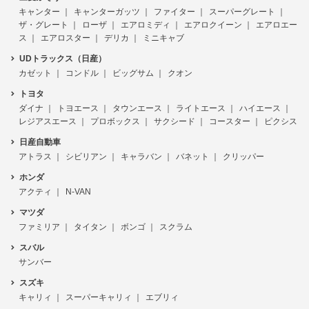
キャンター
キャンターガッツ
ファイター
スーパーグレート
ザ・グレート
ローザ
エアロミディ
エアロクイーン
エアロエー
ス
エアロスター
デリカ
ミニキャブ
UDトラックス（日産）
カゼット
コンドル
ビッグサム
クオン
トヨタ
ダイナ
トヨエース
タウンエース
ライトエース
ハイエース
レジアスエース
プロボックス
サクシード
コースター
ピクシス
日産自動車
アトラス
シビリアン
キャラバン
バネット
クリッパー
ホンダ
アクティ
N-VAN
マツダ
ファミリア
タイタン
ボンゴ
スクラム
スバル
サンバー
スズキ
キャリィ
スーパーキャリィ
エブリィ