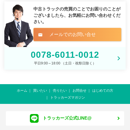
中古トラックの売買のことでお困りのことが
ございましたら、
お気軽にお問い合わせくだ
さい。
メールでのお問い合せ
mail
0078-6011-0012
平日9:00～18:00 （土日・祝祭日除く）
ホーム
買いたい
売りたい
お問合せ
はじめての方
トラッカーズマガジン
トラッカーズ公式LINE@