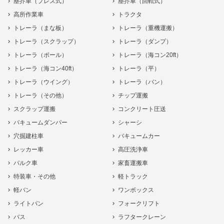
塵芥車（プレス式）
塵芥車（回転式）
高所作業車
トラクタ
トレーラ（まな板）
トレーラ（重機運搬）
トレーラ（スクラップ）
トレーラ（ダンプ）
トレーラ（ポール）
トレーラ（海コン20ft）
トレーラ（海コン40ft）
トレーラ（平）
トレーラ（ウイング）
トレーラ（バン）
トレーラ（その他）
チップ運搬
スクラップ運搬
コンクリート圧送
バキュームダンパー
シャーシ
穴掘建柱車
バキュームカー
レッカー車
高圧洗浄車
バルク車
家畜運搬車
特装車・その他
軽トラック
軽バン
ワンボックス
ライトバン
フォークリフト
バス
ラフタークレーン