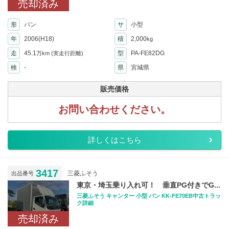
売却済み
形
バン
サ
小型
年
2006(H18)
積
2,000
kg
走
45.1
型
PA-FE82DG
万km
(実走行距離)
検
-
県
宮城県
販売価格
お問い合わせください。
詳しくはこちら
3417
三菱ふそう
出品番号
東京・埼玉乗り入れ可！ 垂直PG付きでG...
三菱ふそう キャンター 小型 バン KK-FE70EB中古トラッ
ク詳細
売却済み