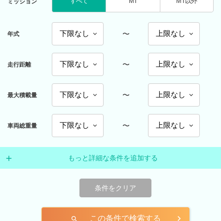
すべて
MT
MT以外
ミッション
〜
年式
〜
走行距離
〜
最大積載量
〜
車両総重量
もっと詳細な条件を追加する
条件をクリア
この条件で検索する
search