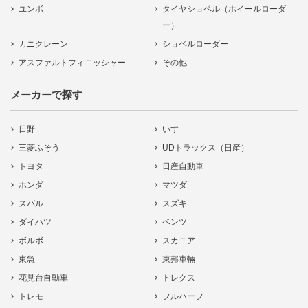
ユンボ
タイヤショベル（ホイールローダ
ー）
カニクレーン
ショベルローダー
アスファルトフィニッシャー
その他
メーカーで探す
日野
いすゞ
三菱ふそう
UDトラックス（日産）
トヨタ
日産自動車
ホンダ
マツダ
スバル
スズキ
ダイハツ
ベンツ
ボルボ
スカニア
東急
東邦車輛
花見台自動車
トレクス
トレモ
フルハーフ