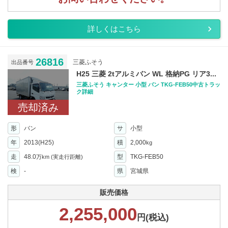
詳しくはこちら
26816
三菱ふそう
出品番号
H25 三菱 2tアルミバン WL 格納PG リア3...
三菱ふそう キャンター 小型 バン TKG-FEB50中古トラッ
ク詳細
売却済み
形
バン
サ
小型
年
2013(H25)
積
2,000
kg
走
48.0
型
TKG-FEB50
万km
(実走行距離)
検
-
県
宮城県
販売価格
2,255,000
円(税込)