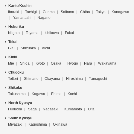
Kanto/Koshin
Ibaraki
Tochigi
Gunma
Saitama
Chiba
Tokyo
Kanagawa
Yamanashi
Nagano
Hokuriku
Niigata
Toyama
Ishikawa
Fukui
Tokai
Gifu
Shizuoka
Aichi
Kinki
Mie
Shiga
Kyoto
Osaka
Hyogo
Nara
Wakayama
Chugoku
Tottori
Shimane
Okayama
Hiroshima
Yamaguchi
Shikoku
Tokushima
Kagawa
Ehime
Kochi
North Kyusyu
Fukuoka
Saga
Nagasaki
Kumamoto
Oita
South Kyusyu
Miyazaki
Kagoshima
Okinawa