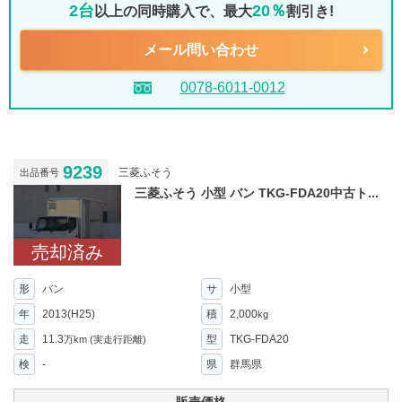
2台
20％
以上の同時購入で、最大
割引き!
メール問い合わせ
0078-6011-0012
9239
三菱ふそう
出品番号
三菱ふそう 小型 バン TKG-FDA20中古ト...
売却済み
形
バン
サ
小型
年
2013(H25)
積
2,000
kg
走
11.3
型
TKG-FDA20
万km
(実走行距離)
検
-
県
群馬県