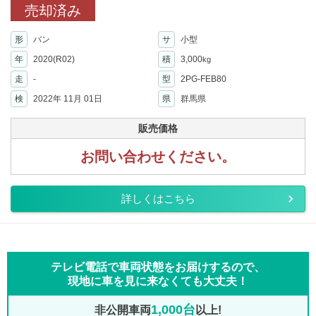
売却済み
形
バン
サ
小型
年
2020(R02)
積
3,000
kg
走
-
型
2PG-FEB80
検
2022年 11月 01日
県
群馬県
販売価格
お問い合わせください。
詳しくはこちら
テレビ電話で車両状態をお届けするので、
現地に車を見に来なくても大丈夫！
1,000台
非公開車両
以上!