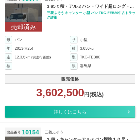
3.65ｔ積・アルミバン・ワイド超ロング・...
三菱ふそう キャンター 小型 バン TKG-FEB80中古トラッ
ク詳細
売却済み
形
バン
サ
小型
年
2013(H25)
積
3,650
kg
走
12.3
型
TKG-FEB80
万km
(実走行距離)
検
-
県
群馬県
販売価格
3,602,500
円(税込)
詳しくはこちら
10154
三菱ふそう
出品番号
2t積・キャンターアルミバン標準１０尺・...