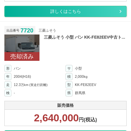
詳しくはこちら
7720
三菱ふそう
出品番号
三菱ふそう 小型 バン KK-FE82EEV中古ト...
売却済み
形
バン
サ
小型
年
2004(H16)
積
2,000
kg
走
12.3
型
KK-FE82EEV
万km
(実走行距離)
検
-
県
群馬県
販売価格
2,640,000
円(税込)