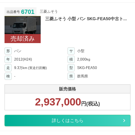
6701
三菱ふそう
出品番号
三菱ふそう 小型 バン SKG-FEA50中古ト...
売却済み
形
バン
サ
小型
年
2012(H24)
積
2,000
kg
走
9.3
型
SKG-FEA50
万km
(実走行距離)
検
-
県
群馬県
販売価格
2,937,000
円(税込)
詳しくはこちら