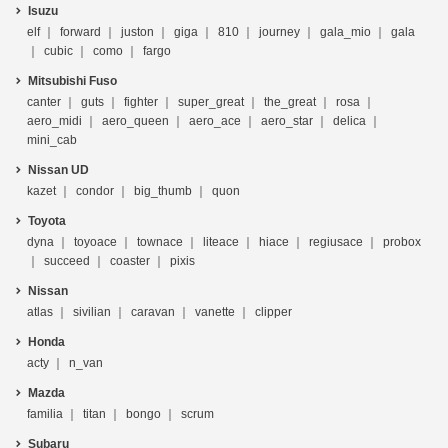
Isuzu
elf
forward
juston
giga
810
journey
gala_mio
gala
cubic
como
fargo
Mitsubishi Fuso
canter
guts
fighter
super_great
the_great
rosa
aero_midi
aero_queen
aero_ace
aero_star
delica
mini_cab
Nissan UD
kazet
condor
big_thumb
quon
Toyota
dyna
toyoace
townace
liteace
hiace
regiusace
probox
succeed
coaster
pixis
Nissan
atlas
sivilian
caravan
vanette
clipper
Honda
acty
n_van
Mazda
familia
titan
bongo
scrum
Subaru