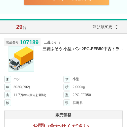
29
unfold_more
並び順変更
台
107189
三菱ふそう
出品番号
三菱ふそう 小型 バン 2PG-FEB50中古トラ...
形
バン
サ
小型
年
2020(R02)
積
2,000
kg
走
11.7
型
2PG-FEB50
万km
(実走行距離)
検
-
県
群馬県
販売価格
お問い合わせください。