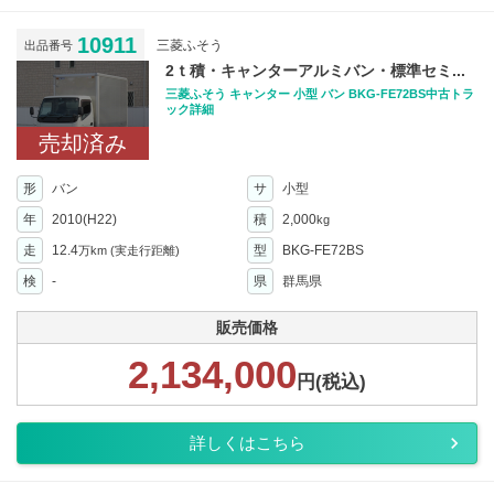
10911
三菱ふそう
出品番号
2ｔ積・キャンターアルミバン・標準セミ...
三菱ふそう キャンター 小型 バン BKG-FE72BS中古トラ
ック詳細
売却済み
形
バン
サ
小型
年
2010(H22)
積
2,000
kg
走
12.4
型
BKG-FE72BS
万km
(実走行距離)
検
-
県
群馬県
販売価格
2,134,000
円(税込)
詳しくはこちら