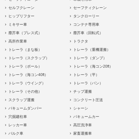
セルフクレーン
セーフティクレーン
ヒップリフター
タンクローリー
ミキサー車
コンテナ専用車
塵芥車（プレス式）
塵芥車（回転式）
高所作業車
トラクタ
トレーラ（まな板）
トレーラ（重機運搬）
トレーラ（スクラップ）
トレーラ（ダンプ）
トレーラ（ポール）
トレーラ（海コン20ft）
トレーラ（海コン40ft）
トレーラ（平）
トレーラ（ウイング）
トレーラ（バン）
トレーラ（その他）
チップ運搬
スクラップ運搬
コンクリート圧送
バキュームダンパー
シャーシ
穴掘建柱車
バキュームカー
レッカー車
高圧洗浄車
バルク車
家畜運搬車