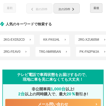
最初
最後
chevron_left
chevron_right
前の20件
次の20件
人気のキーワードで検索する
2KG-EXD52CD
KK-FK61HL
2RG-XZU605M
2RG-FEAV0
TRG-NMR85AN
PK-FN2PWJA
テレビ電話で車両状態をお届けするので、
現地に車を見に来なくても大丈夫！
1,000台
非公開車両
以上!
2台
20％
以上の同時購入で、最大
割引き!
メール問い合わせ