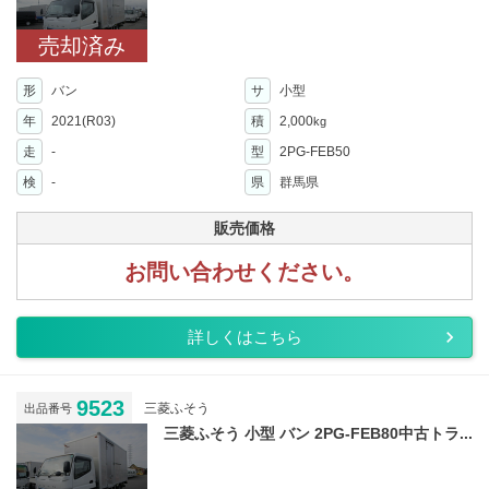
売却済み
形
バン
サ
小型
年
2021(R03)
積
2,000
kg
走
-
型
2PG-FEB50
検
-
県
群馬県
販売価格
お問い合わせください。
詳しくはこちら
9523
三菱ふそう
出品番号
三菱ふそう 小型 バン 2PG-FEB80中古トラ...