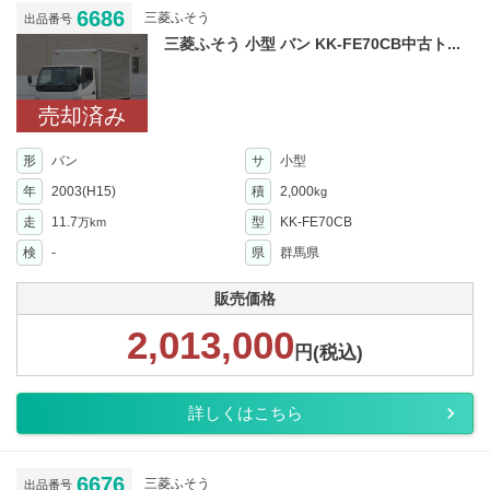
6686
三菱ふそう
出品番号
三菱ふそう 小型 バン KK-FE70CB中古ト...
売却済み
形
バン
サ
小型
年
2003(H15)
積
2,000
kg
走
11.7
型
KK-FE70CB
万km
検
-
県
群馬県
販売価格
2,013,000
円(税込)
詳しくはこちら
6676
三菱ふそう
出品番号