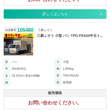
詳しくはこちら
105480
三菱ふそう
出品番号
三菱ふそう 小型 バン TPG-FEA20中古ト...
形
バン
サ
小型
年
2019(H31)
積
1,950
kg
走
19.3
型
TPG-FEA20
万km
(実走行距離)
検
-
県
群馬県
販売価格
お問い合わせください。