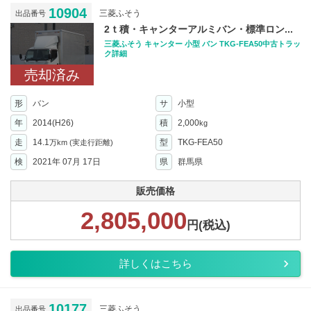
10904
三菱ふそう
出品番号
2ｔ積・キャンターアルミバン・標準ロン...
三菱ふそう キャンター 小型 バン TKG-FEA50中古トラッ
ク詳細
売却済み
形
バン
サ
小型
年
2014(H26)
積
2,000
kg
走
14.1
型
TKG-FEA50
万km
(実走行距離)
検
2021年 07月 17日
県
群馬県
販売価格
2,805,000
円(税込)
詳しくはこちら
10177
三菱ふそう
出品番号