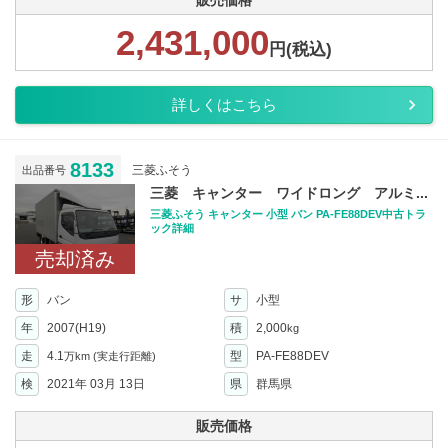
販売価格
2,431,000
円(税込)
詳しくはこちら
8133
三菱ふそう
出品番号
三菱 キャンター ワイドロング アルミ...
三菱ふそう キャンター 小型 バン PA-FE88DEV中古トラ
ック詳細
売却済み
形
バン
サ
小型
年
2007(H19)
積
2,000
kg
走
4.1
型
PA-FE88DEV
万km
(実走行距離)
検
2021年 03月 13日
県
群馬県
販売価格