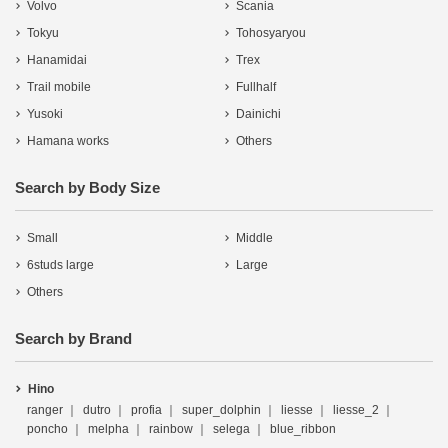
Volvo
Scania
Tokyu
Tohosyaryou
Hanamidai
Trex
Trail mobile
Fullhalf
Yusoki
Dainichi
Hamana works
Others
Search by Body Size
Small
Middle
6studs large
Large
Others
Search by Brand
Hino
ranger
dutro
profia
super_dolphin
liesse
liesse_2
poncho
melpha
rainbow
selega
blue_ribbon