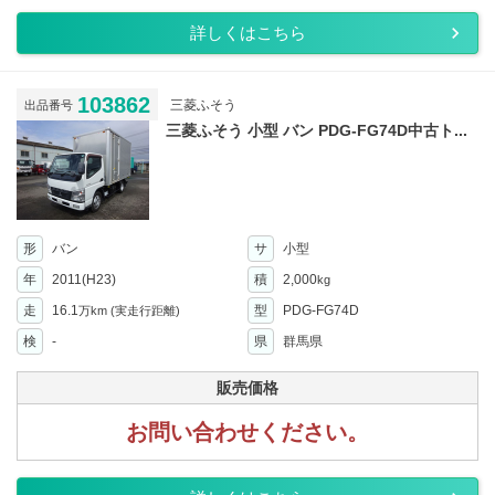
詳しくはこちら
103862
三菱ふそう
出品番号
三菱ふそう 小型 バン PDG-FG74D中古ト...
形
バン
サ
小型
年
2011(H23)
積
2,000
kg
走
16.1
型
PDG-FG74D
万km
(実走行距離)
検
-
県
群馬県
販売価格
お問い合わせください。