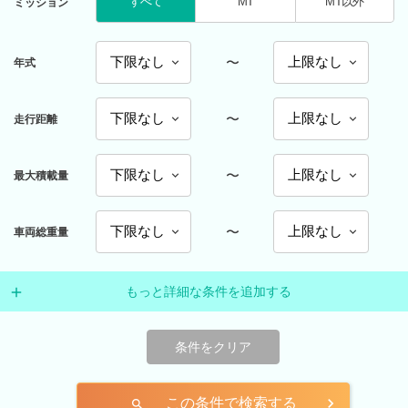
すべて
MT
MT以外
ミッション
〜
年式
〜
走行距離
〜
最大積載量
〜
車両総重量
もっと詳細な条件を追加する
条件をクリア
この条件で検索する
search