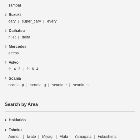
sambar
Suzuki
cary
super_cary
every
Daihatsu
hijet
delta
Mercedes
actros
Volvo
fh_4_2
fh_6_4
Scania
scania_p
scania_g
scania_r
scania_s
Search by Area
Hokkaido
Tohoku
Aomori
Iwate
Miyagi
Akita
Yamagata
Fukushima