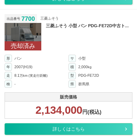
7700
三菱ふそう
出品番号
三菱ふそう 小型 バン PDG-FE72D中古ト...
売却済み
形
バン
サ
小型
年
2007(H19)
積
2,000
kg
走
8.1
型
PDG-FE72D
万km
(実走行距離)
検
-
県
群馬県
販売価格
2,134,000
円(税込)
詳しくはこちら