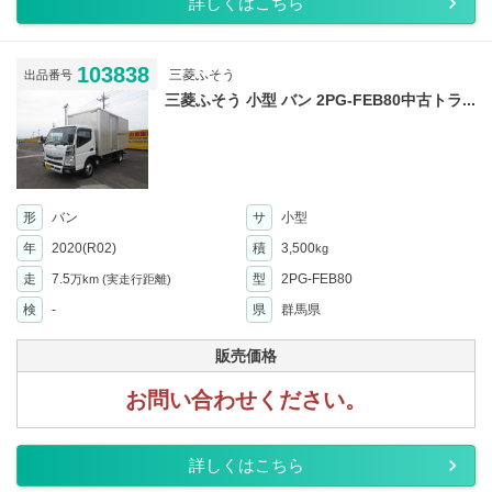
詳しくはこちら
103838
三菱ふそう
出品番号
三菱ふそう 小型 バン 2PG-FEB80中古トラ...
形
バン
サ
小型
年
2020(R02)
積
3,500
kg
走
7.5
型
2PG-FEB80
万km
(実走行距離)
検
-
県
群馬県
販売価格
お問い合わせください。
詳しくはこちら