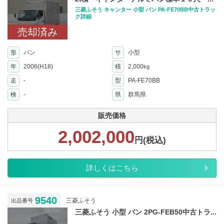
三菱ふそう キャンター 小型 バン PA-FE70BB中古トラッ
ク詳細
売却済み
形
バン
サ
小型
年
2006(H18)
積
2,000
kg
走
-
型
PA-FE70BB
検
-
県
群馬県
販売価格
2,002,000
円(税込)
詳しくはこちら
9540
三菱ふそう
出品番号
三菱ふそう 小型 バン 2PG-FEB50中古トラ...