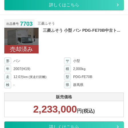
詳しくはこちら
7703
三菱ふそう
出品番号
三菱ふそう 小型 バン PDG-FE70B中古ト...
売却済み
形
バン
サ
小型
年
2007(H19)
積
2,000
kg
走
12.0
型
PDG-FE70B
万km
(実走行距離)
検
-
県
群馬県
販売価格
2,233,000
円(税込)
詳しくはこちら