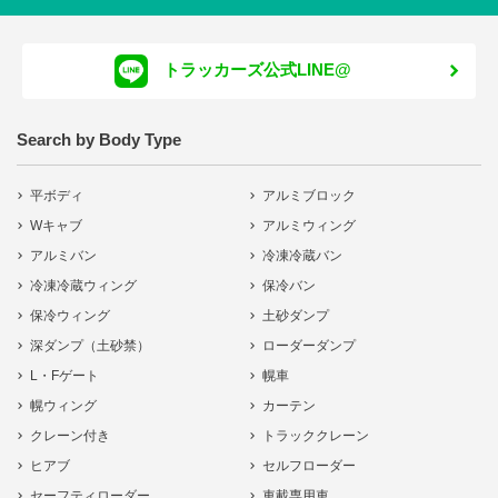
トラッカーズ公式LINE@
Search by Body Type
平ボディ
アルミブロック
Wキャブ
アルミウィング
アルミバン
冷凍冷蔵バン
冷凍冷蔵ウィング
保冷バン
保冷ウィング
土砂ダンプ
深ダンプ（土砂禁）
ローダーダンプ
L・Fゲート
幌車
幌ウィング
カーテン
クレーン付き
トラッククレーン
ヒアブ
セルフローダー
セーフティローダー
車載専用車