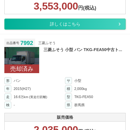
3,553,000
円(税込)
詳しくはこちら
7992
三菱ふそう
出品番号
三菱ふそう 小型 バン TKG-FEA50中古ト...
売却済み
形
バン
サ
小型
年
2015(H27)
積
2,000
kg
走
16.6
型
TKG-FEA50
万km
(実走行距離)
検
-
県
群馬県
販売価格
2,035,000