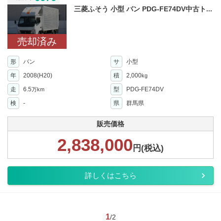
三菱ふそう 小型 バン PDG-FE74DV中古ト...
売却済み
形
バン
サ
小型
年
2008(H20)
積
2,000
kg
走
6.5
型
PDG-FE74DV
万km
検
-
県
群馬県
販売価格
2,838,000
円(税込)
詳しくはこちら
1
/2