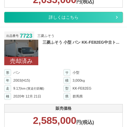
円(税込)
詳しくはこちら
7723
三菱ふそう
出品番号
三菱ふそう 小型 バン KK-FE82EG中古ト...
売却済み
形
バン
サ
小型
年
2003(H15)
積
3,000
kg
走
9.1
型
KK-FE82EG
万km
(実走行距離)
検
2020年 12月 21日
県
群馬県
販売価格
2,585,000
円(税込)