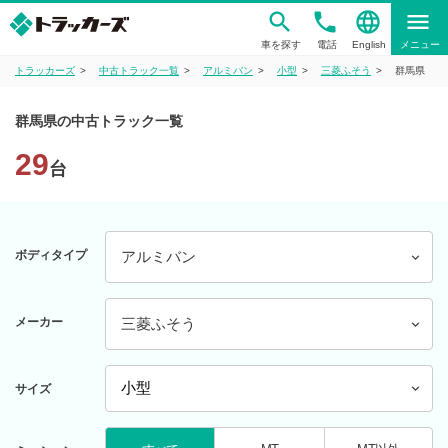
phone
language
menu
車を探す
電話
English
メニュー
トラッカーズ
中古トラック一覧
アルミバン
小型
三菱ふそう
群馬県
群馬県の中古トラック一覧
29
台
ボディタイプ
アルミバン
メーカー
三菱ふそう
サイズ