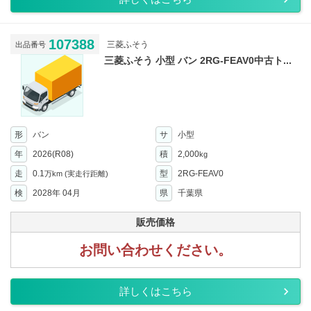
107388
三菱ふそう
出品番号
三菱ふそう 小型 バン 2RG-FEAV0中古ト...
形
バン
サ
小型
年
2026(R08)
積
2,000
kg
走
0.1
型
2RG-FEAV0
万km
(実走行距離)
検
2028年 04月
県
千葉県
販売価格
お問い合わせください。
詳しくはこちら