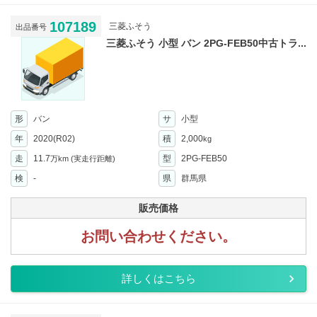
107189
三菱ふそう
出品番号
三菱ふそう 小型 バン 2PG-FEB50中古トラ...
形
バン
サ
小型
年
2020(R02)
積
2,000
kg
走
11.7
型
2PG-FEB50
万km
(実走行距離)
検
-
県
群馬県
販売価格
お問い合わせください。
詳しくはこちら