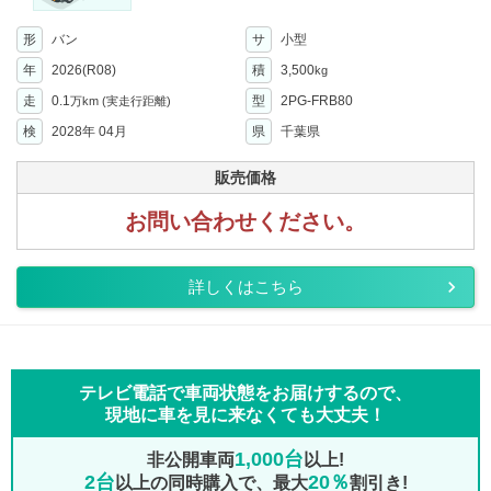
形
バン
サ
小型
年
2026(R08)
積
3,500
kg
走
0.1
型
2PG-FRB80
万km
(実走行距離)
検
2028年 04月
県
千葉県
販売価格
お問い合わせください。
詳しくはこちら
テレビ電話で車両状態をお届けするので、
現地に車を見に来なくても大丈夫！
1,000台
非公開車両
以上!
2台
20％
以上の同時購入で、最大
割引き!