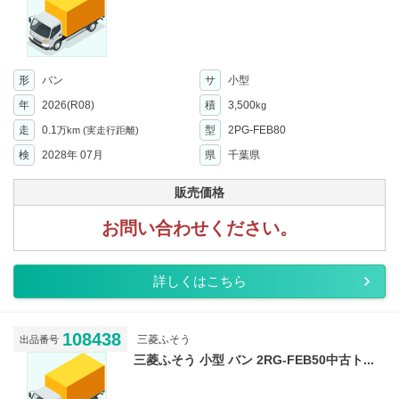
形
バン
サ
小型
年
2026(R08)
積
3,500
kg
走
0.1
型
2PG-FEB80
万km
(実走行距離)
検
2028年 07月
県
千葉県
販売価格
お問い合わせください。
詳しくはこちら
108438
三菱ふそう
出品番号
三菱ふそう 小型 バン 2RG-FEB50中古ト...