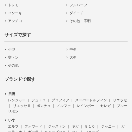
トレモ
フルハーフ
ユソーキ
ダイニチ
アンチコ
その他・不明
サイズで探す
小型
中型
増トン
大型
その他
ブランドで探す
日野
レンジャー
デュトロ
プロフィア
スーパードルフィン
リエッセ
リエッセⅡ
ポンチョ
メルファ
レインボー
セレガ
ブルー
リボン
いすゞ
エルフ
フォワード
ジャストン
ギガ
８１０
ジャニー
ガ
ーラミオ
ガーラ
キュービック
コモ
ファーゴ