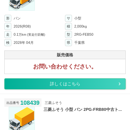
形
バン
サ
小型
年
2026(R08)
積
2,000
kg
走
0.1
型
2RG-FEB50
万km
(実走行距離)
検
2028年 04月
県
千葉県
販売価格
お問い合わせください。
詳しくはこちら
108439
三菱ふそう
出品番号
三菱ふそう 小型 バン 2PG-FRB80中古ト...