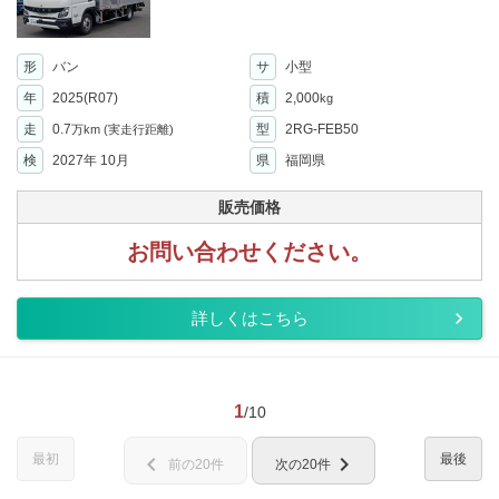
形
バン
サ
小型
年
2025(R07)
積
2,000
kg
走
0.7
型
2RG-FEB50
万km
(実走行距離)
検
2027年 10月
県
福岡県
販売価格
お問い合わせください。
詳しくはこちら
1
/10
最初
最後
chevron_left
chevron_right
前の20件
次の20件