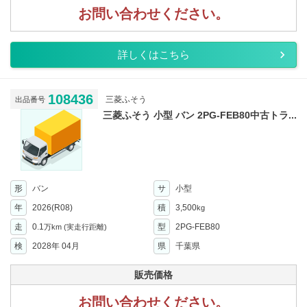
お問い合わせください。
詳しくはこちら
108436
三菱ふそう
出品番号
三菱ふそう 小型 バン 2PG-FEB80中古トラ...
形
バン
サ
小型
年
2026(R08)
積
3,500
kg
走
0.1
型
2PG-FEB80
万km
(実走行距離)
検
2028年 04月
県
千葉県
販売価格
お問い合わせください。