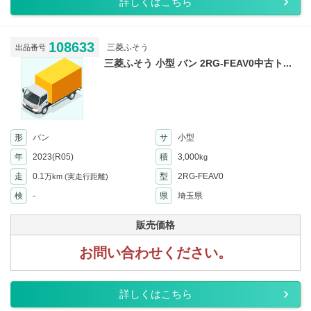
詳しくはこちら
108633
三菱ふそう
出品番号
三菱ふそう 小型 バン 2RG-FEAV0中古ト...
形
バン
サ
小型
年
2023(R05)
積
3,000
kg
走
0.1
型
2RG-FEAV0
万km
(実走行距離)
検
-
県
埼玉県
販売価格
お問い合わせください。
詳しくはこちら