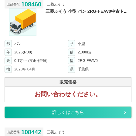
108460
三菱ふそう
出品番号
三菱ふそう 小型 バン 2RG-FEAV0中古ト...
形
バン
サ
小型
年
2026(R08)
積
2,000
kg
走
0.1
型
2RG-FEAV0
万km
(実走行距離)
検
2028年 04月
県
千葉県
販売価格
お問い合わせください。
詳しくはこちら
108442
三菱ふそう
出品番号