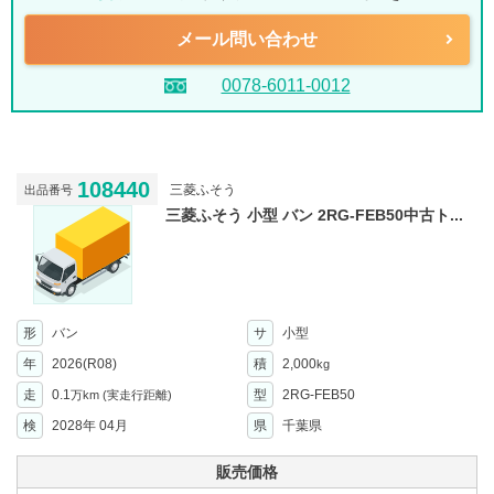
メール問い合わせ
0078-6011-0012
108440
三菱ふそう
出品番号
三菱ふそう 小型 バン 2RG-FEB50中古ト...
形
バン
サ
小型
年
2026(R08)
積
2,000
kg
走
0.1
型
2RG-FEB50
万km
(実走行距離)
検
2028年 04月
県
千葉県
販売価格