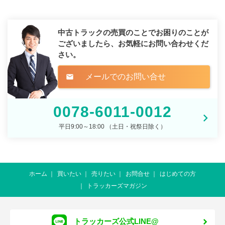
中古トラックの売買のことでお困りのことが
ございましたら、
お気軽にお問い合わせくだ
さい。
メールでのお問い合せ
mail
0078-6011-0012
平日9:00～18:00 （土日・祝祭日除く）
ホーム
買いたい
売りたい
お問合せ
はじめての方
トラッカーズマガジン
トラッカーズ公式LINE@