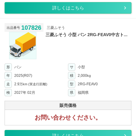
詳しくはこちら
107826
三菱ふそう
出品番号
三菱ふそう 小型 バン 2RG-FEAV0中古ト...
形
バン
サ
小型
年
2025(R07)
積
2,000
kg
走
2.9
型
2RG-FEAV0
万km
(実走行距離)
検
2027年 02月
県
福岡県
販売価格
お問い合わせください。
詳しくはこちら