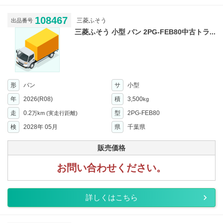
108467
三菱ふそう
出品番号
三菱ふそう 小型 バン 2PG-FEB80中古トラ...
形
バン
サ
小型
年
2026(R08)
積
3,500
kg
走
0.2
型
2PG-FEB80
万km
(実走行距離)
検
2028年 05月
県
千葉県
販売価格
お問い合わせください。
詳しくはこちら