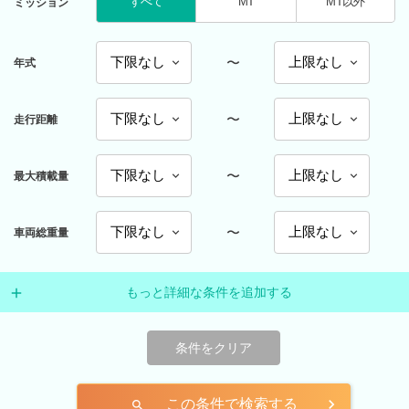
すべて
MT
MT以外
ミッション
〜
年式
〜
走行距離
〜
最大積載量
〜
車両総重量
もっと詳細な条件を追加する
条件をクリア
この条件で検索する
search