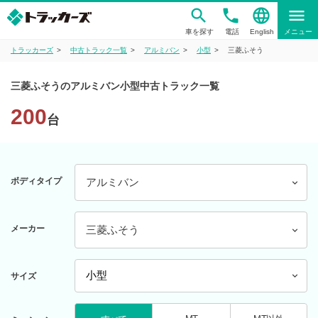
phone
language
menu
車を探す
電話
English
メニュー
トラッカーズ
中古トラック一覧
アルミバン
小型
三菱ふそう
三菱ふそうのアルミバン小型中古トラック一覧
200
台
ボディタイプ
アルミバン
メーカー
三菱ふそう
サイズ