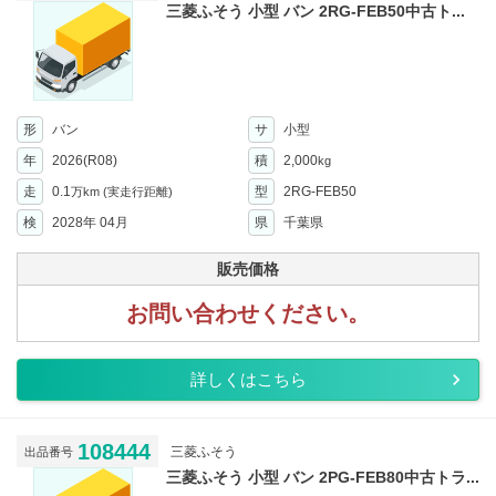
三菱ふそう 小型 バン 2RG-FEB50中古ト...
形
バン
サ
小型
年
2026(R08)
積
2,000
kg
走
0.1
型
2RG-FEB50
万km
(実走行距離)
検
2028年 04月
県
千葉県
販売価格
お問い合わせください。
詳しくはこちら
108444
三菱ふそう
出品番号
三菱ふそう 小型 バン 2PG-FEB80中古トラ...