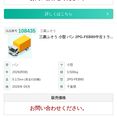
詳しくはこちら
108435
三菱ふそう
出品番号
三菱ふそう 小型 バン 2PG-FEB80中古トラ...
形
バン
サ
小型
年
2026(R08)
積
3,500
kg
走
0.1
型
2PG-FEB80
万km
(実走行距離)
検
2026年 04月
県
千葉県
販売価格
お問い合わせください。