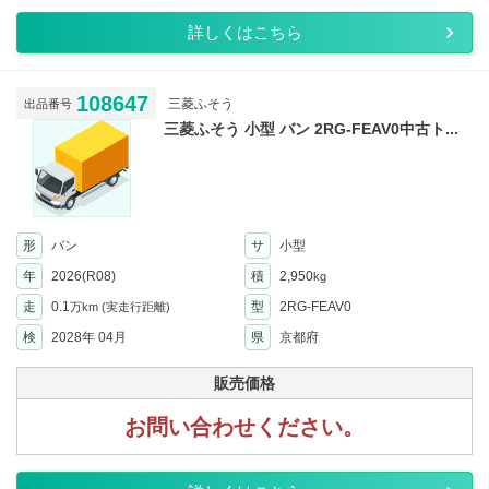
詳しくはこちら
108647
三菱ふそう
出品番号
三菱ふそう 小型 バン 2RG-FEAV0中古ト...
形
バン
サ
小型
年
2026(R08)
積
2,950
kg
走
0.1
型
2RG-FEAV0
万km
(実走行距離)
検
2028年 04月
県
京都府
販売価格
お問い合わせください。