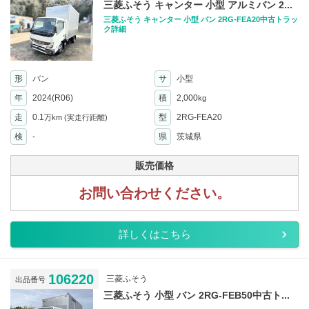
三菱ふそう キャンター 小型 アルミバン 2...
三菱ふそう キャンター 小型 バン 2RG-FEA20中古トラッ
ク詳細
形
バン
サ
小型
年
2024(R06)
積
2,000
kg
走
0.1
型
2RG-FEA20
万km
(実走行距離)
検
-
県
茨城県
販売価格
お問い合わせください。
詳しくはこちら
106220
三菱ふそう
出品番号
三菱ふそう 小型 バン 2RG-FEB50中古ト...