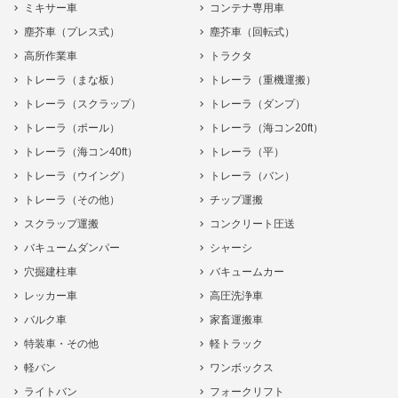
ミキサー車
コンテナ専用車
塵芥車（プレス式）
塵芥車（回転式）
高所作業車
トラクタ
トレーラ（まな板）
トレーラ（重機運搬）
トレーラ（スクラップ）
トレーラ（ダンプ）
トレーラ（ポール）
トレーラ（海コン20ft）
トレーラ（海コン40ft）
トレーラ（平）
トレーラ（ウイング）
トレーラ（バン）
トレーラ（その他）
チップ運搬
スクラップ運搬
コンクリート圧送
バキュームダンパー
シャーシ
穴掘建柱車
バキュームカー
レッカー車
高圧洗浄車
バルク車
家畜運搬車
特装車・その他
軽トラック
軽バン
ワンボックス
ライトバン
フォークリフト