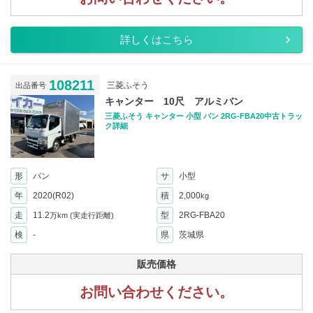
詳しくはこちら
108211
三菱ふそう
出品番号
キャンター 10尺 アルミバン
三菱ふそう キャンター 小型 バン 2RG-FBA20中古トラッ
ク詳細
形
バン
サ
小型
年
2020(R02)
積
2,000
kg
走
11.2
型
2RG-FBA20
万km
(実走行距離)
検
-
県
茨城県
販売価格
お問い合わせください。