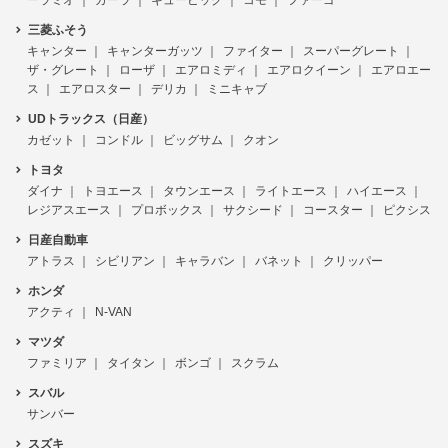
三菱ふそう
キャンター
キャンターガッツ
ファイター
スーパーグレート
ザ・グレート
ローザ
エアロミディ
エアロクイーン
エアロエー
ス
エアロスター
デリカ
ミニキャブ
UDトラックス（日産）
カゼット
コンドル
ビッグサム
クオン
トヨタ
ダイナ
トヨエース
タウンエース
ライトエース
ハイエース
レジアスエース
プロボックス
サクシード
コースター
ピクシス
日産自動車
アトラス
シビリアン
キャラバン
バネット
クリッパー
ホンダ
アクティ
N-VAN
マツダ
ファミリア
タイタン
ボンゴ
スクラム
スバル
サンバー
スズキ