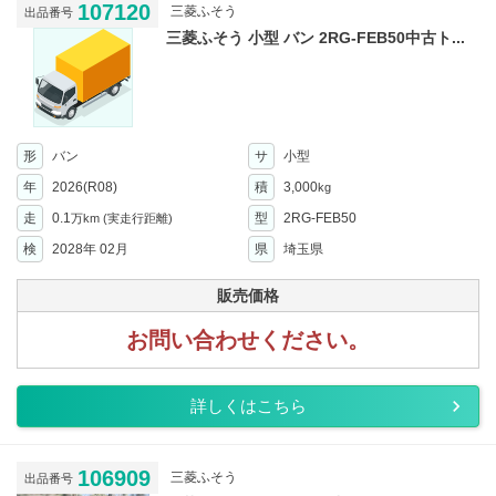
107120
三菱ふそう
出品番号
三菱ふそう 小型 バン 2RG-FEB50中古ト...
形
バン
サ
小型
年
2026(R08)
積
3,000
kg
走
0.1
型
2RG-FEB50
万km
(実走行距離)
検
2028年 02月
県
埼玉県
販売価格
お問い合わせください。
詳しくはこちら
106909
三菱ふそう
出品番号