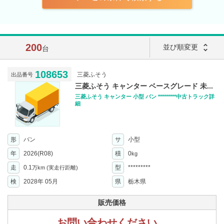
200
unfold_more
並び順変更
台
108653
三菱ふそう
出品番号
三菱ふそう キャンター ベースグレード 未...
三菱ふそう キャンター 小型 バン *********中古トラック詳
細
形
バン
サ
小型
年
2026(R08)
積
0
kg
走
0.1
型
*********
万km
(実走行距離)
検
2028年 05月
県
栃木県
販売価格
お問い合わせください。