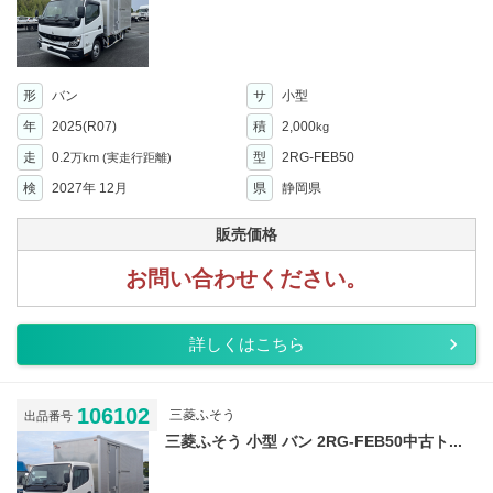
形
バン
サ
小型
年
2025(R07)
積
2,000
kg
走
0.2
型
2RG-FEB50
万km
(実走行距離)
検
2027年 12月
県
静岡県
販売価格
お問い合わせください。
詳しくはこちら
106102
三菱ふそう
出品番号
三菱ふそう 小型 バン 2RG-FEB50中古ト...