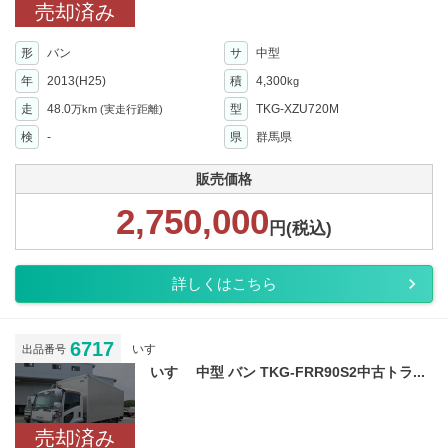
売却済み
形
バン
サ
中型
年
2013(H25)
積
4,300
kg
走
48.0
型
TKG-XZU720M
万km
(実走行距離)
検
-
県
群馬県
販売価格
2,750,000
円(税込)
詳しくはこちら
6717
いすゞ
出品番号
いすゞ 中型 バン TKG-FRR90S2中古トラ...
売却済み