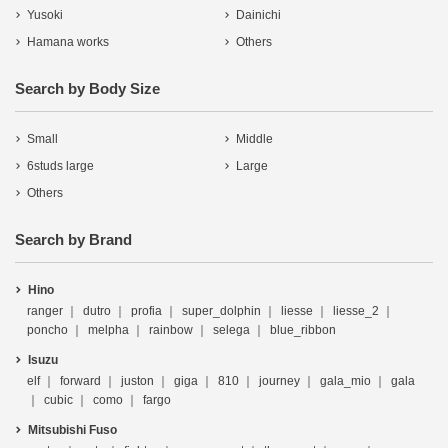
Yusoki
Dainichi
Hamana works
Others
Search by Body Size
Small
Middle
6studs large
Large
Others
Search by Brand
Hino
ranger
dutro
profia
super_dolphin
liesse
liesse_2
poncho
melpha
rainbow
selega
blue_ribbon
Isuzu
elf
forward
juston
giga
810
journey
gala_mio
gala
cubic
como
fargo
Mitsubishi Fuso