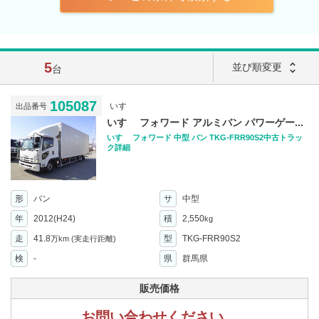
5
unfold_more
並び順変更
台
105087
いすゞ
出品番号
いすゞ フォワード アルミバン パワーゲー...
いすゞ フォワード 中型 バン TKG-FRR90S2中古トラッ
ク詳細
形
バン
サ
中型
年
2012(H24)
積
2,550
kg
走
41.8
型
TKG-FRR90S2
万km
(実走行距離)
検
-
県
群馬県
販売価格
お問い合わせください。