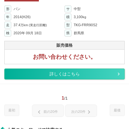
形
バン
サ
中型
年
2014(H26)
積
3,100
kg
走
37.4
型
TKG-FRR90S2
万km
(実走行距離)
検
2020年 09月 18日
県
群馬県
販売価格
お問い合わせください。
詳しくはこちら
1
/1
最初
最後
chevron_left
chevron_right
前の20件
次の20件