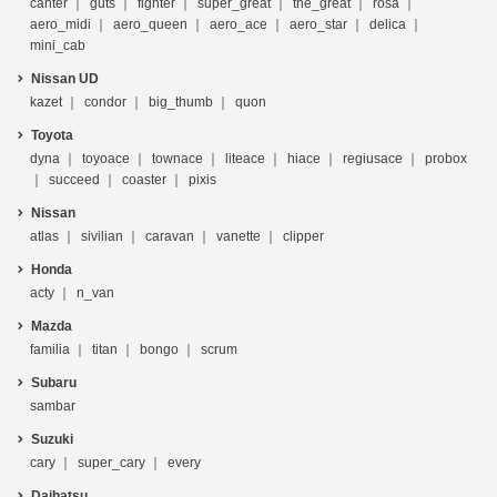
canter
guts
fighter
super_great
the_great
rosa
aero_midi
aero_queen
aero_ace
aero_star
delica
mini_cab
Nissan UD
kazet
condor
big_thumb
quon
Toyota
dyna
toyoace
townace
liteace
hiace
regiusace
probox
succeed
coaster
pixis
Nissan
atlas
sivilian
caravan
vanette
clipper
Honda
acty
n_van
Mazda
familia
titan
bongo
scrum
Subaru
sambar
Suzuki
cary
super_cary
every
Daihatsu