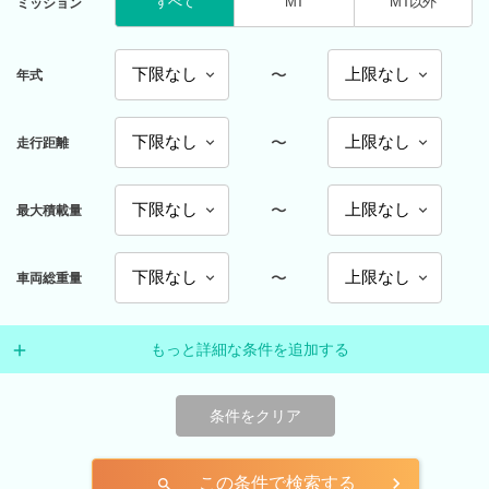
すべて
MT
MT以外
ミッション
〜
年式
〜
走行距離
〜
最大積載量
〜
車両総重量
もっと詳細な条件を追加する
条件をクリア
この条件で検索する
search