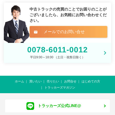
中古トラックの売買のことでお困りのことが
ございましたら、
お気軽にお問い合わせくだ
さい。
メールでのお問い合せ
mail
0078-6011-0012
平日9:00～18:00 （土日・祝祭日除く）
ホーム
買いたい
売りたい
お問合せ
はじめての方
トラッカーズマガジン
トラッカーズ公式LINE@