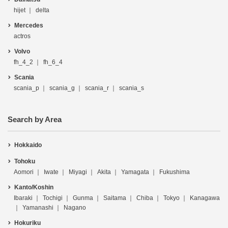
hijet
delta
Mercedes
actros
Volvo
fh_4_2
fh_6_4
Scania
scania_p
scania_g
scania_r
scania_s
Search by Area
Hokkaido
Tohoku
Aomori
Iwate
Miyagi
Akita
Yamagata
Fukushima
Kanto/Koshin
Ibaraki
Tochigi
Gunma
Saitama
Chiba
Tokyo
Kanagawa
Yamanashi
Nagano
Hokuriku