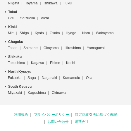
Niigata
Toyama
Ishikawa
Fukui
Tokai
Gifu
Shizuoka
Aichi
Kinki
Mie
Shiga
Kyoto
Osaka
Hyogo
Nara
Wakayama
Chugoku
Tottori
Shimane
Okayama
Hiroshima
Yamaguchi
Shikoku
Tokushima
Kagawa
Ehime
Kochi
North Kyusyu
Fukuoka
Saga
Nagasaki
Kumamoto
Oita
South Kyusyu
Miyazaki
Kagoshima
Okinawa
利用規約
プライバシーポリシー
特定商取引法に基づく表記
お問い合わせ
運営会社