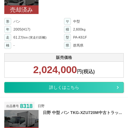
売却済み
形
バン
サ
中型
年
2005(H17)
積
2,600
kg
走
61.2
型
PA-K61F
万km
(実走行距離)
検
-
県
群馬県
販売価格
2,024,000
円(税込)
詳しくはこちら
8318
日野
出品番号
日野 中型 バン TKG-XZU720M中古トラッ...