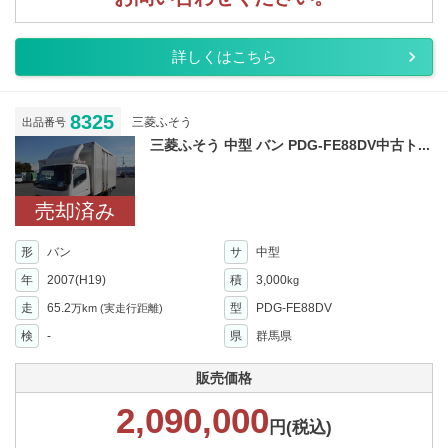
詳しくはこちら
8325
三菱ふそう
出品番号
三菱ふそう 中型 バン PDG-FE88DV中古ト...
売却済み
形
バン
サ
中型
年
2007(H19)
積
3,000
kg
走
65.2
型
PDG-FE88DV
万km
(実走行距離)
検
-
県
群馬県
販売価格
2,090,000
円(税込)