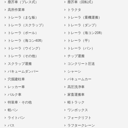
塵芥車（プレス式）
塵芥車（回転式）
高所作業車
トラクタ
トレーラ（まな板）
トレーラ（重機運搬）
トレーラ（スクラップ）
トレーラ（ダンプ）
トレーラ（ポール）
トレーラ（海コン20ft）
トレーラ（海コン40ft）
トレーラ（平）
トレーラ（ウイング）
トレーラ（バン）
トレーラ（その他）
チップ運搬
スクラップ運搬
コンクリート圧送
バキュームダンパー
シャーシ
穴掘建柱車
バキュームカー
レッカー車
高圧洗浄車
バルク車
家畜運搬車
特装車・その他
軽トラック
軽バン
ワンボックス
ライトバン
フォークリフト
バス
ラフタークレーン