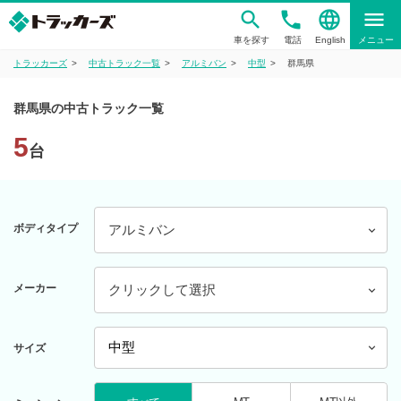
phone
language
menu
車を探す
電話
English
メニュー
トラッカーズ
中古トラック一覧
アルミバン
中型
群馬県
群馬県の中古トラック一覧
5
台
ボディタイプ
アルミバン
メーカー
クリックして選択
サイズ