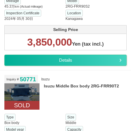
Mileage
Model
45.3
2RG-FRR90S2
万km
(Actual mileage)
Inspection Certificate
Location
2024年 05月 30日
Kanagawa
Selling Price
3,850,000
Yen (tax incl.)
Details
50771
Isuzu
Inquiry #
Isuzu Middle Box body 2RG-FRR90T2
SOLD
Type
Size
Box body
Middle
Model year
Capacity