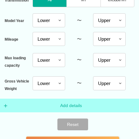
Transmission
〜
Model Year
〜
Mileage
Max loading
〜
capacity
Gross Vehicle
〜
Weight
Add details
Reset