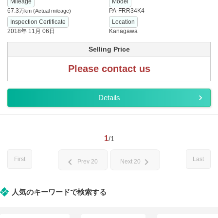
Mileage
Model
67.3
PA-FRR34K4
万km
(Actual mileage)
Inspection Certificate
Location
2018年 11月 06日
Kanagawa
Selling Price
Please contact us
Details
1
/1
First
Last
chevron_left
chevron_right
Prev 20
Next 20
人気のキーワードで検索する