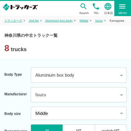
phone
language
menu
Search
TEL
日本語
MENU
トラッカーズ
Unit list
Aluminium box body
Middle
Isuzu
Kanagawa
神奈川県の中古トラック一覧
8
trucks
Body Type
Aluminium box body
Manufacturer
Isuzu
Body size
All
MT
exclude MT