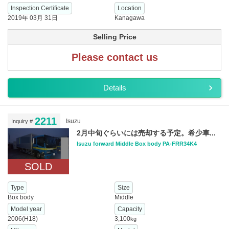
Inspection Certificate
Location
2019年 03月 31日
Kanagawa
Selling Price
Please contact us
Details
2211
Isuzu
Inquiry #
2月中旬ぐらいには売却する予定。希少車...
Isuzu forward Middle Box body PA-FRR34K4
SOLD
Type
Size
Box body
Middle
Model year
Capacity
2006(H18)
3,100
kg