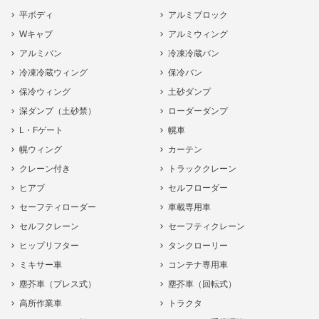
平ボディ
アルミブロック
Wキャブ
アルミウィング
アルミバン
冷凍冷蔵バン
冷凍冷蔵ウィング
保冷バン
保冷ウィング
土砂ダンプ
深ダンプ（土砂禁）
ローダーダンプ
L・Fゲート
幌車
幌ウィング
カーテン
クレーン付き
トラッククレーン
ヒアブ
セルフローダー
セーフティローダー
車載専用車
セルフクレーン
セーフティクレーン
ヒップリフター
タンクローリー
ミキサー車
コンテナ専用車
塵芥車（プレス式）
塵芥車（回転式）
高所作業車
トラクタ