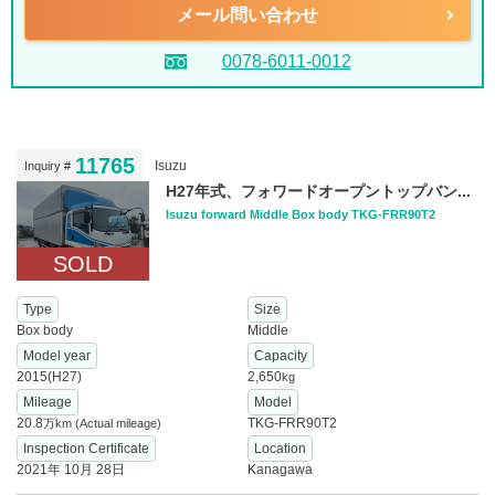
メール問い合わせ
0078-6011-0012
11765
Isuzu
Inquiry #
H27年式、フォワードオープントップバン...
Isuzu forward Middle Box body TKG-FRR90T2
SOLD
Type
Size
Box body
Middle
Model year
Capacity
2015(H27)
2,650
kg
Mileage
Model
20.8
TKG-FRR90T2
万km
(Actual mileage)
Inspection Certificate
Location
2021年 10月 28日
Kanagawa