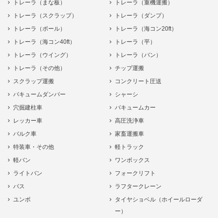
トレーラ（まな板）
トレーラ（重機運搬）
トレーラ（スクラップ）
トレーラ（ダンプ）
トレーラ（ポール）
トレーラ（海コン20ft）
トレーラ（海コン40ft）
トレーラ（平）
トレーラ（ウイング）
トレーラ（バン）
トレーラ（その他）
チップ運搬
スクラップ運搬
コンクリート圧送
バキュームダンパー
シャーシ
穴掘建柱車
バキュームカー
レッカー車
高圧洗浄車
バルク車
家畜運搬車
特装車・その他
軽トラック
軽バン
ワンボックス
ライトバン
フォークリフト
バス
ラフタークレーン
ユンボ
タイヤショベル（ホイールローダ
ー）