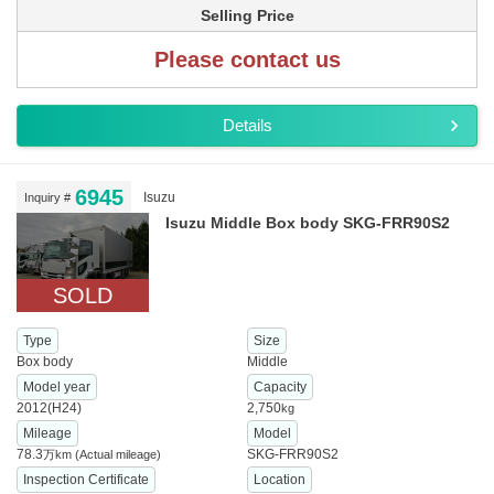
Selling Price
Please contact us
Details
6945
Isuzu
Inquiry #
Isuzu Middle Box body SKG-FRR90S2
SOLD
Type
Size
Box body
Middle
Model year
Capacity
2012(H24)
2,750
kg
Mileage
Model
78.3
SKG-FRR90S2
万km
(Actual mileage)
Inspection Certificate
Location