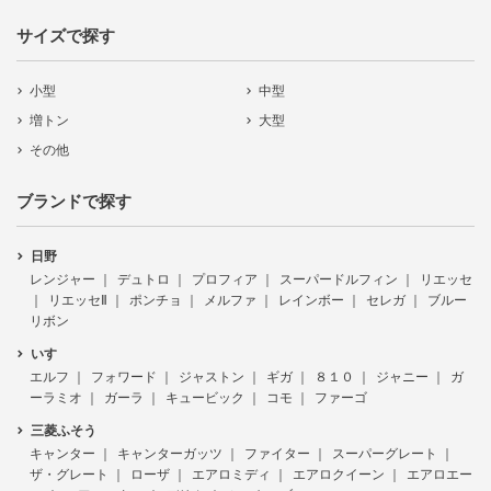
サイズで探す
小型
中型
増トン
大型
その他
ブランドで探す
日野
レンジャー
デュトロ
プロフィア
スーパードルフィン
リエッセ
リエッセⅡ
ポンチョ
メルファ
レインボー
セレガ
ブルー
リボン
いすゞ
エルフ
フォワード
ジャストン
ギガ
８１０
ジャニー
ガ
ーラミオ
ガーラ
キュービック
コモ
ファーゴ
三菱ふそう
キャンター
キャンターガッツ
ファイター
スーパーグレート
ザ・グレート
ローザ
エアロミディ
エアロクイーン
エアロエー