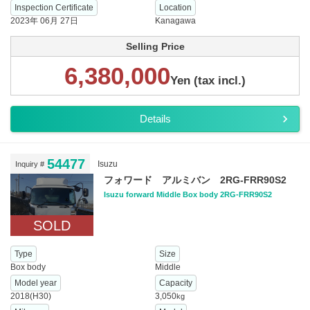
Inspection Certificate
Location
2023年 06月 27日
Kanagawa
Selling Price
6,380,000
Yen (tax incl.)
Details
54477
Isuzu
Inquiry #
フォワード アルミバン 2RG-FRR90S2
Isuzu forward Middle Box body 2RG-FRR90S2
SOLD
Type
Size
Box body
Middle
Model year
Capacity
2018(H30)
3,050
kg