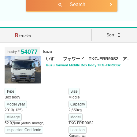
Search
search
8
unfold_more
Sort
trucks
54077
Isuzu
Inquiry #
いすゞ フォワード TKG-FRR90S2 ア...
Isuzu forward Middle Box body TKG-FRR90S2
Type
Size
Box body
Middle
Model year
Capacity
2013(H25)
2,650
kg
Mileage
Model
52.0
TKG-FRR90S2
万km
(Actual mileage)
Inspection Certificate
Location
-
Kanagawa