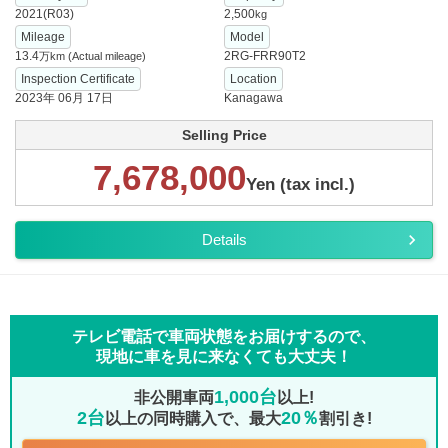
2021(R03)
2,500
kg
Mileage
Model
13.4
2RG-FRR90T2
万km
(Actual mileage)
Inspection Certificate
Location
2023年 06月 17日
Kanagawa
Selling Price
7,678,000
Yen (tax incl.)
Details
テレビ電話で車両状態をお届けするので、
現地に車を見に来なくても大丈夫！
1,000台
非公開車両
以上!
2台
20％
以上の同時購入で、最大
割引き!