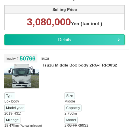
Selling Price
3,080,000
Yen (tax incl.)
Details
50766
Isuzu
Inquiry #
Isuzu Middle Box body 2RG-FRR90S2
Type
Size
Box body
Middle
Model year
Capacity
2019(H31)
2,750
kg
Mileage
Model
18.4
2RG-FRR90S2
万km
(Actual mileage)