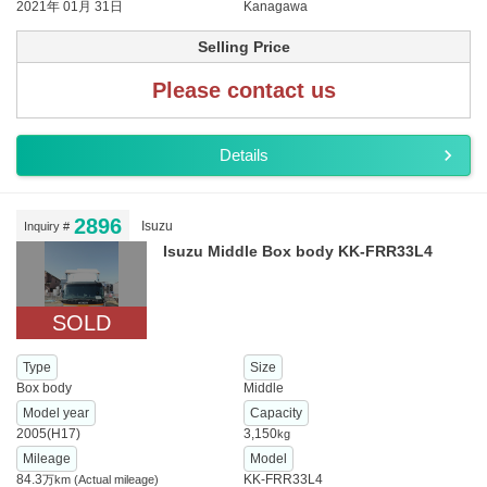
2021年 01月 31日
Kanagawa
Selling Price
Please contact us
Details
2896
Isuzu
Inquiry #
Isuzu Middle Box body KK-FRR33L4
SOLD
Type
Size
Box body
Middle
Model year
Capacity
2005(H17)
3,150
kg
Mileage
Model
84.3
KK-FRR33L4
万km
(Actual mileage)